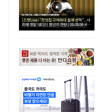
[스팟Live] "전셋집 구하려다 월세 선택"...사
회에 첫발 내디딘 청년의 한탄 | 26.08.06 서울
시 부동산 대토론회