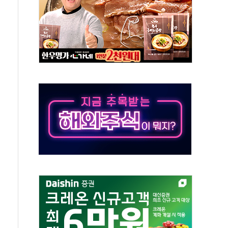
즌2
축 피해 최소화 '총력 대응'
유입에도 박스권…美 암호화폐 법안 처리 여부도 변수
 '62일째'..."대부분 여기서 상주"
환자 2665명·사망 23명
목에 코스피 '휘청'
탄도미사일 발사
·건물 1동 전소
년 이상…리뉴얼이 경쟁력 가른다
호 구속적부심 기각