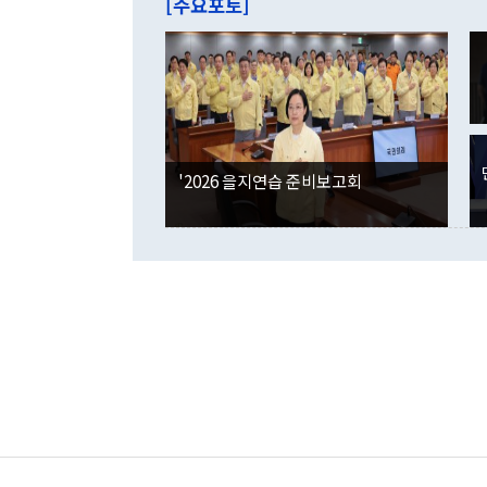
[주요포토]
라며 "여러분
억1000만달
이 9월 러시
였던 올해 3
며 "정부 차
인의 해외투자
은 "그것은 
각각 증가했다
잘랐다. 정 
국인의 국내 
않았다는 점에
감소하며 전월
사합의 복원,
경신했다. 외
권이라는 지적
분기 말 만기
뒤 "여기 업
다. 내국인의
'2026 을지연습 준비보고회
부의 한 소식
다. eoyn2@
를 거쳐 결정
련 부처 장관
하고 대통령의
한 문제"라고 지적했다. 이재명 대통령이
외교 국방 등
2026.08.05 ◆시대착오적 접근, 대북 인식 오류 더욱 문제인 것은 정 장관
의 이같은 주
실과 다른 인
격히 변화하고
못하고 있다는
되뇌는 것은 
법을 호도하고
이나 미국은 
금까지의 북핵