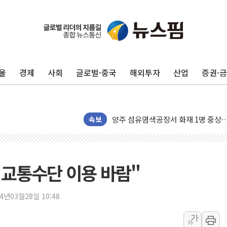
울
경제
사회
글로벌·중국
해외투자
산업
증권·
[베트남 증시] 지수 하락 속 'DGC
'월가의 황제' 다이먼 "금융시장 레
양주 섬유염색공장서 화재 1명 중상…
속보
김정관 산업부 장관 "주 52시간 손봐
해군 1함대 창설 80주년…지역과 함께
[3보] 북, 원산서 동해로 단거리 탄도
 교통수단 이용 바람"
우크라 드론 전술, 중남미 콜롬비아에
동해해경, 독도 해상서 부유물 감긴 
24년03월28일 10:48
주한미군 "오산기지 누출, 백린 아닌 
가
가
구미 폐염산처리업체서 불 2시간30여