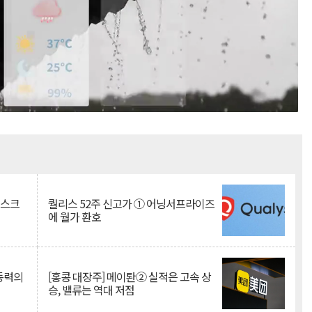
Mute
리스크
퀄리스 52주 신고가 ① 어닝서프라이즈
에 월가 환호
 동력의
[홍콩 대장주] 메이퇀② 실적은 고속 상
승, 밸류는 역대 저점