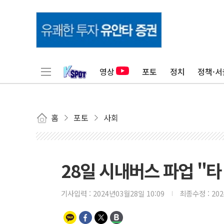
영상
포토
정치
정책·서
홈
포토
사회
28일 시내버스 파업 "타
기사입력 :
2024년03월28일 10:09
최종수정 :
20