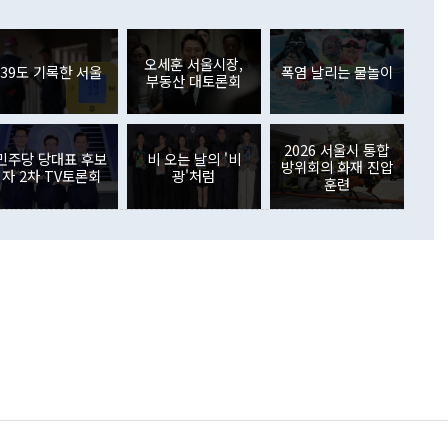
들께서 디스카운트해 주시면 좋겠다"고 선을 그었다. 정 장관
러 증가해 월간 기준 역대 최대 증가 폭을 기록했다. 종전 최대
아 블라디보스토크에서 열리는 '동방경제포럼(EEF)'을 언급하
월(369억9000만달러)을 넘어선 것이다. 직접투자에서는 내국
원에서 (참석을) 검토하고 있다"고 발언한 데 대해서도 조 장관
가 80억1000만달러, 외국인의 국내투자가 46억3000만달러
외교부의 몫"이라며 "아직 거기까지 진도가 나가지 않았다"고
오세훈 서울시장,
. 증권투자에서는 외국인의 국내 주식 매도세가 이어졌다. 외
39도 기록한 서울
폭염 날리는 물놀이
부동산 대토론회
장관이 이날 소개한 대북 구상과 설명은 정부 내 조율을 거치지
주식 투자는 차익실현 매도 등의 영향으로 316억1000만달러
서 문제가 있다. 특히 주적 표현 대체와 국호 사용, 9·19 군
(-310억5000만달러)에 이어 역대 최대 순매도 기록을 다시
 4자회담 추진 등은 통일부 장관이 결정할 사안이 아니어서 월
국인의 국내 채권투자는 세계국채지수(WGBI) 자금 유입에도
이 나오고 있다. 이 대통령은 정 장관의 업무보고를 듣고 난
도래 영향으로 증가 폭이 줄어든 52억9000만달러를 기록했
2026 서울시 통합
무보고에 발표했다고 승인난 건 아니다"라고 재차 확인했다. 정
민주당 당대표 후보
비 오는 날의 '비
 해외 증권투자는 주식을 중심으로 35억6000만달러 증가했
방위회의 화재 진압
자 2차 TV토론회
광'처럼
통은 "정 장관의 발언 내용은 대부분 국가안전보장회의(NSC)
newspim.com
훈련
된 사안이 아닌 정 장관의 개인적 생각에 가깝다"며 "안보 관
이 정부의 공식 정책이 아닌 사안을 추진하겠다고 업무보고를
 면전에서 '국군통수권자가 나서야 한다'고 주장한 것은 심각
 5일 청와대 영빈관에서 열린 통일
 외교 안보 부처 업무보고에서 발언하고 있다. [사진=청와대]
장이 현 시점에서 이미 참고가 될 수 없는 과거의 경험 또는 사
식에 기반하고 있다는 것이다. 정 장관이 주장하는 구상은 급
 있는 북한의 전략과 한반도 및 국제 정세를 전혀 반영하지
 비판이 제기되고 있다. 정 장관이 "흘러간 선(先)비핵화만
현실을 바꾸지 못한다"고 언급한 것은 지금까지의 대북 접근
 있다. 북핵 위기 발발 이후 지금까지 모든 핵 협상에서 한국
북한에 선비핵화를 공식적으로 요구한 적이 없기 때문이다. 지
 협상은 북한의 비핵화 조치에 한·미가 상응하는 대가를 제