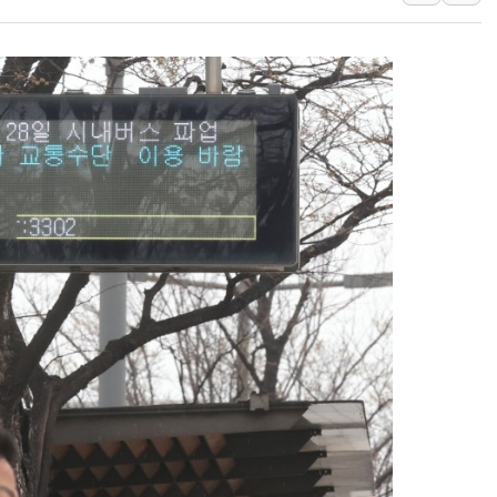
해군과 함께하는 '불금전파, 송정' 시
강원도 폭염특보 11일째…온열질환·가
[코인 시황] 비트코인, ETF 자금 
[르포] 39도 폭염 속 잠실 개표소 시위
강원·전라권 폭염중대경보 확대…온열질
빚투·레버리지 줄었지만, 반도체 두 종
[2보] 북한, 원산서 동해상 단거리 
양주 가전제품 창고서 화재…차량 3대
종로·중구 오피스 78%가 준공 10
법원, '관저 이전 봐주기 감사' 유병