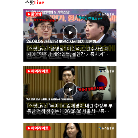
스팟
Live
[스팟Live] *풀영상* 이준석, 보완수사권 폐
지에 "민주당 개악입법, 불안감 가중시켜"｜
26.08.06 개혁신당 보완수사권 폐지 토론회
[스팟Live] '투미TV' 김제경이 내린 李정부 부
동산 정책 점수는? | 26.08.06 서울시 부동산
대토론회