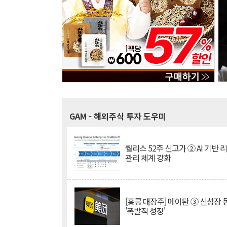
GAM
- 해외주식 투자 도우미
퀄리스 52주 신고가 ② AI 기반 
관리 체계 강화
[홍콩 대장주] 메이퇀 ③ 신성장
'폭발적 성장'