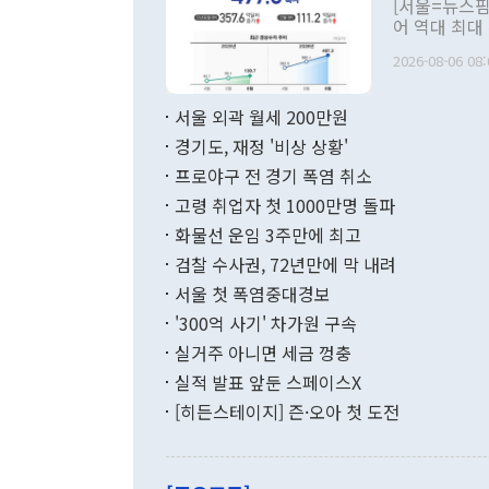
[서울=뉴스핌
관 부처 장관
어 역대 최대
관의 무리한 
출 호조로 월
다. [정동영 통일부 장관이 지난달 23일 오후 서울 종로구 정부서울청사에
2026-08-06 08:
료=한국은행] 한국은행이 6일 발표한 '2026년 6월 국제수지(잠정)'에
서 취임 1주년 
면 지난 6월
부 장관 권한
1000만달러
서울 외곽 월세 200만원
발전 구상'을
이에 따라 올
적 갈등 해결
경기도, 재정 '비상 상황'
했다. 경상수
결과 혐오의 
9000만달러
프로야구 전 경기 폭염 취소
년간의 CVI
지 기준 상품
고령 취업자 첫 1000만명 돌파
무너졌다고도 
며 월간 기준
현실을 바꾸는
달러로 38.
화물선 운임 3주만에 최고
를 평화 체제
196.9% 급
검찰 수사권, 72년만에 막 내려
함께 4자 대
수출은 160
지만 이 대통
서울 첫 폭염중대경보
(18.6%) 
화공존 정책이
했다. 통관 기
'300억 사기' 차가원 구속
다"고 지적했
(16.4%)
투리가 잡혀 
실거주 아니면 세금 껑충
월(-10억9
쁜 상황이 초
증가와 유류할
실적 발표 앞둔 스페이스X
9·19 군사
기록했지만 
[히든스테이지] 즌·오아 첫 도전
"우리의 선의
로 전환됐다.
으로 약간의 의문
를 기록해 전
관은 업무보고
는 배당수입
주의에 근거한
줄면서 25억