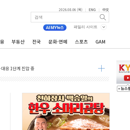
2026.08.06 (목)
ENG
中文
|
|
패밀리 사이트
금융
부동산
전국
문화·연예
스포츠
GAM
' 임시 주총 기대감에 홀로 상한가…마진 잔액은 사상 최고
버리지 위험수위…숨은 차입이 더 큰 변수"
대응 1단계 진압 중
야, 경쟁상대 中과 비교해야"
하는 '선봉'의 대민 봉사
미사일 1발 발사… 올해 10번째·42일 만 도발
 새 안보 위기… 반군·마약카르텔이 습득해 전투 활용
어선 구조
무해한 표면 부식 물질"
분만에 진화...외국인 노동자 숨져