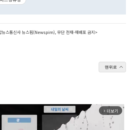
뉴스통신사 뉴스핌(Newspim), 무단 전재-재배포 금지>
맨위로
더보기
arrow_forward_ios