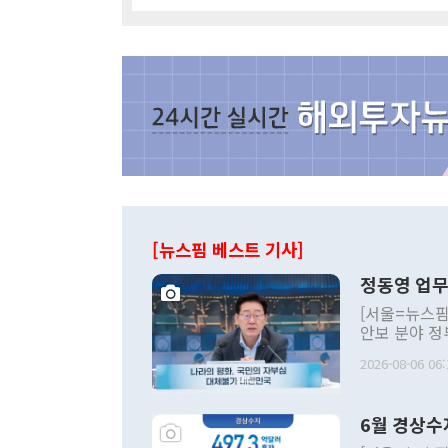
[뉴스핌 베스트 기사]
정동영 업무
[서울=뉴스핌
안보 분야 정
평화공존 발전
2026-08-06 06:
발언 중에는 
언한 것이 있
령은 공개적으
6월 경상수
주의적 희망에
관의 대북 정