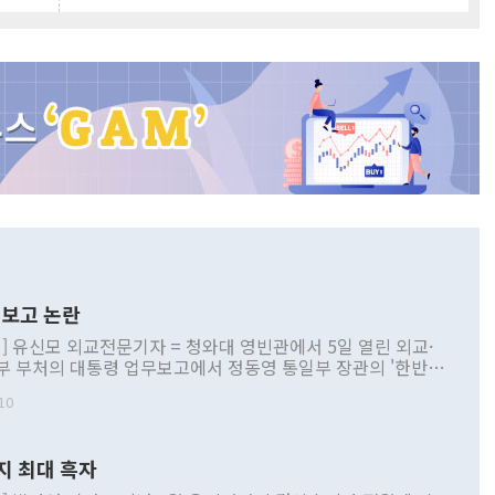
보고 논란
] 유신모 외교전문기자 = 청와대 영빈관에서 5일 열린 외교·
부 부처의 대통령 업무보고에서 정동영 통일부 장관의 '한반도
 구상'과 업무보고 발언이 논란을 빚고 있다. 이날 정 장관의
10
정부 내 조율을 거치지 않은 사안을 정책으로 추진하겠다고 공
는가 하면 사실 관계에 맞지 않은 설명도 있었다. 이재명 대통
로 신중을 기해 달라고 경고했고, 조현 외교부 장관은 '이상
지 최대 흑자
 근거한 비현실적 구상'이라는 비판을 내놨다. 그동안 정 장
책 관련 발언이 물의를 빚은 적은 여러 번 있지만 대통령과 유