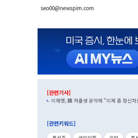
seo00@newspim.com
[관련기사]
이재명, 韓 저출생 공약에 "이제 좀 정신
[관련키워드]
홍석준
국민의힘
공약
총