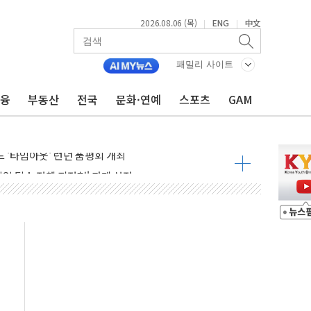
2026.08.06 (목)
ENG
中文
|
|
패밀리 사이트
금융
부동산
전국
문화·연예
스포츠
GAM
 공공기관과 KRNA 계약
…상장사 시총 84.6% 참여
드 '타임아웃' 런던 품평회 개최
업 팁스 정책 지정형' 과제 선정
 1000만 명 돌파
R 멤버십쇼핑에 K-뷰티 공급
어 창녕공장 LED 조명 에너지 효율화 사업' 공급계약
비용 절감 정책 확대
체인 특성화 대학 지원사업 수행기업 선정
크레온 신규 고객 대상 이벤트 실시
종목 레버리지 ETF' 관련 피고발