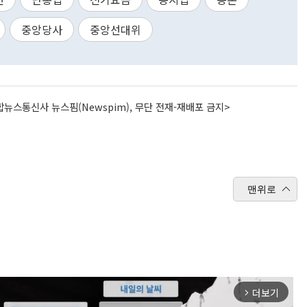
중앙당사
중앙선대위
뉴스통신사 뉴스핌(Newspim), 무단 전재-재배포 금지>
맨위로
더보기
arrow_forward_ios