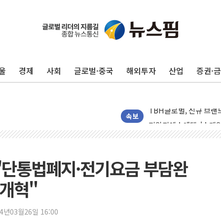
울
경제
사회
글로벌·중국
해외투자
산업
증권·
디엑스앤브이엑스, 남미
밸류업 공시 747곳 돌파
TBH글로벌, 신규 브랜
피알지에스앤텍, '스케일
속보
토스증권, 누적 가입자 수
바이오포트, 필리핀 S&
파인테크닉스, '넥센타이
로 '단통법폐지·전기요금 부담완
신한투자증권, 고객 투자
 개혁"
라온시큐어, 정부 블록
대신증권, 네이버웹툰과 
24년03월26일 16:00
이억원 금융위원장 '단일