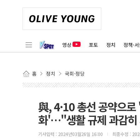
영상
포토
정치
정책·서
홈
정치
국회·정당
與, 4·10 총선 공약으
화'…"생활 규제 과감히
기사입력 :
2024년03월26일 16:00
최종수정 :
20