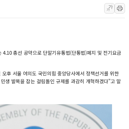
가
이지스자산운용, 옛 분당
가
한국투자증권, 해외대 재학생
[뉴스핌 이 시각 글로벌 P
대구시-산림청, 대구권 
김민석 "과반 승리 가능성
코스콤, 임직원 대상 '
는 4.10 총선 공약으로 단말기유통법(단통법)폐지 및 전기요금
토박스코리아, 상반기 영
[속보] 해수부, 신청사 
일 오후 서울 여의도 국민의힘 중앙당사에서 정책선거를 위한
나주 상가 건물 화재…점포
 민생 발목을 잡는 걸림돌인 규제를 과감히 개혁하겠다"고 말