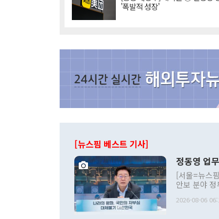
'폭발적 성장'
[뉴스핌 베스트 기사]
정동영 업무
[서울=뉴스핌
안보 분야 정
평화공존 발전
2026-08-06 06:
발언 중에는 
언한 것이 있