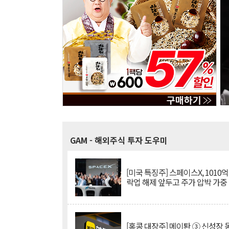
GAM
- 해외주식 투자 도우미
[미국 특징주] 스페이스X, 1010
락업 해제 앞두고 주가 압박 가중
[홍콩 대장주] 메이퇀 ③ 신성장