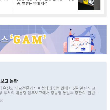
승, 밸류는 역대 저점
보고 논란
] 유신모 외교전문기자 = 청와대 영빈관에서 5일 열린 외교·
부 부처의 대통령 업무보고에서 정동영 통일부 장관의 '한반도
 구상'과 업무보고 발언이 논란을 빚고 있다. 이날 정 장관의
10
정부 내 조율을 거치지 않은 사안을 정책으로 추진하겠다고 공
는가 하면 사실 관계에 맞지 않은 설명도 있었다. 이재명 대통