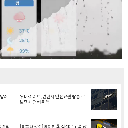
Mute
억달러
우버·웨이브, 런던서 안전요원 탑승 로
보택시 면허 획득
 동력의
[홍콩 대장주] 메이퇀② 실적은 고속 상