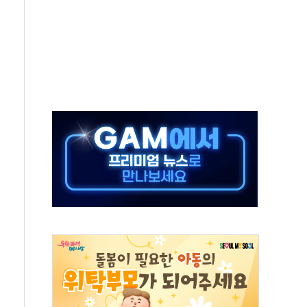
 롯데백화점 '복합 랜드마크'로 재조성
 대상 채용설명회 'KIS Chat in Seoul' 개최
ICK] 연말 달러당 149엔 전망 外
산림재난 대응력 강화... 산불합동대응센터 구축
 99.99%…정청래 조직 강세인 충청·PK서 선방"
멘탈케어 박람회 행복약국' 개최
업이익 20억원·전년比 100%↑
부지 '부산 동구' 낙점…북항에 짓는다
 8곳 전소 3.8억 재산 피해