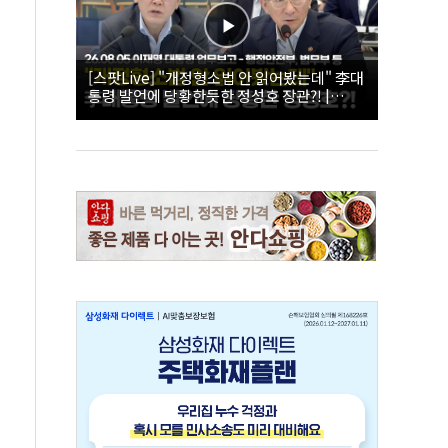
[스팟Live] "개정형소법 안 읽어봤는데" 李대
통령 발언에 당황한듯한 정성호 장관?! |
26.08.05 이재명 대통령 업무보고 - 행정안전
부, 법무부 등