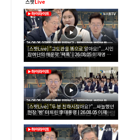
스팟
Live
[스팟Live] "교도관을 똥으로 알아요!"...시민
참여단의 매운맛 '팩폭' | 26.08.05 이재명 대
통령 업무보고 - 행정안전부, 법무부, 국무조
정실, 법제처, 인사혁신처
[스팟Live] "두 분 친하시잖아요?"...싸늘했던
현장 '빵' 터트린 李대통령 | 26.08.05 이재명
대통령 업무보고 - 행정안전부, 법무부 등