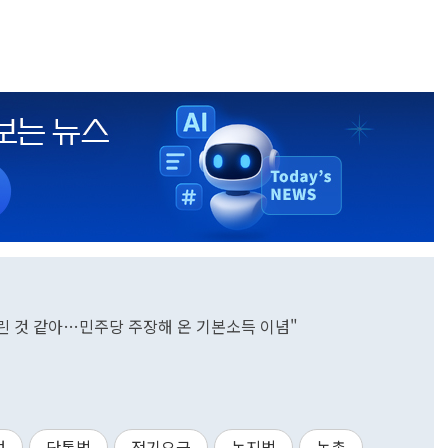
차린 것 같아…민주당 주장해 온 기본소득 이념"
선
단통법
전기요금
농지법
농촌