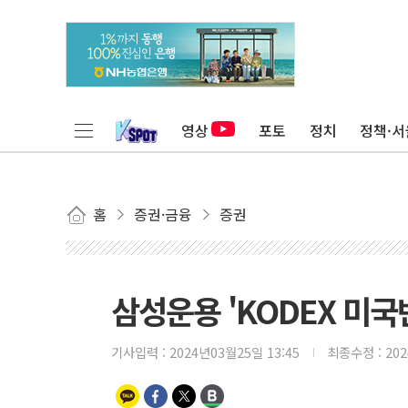
영상
포토
정치
정책·서
홈
증권·금융
증권
삼성운용 'KODEX 미국
기사입력 :
2024년03월25일 13:45
최종수정 :
20