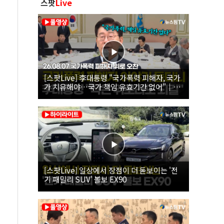
스팟
Live
[스팟Live] 李대통령 "국가폭력 피해자, 국가
가 치유해야…국가 책임 유효기간 없어"｜
26.08.07 국가폭력 피해자 위로 오찬
[스팟Live] 일상에서 장점이 더 돋보이는 '전
기 패밀리 SUV' 볼보 EX90