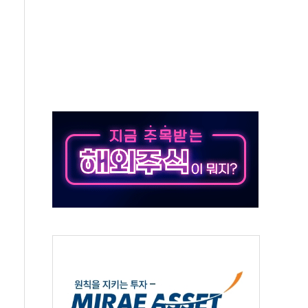
·태양광주↑ VS 트레이드데스크·웬디스↓
 끝까지 찾겠다"
중 완화 전환점"
적 공급 확대·속도전 총력"
 급등
않아"