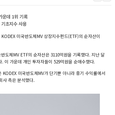
뉴욕증시 개장 전 특징주...아틀라시안·클라우드플레어
보훈부, 미 DPAA와 MOU… "6·25 미군 실종자 7359명
 가운데 1위 기록
트럼프 "금리 내려야"…파월 때와 달리 워시엔 톤 낮춰
일 기초지수 사용
특정 정치인 측근 포항시 정책특보 내정설...포항시 '시끌'
 KODEX 미국반도체MV 상장지수펀드(ETF)의 순자산이
李 "해남 태양광, 대한민국 다음 100년 밑거름…수도권 집
李 대통령, '6시간 마라톤 부동산 2차 회의' 주재… "전폭
트럼프, 中 겨냥 폴리실리콘 관세 15% 부과…美 태양광주
국반도체MV ETF의 순자산은 3110억원을 기록했다. 지난 달
[사진] 빈살만과 에르도안의 만남
다. 이 가운데 개인 투자자들이 529억원을 순매수했다.
이란와이어 "이란 최고지도자 위독…곧 사망해도 놀랍지 
 KODEX 미국반도체MV가 단기뿐 아니라 중기 수익률에서
회사 측은 분석했다.