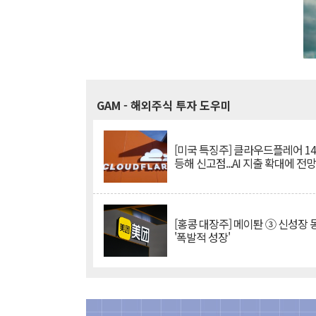
GAM
- 해외주식 투자 도우미
[미국 특징주] 클라우드플레어 14
등해 신고점...AI 지출 확대에 전
[홍콩 대장주] 메이퇀 ③ 신성장
'폭발적 성장'