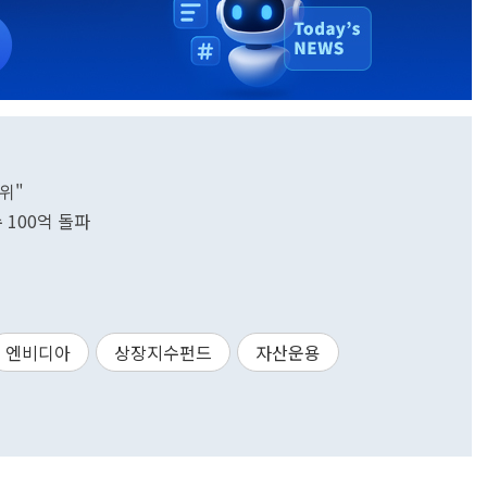
위"
 100억 돌파
엔비디아
상장지수펀드
자산운용