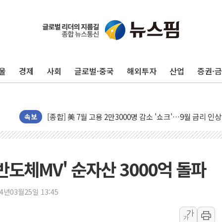
유럽증시, 美 고용 예상 밖 부진에 연준 금리 인상 가능성 
울
경제
사회
글로벌·중국
해외투자
산업
증권·
미 연준 매파 기세 꺾이나…고용 감소에 9월 동결 전망 우
[종합] 이슬람 수니파 3국, '공동방위협정' 체결… 이스라
트럼프, 백신·자폐증 행정명령 검토…"이르면 다음 주"
속보
美 항소법원, 백악관 무도회장 공사 중단 명령…트럼프 제
이란 핵심 원유 수출항 '하르그섬', 최근 1주일 이상 '올스
美 고용 쇼크에 엔화 장중 급등…시장은 "또 개입했나" 촉
반도체MV' 순자산 3000억 돌파
[AI MY 뉴스] 뉴욕 반도체주 프리뷰...美 고용 쇼크에 반도
뉴욕증시 프리뷰, 美 고용 쇼크에 금리 인상 우려 후퇴…나
24년03월25일 13:45
[종합] 美 7월 고용 2만3000명 감소 '쇼크'…9월 금리 인
가
[사진] 이슬람 수니파 3개국, 공동방위협정 체결
가