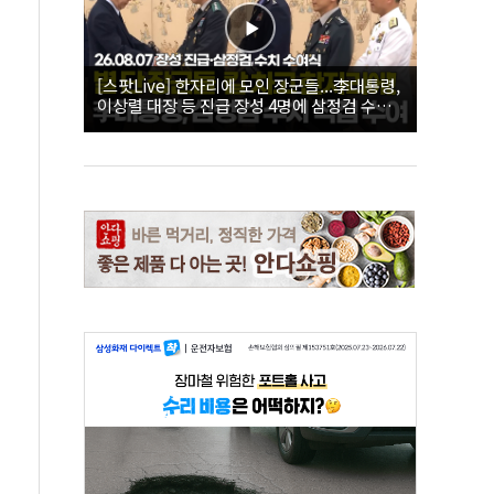
[스팟Live] 한자리에 모인 장군들...李대통령,
이상렬 대장 등 진급 장성 4명에 삼정검 수치
직접 수여｜26.08.07 장성 진급·삼정검 수치
수여식