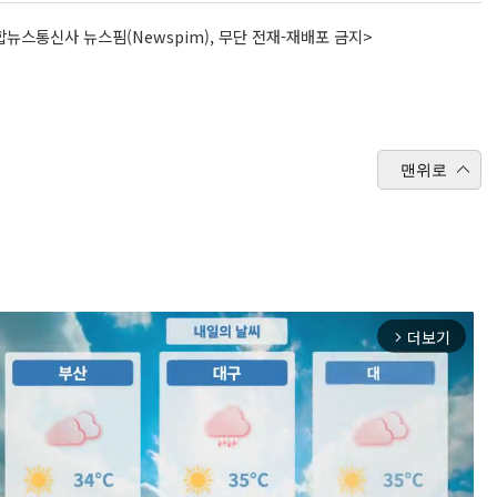
뉴스통신사 뉴스핌(Newspim), 무단 전재-재배포 금지>
맨위로
더보기
arrow_forward_ios