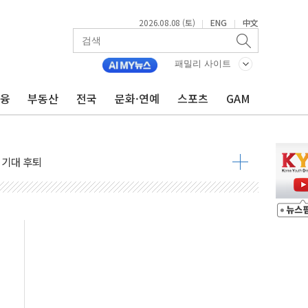
2026.08.08 (토)
ENG
中文
|
|
패밀리 사이트
낮아지며 상승… STOXX 600 지수는 나흘 연속 최고치
금융
부동산
전국
문화·연예
스포츠
GAM
세
엘·이란 위협에 맞설 자체 억지력 강화
동
톱'… 美 해상봉쇄 영향
각
체주 '활짝'
스닥 선물 1%대 상승
상 기대 후퇴