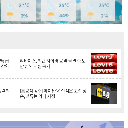
Mute
% 급
리바이스, 최근 사이버 공격 물결 속 보
망 상향
안 침해 사실 공개
 동력의
[홍콩 대장주] 메이퇀② 실적은 고속 상
승, 밸류는 역대 저점