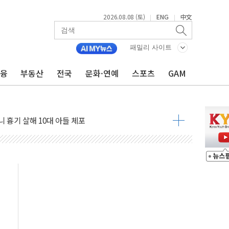
2026.08.08 (토)
ENG
中文
|
|
흉기 난동…60대 남성 2명 숨져
패밀리 사이트
손해 보는 일 없게"…'결혼 페널티' 22개 과제 손본다
금융
부동산
전국
문화·연예
스포츠
GAM
서 모터보트 전복…1명 사망·1명 실종
자 기림의 날 참석..."국제적 시민 연대로 목소리 내야"
질 중 실종 60대 나흘만에 숨진 채 발견
 흉기 살해 10대 아들 체포
 '뻔뻔' 받아친 정청래…제주 연설서 신경전 고조
재검토 지시…與 "적극 환영"·野 "졸속 국정"
주의보…10일까지 최대 3.5m 높은 물결
사망 23명…정부, 비상대응기구 가동
, 수도 베이징도 부동산 규제 철폐
위 상승으로 피서객 7명 고립…전원 구조
별똥별 멍' 운영…페르세우스 유성우 관측