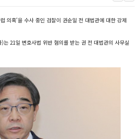
강원 중·남부 동해안 
청양 밭에서 일하던 9
 클럽 의혹'을 수사 중인 검찰이 권순일 전 대법관에 대한 강제
폭염에 車 운전면허 기
李대통령, 'ISA·주가
는 21일 변호사법 위반 혐의를 받는 권 전 대법관의 사무실
'호우 특보' 경북 울진 
주말 무더위·열대야 
오세훈 "용산공원 주택