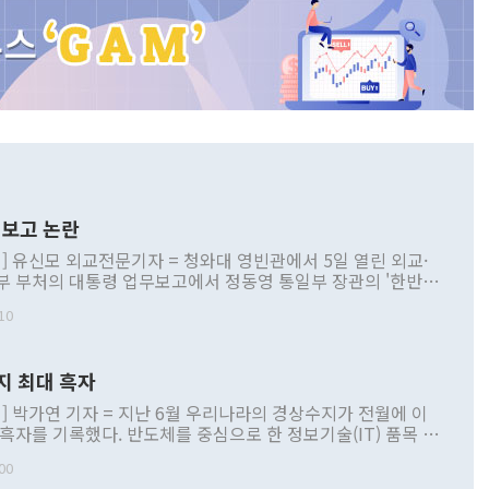
보고 논란
] 유신모 외교전문기자 = 청와대 영빈관에서 5일 열린 외교·
부 부처의 대통령 업무보고에서 정동영 통일부 장관의 '한반도
 구상'과 업무보고 발언이 논란을 빚고 있다. 이날 정 장관의
10
정부 내 조율을 거치지 않은 사안을 정책으로 추진하겠다고 공
는가 하면 사실 관계에 맞지 않은 설명도 있었다. 이재명 대통
로 신중을 기해 달라고 경고했고, 조현 외교부 장관은 '이상
지 최대 흑자
 근거한 비현실적 구상'이라는 비판을 내놨다. 그동안 정 장
책 관련 발언이 물의를 빚은 적은 여러 번 있지만 대통령과 유
] 박가연 기자 = 지난 6월 우리나라의 경상수지가 전월에 이
이 공개적으로 부정적 입장을 표명한 것은 이례적이다. 정 장
 흑자를 기록했다. 반도체를 중심으로 한 정보기술(IT) 품목 수
대북 접근법과 월권을 제어해야 한다는 목소리도 높아지고 있
간 상품수출이 처음으로 1000억달러를 넘어선 영향이다. [자
00
 따르
기자간담회를 하고 있다. [사진=통일부] 2026.07.23 ◆통일