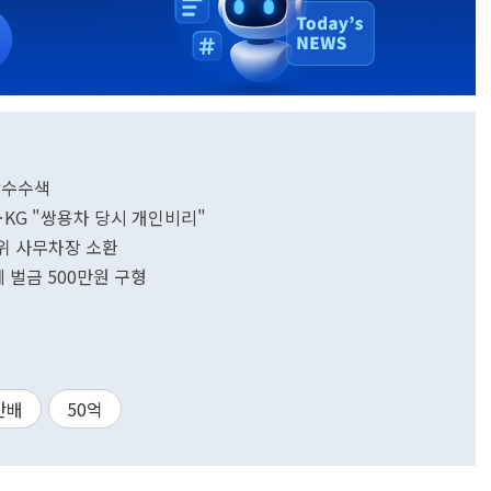
 압수수색
KG "쌍용차 당시 개인비리"
관위 사무차장 소환
 벌금 500만원 구형
만배
50억