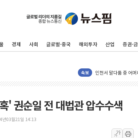
서울 중랑구 주택가서 
李대통령 "결혼 때문에 
울
경제
사회
글로벌·중국
해외투자
산업
증권·
여수 오동도 인근 해상
추미애, '위안부' 피해
인천 선재도 갯벌서 해루
인천서 말다툼 중 어머니
속보
'화합' 꺼낸 김민석에
李대통령, ISA 개편 
동해중부 전 해상 풍랑
 의혹' 권순일 전 대법관 압수수색
연일 폭염에 온열질환 
中 전방위 아파트 부양
24년03월21일 14:13
인제 용대리 계곡서 수
가
가
동해시, 11~14일 '