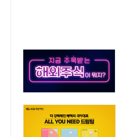
시간당 50mm 이상 폭우…호우경보 발효
0대 숨져…온열질환 여부 조사
능시험 오전 집중 편성…체감온도 38도 넘으면 중단
누르기 방지법' 전면 재검토 지시
시간당 20~30mm 강한 비...가뭄 해소될 듯
지속…내륙 곳곳 소나기
 검토, 민주당 스스로 원칙 뒤집는 것"