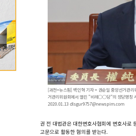
[과천=뉴스핌] 백인혁 기자 = 권순일 중앙선거관리위
거관리위원회에서 열린 "비례○○당"의 정당명칭 사
2020.01.13 dlsgur9757@newspim.com
권 전 대법관은 대한변호사협회에 변호사로 
고문으로 활동한 혐의를 받는다.