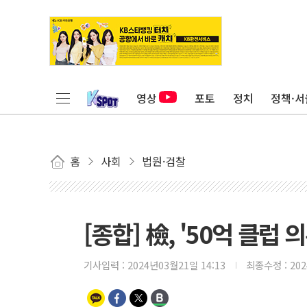
영상
포토
정치
정책·서
홈
사회
법원·검찰
[종합] 檢, '50억 클럽
기사입력 :
2024년03월21일 14:13
최종수정 :
20