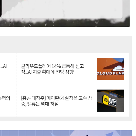
Mute
.AI
클라우드플레어 14% 급등해 신고
점...AI 지출 확대에 전망 상향
 동력의
[홍콩 대장주] 메이퇀② 실적은 고속 상
승, 밸류는 역대 저점