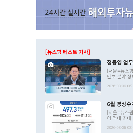
[뉴스핌 베스트 기사]
정동영 업무
[서울=뉴스핌
안보 분야 정
평화공존 발전
2026-08-06 06:
발언 중에는 
언한 것이 있
령은 공개적으
6월 경상수
주의적 희망에
관의 대북 정
[서울=뉴스핌
관 부처 장관
어 역대 최대
관의 무리한 
출 호조로 월
다. [정동영 통일부 장관이 지난달 23일 오후 서울 종로구 정부서울청사에
2026-08-06 08:
료=한국은행] 한국은행이 6일 발표한 '2026년 6월 국제수지(잠정)'에
서 취임 1주년 