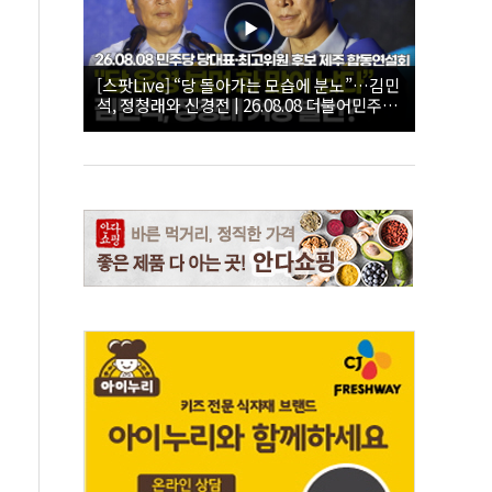
[스팟Live] “당 돌아가는 모습에 분노”…김민
석, 정청래와 신경전 | 26.08.08 더불어민주당
당대표·최고위원 후보 제주 합동연설회