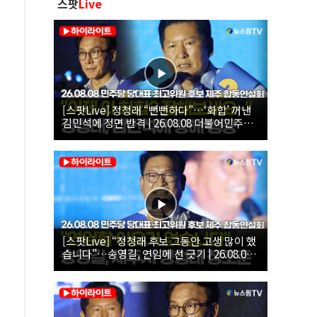
스팟
Live
[스팟Live] 정청래 “뻔뻔하다”…‘화합’ 꺼낸
김민석에 정면 반격 | 26.08.08 더불어민주당
당대표·최고위원 후보 제주 합동연설회
[스팟Live] “정청래 후보 그동안 고생 많이 했
습니다”…송영길, 연임에 선 긋기 | 26.08.08
더불어민주당 당대표·최고위원 후보 제주 합
동연설회