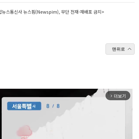
뉴스통신사 뉴스핌(Newspim), 무단 전재-재배포 금지>
맨위로
더보기
arrow_forward_ios