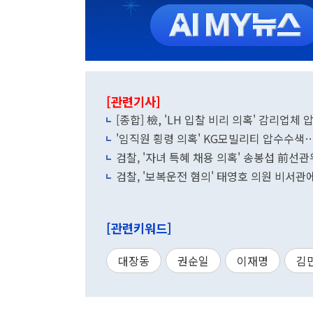
[관련기사]
[종합] 檢, 'LH 입찰 비리 의혹' 감리업체
'임직원 횡령 의혹' KG모빌리티 압수수색…
검찰, '자녀 특혜 채용 의혹' 송봉섭 前선
검찰, '보복운전 혐의' 태영호 의원 비서관에
[관련키워드]
대장동
권순일
이재명
김