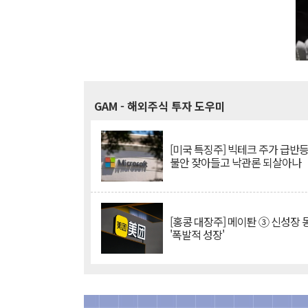
GAM
- 해외주식 투자 도우미
[미국 특징주] 빅테크 주가 급반등..
불안 잦아들고 낙관론 되살아나
[홍콩 대장주] 메이퇀 ③ 신성장
'폭발적 성장'