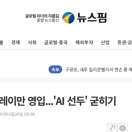
울
경제
사회
글로벌·중국
해외투자
산업
증권·
유럽증시, 견조한 실적 소화하며 대부분
리투아니아 국방 "러, 우크라 드론으로
구광모, 내주 실리콘밸리서 젠슨 황 
속보
뉴욕증시 개장 전 특징주...모더나
김정관 장관 "영업이익 N% 성과급
뉴욕증시 프리뷰, 미 주가선물 AI주
이만 영입...'AI 선두' 굳히기
청와대, 북한 단거리 탄도미사일 발사
금값 7주 만에 최고…美 고용 둔화·
24년03월20일 08:08
[인도증시] 중동 긴장 완화에 실적 호
가
가
러, 1인칭시점 드론으로 우크라 민간