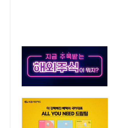
' 임시 주총 기대감에 홀로 상한가…마진 잔액은 사상 최고
버리지 위험수위…숨은 차입이 더 큰 변수"
대응 1단계 진압 중
야, 경쟁상대 中과 비교해야"
하는 '선봉'의 대민 봉사
미사일 1발 발사… 올해 10번째·42일 만 도발
 새 안보 위기… 반군·마약카르텔이 습득해 전투 활용
어선 구조
무해한 표면 부식 물질"
분만에 진화...외국인 노동자 숨져