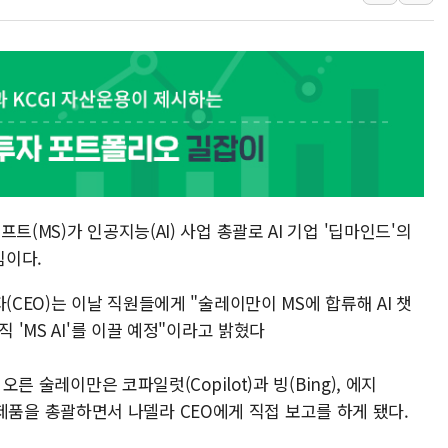
[베트남 증시] 지수 하락 속 'DGC
'월가의 황제' 다이먼 "금융시장 레
양주 섬유염색공장서 화재 1명 중상…
김정관 산업부 장관 "주 52시간 손봐
해군 1함대 창설 80주년…지역과 함께
[3보] 북, 원산서 동해로 단거리 탄도
우크라 드론 전술, 중남미 콜롬비아에
트(MS)가 인공지능(AI) 사업 총괄로 AI 기업 '딥마인드'의
동해해경, 독도 해상서 부유물 감긴 
심이다.
주한미군 "오산기지 누출, 백린 아닌 
구미 폐염산처리업체서 불 2시간30여
(CEO)는 이날 직원들에게 "술레이만이 MS에 합류해 AI 챗
 'MS AI'를 이끌 예정"이라고 밝혔다
오른 술레이만은 코파일럿(Copilot)과 빙(Bing), 에지
 대면 제품을 총괄하면서 나델라 CEO에게 직접 보고를 하게 됐다.