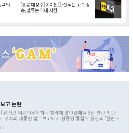
 동력의
[홍콩 대장주] 메이퇀② 실적은 고속 상
승, 밸류는 역대 저점
보고 논란
] 유신모 외교전문기자 = 청와대 영빈관에서 5일 열린 외교·
부 부처의 대통령 업무보고에서 정동영 통일부 장관의 '한반도
 구상'과 업무보고 발언이 논란을 빚고 있다. 이날 정 장관의
10
정부 내 조율을 거치지 않은 사안을 정책으로 추진하겠다고 공