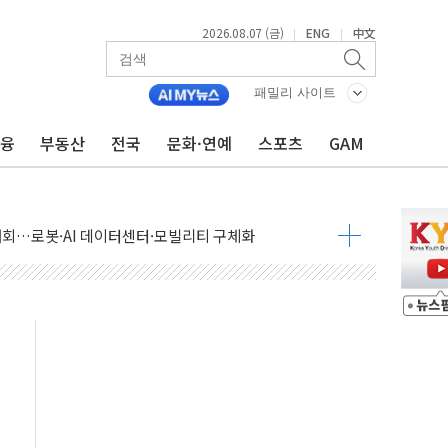
2026.08.07 (금)
ENG
中文
|
|
패밀리 사이트
금융
부동산
전국
문화·연예
스포츠
GAM
 상승… "2분기 기업 순이익 21% 증가" 전망
 나토 회원국 공격 검토… 거짓 깃발 작전"
재회…로봇·AI 데이터센터·모빌리티 구체화
·아이온큐·도어대시↑ VS 샌디스크·피그마·앱러빈↓
 반대…상법·자본시장법 개정 논의"
 차익실현 속 혼조세...웨스턴디지털·샌디스크↓
에 긴급 안보 점검회의
호르무즈 재개방 기대에 강세
조까지, 상승...호실적 보고 기업 상승세 뚜렷
인 '사파리' 공격… 시민들 공포감 극대화 전략