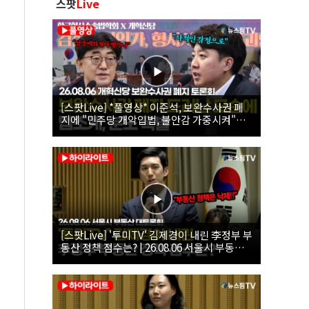
스팟
Live
[스팟Live] *풀영상* 이준석, 보완수사권 폐
지에 "민주당 개악입법, 불안감 가중시켜"｜
26.08.06 개혁신당 보완수사권 폐지 토론회
[스팟Live] '투미TV' 김제경이 내린 李정부 부
동산 정책 점수는? | 26.08.06 서울시 부동산
대토론회