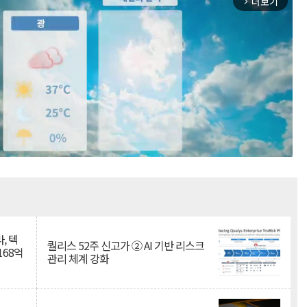
더보기
arrow_forward_ios
Mute
, 텍
퀄리스 52주 신고가 ② AI 기반 리스크
168억
관리 체계 강화