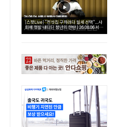
[스팟Live] "전셋집 구하려다 월세 선택"...사
회에 첫발 내디딘 청년의 한탄 | 26.08.06 서울
시 부동산 대토론회