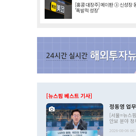
[홍콩 대장주] 메이퇀 ③ 신성장
'폭발적 성장'
[뉴스핌 베스트 기사]
정동영 업무
[서울=뉴스핌
안보 분야 정
평화공존 발전
2026-08-06 06:
발언 중에는 