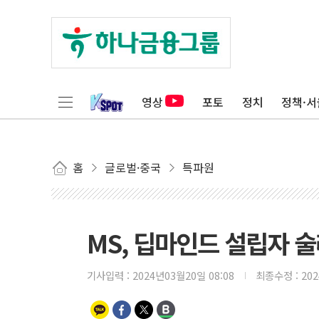
영상
포토
정치
정책·서
홈
글로벌·중국
특파원
MS, 딥마인드 설립자 술레
기사입력 :
2024년03월20일 08:08
최종수정 :
20