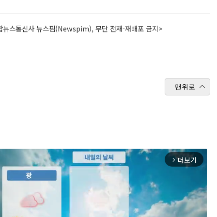
뉴스통신사 뉴스핌(Newspim), 무단 전재-재배포 금지>
맨위로
더보기
arrow_forward_ios