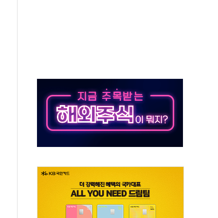
·태양광주↑ VS 트레이드데스크·웬디스↓
 끝까지 찾겠다"
중 완화 전환점"
적 공급 확대·속도전 총력"
 급등
않아"