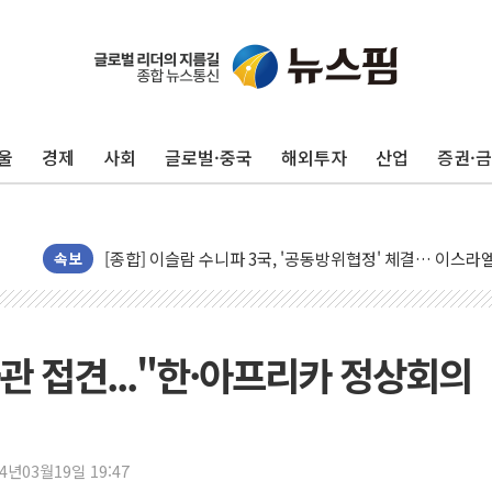
울
경제
사회
글로벌·중국
해외투자
산업
증권·
유럽증시, 美 고용 예상 밖 부진에 연준 금리 인상 가능성 
미 연준 매파 기세 꺾이나…고용 감소에 9월 동결 전망 우
[종합] 이슬람 수니파 3국, '공동방위협정' 체결… 이스라
속보
트럼프, 백신·자폐증 행정명령 검토…"이르면 다음 주"
美 항소법원, 백악관 무도회장 공사 중단 명령…트럼프 제
이란 핵심 원유 수출항 '하르그섬', 최근 1주일 이상 '올스
관 접견..."한·아프리카 정상회의
美 고용 쇼크에 엔화 장중 급등…시장은 "또 개입했나" 촉
[AI MY 뉴스] 뉴욕 반도체주 프리뷰...美 고용 쇼크에 반도
뉴욕증시 프리뷰, 美 고용 쇼크에 금리 인상 우려 후퇴…나
24년03월19일 19:47
[종합] 美 7월 고용 2만3000명 감소 '쇼크'…9월 금리 인