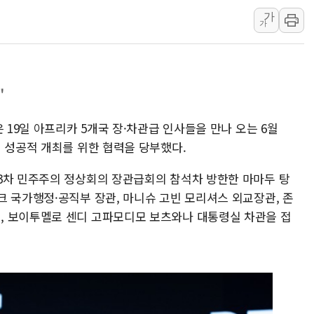
[사진] 이슬람 수니파 3개국, 공동방위협정 체결
가
가
뉴욕증시 개장 전 특징주...아틀라시안·클라우드플레어
보훈부, 미 DPAA와 MOU… "6·25 미군 실종자 7359명
트럼프 "금리 내려야"…파월 때와 달리 워시엔 톤 낮춰
"
특정 정치인 측근 포항시 정책특보 내정설...포항시 '시끌'
李 "해남 태양광, 대한민국 다음 100년 밑거름…수도권 집
 19일 아프리카 5개국 장·차관급 인사들을 만나 오는 6월
李 대통령, '6시간 마라톤 부동산 2차 회의' 주재… "전폭
 성공적 개최를 위한 협력을 당부했다.
트럼프, 中 겨냥 폴리실리콘 관세 15% 부과…美 태양광주
3차 민주주의 정상회의 장관급회의 참석차 방한한 마마두 탕
[사진] 빈살만과 에르도안의 만남
크 국가행정·공직부 장관, 마니슈 고빈 모리셔스 외교장관, 존
이란와이어 "이란 최고지도자 위독…곧 사망해도 놀랍지 
, 보이투멜로 센디 고파모디모 보츠와나 대통령실 차관을 접