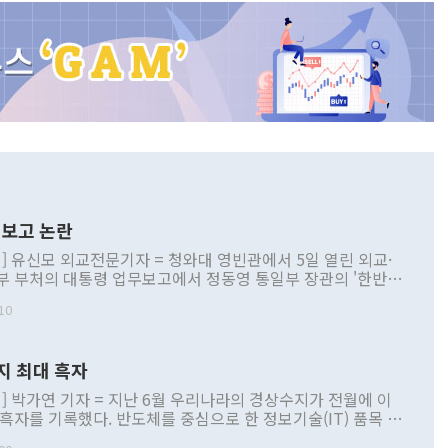
보고 논란
] 유신모 외교전문기자 = 청와대 영빈관에서 5일 열린 외교·
부 부처의 대통령 업무보고에서 정동영 통일부 장관의 '한반도
 구상'과 업무보고 발언이 논란을 빚고 있다. 이날 정 장관의
10
정부 내 조율을 거치지 않은 사안을 정책으로 추진하겠다고 공
는가 하면 사실 관계에 맞지 않은 설명도 있었다. 이재명 대통
로 신중을 기해 달라고 경고했고, 조현 외교부 장관은 '이상
지 최대 흑자
 근거한 비현실적 구상'이라는 비판을 내놨다. 그동안 정 장
책 관련 발언이 물의를 빚은 적은 여러 번 있지만 대통령과 유
] 박가연 기자 = 지난 6월 우리나라의 경상수지가 전월에 이
이 공개적으로 부정적 입장을 표명한 것은 이례적이다. 정 장
 흑자를 기록했다. 반도체를 중심으로 한 정보기술(IT) 품목 수
대북 접근법과 월권을 제어해야 한다는 목소리도 높아지고 있
간 상품수출이 처음으로 1000억달러를 넘어선 영향이다. [자