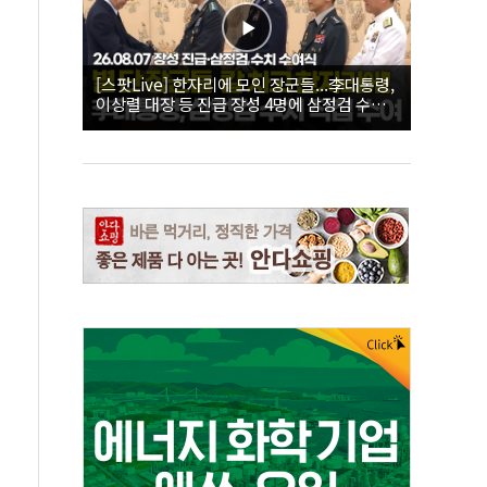
[스팟Live] 한자리에 모인 장군들...李대통령,
이상렬 대장 등 진급 장성 4명에 삼정검 수치
직접 수여｜26.08.07 장성 진급·삼정검 수치
수여식