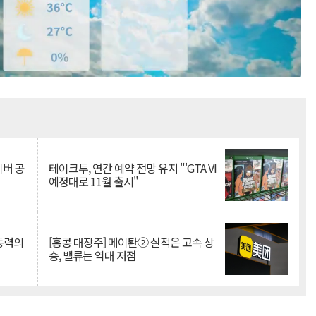
Mute
이버 공
테이크투, 연간 예약 전망 유지 "'GTA VI
예정대로 11월 출시"
 동력의
[홍콩 대장주] 메이퇀② 실적은 고속 상
승, 밸류는 역대 저점