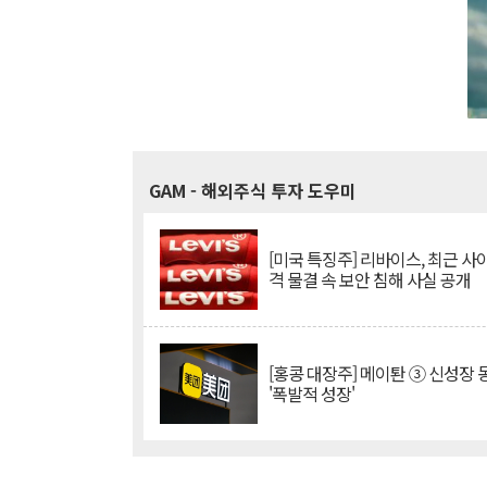
GAM
- 해외주식 투자 도우미
[미국 특징주] 리바이스, 최근 사
격 물결 속 보안 침해 사실 공개
[홍콩 대장주] 메이퇀 ③ 신성장
'폭발적 성장'