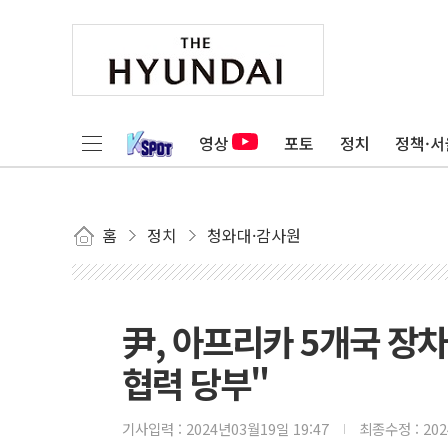
영상
포토
정치
정책·서
홈
정치
청와대·감사원
尹, 아프리카 5개국 장차
협력 당부"
기사입력 :
2024년03월19일 19:47
최종수정 :
20