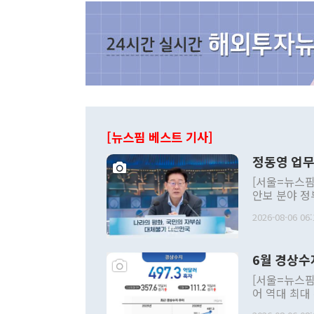
[뉴스핌 베스트 기사]
정동영 업무
[서울=뉴스핌
안보 분야 정
평화공존 발전
2026-08-06 06:
발언 중에는 
언한 것이 있
령은 공개적으
6월 경상수
주의적 희망에
관의 대북 정
[서울=뉴스핌
관 부처 장관
어 역대 최대
관의 무리한 
출 호조로 월