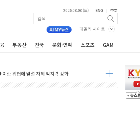
2026.08.08 (토)
ENG
中文
|
|
패밀리 사이트
금융
부동산
전국
문화·연예
스포츠
GAM
낮아지며 상승… STOXX 600 지수는 나흘 연속 최고치
세
엘·이란 위협에 맞설 자체 억지력 강화
동
톱'… 美 해상봉쇄 영향
각
체주 '활짝'
스닥 선물 1%대 상승
상 기대 후퇴