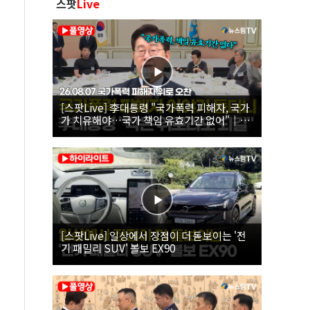
스팟
Live
[스팟Live] 李대통령 "국가폭력 피해자, 국가
가 치유해야…국가 책임 유효기간 없어"｜
26.08.07 국가폭력 피해자 위로 오찬
[스팟Live] 일상에서 장점이 더 돋보이는 '전
기 패밀리 SUV' 볼보 EX90