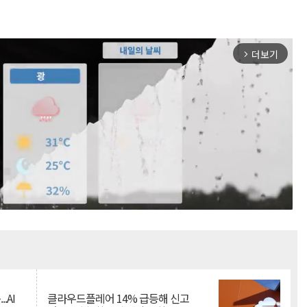
더보기
arrow_forward_ios
Mute
.AI
클라우드플레어 14% 급등해 신고