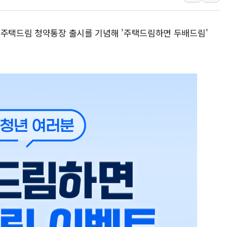
[속보] 민주, 강원 경선 결과 
정재헌 CEO, SKT 장기고
 주택드림 청약통장 출시를 기념해 '주택드림하면 두배드림'
최태원, 노소영에 9440억
하나금융, 명동 소상공인에 
인천시 광복절 현수막 '태
병무청, 보충역 전면 손질…
홈플러스發 대형마트 판매,
윤준병·이해민 의원, '정부
'호우·산사태 주의보' 울진 