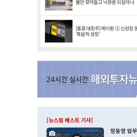
불안 잦아들고 낙관론 되살아나
[홍콩 대장주] 메이퇀 ③ 신성장
'폭발적 성장'
[뉴스핌 베스트 기사]
정동영 업무