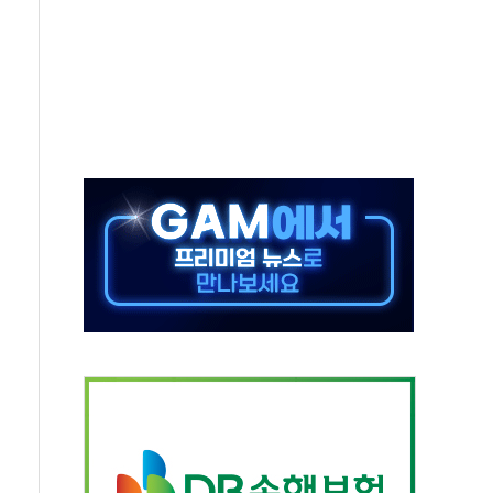
발표...김민석 50.30% 정청래 41.94% 송영길 7.76%
객 400명 맞이…"마음 잇는 시간 되길"
 지급 확정되나…재상고 앞두고 막판 셈법
'행복상자' 전달
극기 거꾸로' 논란…이틀만에 철거
 예술·체육요원 최대 33% 감축
 역대 최대폭 감소한 9.4%↓…유통업계 양극화 심화
 특사'로 콜롬비아 대통령 취임식 참석
시간당 30mm 강한 비...호우 피해 없어