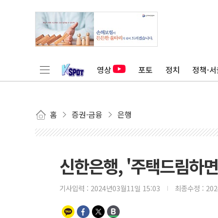
영상
포토
정치
정책·서
홈
증권·금융
은행
신한은행, '주택드림하면
기사입력 :
2024년03월11일 15:03
최종수정 :
20