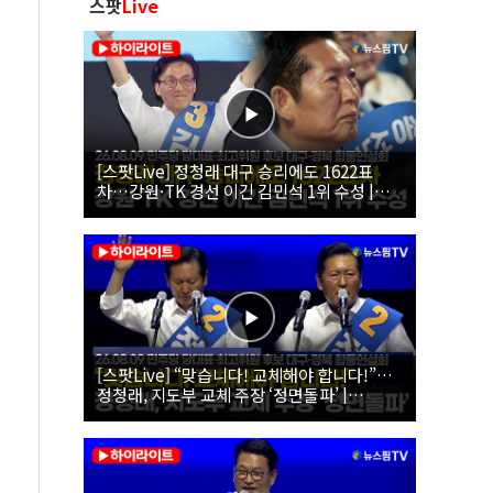
스팟
Live
[스팟Live] 정청래 대구 승리에도 1622표
차…강원·TK 경선 이긴 김민석 1위 수성 |
26.08.09 더불어민주당 당대표·최고위원 후
보 대구·경북 합동연설회
[스팟Live] “맞습니다! 교체해야 합니다!”…
정청래, 지도부 교체 주장 ‘정면돌파’ |
26.08.09 더불어민주당 당대표·최고위원 후
보 대구·경북 합동연설회