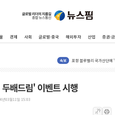
울
경제
사회
글로벌·중국
해외투자
산업
증권·
125mm 폭우 쏟아진 울진..
평택 진위면 공장서 질식사
포항 블루밸리 국가산단에 '
상주 낙동강 선착장 하류서 50
속보
[종합] 김민석, 정청래에 누적 1
민주당 경북도당위원장에 오중
인천서 말다툼 중 어머니 살
 두배드림' 이벤트 시행
김민석, 강원·대구·경북 경선서
[속보] 민주, 강원·대구·경북 
24년03월11일 15:03
[속보] 민주, 경북 경선 결과 
가
가
[속보] 민주, 대구 경선 결과 