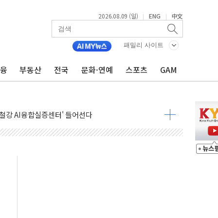
2026.08.09 (일)
ENG
中文
|
|
패밀리 사이트
금융
부동산
전국
문화·연예
스포츠
GAM
.'두천~하당'·'올미골교' 차량 통행 선제 제한
고 발생…작업자 1명 숨져
철강 AI융합실증센터' 들어선다
대 숨진 채 발견...경찰, 조사 중
.48%p 차 선두 유지...金 46.01% vs 鄭 44.53%
기 당선...합산득표율 68.63%
해 10대 구속…범행 후 반려견도 죽여
 정청래에 승리…金 48.54% vs 鄭 44.40%
경선 결과...김민석 48.54% 정청래 44.40%
발표...김민석 47.37% 정청래 45.71% 송영길 6.92%
발표...정청래 47.82% 김민석 46.35% 송영길 5.83%