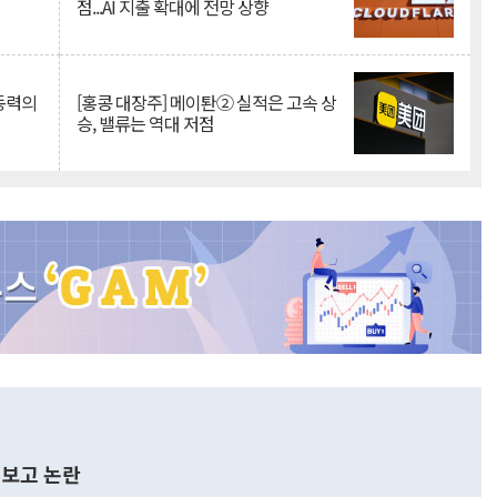
점...AI 지출 확대에 전망 상향
 동력의
[홍콩 대장주] 메이퇀② 실적은 고속 상
승, 밸류는 역대 저점
보고 논란