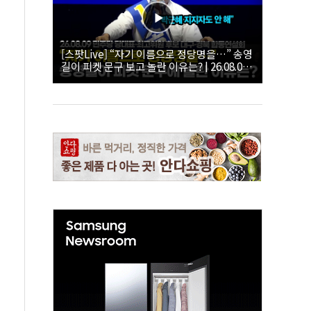
[스팟Live] “자기 이름으로 정당명을…” 송영
길이 피켓 문구 보고 놀란 이유는? | 26.08.09
더불어민주당 당대표·최고위원 후보 대구·경
북 합동연설회