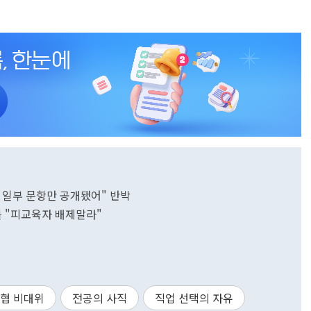
설문 일부 문항만 공개됐어" 반박
들 "피교육자 배제말라"
협 비대위
전공의 사직
직업 선택의 자유