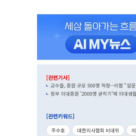
[관련기사]
교수들, 증원 규모 500명 적정···의협 "
정부 의대증원 '2000명 굳히기'에 의대생
[관련키워드]
주수호
대한의사협회 비대위
의