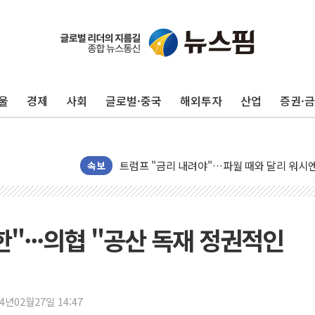
뉴욕증시 프리뷰, 美 고용 쇼크에 금리 인상 
[종합] 美 7월 고용 2만3000명 감소 '쇼크'
[사진] 이슬람 수니파 3개국, 공동방위협정 
울
경제
사회
글로벌·중국
해외투자
산업
증권·
뉴욕증시 개장 전 특징주...아틀라시안·클
보훈부, 미 DPAA와 MOU… "6·25 미군 실
트럼프 "금리 내려야"…파월 때와 달리 워시엔
특정 정치인 측근 포항시 정책특보 내정설...포
속보
李 "해남 태양광, 대한민국 다음 100년 밑거
李 대통령, '6시간 마라톤 부동산 2차 회의'
트럼프, 中 겨냥 폴리실리콘 관세 15% 부과
"···의협 "공산 독재 정권적인
[사진] 빈살만과 에르도안의 만남
이란와이어 "이란 최고지도자 위독…곧 사망
남동발전, 해남군에 국내 최대 규모 400MW 
24년02월27일 14:47
[인도증시] 중동 불안 속 유가 상승에 소폭 하락