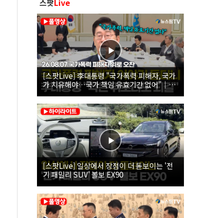
스팟
Live
[스팟Live] 李대통령 "국가폭력 피해자, 국가
가 치유해야…국가 책임 유효기간 없어"｜
26.08.07 국가폭력 피해자 위로 오찬
[스팟Live] 일상에서 장점이 더 돋보이는 '전
기 패밀리 SUV' 볼보 EX90