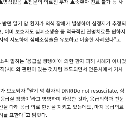
 ▲병상없음 ▲전문의·의료진 부재 ▲중환자 진료 불가 등 사
를 받던 말기 암 환자가 의식 장애가 발생하여 심정지가 추정되
였고, 이미 보호자도 심폐소생술 등 적극적인 연명치료를 원하지
사의 지도하에 심폐소생술을 유보하고 이송한 사례였다"고
소위 말하는 '응급실 뺑뺑이'에 의한 환자 피해 사례가 아니었
 사직)사태와 관련이 있는 것처럼 호도되면서 언론사에서 기사
자 "말기 암 환자의 DNR(Do not resuscitate, 심
'응급실 뺑뺑이'라고 명명하며 과장한 것과, 응급의학과 전문
선을 다해 응급 의료 현장을 지키고 있는데도, 마치 응급의료
려를 표한다"고 밝혔다.