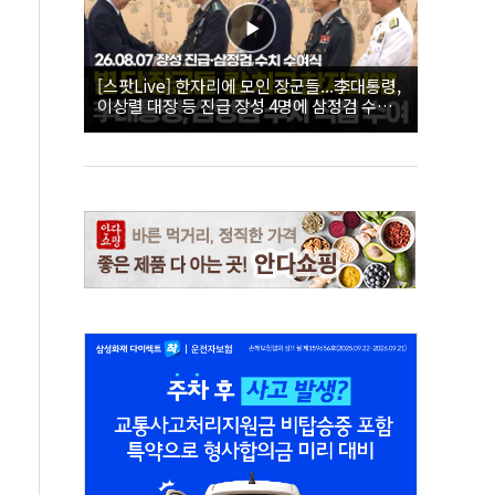
[스팟Live] 한자리에 모인 장군들...李대통령,
이상렬 대장 등 진급 장성 4명에 삼정검 수치
직접 수여｜26.08.07 장성 진급·삼정검 수치
수여식