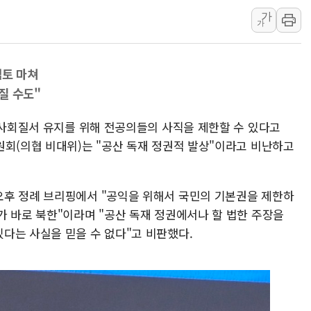
가
황희 '폐버스 청년주택' SNS 글 역풍에 "정
가
폭염 누그러지고 가뭄 숙지나...경북동해안권 8
사우디·튀르키예·파키스탄, '공동방위협정' 
검토 마쳐
신길동 신축도 3.3㎡당 7250만원…써밋 클라
질 수도"
용산공원·그린벨트로 또 충돌…반복되는 국토부
[AI 부동산 투데이] 특공 전략도 '극과 극'
 사회질서 유지를 위해 전공의들의 사직을 제한할 수 있다고
원회(의협 비대위)는 "공산 독재 정권적 발상"이라고 비난하고
오후 정례 브리핑에서 "공익을 위해서 국민의 기본권을 제한하
가 바로 북한"이라며 "공산 독재 정권에서나 할 법한 주장을
다는 사실을 믿을 수 없다"고 비판했다.