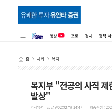
영상
포토
정치
정책·서
홈
사회
복지
복지부 "전공의 사직 제한
발상"
기사입력 :
2024년02월27일 14:47
최종수정 :
20