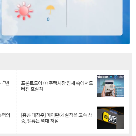
Mute
…"변
프론트도어 ① 주택시장 침체 속에서도
터진 호실적
 동력의
[홍콩 대장주] 메이퇀② 실적은 고속 상
승, 밸류는 역대 저점