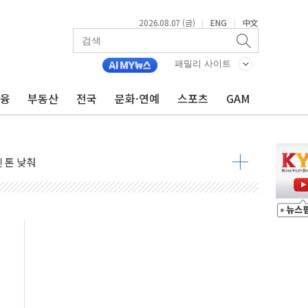
2026.08.07 (금)
ENG
中文
|
|
우려 후퇴…나스닥 선물 1%대 상승
…9월 금리 인상 기대 후퇴
패밀리 사이트
체결
금융
부동산
전국
문화·연예
스포츠
GAM
라우드플레어·태양광주↑ VS 트레이드데스크·웬디스↓
종자 7359명 끝까지 찾겠다"
 톤 낮춰
항시 '시끌'
름…수도권 집중 완화 전환점"
 주재… "전폭적 공급 확대·속도전 총력"
…美 태양광주 급등
해도 놀랍지 않아"
태양광 착공…여의도 1.6배 규모
...금융주 낙폭 커