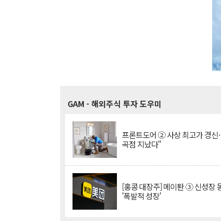
GAM
- 해외주식 투자 도우미
프론트도어 ② 사상 최고가 경신
곡점 지났다"
[홍콩 대장주] 메이퇀 ③ 신성장
'폭발적 성장'