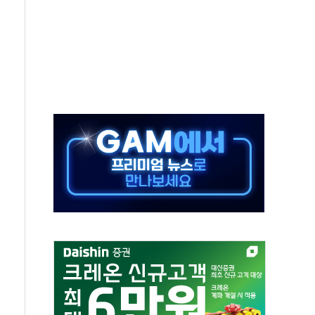
부정책 아냐" 해명
~9일 최대 100mm 호우
체결… 수니파 국가들의 새 안보 협력 구도
비온 59㎡ 18억원대
-서울시 '정책 엇박자'
…생애최초만 경쟁 치열