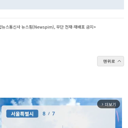
뉴스통신사 뉴스핌(Newspim), 무단 전재-재배포 금지>
맨위로
더보기
arrow_forward_ios