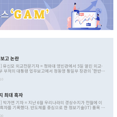
보고 논란
] 유신모 외교전문기자 = 청와대 영빈관에서 5일 열린 외교·
부 부처의 대통령 업무보고에서 정동영 통일부 장관의 '한반도
 구상'과 업무보고 발언이 논란을 빚고 있다. 이날 정 장관의
10
정부 내 조율을 거치지 않은 사안을 정책으로 추진하겠다고 공
는가 하면 사실 관계에 맞지 않은 설명도 있었다. 이재명 대통
로 신중을 기해 달라고 경고했고, 조현 외교부 장관은 '이상
지 최대 흑자
 근거한 비현실적 구상'이라는 비판을 내놨다. 그동안 정 장
책 관련 발언이 물의를 빚은 적은 여러 번 있지만 대통령과 유
] 박가연 기자 = 지난 6월 우리나라의 경상수지가 전월에 이
이 공개적으로 부정적 입장을 표명한 것은 이례적이다. 정 장
 흑자를 기록했다. 반도체를 중심으로 한 정보기술(IT) 품목 수
대북 접근법과 월권을 제어해야 한다는 목소리도 높아지고 있
간 상품수출이 처음으로 1000억달러를 넘어선 영향이다. [자
00