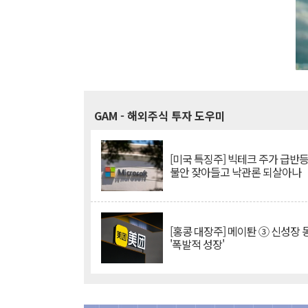
GAM
- 해외주식 투자 도우미
[미국 특징주] 빅테크 주가 급반등..
불안 잦아들고 낙관론 되살아나
[홍콩 대장주] 메이퇀 ③ 신성장
'폭발적 성장'