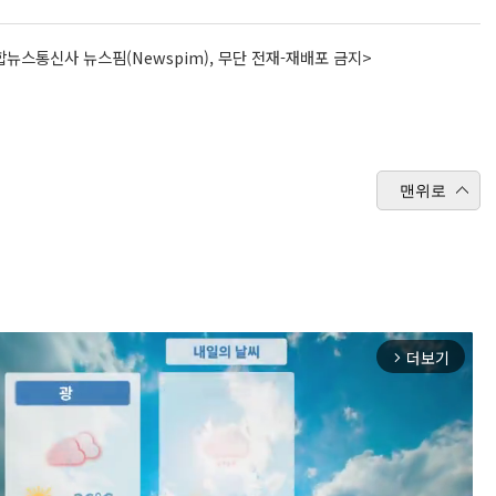
뉴스통신사 뉴스핌(Newspim), 무단 전재-재배포 금지>
맨위로
더보기
arrow_forward_ios