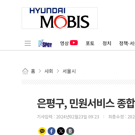
영상
포토
정치
정책·서
홈
사회
서울시
은평구, 민원서비스 종합평
기사입력 :
2024년02월23일 09:23
최종수정 :
20