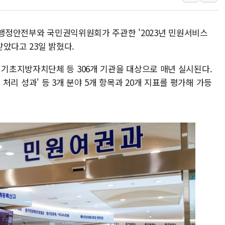
[종합] 美 7월 고용 2만3000명 감소 '쇼크'…9월 금리 인
[사진] 이슬람 수니파 3개국, 공동방위협정 체결
 행정안전부와 국민권익위원회가 주관한 '2023년 민원서비스
뉴욕증시 개장 전 특징주...아틀라시안·클라우드플레어
받았다고 23일 밝혔다.
보훈부, 미 DPAA와 MOU… "6·25 미군 실종자 7359명
기초지방자치단체 등 306개 기관을 대상으로 매년 실시된다.
트럼프 "금리 내려야"…파월 때와 달리 워시엔 톤 낮춰
민원 처리 성과' 등 3개 분야 5개 항목과 20개 지표를 평가해 가등
특정 정치인 측근 포항시 정책특보 내정설...포항시 '시끌'
李 "해남 태양광, 대한민국 다음 100년 밑거름…수도권 집
李 대통령, '6시간 마라톤 부동산 2차 회의' 주재… "전폭
트럼프, 中 겨냥 폴리실리콘 관세 15% 부과…美 태양광주