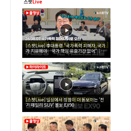
스팟
Live
[스팟Live] 李대통령 "국가폭력 피해자, 국가
가 치유해야…국가 책임 유효기간 없어"｜
26.08.07 국가폭력 피해자 위로 오찬
[스팟Live] 일상에서 장점이 더 돋보이는 '전
기 패밀리 SUV' 볼보 EX90