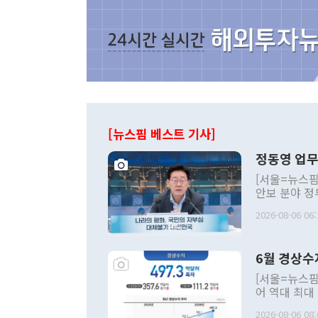
[뉴스핌 베스트 기사]
정동영 업무
[서울=뉴스핌
안보 분야 정
평화공존 발전
2026-08-06 06:
발언 중에는 
언한 것이 있
령은 공개적으
6월 경상수
주의적 희망에
관의 대북 정
[서울=뉴스핌
관 부처 장관
어 역대 최대
관의 무리한 
출 호조로 월
다. [정동영 통일부 장관이 지난달 23일 오후 서울 종로구 정부서울청사에
2026-08-06 08: