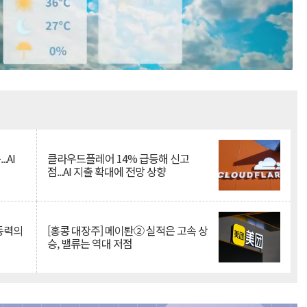
Mute
.AI
클라우드플레어 14% 급등해 신고
점...AI 지출 확대에 전망 상향
 동력의
[홍콩 대장주] 메이퇀② 실적은 고속 상
승, 밸류는 역대 저점