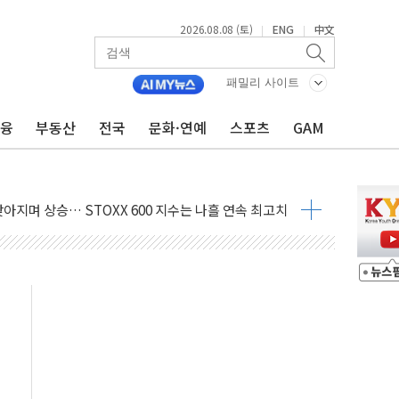
2026.08.08 (토)
ENG
中文
|
|
패밀리 사이트
금융
부동산
전국
문화·연예
스포츠
GAM
최고치
 요구
낮아지며 상승… STOXX 600 지수는 나흘 연속 최고치
세
엘·이란 위협에 맞설 자체 억지력 강화
동
톱'… 美 해상봉쇄 영향
각
체주 '활짝'
스닥 선물 1%대 상승