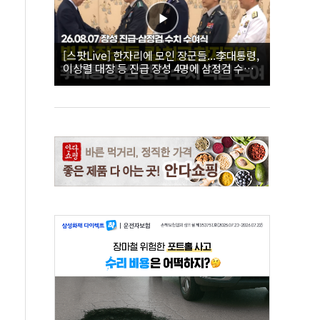
[스팟Live] 한자리에 모인 장군들...李대통령,
이상렬 대장 등 진급 장성 4명에 삼정검 수치
직접 수여｜26.08.07 장성 진급·삼정검 수치
수여식