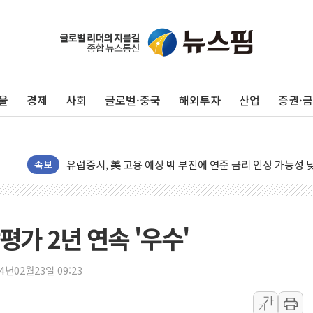
울
경제
사회
글로벌·중국
해외투자
산업
증권·
뉴욕증시, 고용 쇼크에 금리 인상 우려 후퇴…S&P500 
트럼프, 쿡 연준 이사 해임 재추진…"26일까지 의혹 소명"
유럽증시, 美 고용 예상 밖 부진에 연준 금리 인상 가능성 
미 연준 매파 기세 꺾이나…고용 감소에 9월 동결 전망 우
속보
[종합] 이슬람 수니파 3국, '공동방위협정' 체결… 이스라
트럼프, 백신·자폐증 행정명령 검토…"이르면 다음 주"
美 항소법원, 백악관 무도회장 공사 중단 명령…트럼프 제
가 2년 연속 '우수'
이란 핵심 원유 수출항 '하르그섬', 최근 1주일 이상 '올스
美 고용 쇼크에 엔화 장중 급등…시장은 "또 개입했나" 촉
24년02월23일 09:23
[AI MY 뉴스] 뉴욕 반도체주 프리뷰...美 고용 쇼크에 반도
가
가
뉴욕증시 프리뷰, 美 고용 쇼크에 금리 인상 우려 후퇴…나