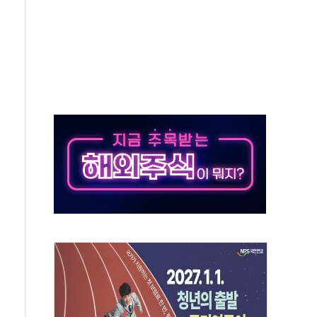
상 기대 후퇴
·태양광주↑ VS 트레이드데스크·웬디스↓
 끝까지 찾겠다"
중 완화 전환점"
적 공급 확대·속도전 총력"
 급등