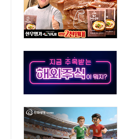
…공습 한계·탄약 부족 현실화
50㎜ 폭우…강원 동해안 강한 비 이어져
 환경미화원 수거차에 치여 사망
동…60대 남성 2명 숨져
보는 일 없게"…'결혼 페널티' 22개 과제 손본다
터보트 전복…1명 사망·1명 실종
의 날 참석..."국제적 시민 연대로 목소리 내야"
 실종 60대 나흘만에 숨진 채 발견
 살해 10대 아들 체포
' 받아친 정청래…제주 연설서 신경전 고조