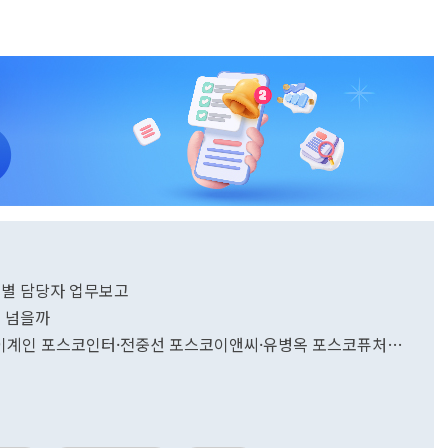
업별 담당자 업무보고
벽 넘을까
코·이계인 포스코인터·전중선 포스코이앤씨·유병옥 포스코퓨처