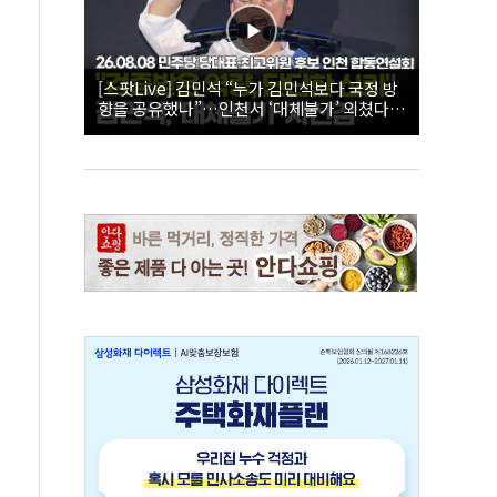
[스팟Live] 김민석 “누가 김민석보다 국정 방
향을 공유했나”…인천서 ‘대체불가’ 외쳤다 |
26.08.08 더불어민주당 당대표·최고위원 후
보 인천 합동연설회