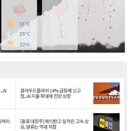
Mute
.AI
클라우드플레어 14% 급등해 신고
점...AI 지출 확대에 전망 상향
 동력의
[홍콩 대장주] 메이퇀② 실적은 고속 상
승, 밸류는 역대 저점