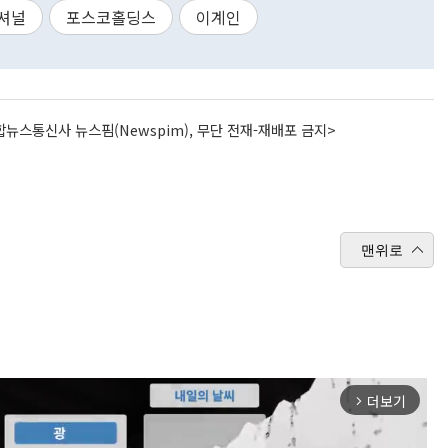
셔널
포스코홀딩스
이계인
뉴스통신사 뉴스핌(Newspim), 무단 전재-재배포 금지>
맨위로
더보기
arrow_forward_ios