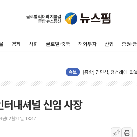
울
경제
사회
글로벌·중국
해외투자
산업
증권·
포항시 재난예산 40억 긴급 
울진·영덕 '호우특보'-포항 '
[종합] 김민석, 정청래에 '0.86
속보
인천 합동연설회 나선 송영길
김민석, 2주차 제주·인천 경선서
인사하는 김민석 당대표 후보
인터내셔널 신임 사장
[속보] 민주, 제주·인천 경선 결
[속보] 민주, 인천 경선 결과 발
24년02월21일 18:47
[속보] 민주, 제주 경선 결과 발
가
이번주 국내 주요 금융일정(8.1
가