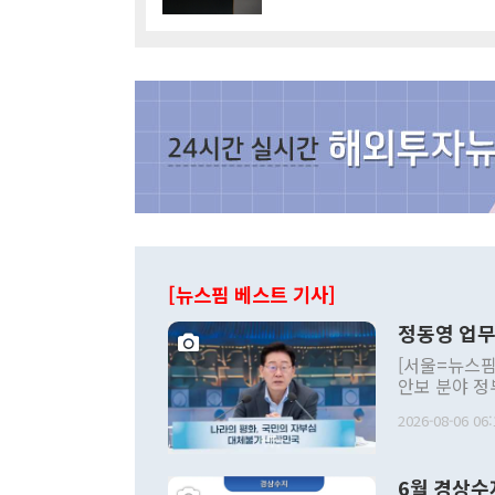
[뉴스핌 베스트 기사]
정동영 업무
[서울=뉴스핌
안보 분야 정
평화공존 발전
2026-08-06 06:
발언 중에는 
언한 것이 있
령은 공개적으
6월 경상수
주의적 희망에