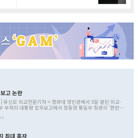
보고 논란
] 유신모 외교전문기자 = 청와대 영빈관에서 5일 열린 외교·
부 부처의 대통령 업무보고에서 정동영 통일부 장관의 '한반도
 구상'과 업무보고 발언이 논란을 빚고 있다. 이날 정 장관의
10
정부 내 조율을 거치지 않은 사안을 정책으로 추진하겠다고 공
는가 하면 사실 관계에 맞지 않은 설명도 있었다. 이재명 대통
로 신중을 기해 달라고 경고했고, 조현 외교부 장관은 '이상
지 최대 흑자
 근거한 비현실적 구상'이라는 비판을 내놨다. 그동안 정 장