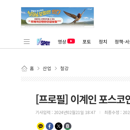
영상
포토
정치
정책·서
홈
산업
철강
[프로필] 이계인 포스코
기사입력 :
2024년02월21일 18:47
최종수정 :
20