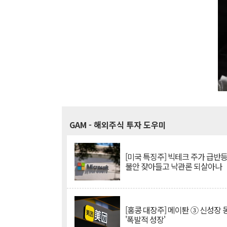
GAM
- 해외주식 투자 도우미
[미국 특징주] 빅테크 주가 급반등..
불안 잦아들고 낙관론 되살아나
[홍콩 대장주] 메이퇀 ③ 신성장
'폭발적 성장'