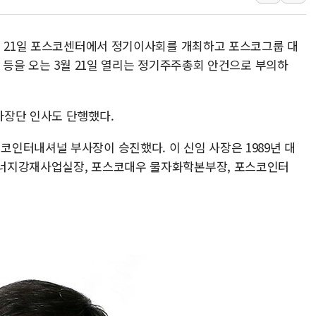
美, 이란전 출구전략 만지작
강릉·동해·삼척 시간당 최대 
는 21일 포스코센터에서 정기이사회를 개최하고 포스코그룹 대
폐기물 수거하다 참변…60대
 등을 오는 3월 21일 열리는 정기주주총회 안건으로 부의하
서울 중랑구 주택가서 흉기 난
李대통령 "결혼 때문에 손해 
사장단 인사도 단행했다.
여수 오동도 인근 해상서 모
추미애, '위안부' 피해자 기림
인터내셔널 부사장이 승진했다. 이 신임 사장은 1989년 대
너지강재사업실장, 포스코대우 물자화학본부장, 포스코인터
인천 선재도 갯벌서 해루질 중
인천서 말다툼 중 어머니 흉기
'화합' 꺼낸 김민석에 '뻔뻔