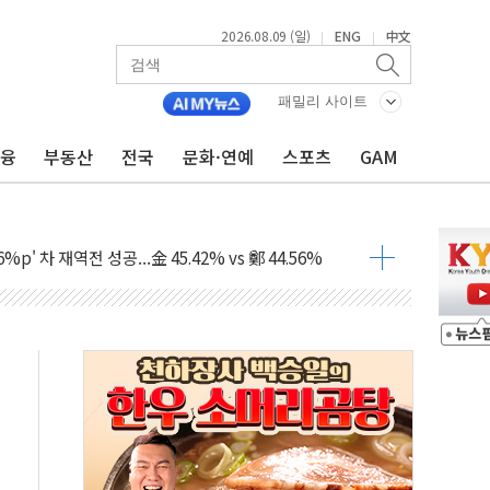
2026.08.09 (일)
ENG
中文
|
|
패밀리 사이트
금융
부동산
전국
문화·연예
스포츠
GAM
투입…고수온 양식장 복구·지원 '총력'
산사태 주의보'...경북도, 호우 피해·통제구간 없어
%p' 차 재역전 성공...金 45.42% vs 鄭 44.56%
·정청래·김민석 당대표 후보
 정청래에 승리...47.75% vs 42.08%
과 발표...김민석 47.75% 정청래 42.08%
표...김민석 45.09% 정청래 43.27% 송영길 11.63%
표...김민석 52.64% 정청래 39.89% 송영길 7.47%
0~8.14)