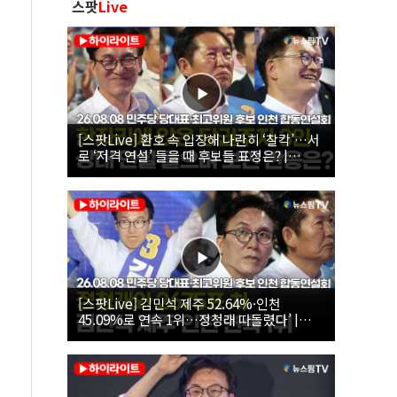
스팟
Live
[스팟Live] 환호 속 입장해 나란히 ‘찰칵’…서
로 ‘저격 연설’ 들을 때 후보들 표정은? |
26.08.08 더불어민주당 당대표·최고위원 후
보 인천 합동연설회
[스팟Live] 김민석 제주 52.64%·인천
45.09%로 연속 1위…정청래 따돌렸다’ |
26.08.08 더불어민주당 당대표·최고위원 후
보 인천 합동연설회