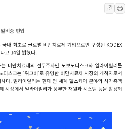
가
'호우 특보' 경북 울진
가
주말 무더위·열대야 
오세훈 "용산공원 주택
동일비중 편입
충북 주말 무더위 지속
10월 보완수사권 폐
은 국내 최초로 글로벌 비만치료제 기업으로만 구성된 KODEX
한상협, 업계 개인정보
한다고 14일 밝혔다.
s ETF는 비만치료제의 선두주자인 노보노디스크와 일라이릴리를
노보노디스크는 '위고비'로 유명한 비만치료제 시장의 개척자로서
 회사다. 일라이릴리는 현재 전 세계 헬스케어 분야의 시가총액
료제 시장에서 일라이릴리가 풍부한 재원과 시스템 등을 활용해