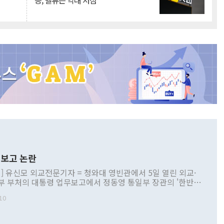
승, 밸류는 역대 저점
보고 논란
] 유신모 외교전문기자 = 청와대 영빈관에서 5일 열린 외교·
부 부처의 대통령 업무보고에서 정동영 통일부 장관의 '한반도
 구상'과 업무보고 발언이 논란을 빚고 있다. 이날 정 장관의
10
정부 내 조율을 거치지 않은 사안을 정책으로 추진하겠다고 공
는가 하면 사실 관계에 맞지 않은 설명도 있었다. 이재명 대통
로 신중을 기해 달라고 경고했고, 조현 외교부 장관은 '이상