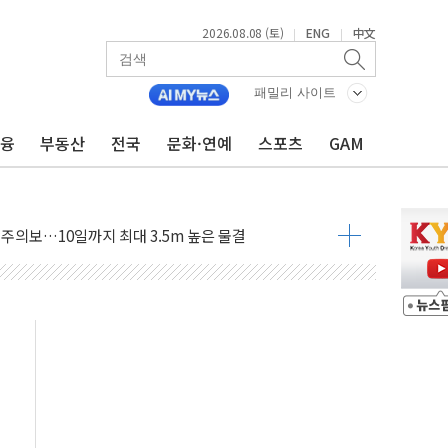
2026.08.08 (토)
ENG
中文
|
|
자 기림의 날 참석..."국제적 시민 연대로 목소리 내야"
루질 중 실종 60대 나흘만에 숨진 채 발견
패밀리 사이트
니 흉기 살해 10대 아들 체포
금융
부동산
전국
문화·연예
스포츠
GAM
 '뻔뻔' 받아친 정청래…제주 연설서 신경전 고조
재검토 지시…與 "적극 환영"·野 "졸속 국정"
주의보…10일까지 최대 3.5m 높은 물결
 사망 23명…정부, 비상대응기구 가동
, 수도 베이징도 부동산 규제 철폐
수위 상승으로 피서객 7명 고립…전원 구조
'별똥별 멍' 운영…페르세우스 유성우 관측
 시간당 50mm 이상 폭우…호우경보 발효
90대 숨져…온열질환 여부 조사
기능시험 오전 집중 편성…체감온도 38도 넘으면 중단
가누르기 방지법' 전면 재검토 지시