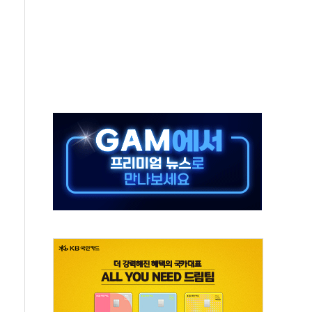
 시간당 20~30mm 강한 비...가뭄 해소될 듯
지속…내륙 곳곳 소나기
 검토, 민주당 스스로 원칙 뒤집는 것"
…청주·진천 35도, 곳곳 소나기
지·공소청 출범…피해자들 '범죄 사각지대' 우려
 보안 새판 짠다…'자율규제단체' 타진