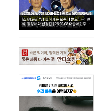
[스팟Live] “당 돌아가는 모습에 분노”…김민
석, 정청래와 신경전 | 26.08.08 더불어민주당
당대표·최고위원 후보 제주 합동연설회