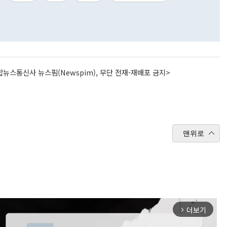
뉴스통신사 뉴스핌(Newspim), 무단 전재-재배포 금지>
맨위로
더보기
arrow_forward_ios