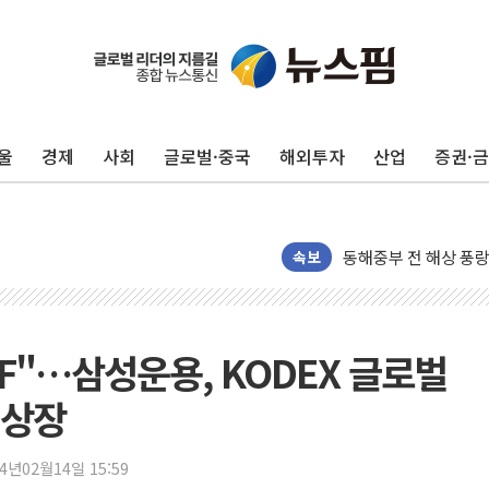
추미애, '위안부' 피해
인천 선재도 갯벌서 해
인천서 말다툼 중 어머
울
경제
사회
글로벌·중국
해외투자
산업
증권·
'화합' 꺼낸 김민석에
李대통령, ISA 개편 
동해중부 전 해상 풍랑
연일 폭염에 온열질환
속보
中 전방위 아파트 부양
인제 용대리 계곡서 
동해시, 11~14일 
F"…삼성운용, KODEX 글로벌
강원 중·남부 동해안
 상장
청양 밭에서 일하던 
폭염에 車 운전면허 
24년02월14일 15:59
李대통령, 'ISA·주