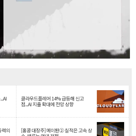
Mute
.AI
클라우드플레어 14% 급등해 신고
점...AI 지출 확대에 전망 상향
 동력의
[홍콩 대장주] 메이퇀② 실적은 고속 상