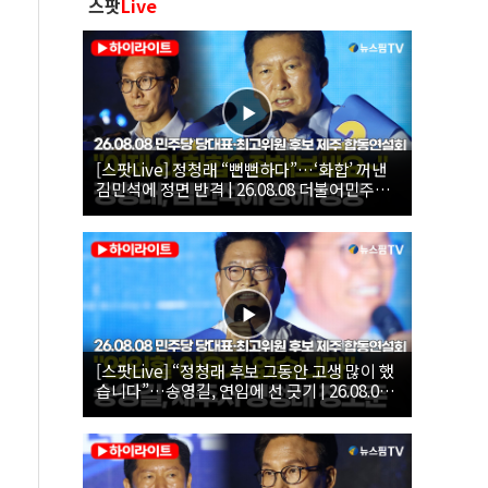
스팟
Live
[스팟Live] 정청래 “뻔뻔하다”…‘화합’ 꺼낸
김민석에 정면 반격 | 26.08.08 더불어민주당
당대표·최고위원 후보 제주 합동연설회
[스팟Live] “정청래 후보 그동안 고생 많이 했
습니다”…송영길, 연임에 선 긋기 | 26.08.08
더불어민주당 당대표·최고위원 후보 제주 합
동연설회