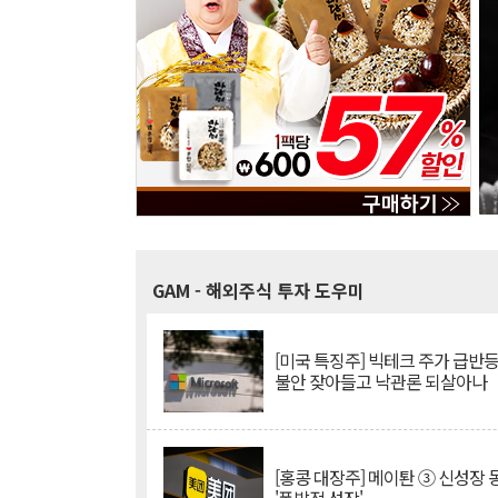
GAM
- 해외주식 투자 도우미
[미국 특징주] 빅테크 주가 급반등..
불안 잦아들고 낙관론 되살아나
[홍콩 대장주] 메이퇀 ③ 신성장