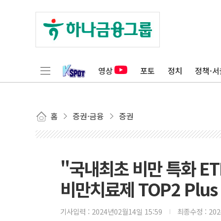
영상
포토
정치
정책·서
홈
증권·금융
증권
"국내최초 비만 특화 ET
비만치료제 TOP2 Plus
기사입력 :
2024년02월14일 15:59
최종수정 :
20