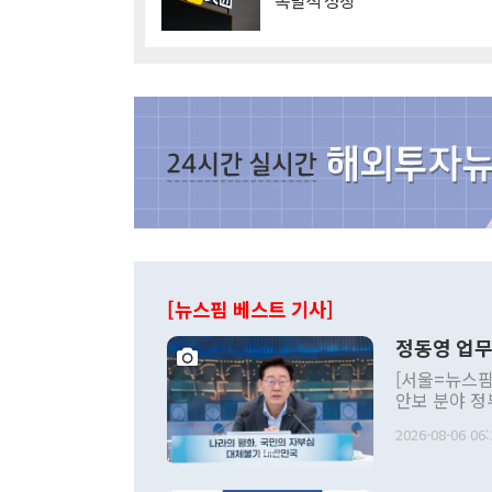
'폭발적 성장'
[뉴스핌 베스트 기사]
정동영 업무
[서울=뉴스핌
안보 분야 정
평화공존 발전
2026-08-06 06:
발언 중에는 
언한 것이 있
령은 공개적으