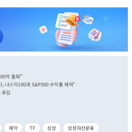
000억 돌파"
, 나스닥100과 S&P500 수익률 제쳐"
금 유입
제약
TF
삼성
삼성자산운용