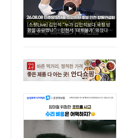
[스팟Live] 김민석 “누가 김민석보다 국정 방
향을 공유했나”…인천서 ‘대체불가’ 외쳤다 |
26.08.08 더불어민주당 당대표·최고위원 후
보 인천 합동연설회