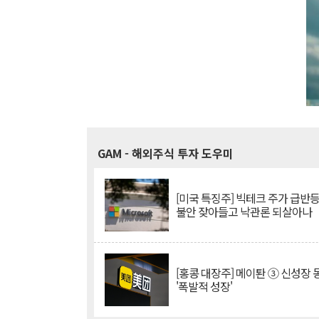
GAM
- 해외주식 투자 도우미
[미국 특징주] 빅테크 주가 급반등..
불안 잦아들고 낙관론 되살아나
[홍콩 대장주] 메이퇀 ③ 신성장
'폭발적 성장'