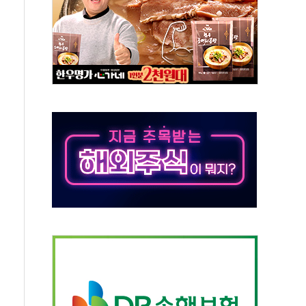
…공습 한계·탄약 부족 현실화
50㎜ 폭우…강원 동해안 강한 비 이어져
 환경미화원 수거차에 치여 사망
동…60대 남성 2명 숨져
보는 일 없게"…'결혼 페널티' 22개 과제 손본다
터보트 전복…1명 사망·1명 실종
의 날 참석..."국제적 시민 연대로 목소리 내야"
 실종 60대 나흘만에 숨진 채 발견
 살해 10대 아들 체포
' 받아친 정청래…제주 연설서 신경전 고조