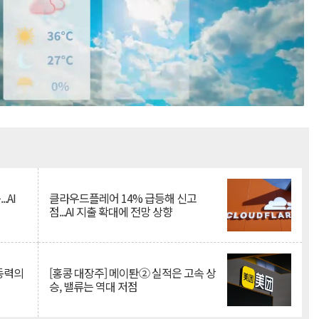
Mute
.AI
클라우드플레어 14% 급등해 신고
점...AI 지출 확대에 전망 상향
 동력의
[홍콩 대장주] 메이퇀② 실적은 고속 상
승, 밸류는 역대 저점