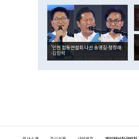
이 9월 러시
였던 올해 3
며 "정부 차
인의 해외투자
은 "그것은 
각각 증가했다
잘랐다. 정 
국인의 국내 
않았다는 점에
감소하며 전월
사합의 복원,
경신했다. 외
권이라는 지적
분기 말 만기
뒤 "여기 업
다. 내국인의
'인천 합동연설회 나선 송영길·정청래
부의 한 소식
다. eoyn2@
·김민석
를 거쳐 결정
련 부처 장관
하고 대통령의
한 문제"라고 지적했다. 이재명 대통령이
외교 국방 등
2026.08.05 ◆시대착오적 접근, 대북 인식 오류 더욱 문제인 것은 정 장관
의 이같은 주
실과 다른 인
격히 변화하고
못하고 있다는
되뇌는 것은 
법을 호도하고
이나 미국은 
금까지의 북핵
회사소개
주요상품
사업제휴
개인정보취급방침