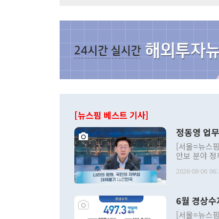
[뉴스핌 베스트 기사]
정동영 업무
[서울=뉴스핌
안보 분야 정
평화공존 발전
2026-08-06 06:
발언 중에는 
언한 것이 있
령은 공개적으
6월 경상수
주의적 희망에
관의 대북 정
[서울=뉴스핌