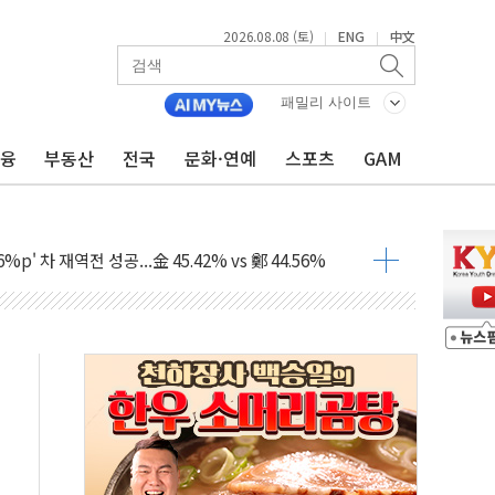
2026.08.08 (토)
ENG
中文
|
|
패밀리 사이트
금융
부동산
전국
문화·연예
스포츠
GAM
투입…고수온 양식장 복구·지원 '총력'
산사태 주의보'...경북도, 호우 피해·통제구간 없어
%p' 차 재역전 성공...金 45.42% vs 鄭 44.56%
·정청래·김민석 당대표 후보
 정청래에 승리...47.75% vs 42.08%
과 발표...김민석 47.75% 정청래 42.08%
표...김민석 45.09% 정청래 43.27% 송영길 11.63%
표...김민석 52.64% 정청래 39.89% 송영길 7.47%
0~8.14)