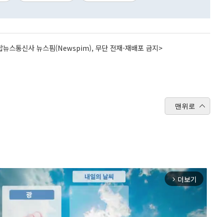
뉴스통신사 뉴스핌(Newspim), 무단 전재-재배포 금지>
맨위로
더보기
arrow_forward_ios