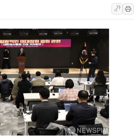
가
美, 이란전 출구전략 만지작
가
강릉·동해·삼척 시간당 최대 
폐기물 수거하다 참변…60대
서울 중랑구 주택가서 흉기 난
李대통령 "결혼 때문에 손해 
여수 오동도 인근 해상서 모
추미애, '위안부' 피해자 기림
인천 선재도 갯벌서 해루질 중
인천서 말다툼 중 어머니 흉기
'화합' 꺼낸 김민석에 '뻔뻔