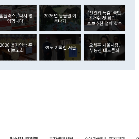
아 블라디보스토크에서 열리는 '동방경제포럼(EEF)'을 언급하
월(369억9000만달러)을 넘어선 것이다. 직접투자에서는 내국
원에서 (참석을) 검토하고 있다"고 발언한 데 대해서도 조 장관
가 80억1000만달러, 외국인의 국내투자가 46억3000만달러
'선관위 특검' 국민
외교부의 몫"이라며 "아직 거기까지 진도가 나가지 않았다"고
홈플러스, '다시 영
2026년 동물원 여
. 증권투자에서는 외국인의 국내 주식 매도세가 이어졌다. 외
추천위 첫 회의…
업합니다'
름나기
장관이 이날 소개한 대북 구상과 설명은 정부 내 조율을 거치지
주식 투자는 차익실현 매도 등의 영향으로 316억1000만달러
후보추천 절차 착수
서 문제가 있다. 특히 주적 표현 대체와 국호 사용, 9·19 군
(-310억5000만달러)에 이어 역대 최대 순매도 기록을 다시
 4자회담 추진 등은 통일부 장관이 결정할 사안이 아니어서 월
국인의 국내 채권투자는 세계국채지수(WGBI) 자금 유입에도
이 나오고 있다. 이 대통령은 정 장관의 업무보고를 듣고 난
도래 영향으로 증가 폭이 줄어든 52억9000만달러를 기록했
무보고에 발표했다고 승인난 건 아니다"라고 재차 확인했다. 정
2026 을지연습 준
오세훈 서울시장,
 해외 증권투자는 주식을 중심으로 35억6000만달러 증가했
39도 기록한 서울
비보고회
부동산 대토론회
통은 "정 장관의 발언 내용은 대부분 국가안전보장회의(NSC)
newspim.com
된 사안이 아닌 정 장관의 개인적 생각에 가깝다"며 "안보 관
이 정부의 공식 정책이 아닌 사안을 추진하겠다고 업무보고를
 면전에서 '국군통수권자가 나서야 한다'고 주장한 것은 심각
 5일 청와대 영빈관에서 열린 통일
 외교 안보 부처 업무보고에서 발언하고 있다. [사진=청와대]
장이 현 시점에서 이미 참고가 될 수 없는 과거의 경험 또는 사
식에 기반하고 있다는 것이다. 정 장관이 주장하는 구상은 급
 있는 북한의 전략과 한반도 및 국제 정세를 전혀 반영하지
 비판이 제기되고 있다. 정 장관이 "흘러간 선(先)비핵화만
현실을 바꾸지 못한다"고 언급한 것은 지금까지의 대북 접근
 있다. 북핵 위기 발발 이후 지금까지 모든 핵 협상에서 한국
북한에 선비핵화를 공식적으로 요구한 적이 없기 때문이다. 지
 협상은 북한의 비핵화 조치에 한·미가 상응하는 대가를 제
청소년보호정책
독자권익센터
수용자권익보호위원회