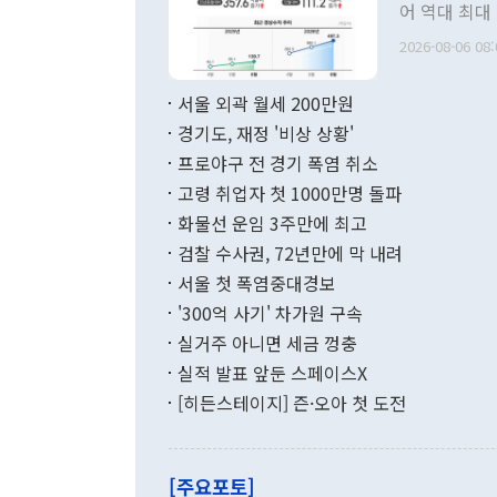
관 부처 장관
어 역대 최대
관의 무리한 
출 호조로 월
다. [정동영 통일부 장관이 지난달 23일 오후 서울 종로구 정부서울청사에
2026-08-06 08:
료=한국은행] 한국은행이 6일 발표한 '2026년 6월 국제수지(잠정)'에
서 취임 1주년 
면 지난 6월
부 장관 권한
1000만달러
서울 외곽 월세 200만원
발전 구상'을
이에 따라 올
적 갈등 해결
경기도, 재정 '비상 상황'
했다. 경상수
결과 혐오의 
9000만달러
프로야구 전 경기 폭염 취소
년간의 CVI
지 기준 상품
고령 취업자 첫 1000만명 돌파
무너졌다고도 
며 월간 기준
현실을 바꾸는
달러로 38.
화물선 운임 3주만에 최고
를 평화 체제
196.9% 급
검찰 수사권, 72년만에 막 내려
함께 4자 대
수출은 160
지만 이 대통
서울 첫 폭염중대경보
(18.6%) 
화공존 정책이
했다. 통관 기
'300억 사기' 차가원 구속
다"고 지적했
(16.4%)
투리가 잡혀 
실거주 아니면 세금 껑충
월(-10억9
쁜 상황이 초
증가와 유류할
실적 발표 앞둔 스페이스X
9·19 군사
기록했지만 
[히든스테이지] 즌·오아 첫 도전
"우리의 선의
로 전환됐다.
으로 약간의 의문
를 기록해 전
관은 업무보고
는 배당수입
주의에 근거한
줄면서 25억
[주요포토]
라며 "여러분
억1000만달