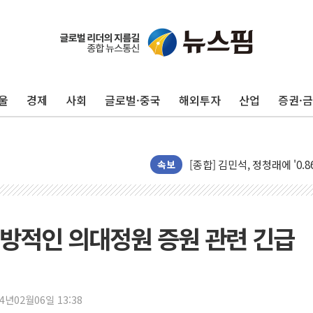
울
경제
사회
글로벌·중국
해외투자
산업
증권·
포항시 재난예산 40억 긴급 
울진·영덕 '호우특보'-포항 '
[종합] 김민석, 정청래에 '0.86
속보
인천 합동연설회 나선 송영길
김민석, 2주차 제주·인천 경선서
인사하는 김민석 당대표 후보
방적인 의대정원 증원 관련 긴급
[속보] 민주, 제주·인천 경선 결
[속보] 민주, 인천 경선 결과 발
[속보] 민주, 제주 경선 결과 발
24년02월06일 13:38
이번주 국내 주요 금융일정(8.1