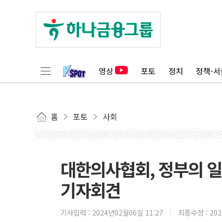
영상
포토
정치
정책·서
홈
포토
사회
대한의사협회, 정부의 일
기자회견
기사입력 :
2024년02월06일 11:27
최종수정 :
20