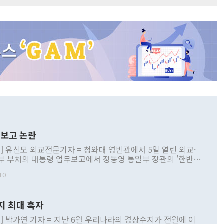
보고 논란
] 유신모 외교전문기자 = 청와대 영빈관에서 5일 열린 외교·
부 부처의 대통령 업무보고에서 정동영 통일부 장관의 '한반도
 구상'과 업무보고 발언이 논란을 빚고 있다. 이날 정 장관의
10
정부 내 조율을 거치지 않은 사안을 정책으로 추진하겠다고 공
는가 하면 사실 관계에 맞지 않은 설명도 있었다. 이재명 대통
로 신중을 기해 달라고 경고했고, 조현 외교부 장관은 '이상
지 최대 흑자
 근거한 비현실적 구상'이라는 비판을 내놨다. 그동안 정 장
책 관련 발언이 물의를 빚은 적은 여러 번 있지만 대통령과 유
] 박가연 기자 = 지난 6월 우리나라의 경상수지가 전월에 이