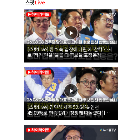
스팟
Live
[스팟Live] 환호 속 입장해 나란히 ‘찰칵’…서
로 ‘저격 연설’ 들을 때 후보들 표정은? |
26.08.08 더불어민주당 당대표·최고위원 후
보 인천 합동연설회
[스팟Live] 김민석 제주 52.64%·인천
45.09%로 연속 1위…정청래 따돌렸다’ |
26.08.08 더불어민주당 당대표·최고위원 후
보 인천 합동연설회