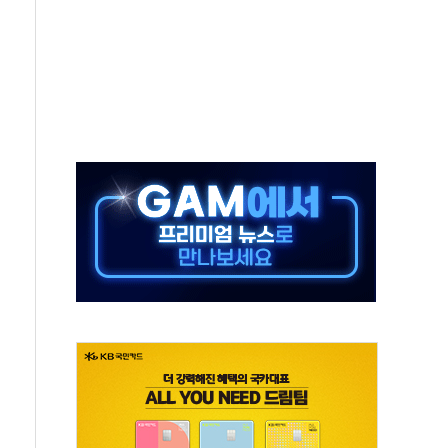
 지급 확정되나…재상고 앞두고 막판 셈법
'행복상자' 전달
극기 거꾸로' 논란…이틀만에 철거
 예술·체육요원 최대 33% 감축
 역대 최대폭 감소한 9.4%↓…유통업계 양극화 심화
 특사'로 콜롬비아 대통령 취임식 참석
시간당 30mm 강한 비...호우 피해 없어