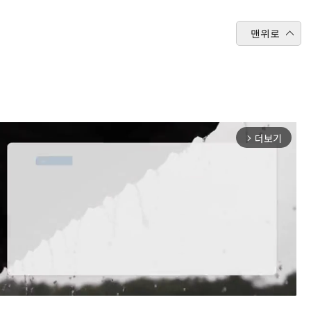
맨위로
더보기
arrow_forward_ios