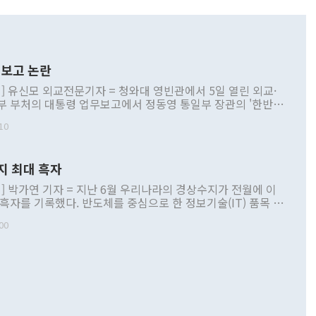
보고 논란
] 유신모 외교전문기자 = 청와대 영빈관에서 5일 열린 외교·
부 부처의 대통령 업무보고에서 정동영 통일부 장관의 '한반도
 구상'과 업무보고 발언이 논란을 빚고 있다. 이날 정 장관의
10
정부 내 조율을 거치지 않은 사안을 정책으로 추진하겠다고 공
는가 하면 사실 관계에 맞지 않은 설명도 있었다. 이재명 대통
로 신중을 기해 달라고 경고했고, 조현 외교부 장관은 '이상
지 최대 흑자
 근거한 비현실적 구상'이라는 비판을 내놨다. 그동안 정 장
책 관련 발언이 물의를 빚은 적은 여러 번 있지만 대통령과 유
] 박가연 기자 = 지난 6월 우리나라의 경상수지가 전월에 이
이 공개적으로 부정적 입장을 표명한 것은 이례적이다. 정 장
 흑자를 기록했다. 반도체를 중심으로 한 정보기술(IT) 품목 수
대북 접근법과 월권을 제어해야 한다는 목소리도 높아지고 있
간 상품수출이 처음으로 1000억달러를 넘어선 영향이다. [자
00
 따르
기자간담회를 하고 있다. [사진=통일부] 2026.07.23 ◆통일
 경상수지는 497억3000만달러 흑자로 집계됐다. 전월(386억
 넘어선 주장 정 장관은 이날 업무보고에서 '한반도 평화공존
)에 이어 두 달 연속 월간 기준 역대 최대 기록을 갈아치웠다.
 설명하면서 이재명 정부 2년차 핵심 과제로 상호 존중·평화
해 상반기 누적 경상수지 흑자는 1910억1000만달러를 기록
·핵 없는 한반도 등 3대 기본 방향을 제시했다. 정 장관은 "대
지 흑자를 견인한 것은 상품수지다. 6월 상품수지는 478억
언어는 멈춰야 한다"면서 주적 용어 대체를 주장했다. 지난 25
 흑자를 기록하며 전월에 이어 역대 최대를 다시 썼다. 국제수
D(완전하고 검증가능하며 되돌릴 수 없는 비핵화) 구도는 이미
수출은 1123억7000만달러로 전년 동월 대비 84.5% 증가하