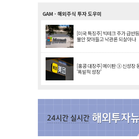
GAM
- 해외주식 투자 도우미
[미국 특징주] 빅테크 주가 급반등..
불안 잦아들고 낙관론 되살아나
[홍콩 대장주] 메이퇀 ③ 신성장
'폭발적 성장'