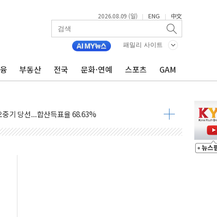
2026.08.09 (일)
ENG
中文
|
|
.'두천~하당'·'올미골교' 차량 통행 선제 제한
고 발생…작업자 1명 숨져
패밀리 사이트
철강 AI융합실증센터' 들어선다
금융
부동산
전국
문화·연예
스포츠
GAM
대 숨진 채 발견...경찰, 조사 중
.48%p 차 선두 유지...金 46.01% vs 鄭 44.53%
기 당선...합산득표율 68.63%
해 10대 구속…범행 후 반려견도 죽여
 정청래에 승리…金 48.54% vs 鄭 44.40%
경선 결과...김민석 48.54% 정청래 44.40%
발표...김민석 47.37% 정청래 45.71% 송영길 6.92%
발표...정청래 47.82% 김민석 46.35% 송영길 5.83%
발표...김민석 50.30% 정청래 41.94% 송영길 7.76%
객 400명 맞이…"마음 잇는 시간 되길"