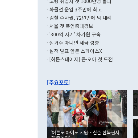
고령 취업자 첫 1000만명 돌파
무너졌다고도 
며 월간 기준
현실을 바꾸는
달러로 38.
화물선 운임 3주만에 최고
를 평화 체제
196.9% 급
검찰 수사권, 72년만에 막 내려
함께 4자 대
수출은 160
지만 이 대통
서울 첫 폭염중대경보
(18.6%) 
화공존 정책이
했다. 통관 기
'300억 사기' 차가원 구속
다"고 지적했
(16.4%)
투리가 잡혀 
실거주 아니면 세금 껑충
월(-10억9
쁜 상황이 초
증가와 유류할
실적 발표 앞둔 스페이스X
9·19 군사
기록했지만 
[히든스테이지] 즌·오아 첫 도전
"우리의 선의
로 전환됐다.
으로 약간의 의문
를 기록해 전
관은 업무보고
는 배당수입
주의에 근거한
줄면서 25억
[주요포토]
라며 "여러분
억1000만달
이 9월 러시
였던 올해 3
며 "정부 차
인의 해외투자
은 "그것은 
각각 증가했다
잘랐다. 정 
국인의 국내 
않았다는 점에
감소하며 전월
사합의 복원,
경신했다. 외
권이라는 지적
분기 말 만기
뒤 "여기 업
다. 내국인의
'어른도 아이도 시원…신촌 한복판서
부의 한 소식
다. eoyn2@
'물총놀이'