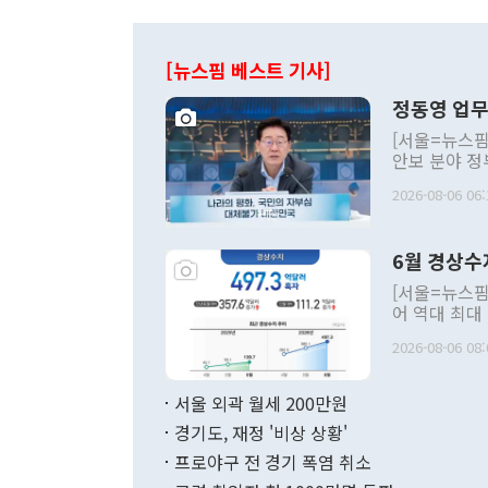
[뉴스핌 베스트 기사]
정동영 업무
[서울=뉴스핌
안보 분야 정
평화공존 발전
2026-08-06 06:
발언 중에는 
언한 것이 있
령은 공개적으
6월 경상수
주의적 희망에
관의 대북 정
[서울=뉴스핌
관 부처 장관
어 역대 최대
관의 무리한 
출 호조로 월
다. [정동영 통일부 장관이 지난달 23일 오후 서울 종로구 정부서울청사에
2026-08-06 08:
료=한국은행] 한국은행이 6일 발표한 '2026년 6월 국제수지(잠정)'에
서 취임 1주년 
면 지난 6월
부 장관 권한
1000만달러
서울 외곽 월세 200만원
발전 구상'을
이에 따라 올
적 갈등 해결
경기도, 재정 '비상 상황'
했다. 경상수
결과 혐오의 
9000만달러
프로야구 전 경기 폭염 취소
년간의 CVI
지 기준 상품