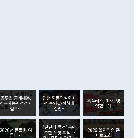
했다. 또 "현 시점에서 흘러간 선(先)비핵화만 되뇌는 것은
 처음으로 1000억달러를 넘어섰다. 상품수입은 644억8000만
 데 힘이 되지 않는다"고 주장했다. 정 장관은 또 "정전 체제
6% 늘었다. 통관 기준으로는 반도체 수출이 전년 동월 대비
로 바꾸는 논의에 착수하겠다"면서 "북·미 정상회담 견인과
증했고 컴퓨터·주변기기(SSD)는 282.7% 증가했다. IT 품목
화의 동력을 확보하기 위해 최선을 다할 것"이라고 말했다. 하
.4% 늘었으며 비IT 품목도 ▲석유제품(47.5%) ▲화공품
령은 정 장관의 구상에 대부분 제동을 걸었다. 이 대통령은 "평
▲철강제품(17.9%) ▲승용차(6.1%) 등을 중심으로 18.6% 증가
 정치적으로 악용되는 측면이 있다"며 "많이 조심하셔야 한
준 수입은 ▲원자재(30.5%) ▲자본재(35.3%) ▲소비재
다. 북한을 다른 이름으로 불러야 한다는 주장에는 "표현에 꼬
가 모두 늘었다. 서비스수지는 12억9000만달러 적자를 기록해 전
정쟁으로 휘몰아 들어가면 원래 하고자 했던 데에서 오히려 나
000만달러)보다 적자 폭이 확대됐다. 여행수지는 외국인 입국자
래될 수 있다"고 경고했다. 이 대통령은 남북 신뢰 구축을 위해
증료 인상 등에 따른 출국자 감소로 4억4000만달러 흑자를
합의를 선제적으로 복원해야 한다는 정 장관의 주장에 대해서도
지식재산권사용료수지는 전월 흑자에서 4억4000만달러 적자
대로 하는 게 과연 한반도의 평화와 안정에 플러스냐, 결론적
 본원소득수지는 배당소득을 중심으로 32억7000만달러 흑자
이 들 때도 있다"며 부정적으로 반응했다. 조현 외교부 장
월(21억7000만달러)보다 흑자 폭이 확대됐다. 배당소득수지
 사후 브리핑에서 정 장관이 언급한 '4자 회담'에 대해 "이상
이 늘어난 데다 전월 분기배당에 따른 기저효과로 배당지급이
 어떤 희망이라 하더라도 그건 아직 조율되지 않은 방법"이
6000만달러 흑자를 나타냈다. 금융계정 순자산은 6월 중 467
들께서 디스카운트해 주시면 좋겠다"고 선을 그었다. 정 장관
러 증가해 월간 기준 역대 최대 증가 폭을 기록했다. 종전 최대
아 블라디보스토크에서 열리는 '동방경제포럼(EEF)'을 언급하
월(369억9000만달러)을 넘어선 것이다. 직접투자에서는 내국
원에서 (참석을) 검토하고 있다"고 발언한 데 대해서도 조 장관
가 80억1000만달러, 외국인의 국내투자가 46억3000만달러
공무원 공개채용,
인천 합동연설회 나
외교부의 몫"이라며 "아직 거기까지 진도가 나가지 않았다"고
홈플러스, '다시 영
. 증권투자에서는 외국인의 국내 주식 매도세가 이어졌다. 외
한국사능력검정시
선 송영길·정청래·
업합니다'
장관이 이날 소개한 대북 구상과 설명은 정부 내 조율을 거치지
주식 투자는 차익실현 매도 등의 영향으로 316억1000만달러
험으로
김민석
서 문제가 있다. 특히 주적 표현 대체와 국호 사용, 9·19 군
(-310억5000만달러)에 이어 역대 최대 순매도 기록을 다시
 4자회담 추진 등은 통일부 장관이 결정할 사안이 아니어서 월
국인의 국내 채권투자는 세계국채지수(WGBI) 자금 유입에도
이 나오고 있다. 이 대통령은 정 장관의 업무보고를 듣고 난
도래 영향으로 증가 폭이 줄어든 52억9000만달러를 기록했
'선관위 특검' 국민
무보고에 발표했다고 승인난 건 아니다"라고 재차 확인했다. 정
2026년 동물원 여
2026 을지연습 준
 해외 증권투자는 주식을 중심으로 35억6000만달러 증가했
추천위 첫 회의…
름나기
비보고회
통은 "정 장관의 발언 내용은 대부분 국가안전보장회의(NSC)
newspim.com
후보추천 절차 착수