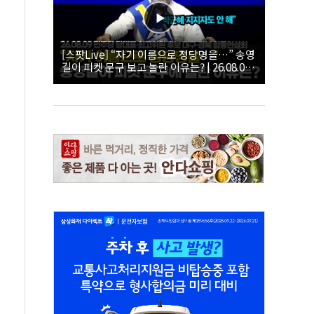
[스팟Live] “자기 이름으로 정당명을…” 송영
길이 피켓 문구 보고 놀란 이유는? | 26.08.09
더불어민주당 당대표·최고위원 후보 대구·경
북 합동연설회