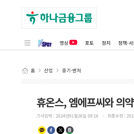
영상
포토
정치
정책·서
홈
산업
중기·벤처
휴온스, 엠에프씨와 의약
기사입력 :
2024년01월26일 09:16
최종수정 :
20