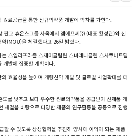
최태원, 노소영에 9440억
하나금융, 명동 소상공인에 
략적 원료공급을 통한 신규의약품 개발에 박차를 가한다.
인천시 광복절 현수막 '태
병무청, 보충역 전면 손질…
성남 판교 휴온스그룹 사옥에서 엠에프씨㈜ (대표 황성관)와 신
홈플러스發 대형마트 판매,
(MOU)을 체결했다고 26일 밝혔다.
윤준병·이해민 의원, '정부
산하는 △일라프라졸 △제미글립틴 △바레니클린 △사쿠비트릴
'호우·산사태 주의보' 울진 
 개발에 집중할 계획이다.
의 효율성을 높이며 개량신약 개발 및 글로벌 사업확대를 더
존도를 낮추고 보다 우수한 원료의약품을 공급받아 신제품 개
이번 체결을 바탕으로 다양한 제품의 연구활동을 공동으로 진행
급할 수 있도록 상생협력을 추진해 양사에 이익이 되는 제품