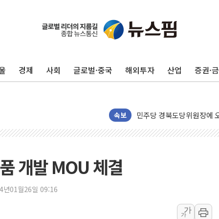
125mm 폭우 쏟아진 울진..
평택 진위면 공장서 질식사
포항 블루밸리 국가산단에 '
울
경제
사회
글로벌·중국
해외투자
산업
증권·
상주 낙동강 선착장 하류서 50
[종합] 김민석, 정청래에 누적 1
민주당 경북도당위원장에 오중
속보
인천서 말다툼 중 어머니 살
김민석, 강원·대구·경북 경선서
[속보] 민주, 강원·대구·경북 
품 개발 MOU 체결
[속보] 민주, 경북 경선 결과 
[속보] 민주, 대구 경선 결과 
24년01월26일 09:16
[속보] 민주, 강원 경선 결과 
정재헌 CEO, SKT 장기고
가
가