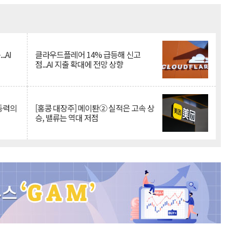
Mute
.AI
클라우드플레어 14% 급등해 신고
점...AI 지출 확대에 전망 상향
 동력의
[홍콩 대장주] 메이퇀② 실적은 고속 상
승, 밸류는 역대 저점