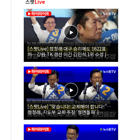
스팟
Live
[스팟Live] 정청래 대구 승리에도 1622표
차…강원·TK 경선 이긴 김민석 1위 수성 |
26.08.09 더불어민주당 당대표·최고위원 후
보 대구·경북 합동연설회
[스팟Live] “맞습니다! 교체해야 합니다!”…
정청래, 지도부 교체 주장 ‘정면돌파’ |
26.08.09 더불어민주당 당대표·최고위원 후
보 대구·경북 합동연설회