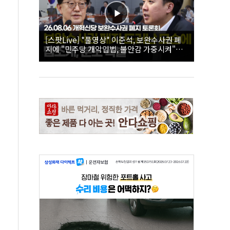
[스팟Live] *풀영상* 이준석, 보완수사권 폐
지에 "민주당 개악입법, 불안감 가중시켜"｜
26.08.06 개혁신당 보완수사권 폐지 토론회