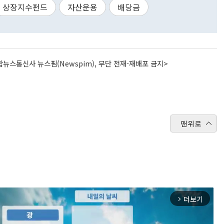
상장지수펀드
자산운용
배당금
뉴스통신사 뉴스핌(Newspim), 무단 전재-재배포 금지>
맨위로
더보기
arrow_forward_ios