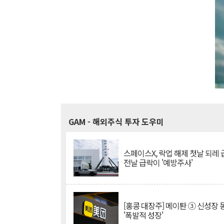
GAM
- 해외주식 투자 도우미
스페이스X, 락업 해제 첫날 되레 급
전날 급락이 '예방주사'
[홍콩 대장주] 메이퇀 ③ 신성장
'폭발적 성장'