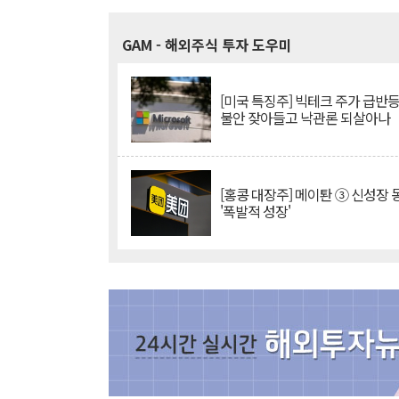
GAM
- 해외주식 투자 도우미
[미국 특징주] 빅테크 주가 급반등..
불안 잦아들고 낙관론 되살아나
[홍콩 대장주] 메이퇀 ③ 신성장
'폭발적 성장'