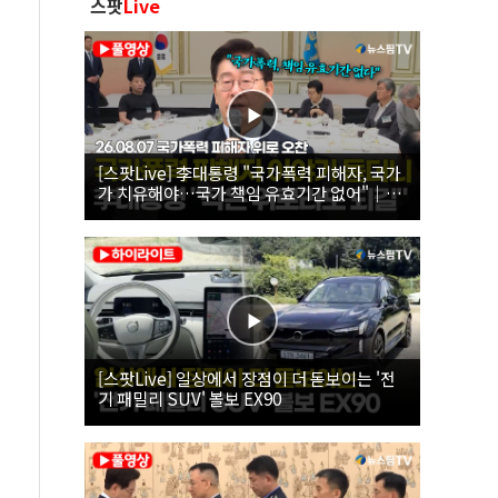
스팟
Live
[스팟Live] 李대통령 "국가폭력 피해자, 국가
가 치유해야…국가 책임 유효기간 없어"｜
26.08.07 국가폭력 피해자 위로 오찬
[스팟Live] 일상에서 장점이 더 돋보이는 '전
기 패밀리 SUV' 볼보 EX90