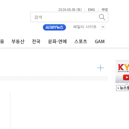
2026.08.08 (토)
ENG
中文
|
|
최고치
 요구
패밀리 사이트
낮아지며 상승… STOXX 600 지수는 나흘 연속 최고치
금융
부동산
전국
문화·연예
스포츠
GAM
세
엘·이란 위협에 맞설 자체 억지력 강화
동
톱'… 美 해상봉쇄 영향
각
체주 '활짝'
스닥 선물 1%대 상승
상 기대 후퇴
·태양광주↑ VS 트레이드데스크·웬디스↓