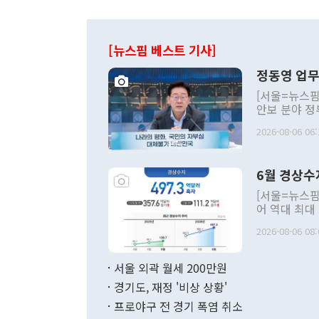
[뉴스핌 베스트 기사]
정동영 업무
[서울=뉴스핌
안보 분야 정
평화공존 발전
2026-08-06 06:
발언 중에는 
언한 것이 있
령은 공개적으
6월 경상수
주의적 희망에
관의 대북 정
[서울=뉴스핌
관 부처 장관
어 역대 최대
관의 무리한 
출 호조로 월
다. [정동영 통일부 장관이 지난달 23일 오후 서울 종로구 정부서울청사에
2026-08-06 08:
료=한국은행] 한국은행이 6일 발표한 '2026년 6월 국제수지(잠정)'에
서 취임 1주년 
면 지난 6월
부 장관 권한
1000만달러
서울 외곽 월세 200만원
발전 구상'을
이에 따라 올
적 갈등 해결
경기도, 재정 '비상 상황'
했다. 경상수
결과 혐오의 
9000만달러
프로야구 전 경기 폭염 취소
년간의 CVI
지 기준 상품