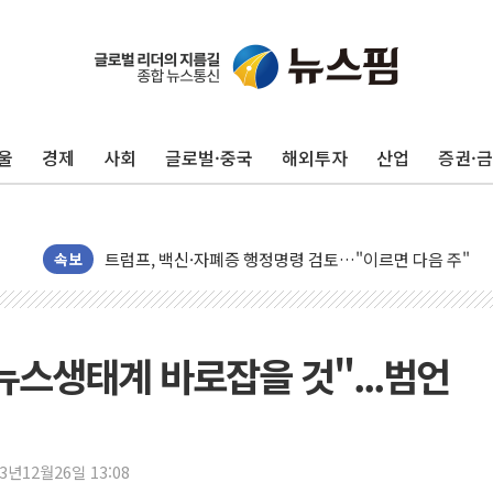
뉴욕증시, 고용 쇼크에 금리 인상 우려 후퇴…S&P500 
트럼프, 쿡 연준 이사 해임 재추진…"26일까지 의혹 소명"
유럽증시, 美 고용 예상 밖 부진에 연준 금리 인상 가능성 
울
경제
사회
글로벌·중국
해외투자
산업
증권·
미 연준 매파 기세 꺾이나…고용 감소에 9월 동결 전망 우
[종합] 이슬람 수니파 3국, '공동방위협정' 체결… 이스라
트럼프, 백신·자폐증 행정명령 검토…"이르면 다음 주"
美 항소법원, 백악관 무도회장 공사 중단 명령…트럼프 제
속보
이란 핵심 원유 수출항 '하르그섬', 최근 1주일 이상 '올스
美 고용 쇼크에 엔화 장중 급등…시장은 "또 개입했나" 촉
[AI MY 뉴스] 뉴욕 반도체주 프리뷰...美 고용 쇼크에 반도
뉴스생태계 바로잡을 것"...범언
뉴욕증시 프리뷰, 美 고용 쇼크에 금리 인상 우려 후퇴…나
[종합] 美 7월 고용 2만3000명 감소 '쇼크'…9월 금리 인
[사진] 이슬람 수니파 3개국, 공동방위협정 체결
23년12월26일 13:08
뉴욕증시 개장 전 특징주...아틀라시안·클라우드플레어