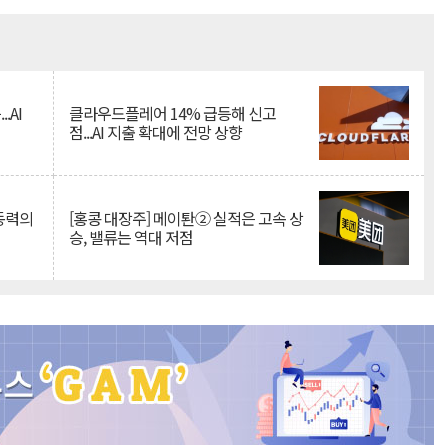
Mute
.AI
클라우드플레어 14% 급등해 신고
점...AI 지출 확대에 전망 상향
 동력의
[홍콩 대장주] 메이퇀② 실적은 고속 상
승, 밸류는 역대 저점