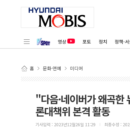
영상
포토
정치
정책·서
홈
문화·연예
미디어
"다음·네이버가 왜곡한 
론대책위 본격 활동
기사입력 :
2023년12월26일 11:29
최종수정 :
20