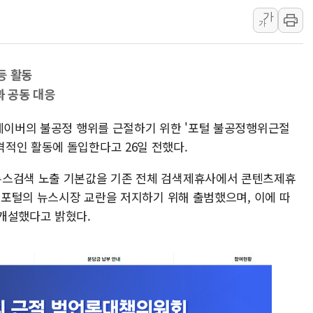
가
보훈부, 미 DPAA와 MOU… "6·25 미군 실종자 7359명
가
트럼프 "금리 내려야"…파월 때와 달리 워시엔 톤 낮춰
특정 정치인 측근 포항시 정책특보 내정설...포항시 '시끌'
등 활동
李 "해남 태양광, 대한민국 다음 100년 밑거름…수도권 집
과 공동 대응
李 대통령, '6시간 마라톤 부동산 2차 회의' 주재… "전폭
트럼프, 中 겨냥 폴리실리콘 관세 15% 부과…美 태양광주
 네이버의 불공정 행위를 근절하기 위한 '포털 불공정행위근절
적인 활동에 돌입한다고 26일 전했다.
뉴스검색 노출 기본값을 기존 전체 검색제휴사에서 콘텐츠제휴
로 포털의 뉴스시장 교란을 저지하기 위해 출범했으며, 이에 따
개설했다고 밝혔다.