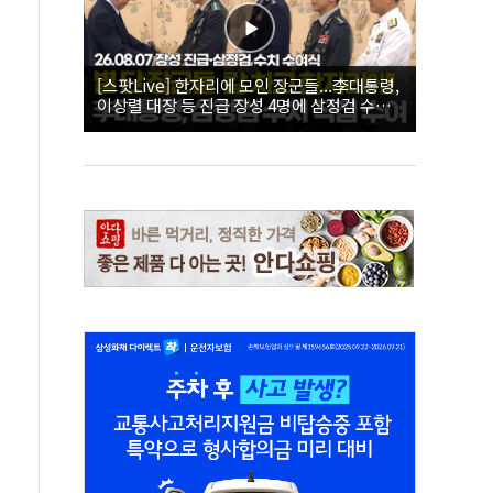
[스팟Live] 한자리에 모인 장군들...李대통령,
이상렬 대장 등 진급 장성 4명에 삼정검 수치
직접 수여｜26.08.07 장성 진급·삼정검 수치
수여식