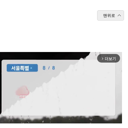
맨위로
더보기
arrow_forward_ios