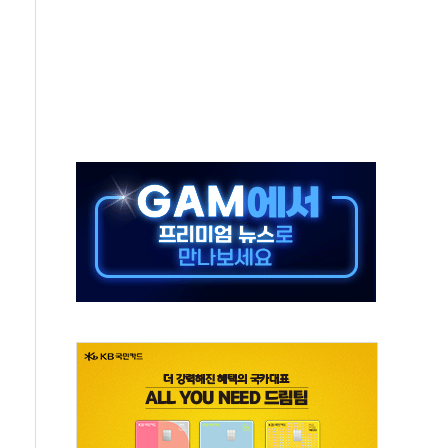
 끝까지 찾겠다"
중 완화 전환점"
적 공급 확대·속도전 총력"
 급등