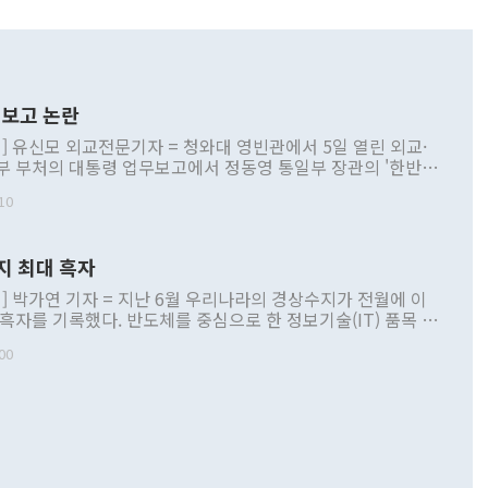
보고 논란
] 유신모 외교전문기자 = 청와대 영빈관에서 5일 열린 외교·
부 부처의 대통령 업무보고에서 정동영 통일부 장관의 '한반도
 구상'과 업무보고 발언이 논란을 빚고 있다. 이날 정 장관의
10
정부 내 조율을 거치지 않은 사안을 정책으로 추진하겠다고 공
는가 하면 사실 관계에 맞지 않은 설명도 있었다. 이재명 대통
로 신중을 기해 달라고 경고했고, 조현 외교부 장관은 '이상
지 최대 흑자
 근거한 비현실적 구상'이라는 비판을 내놨다. 그동안 정 장
책 관련 발언이 물의를 빚은 적은 여러 번 있지만 대통령과 유
] 박가연 기자 = 지난 6월 우리나라의 경상수지가 전월에 이
이 공개적으로 부정적 입장을 표명한 것은 이례적이다. 정 장
 흑자를 기록했다. 반도체를 중심으로 한 정보기술(IT) 품목 수
대북 접근법과 월권을 제어해야 한다는 목소리도 높아지고 있
간 상품수출이 처음으로 1000억달러를 넘어선 영향이다. [자
00
 따르
기자간담회를 하고 있다. [사진=통일부] 2026.07.23 ◆통일
 경상수지는 497억3000만달러 흑자로 집계됐다. 전월(386억
 넘어선 주장 정 장관은 이날 업무보고에서 '한반도 평화공존
)에 이어 두 달 연속 월간 기준 역대 최대 기록을 갈아치웠다.
 설명하면서 이재명 정부 2년차 핵심 과제로 상호 존중·평화
해 상반기 누적 경상수지 흑자는 1910억1000만달러를 기록
·핵 없는 한반도 등 3대 기본 방향을 제시했다. 정 장관은 "대
지 흑자를 견인한 것은 상품수지다. 6월 상품수지는 478억
언어는 멈춰야 한다"면서 주적 용어 대체를 주장했다. 지난 25
 흑자를 기록하며 전월에 이어 역대 최대를 다시 썼다. 국제수
D(완전하고 검증가능하며 되돌릴 수 없는 비핵화) 구도는 이미
수출은 1123억7000만달러로 전년 동월 대비 84.5% 증가하