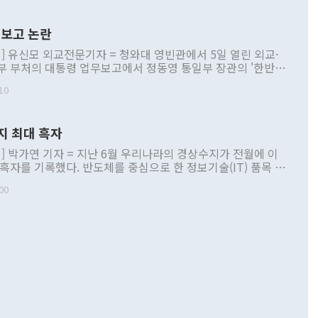
보고 논란
] 유신모 외교전문기자 = 청와대 영빈관에서 5일 열린 외교·
부 부처의 대통령 업무보고에서 정동영 통일부 장관의 '한반도
 구상'과 업무보고 발언이 논란을 빚고 있다. 이날 정 장관의
10
정부 내 조율을 거치지 않은 사안을 정책으로 추진하겠다고 공
는가 하면 사실 관계에 맞지 않은 설명도 있었다. 이재명 대통
로 신중을 기해 달라고 경고했고, 조현 외교부 장관은 '이상
지 최대 흑자
 근거한 비현실적 구상'이라는 비판을 내놨다. 그동안 정 장
책 관련 발언이 물의를 빚은 적은 여러 번 있지만 대통령과 유
] 박가연 기자 = 지난 6월 우리나라의 경상수지가 전월에 이
이 공개적으로 부정적 입장을 표명한 것은 이례적이다. 정 장
 흑자를 기록했다. 반도체를 중심으로 한 정보기술(IT) 품목 수
대북 접근법과 월권을 제어해야 한다는 목소리도 높아지고 있
간 상품수출이 처음으로 1000억달러를 넘어선 영향이다. [자
00
 따르
기자간담회를 하고 있다. [사진=통일부] 2026.07.23 ◆통일
 경상수지는 497억3000만달러 흑자로 집계됐다. 전월(386억
 넘어선 주장 정 장관은 이날 업무보고에서 '한반도 평화공존
)에 이어 두 달 연속 월간 기준 역대 최대 기록을 갈아치웠다.
 설명하면서 이재명 정부 2년차 핵심 과제로 상호 존중·평화
해 상반기 누적 경상수지 흑자는 1910억1000만달러를 기록
·핵 없는 한반도 등 3대 기본 방향을 제시했다. 정 장관은 "대
지 흑자를 견인한 것은 상품수지다. 6월 상품수지는 478억
언어는 멈춰야 한다"면서 주적 용어 대체를 주장했다. 지난 25
 흑자를 기록하며 전월에 이어 역대 최대를 다시 썼다. 국제수
D(완전하고 검증가능하며 되돌릴 수 없는 비핵화) 구도는 이미
수출은 1123억7000만달러로 전년 동월 대비 84.5% 증가하
했다. 또 "현 시점에서 흘러간 선(先)비핵화만 되뇌는 것은
 처음으로 1000억달러를 넘어섰다. 상품수입은 644억8000만
 데 힘이 되지 않는다"고 주장했다. 정 장관은 또 "정전 체제
6% 늘었다. 통관 기준으로는 반도체 수출이 전년 동월 대비
로 바꾸는 논의에 착수하겠다"면서 "북·미 정상회담 견인과
증했고 컴퓨터·주변기기(SSD)는 282.7% 증가했다. IT 품목