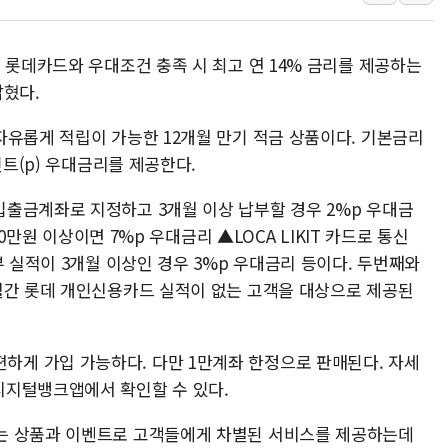
李대통령 "결혼 때문에 손해 
여수 오동도 인근 해상서 모
 롯데카드와 우대조건 충족 시 최고 연 14% 금리를 제공하는
추미애, '위안부' 피해자 기림
밝혔다.
인천 선재도 갯벌서 해루질 중
자유롭게 적립이 가능한 12개월 만기 적금 상품이다. 기본금리
인천서 말다툼 중 어머니 흉기
인트(p) 우대금리를 제공한다.
'화합' 꺼낸 김민석에 '뻔뻔
출금계좌로 지정하고 3개월 이상 납부할 경우 2%p 우대금
50만원 이상이면 7%p 우대금리 ▲LOCA LIKIT 카드로 통신
부 실적이 3개월 이상인 경우 3%p 우대금리 등이다. 두번째와
월간 롯데 개인신용카드 실적이 없는 고객을 대상으로 제공된
게 가입 가능하다. 다만 1만계좌 한정으로 판매된다. 자세
디지털뱅크앱에서 확인할 수 있다.
는 상품과 이벤트로 고객들에게 차별된 서비스를 제공하는데