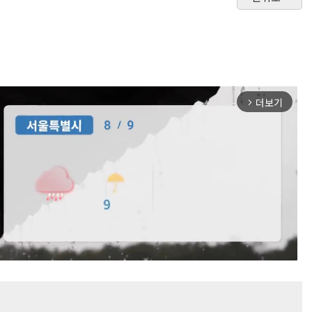
더보기
arrow_forward_ios
Mute