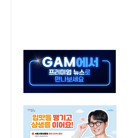
보는 일 없게"…'결혼 페널티' 22개 과제 손본다
터보트 전복…1명 사망·1명 실종
의 날 참석..."국제적 시민 연대로 목소리 내야"
 실종 60대 나흘만에 숨진 채 발견
 살해 10대 아들 체포
' 받아친 정청래…제주 연설서 신경전 고조