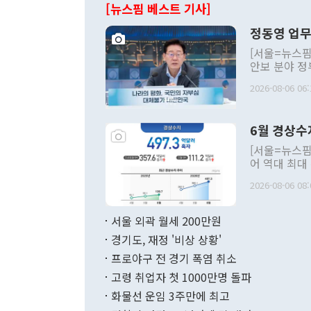
[뉴스핌 베스트 기사]
정동영 업무
[서울=뉴스핌
안보 분야 정
평화공존 발전
2026-08-06 06:
발언 중에는 
언한 것이 있
령은 공개적으
6월 경상수
주의적 희망에
관의 대북 정
[서울=뉴스핌
관 부처 장관
어 역대 최대
관의 무리한 
출 호조로 월
다. [정동영 통일부 장관이 지난달 23일 오후 서울 종로구 정부서울청사에
2026-08-06 08:
료=한국은행] 한국은행이 6일 발표한 '2026년 6월 국제수지(잠정)'에
서 취임 1주년 
면 지난 6월
부 장관 권한
1000만달러
서울 외곽 월세 200만원
발전 구상'을
이에 따라 올
적 갈등 해결
경기도, 재정 '비상 상황'
했다. 경상수
결과 혐오의 
9000만달러
프로야구 전 경기 폭염 취소
년간의 CVI
지 기준 상품
고령 취업자 첫 1000만명 돌파
무너졌다고도 
며 월간 기준
현실을 바꾸는
달러로 38.
화물선 운임 3주만에 최고
를 평화 체제
196.9% 급