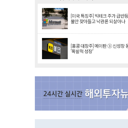
[미국 특징주] 빅테크 주가 급반등..
불안 잦아들고 낙관론 되살아나
[홍콩 대장주] 메이퇀 ③ 신성장
'폭발적 성장'