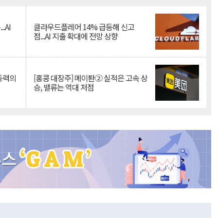
.AI
클라우드플레어 14% 급등해 신고
점...AI 지출 확대에 전망 상향
 동력의
[홍콩 대장주] 메이퇀② 실적은 고속 상
승, 밸류는 역대 저점