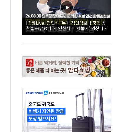
[스팟Live] 김민석 “누가 김민석보다 국정 방
향을 공유했나”…인천서 ‘대체불가’ 외쳤다 |
26.08.08 더불어민주당 당대표·최고위원 후
보 인천 합동연설회