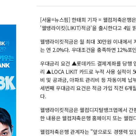
[서울=뉴스핌] 한태희 기자 = 웰컴저축은행은
'웰뱅라이킷(LIKIT)적금'을 출시한다고 4일 
웰뱅라이킷적금은 월 최대 30만원 이내에서 
는 연 2.0%다. 우대조건을 충족하면 12%포
우대금리 요건 ▲롯데카드 결제계좌를 당행 입
리 ▲LOCA LIKIT 카드로 누적 사용 실적이 
비 및 공과금, 아파트 관리비 등 자동이체 납
세번째 우대금리 요건은 적금 가입 직전 6개
다.
웰뱅라이킷적금은 웰컴디지털뱅크앱에서 간편하
한 내용은 웰컴저축은행 홈페이지 또는 웰컴
웰컴저축은행 관계자는 "앞으로도 경쟁력 있