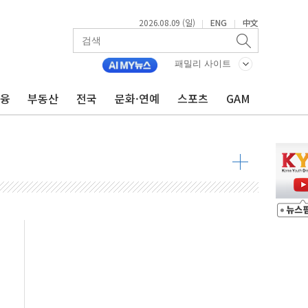
2026.08.09 (일)
ENG
中文
|
|
투입…고수온 양식장 복구·지원 '총력'
산사태 주의보'...경북도, 호우 피해·통제구간 없어
패밀리 사이트
%p' 차 재역전 성공...金 45.42% vs 鄭 44.56%
금융
부동산
전국
문화·연예
스포츠
GAM
·정청래·김민석 당대표 후보
 정청래에 승리...47.75% vs 42.08%
과 발표...김민석 47.75% 정청래 42.08%
표...김민석 45.09% 정청래 43.27% 송영길 11.63%
표...김민석 52.64% 정청래 39.89% 송영길 7.47%
0~8.14)
…공습 한계·탄약 부족 현실화
50㎜ 폭우…강원 동해안 강한 비 이어져
 환경미화원 수거차에 치여 사망
동…60대 남성 2명 숨져