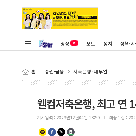
영상
포토
정치
정책·서
홈
증권·금융
저축은행· 대부업
웰컴저축은행, 최고 연 1
기사입력 :
2023년12월04일 13:59
최종수정 :
20