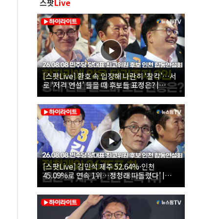
스팟
Live
[스팟Live] 환호 속 입장해 나란히 ‘찰칵’…서
로 ‘저격 연설’ 들을 때 후보들 표정은? |
26.08.08 더불어민주당 당대표·최고위원 후
보 인천 합동연설회
[스팟Live] 김민석 제주 52.64%·인천
45.09%로 연속 1위…정청래 따돌렸다’ |
26.08.08 더불어민주당 당대표·최고위원 후
보 인천 합동연설회