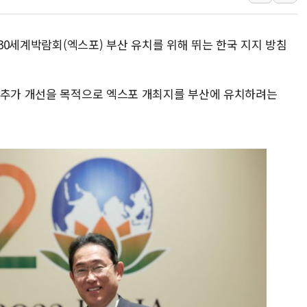
여수 오동도 인근 해상서 모
추미애, '위안부' 피해자 기림
030세계박람회(엑스포) 부산 유치를 위해 뛰는 한국 지지 방침
인천 선재도 갯벌서 해루질 중
인천서 말다툼 중 어머니 흉기
 추가 개선을 목적으로 엑스포 개최지를 부산에 유치하려는
'화합' 꺼낸 김민석에 '뻔뻔
李대통령, ISA 개편 재검토 