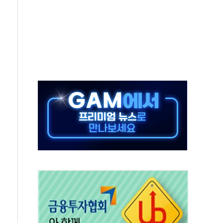
터보트 전복…1명 사망·1명 실종
의 날 참석..."국제적 시민 연대로 목소리 내야"
 실종 60대 나흘만에 숨진 채 발견
 살해 10대 아들 체포
' 받아친 정청래…제주 연설서 신경전 고조
지시…與 "적극 환영"·野 "졸속 국정"