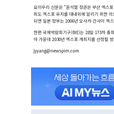
요미우리 신문은 "윤석열 정권은 부산 엑스포
최도 엑스포 유치를 대내외에 알리기 위한 의
되면 일본 정부는 2006년 오사카-간사이 엑
한편 국제박람회기구(BIE)는 28일 173차
마 가운데 2030년 엑스포 개최지를 선정할 
jyyang@newspim.com