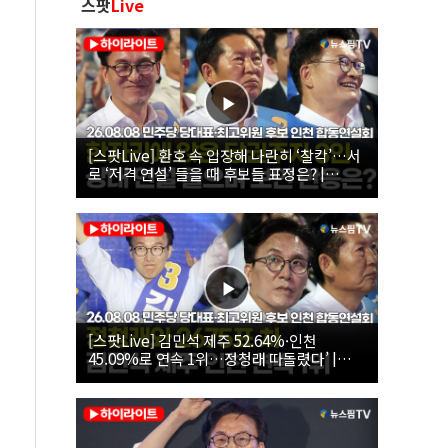
스팟
Live
[스팟Live] 환호 속 입장해 나란히 ‘찰칵’…서
로 ‘저격 연설’ 들을 때 후보들 표정은? |
26.08.08 더불어민주당 당대표·최고위원 후
보 인천 합동연설회
[스팟Live] 김민석 제주 52.64%·인천
45.09%로 연속 1위…정청래 따돌렸다’ |
26.08.08 더불어민주당 당대표·최고위원 후
보 인천 합동연설회