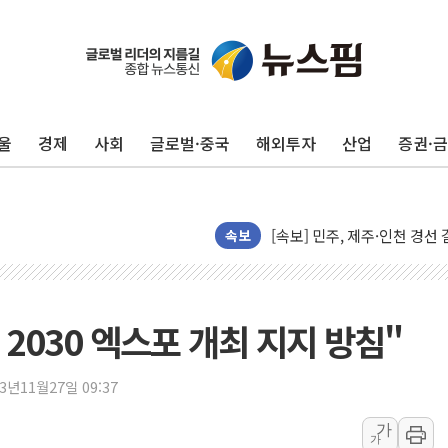
울진·영덕 '호우특보'-포항 '
[종합] 김민석, 정청래에 '0.86
인천 합동연설회 나선 송영길
울
경제
사회
글로벌·중국
해외투자
산업
증권·
김민석, 2주차 제주·인천 경선서
인사하는 김민석 당대표 후보
[속보] 민주, 제주·인천 경선 결
[속보] 민주, 인천 경선 결과 발
속보
[속보] 민주, 제주 경선 결과 발
이번주 국내 주요 금융일정(8.1
美, 이란전 출구전략 만지작
 2030 엑스포 개최 지지 방침"
강릉·동해·삼척 시간당 최대 
폐기물 수거하다 참변…60대
23년11월27일 09:37
서울 중랑구 주택가서 흉기 난
가
가
李대통령 "결혼 때문에 손해 