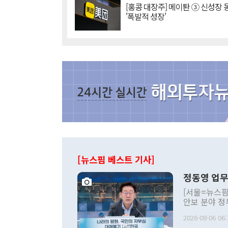
[홍콩 대장주] 메이퇀 ③ 신성장
'폭발적 성장'
[뉴스핌 베스트 기사]
정동영 업무
[서울=뉴스핌
안보 분야 정
평화공존 발전
2026-08-06 06:
발언 중에는 