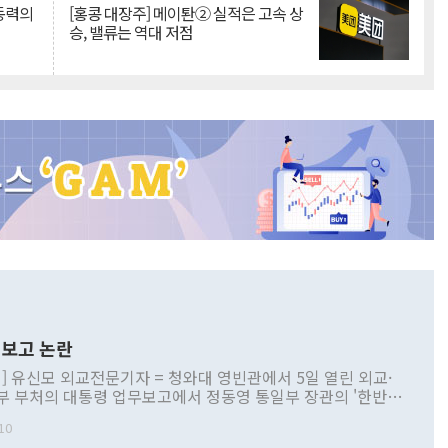
 동력의
[홍콩 대장주] 메이퇀② 실적은 고속 상
승, 밸류는 역대 저점
보고 논란
] 유신모 외교전문기자 = 청와대 영빈관에서 5일 열린 외교·
부 부처의 대통령 업무보고에서 정동영 통일부 장관의 '한반도
 구상'과 업무보고 발언이 논란을 빚고 있다. 이날 정 장관의
10
정부 내 조율을 거치지 않은 사안을 정책으로 추진하겠다고 공