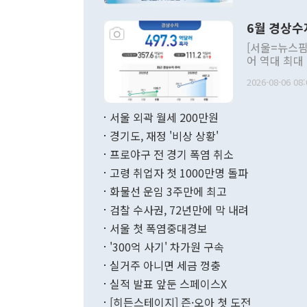
언한 것이 있
령은 공개적으
6월 경상수
주의적 희망에
관의 대북 정
[서울=뉴스핌
관 부처 장관
어 역대 최대
관의 무리한 
출 호조로 월
다. [정동영 통일부 장관이 지난달 23일 오후 서울 종로구 정부서울청사에
2026-08-06 08:
료=한국은행] 한국은행이 6일 발표한 '2026년 6월 국제수지(잠정)'에
서 취임 1주년 
면 지난 6월
부 장관 권한
1000만달러
서울 외곽 월세 200만원
발전 구상'을
이에 따라 올
적 갈등 해결
경기도, 재정 '비상 상황'
했다. 경상수
결과 혐오의 
9000만달러
프로야구 전 경기 폭염 취소
년간의 CVI
지 기준 상품
고령 취업자 첫 1000만명 돌파
무너졌다고도 
며 월간 기준
현실을 바꾸는
달러로 38.
화물선 운임 3주만에 최고
를 평화 체제
196.9% 급
검찰 수사권, 72년만에 막 내려
함께 4자 대
수출은 160
지만 이 대통
서울 첫 폭염중대경보
(18.6%) 
화공존 정책이
했다. 통관 기
'300억 사기' 차가원 구속
다"고 지적했
(16.4%)
투리가 잡혀 
실거주 아니면 세금 껑충
월(-10억9
쁜 상황이 초
증가와 유류할
실적 발표 앞둔 스페이스X
9·19 군사
기록했지만 
[히든스테이지] 즌·오아 첫 도전
"우리의 선의