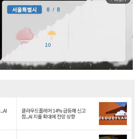
Mute
.AI
클라우드플레어 14% 급등해 신고
점...AI 지출 확대에 전망 상향