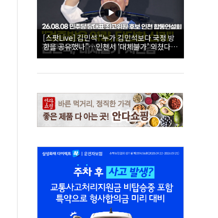
[스팟Live] 김민석 “누가 김민석보다 국정 방
향을 공유했나”…인천서 ‘대체불가’ 외쳤다 |
26.08.08 더불어민주당 당대표·최고위원 후
보 인천 합동연설회