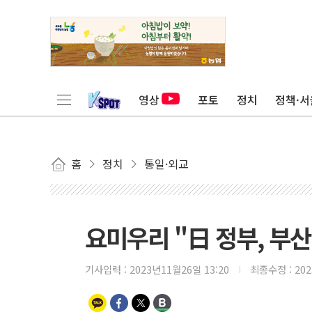
영상
포토
정치
정책·서
홈
정치
통일·외교
요미우리 "日 정부, 부산
기사입력 :
2023년11월26일 13:20
최종수정 :
20