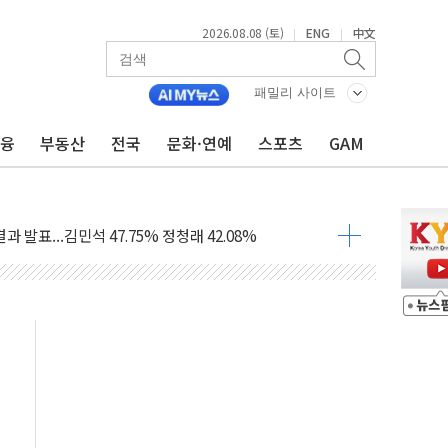
2026.08.08 (토)
ENG
中文
|
|
산사태 주의보'...경북도, 호우 피해·통제구간 없어
%p' 차 재역전 성공...金 45.42% vs 鄭 44.56%
패밀리 사이트
·정청래·김민석 당대표 후보
금융
부동산
전국
문화·연예
스포츠
GAM
 정청래에 승리...47.75% vs 42.08%
과 발표...김민석 47.75% 정청래 42.08%
표...김민석 45.09% 정청래 43.27% 송영길 11.63%
표...김민석 52.64% 정청래 39.89% 송영길 7.47%
0~8.14)
…공습 한계·탄약 부족 현실화
50㎜ 폭우…강원 동해안 강한 비 이어져
 환경미화원 수거차에 치여 사망
동…60대 남성 2명 숨져
보는 일 없게"…'결혼 페널티' 22개 과제 손본다