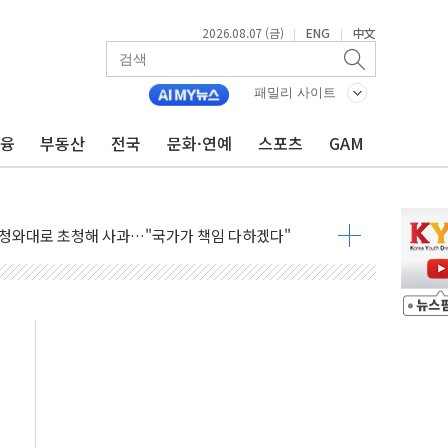
2026.08.07 (금)
ENG
中文
|
|
비판에 반박..."디지털 환경 변화에 따른 것"
패밀리 사이트
원 규모 라팔 도입 속도...프랑스 인도에 판매 제안서 제출
금융
부동산
전국
문화·연예
스포츠
GAM
주담대 신규 취급 중단
글 디자인 협업 제품 전달
볼', 레드닷 디자인 어워드 수상
 청와대로 초청해 사과…"국가가 책임 다하겠다"
9주년 여름 기획세트 출시
장 살리기보다 투자자 설득이 먼저
셀·OCI '반색'…비중국산 부담은 변수
털자산 커스터디' 사업 맡는다
00 지수 기초자산 원금지급형 ELB 공모
DA] 8월 7일
상·하한가 주문 제한…'SK하이닉스 사태' 재발 방지