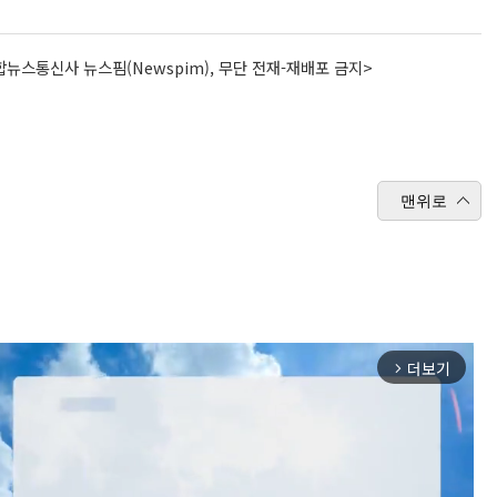
뉴스통신사 뉴스핌(Newspim), 무단 전재-재배포 금지>
맨위로
더보기
arrow_forward_ios