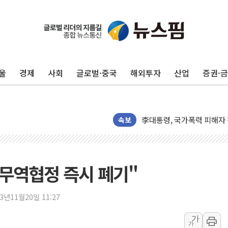
외교부, 美 의원들 정통망법 
'세기의 거래', 인도 50조
울
경제
사회
글로벌·중국
해외투자
산업
증권·
하나은행, 7일부터 비대면 
공진원, 맨시티 선수단에 한
GS25 '소비뇽레몬블랑하이
李대통령, 국가폭력 피해자
속보
신세계百, 포트넘앤메이슨 
[기자수첩] ISA 개편, 국
美 태양광 수입장벽에 한화큐
 무역협정 즉시 폐기"
두나무, 경찰청 '압수 디지
교보증권, 10일까지 코스피2
23년11월20일 11:27
[뉴스핌 뉴스레터 Today AN
가
가
NXT, 12일부터 프리마켓 