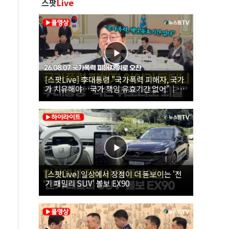
스팟
Live
[스팟Live] 李대통령 "국가폭력 피해자, 국가
가 치유해야…국가 책임 유효기간 없어"｜
26.08.07 국가폭력 피해자 위로 오찬
[스팟Live] 일상에서 장점이 더 돋보이는 '전
기 패밀리 SUV' 볼보 EX90