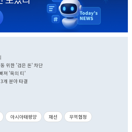
의
 위한 '검은 돈' 차단
빠져 '옥의 티'
 3개 분야 타결
아시아태평양
재선
무역협정