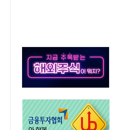
도 열대야에 피로 누적 '건강 적신호'
."맘대로 팔지도 못하는데 무슨 기축통화"
 어르신 우유 지원 점검
브리 셰프 모델 발탁
화 조짐…한미 지배구조 다시 요동
 4배 '껑충'…전부문 약진
강자' 다이소·시코르…뷰티 유통 지각변동 본격화