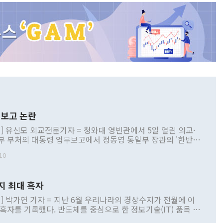
보고 논란
] 유신모 외교전문기자 = 청와대 영빈관에서 5일 열린 외교·
부 부처의 대통령 업무보고에서 정동영 통일부 장관의 '한반도
 구상'과 업무보고 발언이 논란을 빚고 있다. 이날 정 장관의
10
정부 내 조율을 거치지 않은 사안을 정책으로 추진하겠다고 공
는가 하면 사실 관계에 맞지 않은 설명도 있었다. 이재명 대통
로 신중을 기해 달라고 경고했고, 조현 외교부 장관은 '이상
지 최대 흑자
 근거한 비현실적 구상'이라는 비판을 내놨다. 그동안 정 장
책 관련 발언이 물의를 빚은 적은 여러 번 있지만 대통령과 유
] 박가연 기자 = 지난 6월 우리나라의 경상수지가 전월에 이
이 공개적으로 부정적 입장을 표명한 것은 이례적이다. 정 장
 흑자를 기록했다. 반도체를 중심으로 한 정보기술(IT) 품목 수
대북 접근법과 월권을 제어해야 한다는 목소리도 높아지고 있
간 상품수출이 처음으로 1000억달러를 넘어선 영향이다. [자