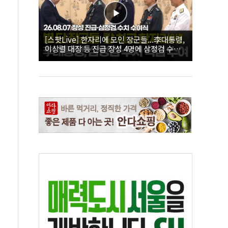
[스팟Live] 한자리에 모인 장군들...李대통령,
이상렬 대장 등 진급 장성 4명에 삼정검 수치
직접 수여｜26.08.07 장성 진급·삼정검 수치
수여식