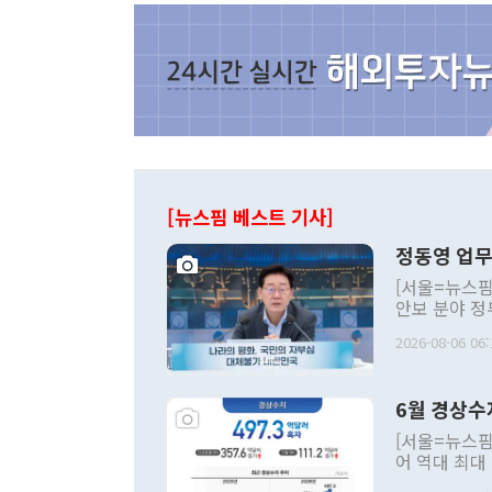
[뉴스핌 베스트 기사]
정동영 업무
[서울=뉴스핌
안보 분야 정
평화공존 발전
2026-08-06 06:
발언 중에는 
언한 것이 있
령은 공개적으
6월 경상수
주의적 희망에
관의 대북 정
[서울=뉴스핌
관 부처 장관
어 역대 최대
관의 무리한 
출 호조로 월