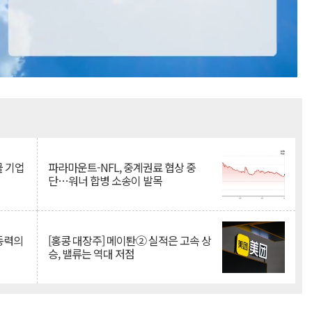
Mute
물 기업
파라마운트-NFL, 중계권료 협상 중
단…워너 합병 소송이 발목
 동력의
[홍콩 대장주] 메이퇀② 실적은 고속 상
승, 밸류는 역대 저점