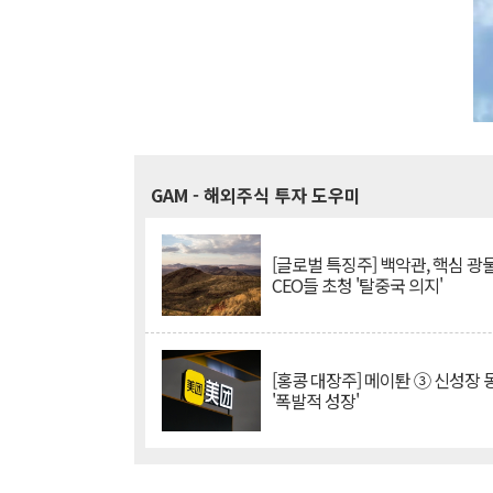
GAM
- 해외주식 투자 도우미
[글로벌 특징주] 백악관, 핵심 광
CEO들 초청 '탈중국 의지'
[홍콩 대장주] 메이퇀 ③ 신성장
'폭발적 성장'