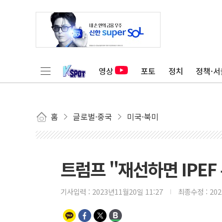
영상
포토
정치
정책·서
홈
글로벌·중국
미국·북미
트럼프 "재선하면 IPEF
기사입력 :
2023년11월20일 11:27
최종수정 :
20