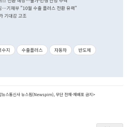
플러스 전환 예상…물가·민생 안정 주력"
침…기재부 "10월 수출 플러스 전환 유력"
가 기대감 고조
역수지
수출플러스
자동차
반도체
뉴스통신사 뉴스핌(Newspim), 무단 전재-재배포 금지>