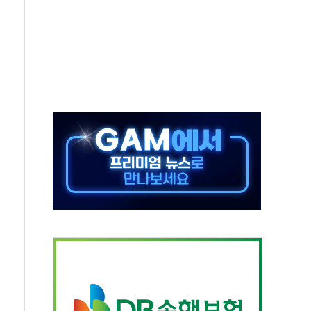
, 수도 베이징도 부동산 규제 철폐
위 상승으로 피서객 7명 고립…전원 구조
별똥별 멍' 운영…페르세우스 유성우 관측
시간당 50mm 이상 폭우…호우경보 발효
0대 숨져…온열질환 여부 조사
능시험 오전 집중 편성…체감온도 38도 넘으면 중단