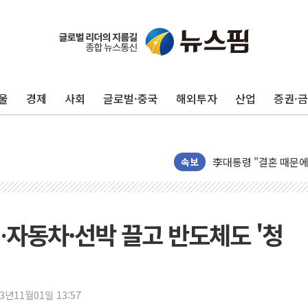
이번주 국내 주요 금융일정
美, 이란전 출구전략 
강릉·동해·삼척 시간당
울
경제
사회
글로벌·중국
해외투자
산업
증권·
폐기물 수거하다 참변
서울 중랑구 주택가서 
李대통령 "결혼 때문에 
여수 오동도 인근 해상
속보
추미애, '위안부' 피해
인천 선재도 갯벌서 해루
인천서 말다툼 중 어머니
…자동차·선박 끌고 반도체도 '청
'화합' 꺼낸 김민석에
李대통령, ISA 개편 
동해중부 전 해상 풍랑
23년11월01일 13:57
연일 폭염에 온열질환 