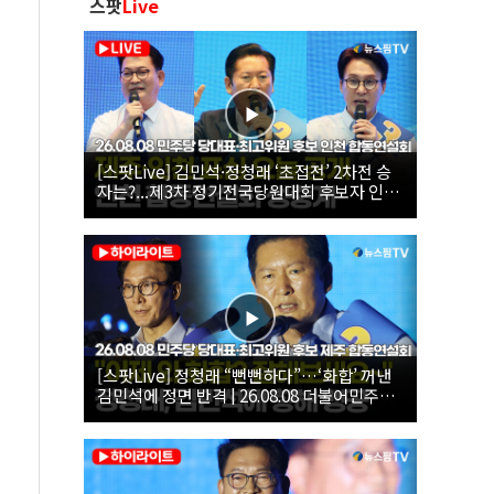
스팟
Live
[스팟Live] 김민석·정청래 ‘초접전’ 2차전 승
자는?...제3차 정기전국당원대회 후보자 인천
합동연설회 생중계 | 26.08.08
[스팟Live] 정청래 “뻔뻔하다”…‘화합’ 꺼낸
김민석에 정면 반격 | 26.08.08 더불어민주당
당대표·최고위원 후보 제주 합동연설회