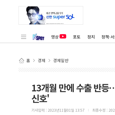
영상
포토
정치
정책·서
홈
경제
경제일반
13개월 만에 수출 반등
신호'
기사입력 :
2023년11월01일 13:57
최종수정 :
20