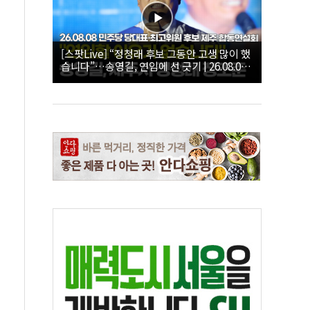
[스팟Live] “정청래 후보 그동안 고생 많이 했
습니다”…송영길, 연임에 선 긋기 | 26.08.08
더불어민주당 당대표·최고위원 후보 제주 합
동연설회