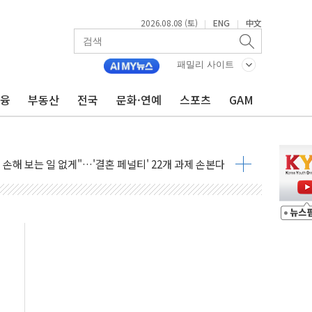
2026.08.08 (토)
ENG
中文
|
|
(8.10~8.14)
만지작…공습 한계·탄약 부족 현실화
패밀리 사이트
 최대 50㎜ 폭우…강원 동해안 강한 비 어어져
금융
부동산
전국
문화·연예
스포츠
GAM
…60대 환경미화원 수거차에 치여 사망
흉기 난동…60대 남성 2명 숨져
손해 보는 일 없게"…'결혼 페널티' 22개 과제 손본다
서 모터보트 전복…1명 사망·1명 실종
자 기림의 날 참석..."국제적 시민 연대로 목소리 내야"
질 중 실종 60대 나흘만에 숨진 채 발견
 흉기 살해 10대 아들 체포
 '뻔뻔' 받아친 정청래…제주 연설서 신경전 고조
재검토 지시…與 "적극 환영"·野 "졸속 국정"
주의보…10일까지 최대 3.5m 높은 물결
사망 23명…정부, 비상대응기구 가동