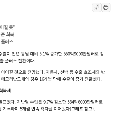
가
中 전방위 아파트 부양
가
인제 용대리 계곡서 수
동해시, 11~14일 '
어질 듯"
강원 중·남부 동해안 
수준 회복
청양 밭에서 일하던 9
 플러스
폭염에 車 운전면허 기
출이 전년 동월 대비 5.1% 증가한 550억9000만달러로 잠
수출 플러스 전환이다.
 이어질 것으로 전망했다. 자동차, 선박 등 수출 호조세와 반
 메모리반도체의 경우 16개월 만에 수출이 증가 전환했다.
 회복세
발표했다. 지난달 수입은 9.7% 감소한 534억6000만달러로
를 기록하며 5개월 연속 흑자를 이어갔다(그래프 참고).