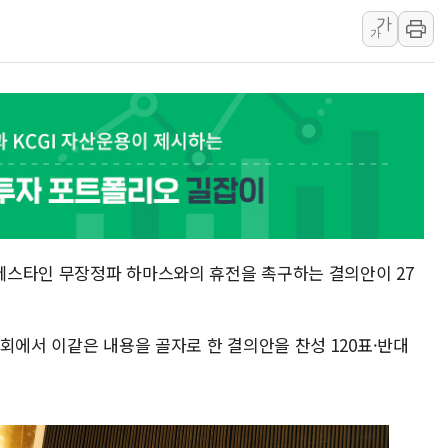
[속보] '해병 순직
가
부동산정책 정상화
가
경찰, '강북구 오피
"취약계층에 더 가
전국 그늘막 4만개 
美·日 환율공조에 
구리값 사상 최고치
에어프레미아, 호치민
국민통합위, 정치 
레스타인 무장정파 하마스와의 휴전을 촉구하는 결의안이 27
티엠씨, 220억원 
회에서 이같은 내용을 골자로 한 결의안을 찬성 120표·반대