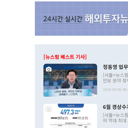
[뉴스핌 베스트 기사]
정동영 업무
[서울=뉴스핌
안보 분야 정
평화공존 발전
2026-08-06 06:
발언 중에는 
언한 것이 있
령은 공개적으
6월 경상수
주의적 희망에
관의 대북 정
[서울=뉴스핌
관 부처 장관
어 역대 최대
관의 무리한 
출 호조로 월