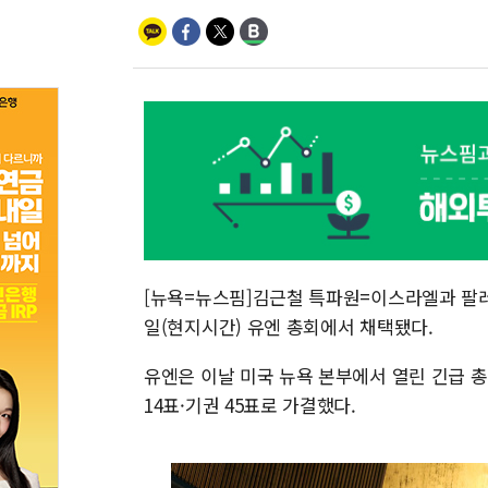
[뉴욕=뉴스핌]김근철 특파원=이스라엘과 팔
일(현지시간) 유엔 총회에서 채택됐다.
유엔은 이날 미국 뉴욕 본부에서 열린 긴급 총
14표·기권 45표로 가결했다.