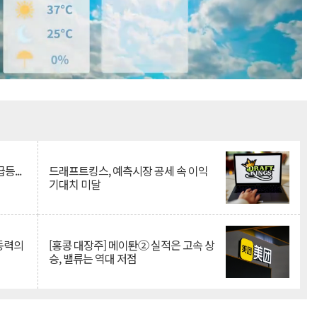
Mute
등...
드래프트킹스, 예측시장 공세 속 이익
기대치 미달
 동력의
[홍콩 대장주] 메이퇀② 실적은 고속 상
승, 밸류는 역대 저점