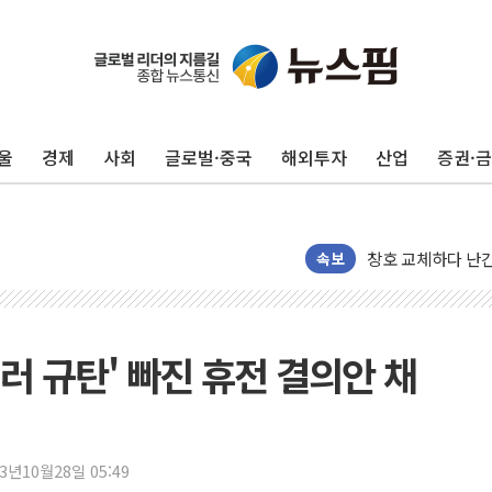
울
경제
사회
글로벌·중국
해외투자
산업
증권·
"최대 2시간 앞서 
유니슨 "국내생산
창호 교체하다 난간
속보
장동혁 "규제와 대
[속보] 종합특검, 
AI에 승부 건 네
테러 규탄' 빠진 휴전 결의안 채
日, 4~6월 105조
오렌지플래닛 창업
경찰, '300억대 
장동혁 "집값 올려
23년10월28일 05:49