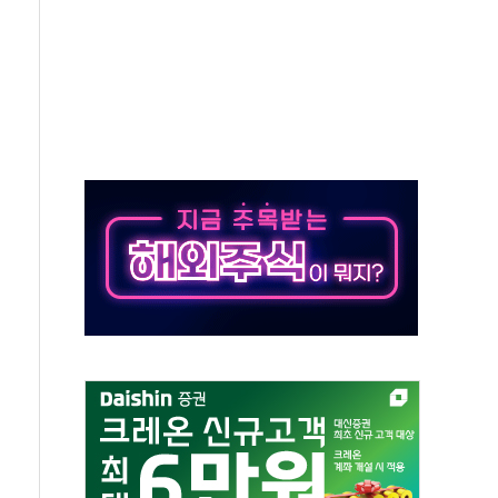
 책임' 임성근 전 사단장 항소심도 징역 3년 선고
 특별위원회 전체회의서 발언하는 장동혁 대표
스텔 살인' 50대 남성 구속 송치
혹한 여름"…구윤철, 쪽방촌 폭염 대응상황 점검
육박 7년 새 7배 늘었다...폭염 대책비는 8.6배 증가
유럽 패싱… '유로화 팔아 엔화 부양' 사후 통보만
…'닥터 코퍼'가 말하는 경기 신호가 달라졌다
 노선 재개...3년 2개월 만
다양성 제고 특별 위원회 위촉장 수여식 및 1차 회의
규모 美 전력 케이블 수주