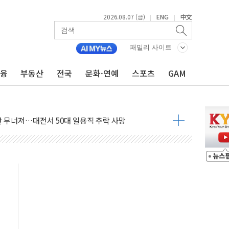
2026.08.07 (금)
ENG
中文
|
|
패밀리 사이트
금융
부동산
전국
문화·연예
스포츠
GAM
침수 예측"…건설연, AI 위험기상 기술 개발
세액공제·인증제도 개선 수혜 기대"
 무너져…대전서 50대 일용직 추락 사망
출 풀고 재개발·재건축 촉진하는 것이 부동산 정상화"
'尹 관저 이전 감사 무마' 유병호 감사위원 구속 기소
이버…내년 AI 팩토리 매출 본격화
원 환시 개입...4월 말 '56조원' 사상 최대
재단, 스타트업 지원 프로그램 성료
사기 혐의' 차가원 대표 구속 송치
놓고 국민만 잡아"