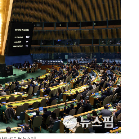
[사진=로이터 뉴스핌]