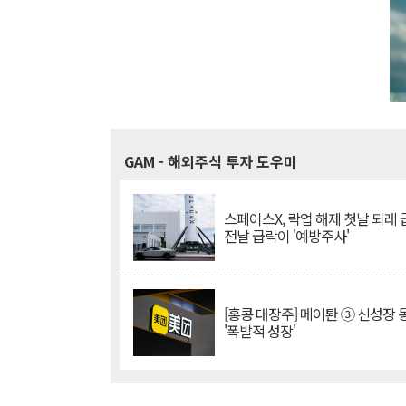
GAM
- 해외주식 투자 도우미
스페이스X, 락업 해제 첫날 되레 급
전날 급락이 '예방주사'
[홍콩 대장주] 메이퇀 ③ 신성장
'폭발적 성장'