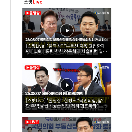
스팟
Live
[스팟Live] *풀영상* "부동산 지옥 고집한다
면!"...李대통령 향한 장동혁의 서슬퍼런 일갈
| 26.08.07 국민의힘 부동산정책 정상화 특별
위원회 전체회의
[스팟Live] *풀영상* 한병도 “국민의힘, 말로
만 주택 공급…공급 법안 처리 협조하라”｜
26.08.07 더불어민주당 원내대책회의