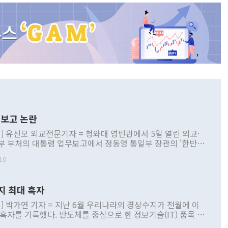
보고 논란
] 유신모 외교전문기자 = 청와대 영빈관에서 5일 열린 외교·
부 부처의 대통령 업무보고에서 정동영 통일부 장관의 '한반도
 구상'과 업무보고 발언이 논란을 빚고 있다. 이날 정 장관의
10
정부 내 조율을 거치지 않은 사안을 정책으로 추진하겠다고 공
는가 하면 사실 관계에 맞지 않은 설명도 있었다. 이재명 대통
로 신중을 기해 달라고 경고했고, 조현 외교부 장관은 '이상
지 최대 흑자
 근거한 비현실적 구상'이라는 비판을 내놨다. 그동안 정 장
책 관련 발언이 물의를 빚은 적은 여러 번 있지만 대통령과 유
] 박가연 기자 = 지난 6월 우리나라의 경상수지가 전월에 이
이 공개적으로 부정적 입장을 표명한 것은 이례적이다. 정 장
 흑자를 기록했다. 반도체를 중심으로 한 정보기술(IT) 품목 수
대북 접근법과 월권을 제어해야 한다는 목소리도 높아지고 있
간 상품수출이 처음으로 1000억달러를 넘어선 영향이다. [자