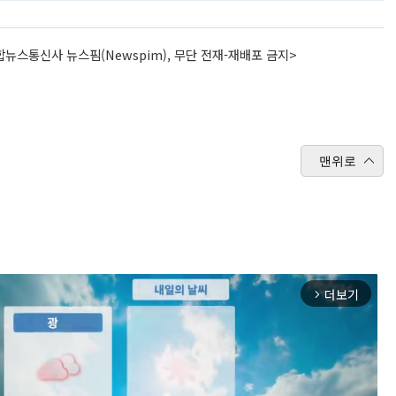
뉴스통신사 뉴스핌(Newspim), 무단 전재-재배포 금지>
맨위로
더보기
arrow_forward_ios