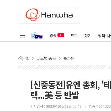
영상
포토
정치
정책·서
홈
글로벌·중국
특파원
[신중동전]유엔 총회, '
택...美 등 반발
기사입력 :
2023년10월28일 05:49
최종수정 :
20