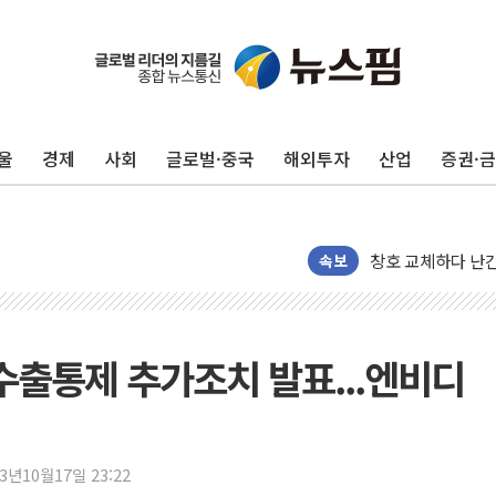
울
경제
사회
글로벌·중국
해외투자
산업
증권·
"최대 2시간 앞서 
유니슨 "국내생산
창호 교체하다 난간
속보
장동혁 "규제와 대
[속보] 종합특검, 
AI에 승부 건 네
 수출통제 추가조치 발표...엔비디
日, 4~6월 105조
오렌지플래닛 창업
경찰, '300억대 
장동혁 "집값 올려
23년10월17일 23:22