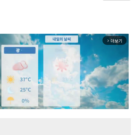
더보기
arrow_forward_ios
Mute