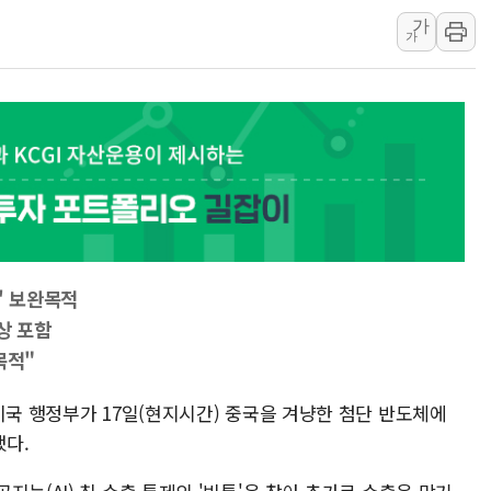
[속보] '해병 순직
가
부동산정책 정상화
가
경찰, '강북구 오피
전국 그늘막 4만개 
"취약계층에 더 가
美·日 환율공조에 
구리값 사상 최고치
에어프레미아, 호치민
국민통합위, 정치 
' 보완목적
티엠씨, 220억원 
대상 포함
목적"
미국 행정부가 17일(현지시간) 중국을 겨냥한 첨단 반도체에
했다.