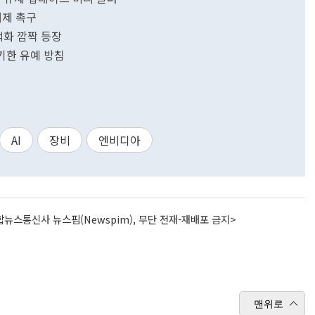
해제 촉구
덕화 깜짝 등장
기한 유예 방침
AI
장비
엔비디아
뉴스통신사 뉴스핌(Newspim), 무단 전재-재배포 금지>
맨위로