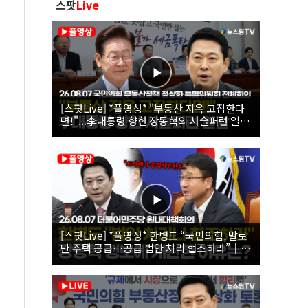
스팟
Live
[스팟Live] *풀영상* "부동산 지옥 고집한다
면!"...李대통령 향한 장동혁의 서슬퍼런 일갈
| 26.08.07 국민의힘 부동산정책 정상화 특별
위원회 전체회의
[스팟Live] *풀영상* 한병도 “국민의힘, 말로
만 주택 공급…공급 법안 처리 협조하라”｜
26.08.07 더불어민주당 원내대책회의