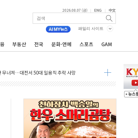
2026.08.07 (금)
ENG
中文
|
|
패밀리 사이트
금융
부동산
전국
문화·연예
스포츠
GAM
침수 예측"…건설연, AI 위험기상 기술 개발
세액공제·인증제도 개선 수혜 기대"
 무너져…대전서 50대 일용직 추락 사망
출 풀고 재개발·재건축 촉진하는 것이 부동산 정상화"
'尹 관저 이전 감사 무마' 유병호 감사위원 구속 기소
이버…내년 AI 팩토리 매출 본격화
원 환시 개입...4월 말 '56조원' 사상 최대
재단, 스타트업 지원 프로그램 성료
사기 혐의' 차가원 대표 구속 송치
놓고 국민만 잡아"