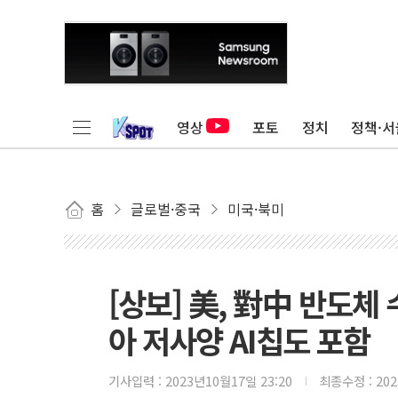
영상
포토
정치
정책·서
홈
글로벌·중국
미국·북미
[상보] 美, 對中 반도체
아 저사양 AI칩도 포함
기사입력 :
2023년10월17일 23:20
최종수정 :
20