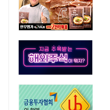
 책임' 임성근 전 사단장 항소심도 징역 3년 선고
 특별위원회 전체회의서 발언하는 장동혁 대표
스텔 살인' 50대 남성 구속 송치
육박 7년 새 7배 늘었다...폭염 대책비는 8.6배 증가
혹한 여름"…구윤철, 쪽방촌 폭염 대응상황 점검
유럽 패싱… '유로화 팔아 엔화 부양' 사후 통보만
…'닥터 코퍼'가 말하는 경기 신호가 달라졌다
 노선 재개...3년 2개월 만
다양성 제고 특별 위원회 위촉장 수여식 및 1차 회의
규모 美 전력 케이블 수주