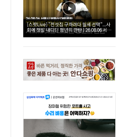
[스팟Live] "전셋집 구하려다 월세 선택"...사
회에 첫발 내디딘 청년의 한탄 | 26.08.06 서울
시 부동산 대토론회