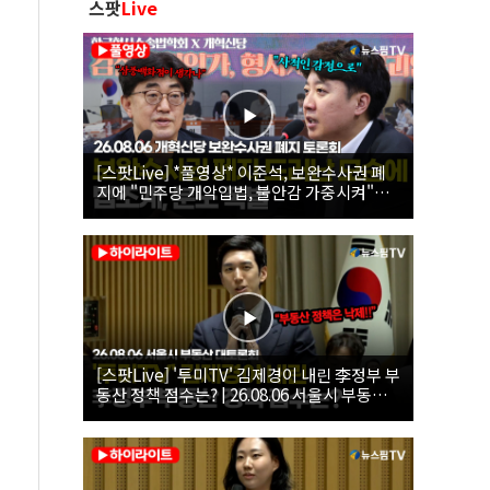
스팟
Live
[스팟Live] *풀영상* 이준석, 보완수사권 폐
지에 "민주당 개악입법, 불안감 가중시켜"｜
26.08.06 개혁신당 보완수사권 폐지 토론회
[스팟Live] '투미TV' 김제경이 내린 李정부 부
동산 정책 점수는? | 26.08.06 서울시 부동산
대토론회