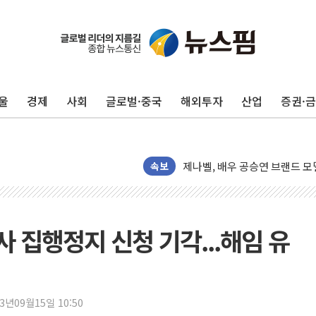
울
경제
사회
글로벌·중국
해외투자
산업
증권·
[뉴스핌 이 시각 PICK] 李, 오
카드사 고객 유입 창구 된 '트
제나벨, 배우 공승연 브랜드 모
속보
트럼프, 폴리실리콘·태양광에 1
[채권/외환] 국제유가 급등에 
트럼프, '원정출산 시민권 차
사 집행정지 신청 기각...해임 유
트럼프 "이란전 조만간 끝날 것
현대리바트, 원가 개선으로 실적
"세금 부담 덜자"…비거주 1주
23년09월15일 10:50
세금 부담 커진 고가 1주택자