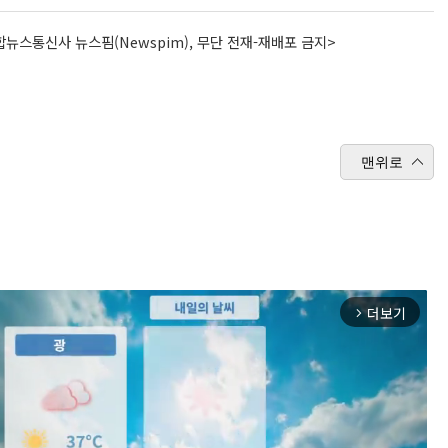
뉴스통신사 뉴스핌(Newspim), 무단 전재-재배포 금지>
맨위로
더보기
arrow_forward_ios