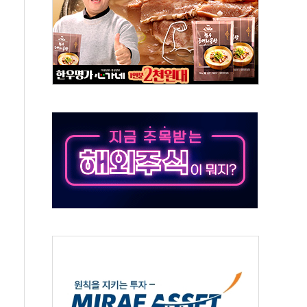
협 통항 제한 검토에 유가 3% 급등…금값 보합
락…다우 5거래일 랠리 '마침표'
개방 합의 막바지.."美와 직접 협상 없어"
청래·김민석 후보 - 8월 7일
산정책 2차 점검회의…주택 공급 대책 막바지 조율
나·기자회견·주요 정당 - 8월 7일
즈 통항 제한 추진…美 "통행 막을 권한 없어"
 대부분 상승… "2분기 기업 순이익 21% 증가" 전망
드론으로 나토 회원국 공격 검토… 거짓 깃발 작전"