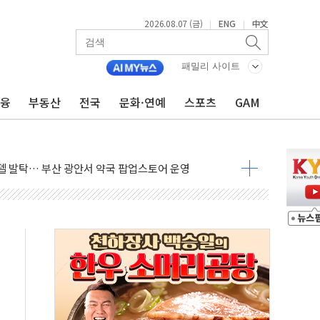
2026.08.07 (금)
ENG
中文
|
|
패밀리 사이트
금융
부동산
전국
문화·연예
스포츠
GAM
늘 부동산 2차 회의 外
래블카드'…휴가철 넘어 장기 고객 묶는다
델 발탁… 부산 광안서 약국 팝업스토어 운영
5% 관세…한국 등엔 '합산 상한' 적용
미 국채금리·달러 동반 상승…시장, 美 고용지표 촉각
단' 행정명령 서명…출생시민권 제한 재시동
"…군수품 부족설 일축 "막대한 무기 보유"
 방어…다음 과제는 '외형 확대'
택자 귀환 조짐에 전월세시장 '긴장'
…맞교환·재매수·다운사이징 '저울질'