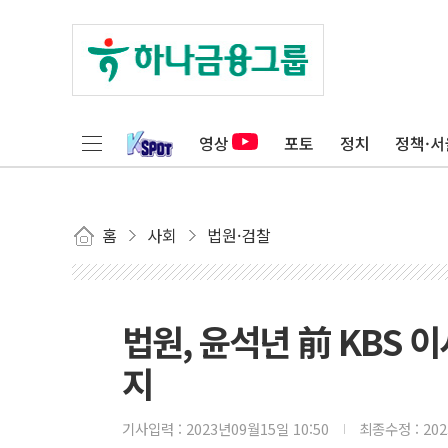
영상
포토
정치
정책·서
홈
사회
법원·검찰
법원, 윤석년 前 KBS 이
지
기사입력 :
2023년09월15일 10:50
최종수정 :
20