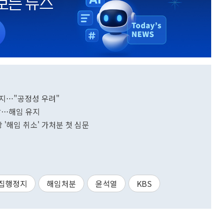
유지…"공정성 우려"
각…해임 유지
 '해임 취소' 가처분 첫 심문
집행정지
해임처분
윤석열
KBS