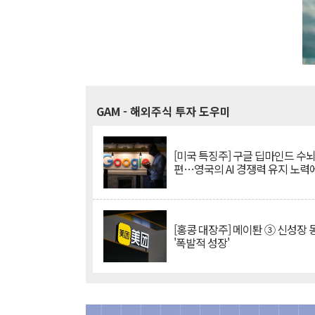
GAM
- 해외주식 투자 도우미
[미국 특징주] 구글 딥마인드 수
편…영국의 AI 경쟁력 유지 노력
[홍콩 대장주] 메이퇀 ③ 신성장
'폭발적 성장'