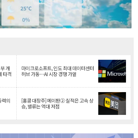
Mute
뇌부 개
마이크로소프트, 인도 최대 데이터센터
에 타격
허브 가동…AI 시장 경쟁 가열
 동력의
[홍콩 대장주] 메이퇀② 실적은 고속 상
승, 밸류는 역대 저점