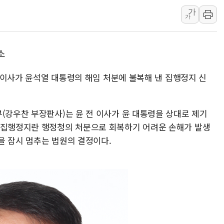
가
[금/유가] 이란의 호르무즈 해
가
뉴욕증시, 유가·금리 부담에 하
이란, 오만과 호르무즈 해협 재
소
[민주 당권주자 일정] 송영길·정
李대통령, 오늘 오후 2시 부동
S 이사가 윤석열 대통령의 해임 처분에 불복해 낸 집행정지 신
[오늘의 정치일정] 8월 7일(금)
[오늘의 국회일정] 상임위·세미
(강우찬 부장판사)는 윤 전 이사가 윤 대통령을 상대로 제기
이란, 美·이스라엘 선박 호르무
 집행정지란 행정청의 처분으로 회복하기 어려운 손해가 발생
유럽증시, 견조한 실적 소화하며
을 잠시 멈추는 법원의 결정이다.
리투아니아 국방 "러, 우크라 