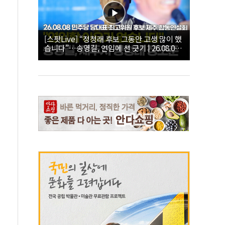
[스팟Live] “정청래 후보 그동안 고생 많이 했
습니다”…송영길, 연임에 선 긋기 | 26.08.08
더불어민주당 당대표·최고위원 후보 제주 합
동연설회