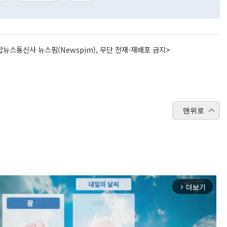
뉴스통신사 뉴스핌(Newspim), 무단 전재-재배포 금지>
맨위로
더보기
arrow_forward_ios