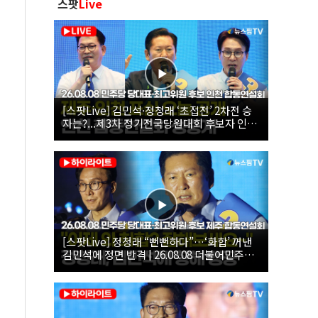
스팟
Live
[스팟Live] 김민석·정청래 ‘초접전’ 2차전 승
자는?...제3차 정기전국당원대회 후보자 인천
합동연설회 생중계 | 26.08.08
[스팟Live] 정청래 “뻔뻔하다”…‘화합’ 꺼낸
김민석에 정면 반격 | 26.08.08 더불어민주당
당대표·최고위원 후보 제주 합동연설회