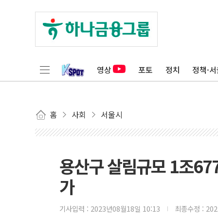
영상
포토
정치
정책·서
홈
사회
서울시
용산구 살림규모 1조67
가
기사입력 :
2023년08월18일 10:13
최종수정 :
20