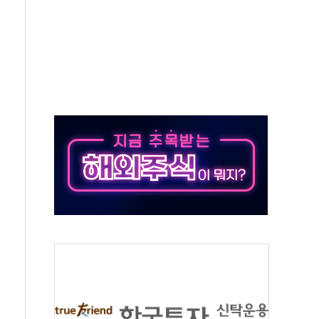
재검토 지시…與 "적극 환영"·野 "졸속 국정"
주의보…10일까지 최대 3.5m 높은 물결
사망 23명…정부, 비상대응기구 가동
, 수도 베이징도 부동산 규제 철폐
위 상승으로 피서객 7명 고립…전원 구조
별똥별 멍' 운영…페르세우스 유성우 관측
시간당 50mm 이상 폭우…호우경보 발효
0대 숨져…온열질환 여부 조사
능시험 오전 집중 편성…체감온도 38도 넘으면 중단
누르기 방지법' 전면 재검토 지시