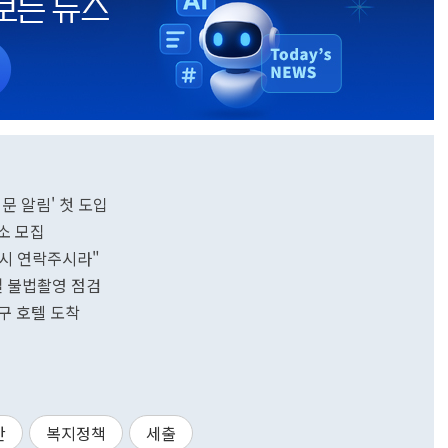
문 알림' 첫 도입
소 모집
 시 연락주시라"
설 불법촬영 점검
구 호텔 도착
산
복지정책
세출