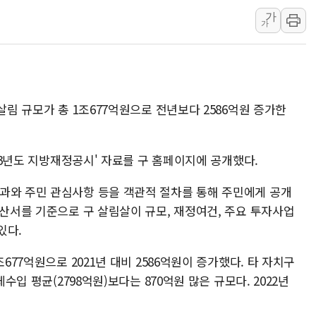
李대통령, ISA 개편 
가
동해중부 전 해상 풍랑
가
연일 폭염에 온열질환 
中 전방위 아파트 부양
인제 용대리 계곡서 수
동해시, 11~14일 '
살림 규모가 총 1조677억원으로 전년보다 2586억원 증가한
강원 중·남부 동해안 
청양 밭에서 일하던 9
023년도 지방재정공시' 자료를 구 홈페이지에 공개했다.
폭염에 車 운전면허 기
과와 주민 관심사항 등을 객관적 절차를 통해 주민에게 공개
李대통령, 'ISA·주가
결산서를 기준으로 구 살림살이 규모, 재정여건, 주요 투자사업
있다.
677억원으로 2021년 대비 2586억원이 증가했다. 타 자치구
체수입 평균(2798억원)보다는 870억원 많은 규모다. 2022년