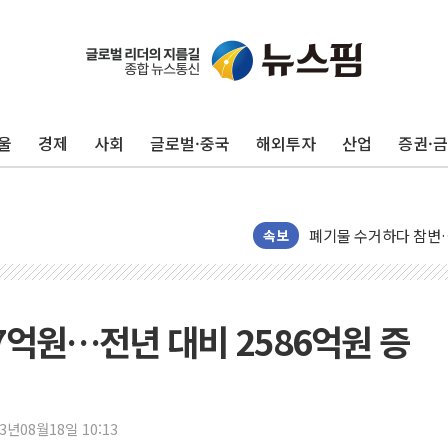
울
경제
사회
글로벌·중국
해외투자
산업
증권·
美, 이란전 출구전략 
강릉·동해·삼척 시간당
폐기물 수거하다 참변
속보
서울 중랑구 주택가서 
李대통령 "결혼 때문에 
여수 오동도 인근 해상
7억원…전년 대비 2586억원 증
추미애, '위안부' 피해
인천 선재도 갯벌서 해루
인천서 말다툼 중 어머니
'화합' 꺼낸 김민석에
23년08월18일 10:13