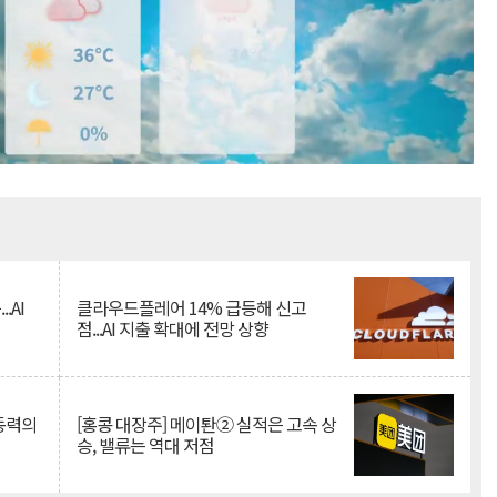
Mute
.AI
클라우드플레어 14% 급등해 신고
점...AI 지출 확대에 전망 상향
 동력의
[홍콩 대장주] 메이퇀② 실적은 고속 상
승, 밸류는 역대 저점