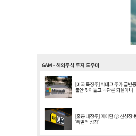
GAM
- 해외주식 투자 도우미
[미국 특징주] 빅테크 주가 급반등..
불안 잦아들고 낙관론 되살아나
[홍콩 대장주] 메이퇀 ③ 신성장
'폭발적 성장'