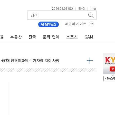
2026.08.08 (토)
ENG
中文
|
|
패밀리 사이트
금융
부동산
전국
문화·연예
스포츠
GAM
만지작…공습 한계·탄약 부족 현실화
 최대 50㎜ 폭우…강원 동해안 강한 비 어어져
…60대 환경미화원 수거차에 치여 사망
흉기 난동…60대 남성 2명 숨져
손해 보는 일 없게"…'결혼 페널티' 22개 과제 손본다
서 모터보트 전복…1명 사망·1명 실종
자 기림의 날 참석..."국제적 시민 연대로 목소리 내야"
질 중 실종 60대 나흘만에 숨진 채 발견
 흉기 살해 10대 아들 체포
 '뻔뻔' 받아친 정청래…제주 연설서 신경전 고조