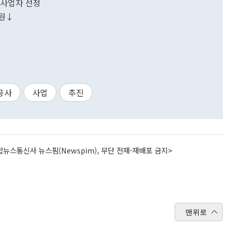
 사업자 선정
5원↓
공사
사업
추진
뉴스통신사 뉴스핌(Newspim), 무단 전재-재배포 금지>
맨위로