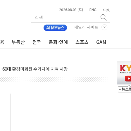
2026.08.08 (토)
ENG
中文
|
|
패밀리 사이트
(8.10~8.14)
금융
부동산
전국
문화·연예
스포츠
GAM
만지작…공습 한계·탄약 부족 현실화
 최대 50㎜ 폭우…강원 동해안 강한 비 어어져
…60대 환경미화원 수거차에 치여 사망
흉기 난동…60대 남성 2명 숨져
손해 보는 일 없게"…'결혼 페널티' 22개 과제 손본다
서 모터보트 전복…1명 사망·1명 실종
자 기림의 날 참석..."국제적 시민 연대로 목소리 내야"
질 중 실종 60대 나흘만에 숨진 채 발견
 흉기 살해 10대 아들 체포
 '뻔뻔' 받아친 정청래…제주 연설서 신경전 고조
재검토 지시…與 "적극 환영"·野 "졸속 국정"