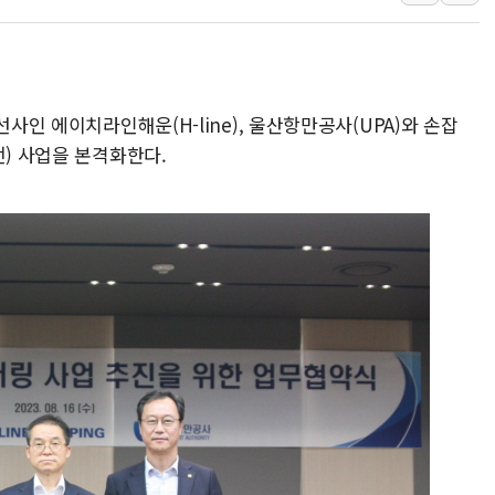
동해중부 전 해상 풍랑
연일 폭염에 온열질환 
中 전방위 아파트 부양
선사인 에이치라인해운(H-line), 울산항만공사(UPA)와 손잡
인제 용대리 계곡서 수
전) 사업을 본격화한다.
동해시, 11~14일 '
강원 중·남부 동해안 
청양 밭에서 일하던 9
폭염에 車 운전면허 기