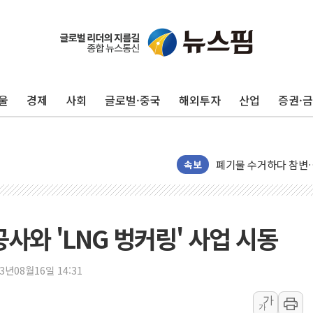
이번주 국내 주요 금융일정
울
경제
사회
글로벌·중국
해외투자
산업
증권·
美, 이란전 출구전략 
강릉·동해·삼척 시간당
폐기물 수거하다 참변
서울 중랑구 주택가서 
속보
李대통령 "결혼 때문에 
여수 오동도 인근 해상
추미애, '위안부' 피해
사와 'LNG 벙커링' 사업 시동
인천 선재도 갯벌서 해루
인천서 말다툼 중 어머니
23년08월16일 14:31
'화합' 꺼낸 김민석에
가
가
李대통령, ISA 개편 