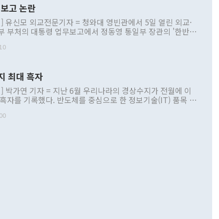
보고 논란
] 유신모 외교전문기자 = 청와대 영빈관에서 5일 열린 외교·
부 부처의 대통령 업무보고에서 정동영 통일부 장관의 '한반도
 구상'과 업무보고 발언이 논란을 빚고 있다. 이날 정 장관의
10
정부 내 조율을 거치지 않은 사안을 정책으로 추진하겠다고 공
는가 하면 사실 관계에 맞지 않은 설명도 있었다. 이재명 대통
로 신중을 기해 달라고 경고했고, 조현 외교부 장관은 '이상
지 최대 흑자
 근거한 비현실적 구상'이라는 비판을 내놨다. 그동안 정 장
책 관련 발언이 물의를 빚은 적은 여러 번 있지만 대통령과 유
] 박가연 기자 = 지난 6월 우리나라의 경상수지가 전월에 이
이 공개적으로 부정적 입장을 표명한 것은 이례적이다. 정 장
 흑자를 기록했다. 반도체를 중심으로 한 정보기술(IT) 품목 수
대북 접근법과 월권을 제어해야 한다는 목소리도 높아지고 있
간 상품수출이 처음으로 1000억달러를 넘어선 영향이다. [자
00
 따르
기자간담회를 하고 있다. [사진=통일부] 2026.07.23 ◆통일
 경상수지는 497억3000만달러 흑자로 집계됐다. 전월(386억
 넘어선 주장 정 장관은 이날 업무보고에서 '한반도 평화공존
)에 이어 두 달 연속 월간 기준 역대 최대 기록을 갈아치웠다.
 설명하면서 이재명 정부 2년차 핵심 과제로 상호 존중·평화
해 상반기 누적 경상수지 흑자는 1910억1000만달러를 기록
·핵 없는 한반도 등 3대 기본 방향을 제시했다. 정 장관은 "대
지 흑자를 견인한 것은 상품수지다. 6월 상품수지는 478억
언어는 멈춰야 한다"면서 주적 용어 대체를 주장했다. 지난 25
 흑자를 기록하며 전월에 이어 역대 최대를 다시 썼다. 국제수
D(완전하고 검증가능하며 되돌릴 수 없는 비핵화) 구도는 이미
수출은 1123억7000만달러로 전년 동월 대비 84.5% 증가하
했다. 또 "현 시점에서 흘러간 선(先)비핵화만 되뇌는 것은
 처음으로 1000억달러를 넘어섰다. 상품수입은 644억8000만
 데 힘이 되지 않는다"고 주장했다. 정 장관은 또 "정전 체제
6% 늘었다. 통관 기준으로는 반도체 수출이 전년 동월 대비
로 바꾸는 논의에 착수하겠다"면서 "북·미 정상회담 견인과
증했고 컴퓨터·주변기기(SSD)는 282.7% 증가했다. IT 품목
화의 동력을 확보하기 위해 최선을 다할 것"이라고 말했다. 하
.4% 늘었으며 비IT 품목도 ▲석유제품(47.5%) ▲화공품
령은 정 장관의 구상에 대부분 제동을 걸었다. 이 대통령은 "평