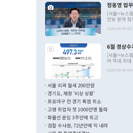
정동영 업무
[서울=뉴스핌
안보 분야 정
평화공존 발전
2026-08-06 06:
발언 중에는 
언한 것이 있
령은 공개적으
6월 경상수
주의적 희망에
관의 대북 정
[서울=뉴스핌
관 부처 장관
어 역대 최대
관의 무리한 
출 호조로 월
다. [정동영 통일부 장관이 지난달 23일 오후 서울 종로구 정부서울청사에
2026-08-06 08:
료=한국은행] 한국은행이 6일 발표한 '2026년 6월 국제수지(잠정)'에
서 취임 1주년 
면 지난 6월
부 장관 권한
1000만달러
서울 외곽 월세 200만원
발전 구상'을
이에 따라 올
적 갈등 해결
경기도, 재정 '비상 상황'
했다. 경상수
결과 혐오의 
9000만달러
프로야구 전 경기 폭염 취소
년간의 CVI
지 기준 상품
고령 취업자 첫 1000만명 돌파
무너졌다고도 
며 월간 기준
현실을 바꾸는
달러로 38.
화물선 운임 3주만에 최고
를 평화 체제
196.9% 급
검찰 수사권, 72년만에 막 내려
함께 4자 대
수출은 160
지만 이 대통