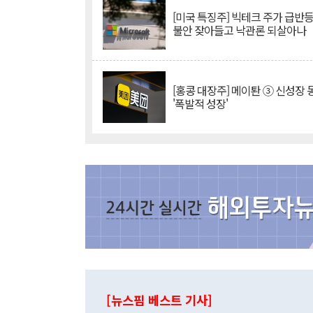
[미국 특징주] 빅테크 주가 급반등..
불안 잦아들고 낙관론 되살아나
[홍콩 대장주] 메이퇀 ③ 신성장
'폭발적 성장'
[뉴스핌 베스트 기사]