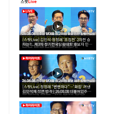
스팟
Live
[스팟Live] 김민석·정청래 ‘초접전’ 2차전 승
자는?...제3차 정기전국당원대회 후보자 인천
합동연설회 생중계 | 26.08.08
[스팟Live] 정청래 “뻔뻔하다”…‘화합’ 꺼낸
김민석에 정면 반격 | 26.08.08 더불어민주당
당대표·최고위원 후보 제주 합동연설회