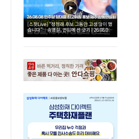
[스팟Live] “정청래 후보 그동안 고생 많이 했
습니다”…송영길, 연임에 선 긋기 | 26.08.08
더불어민주당 당대표·최고위원 후보 제주 합
동연설회