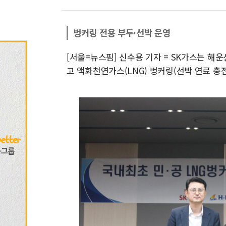
벙커링 전용 부두·선박 운영
[서울=뉴스핌] 신수용 기자 = SK가스는 해운
고 액화천연가스(LNG) 벙커링(선박 연료 충