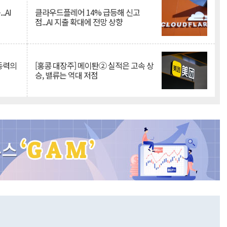
.AI
클라우드플레어 14% 급등해 신고
점...AI 지출 확대에 전망 상향
 동력의
[홍콩 대장주] 메이퇀② 실적은 고속 상
승, 밸류는 역대 저점