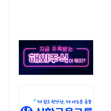
주의보…10일까지 최대 3.5m 높은 물결
사망 23명…정부, 비상대응기구 가동
, 수도 베이징도 부동산 규제 철폐
위 상승으로 피서객 7명 고립…전원 구조
별똥별 멍' 운영…페르세우스 유성우 관측
시간당 50mm 이상 폭우…호우경보 발효
0대 숨져…온열질환 여부 조사
능시험 오전 집중 편성…체감온도 38도 넘으면 중단