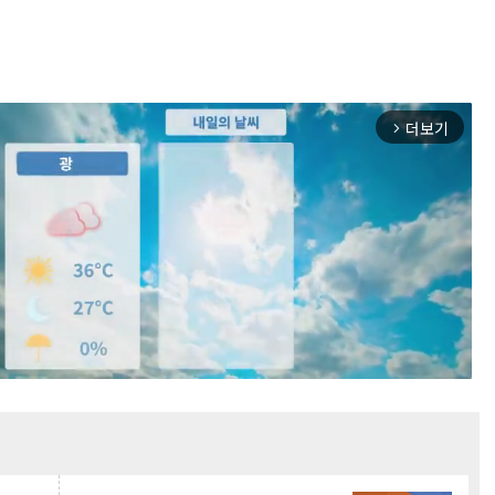
더보기
arrow_forward_ios
Mute