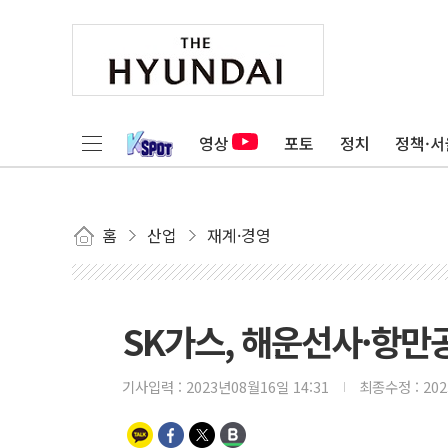
영상
포토
정치
정책·서
홈
산업
재계·경영
SK가스, 해운선사·항만공
기사입력 :
2023년08월16일 14:31
최종수정 :
20