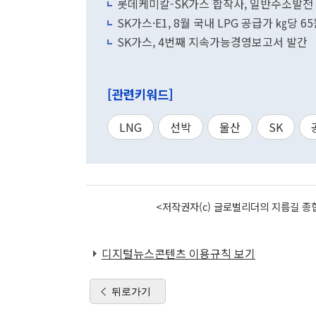
롯데케미칼-SK가스 합작사, 일반수소발전
SK가스·E1, 8월 국내 LPG 공급가 ㎏당 6
SK가스, 4번째 지속가능경영보고서 발간
[관련키워드]
LNG
선박
울산
SK
<저작권자(c) 글로벌리더의 지름길 종합
디지털뉴스콘텐츠 이용규칙 보기
뒤로가기