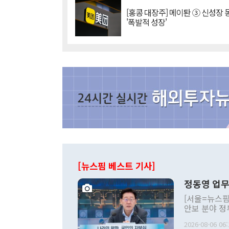
[홍콩 대장주] 메이퇀 ③ 신성장
'폭발적 성장'
[뉴스핌 베스트 기사]
정동영 업무
[서울=뉴스핌
안보 분야 정
평화공존 발전
2026-08-06 06:
발언 중에는 