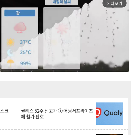
더보기
arrow_forward_ios
Mute
리스크
퀄리스 52주 신고가 ① 어닝서프라이즈
에 월가 환호