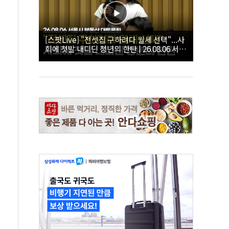
[스팟Live] "전셋집 구하려다 월세 선택"...사
회에 첫발 내디딘 청년의 한탄 | 26.08.06 서울
시 부동산 대토론회