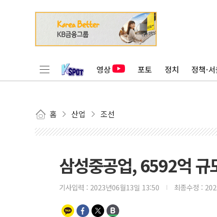
영상
포토
정치
정책·서
홈
산업
조선
삼성중공업, 6592억 규
기사입력 :
2023년06월13일 13:50
최종수정 :
20