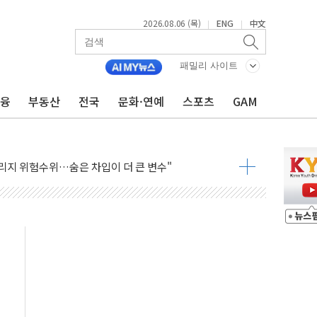
2026.08.06 (목)
ENG
中文
|
|
패밀리 사이트
금융
부동산
전국
문화·연예
스포츠
GAM
조까지, 상승...호실적 보고 기업 상승세 뚜렷
인 '사파리' 공격… 시민들 공포감 극대화 전략
' 임시 주총 기대감에 홀로 상한가…마진 잔액은 사상 최고
버리지 위험수위…숨은 차입이 더 큰 변수"
대응 1단계 진압 중
야, 경쟁상대 中과 비교해야"
하는 '선봉'의 대민 봉사
미사일 1발 발사… 올해 10번째·42일 만 도발
 새 안보 위기… 반군·마약카르텔이 습득해 전투 활용
어선 구조
무해한 표면 부식 물질"