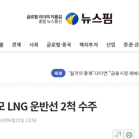
울
경제
사회
글로벌·중국
해외투자
산업
증권·
[인도증시] 중동 긴장 완화에 실적 호
러, 1인칭시점 드론으로 우크라 민간
[베트남 증시] 지수 하락 속 'DGC
'월가의 황제' 다이먼 "금융시장 레
속보
양주 섬유염색공장서 화재 1명 중상…
김정관 산업부 장관 "주 52시간 손봐
해군 1함대 창설 80주년…지역과 함께
모 LNG 운반선 2척 수주
[3보] 북, 원산서 동해로 단거리 탄도
우크라 드론 전술, 중남미 콜롬비아에
23년06월13일 13:50
동해해경, 독도 해상서 부유물 감긴 
가
가
주한미군 "오산기지 누출, 백린 아닌 