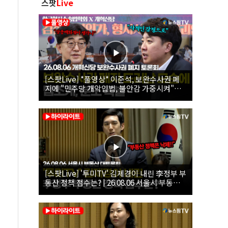
스팟
Live
[스팟Live] *풀영상* 이준석, 보완수사권 폐
지에 "민주당 개악입법, 불안감 가중시켜"｜
26.08.06 개혁신당 보완수사권 폐지 토론회
[스팟Live] '투미TV' 김제경이 내린 李정부 부
동산 정책 점수는? | 26.08.06 서울시 부동산
대토론회