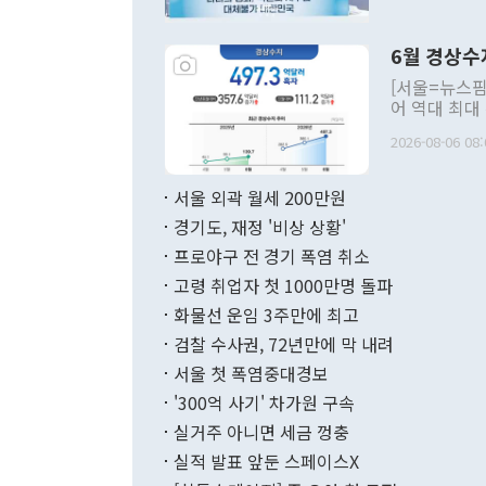
언한 것이 있
령은 공개적으
6월 경상수
주의적 희망에
관의 대북 정
[서울=뉴스핌
관 부처 장관
어 역대 최대
관의 무리한 
출 호조로 월
다. [정동영 통일부 장관이 지난달 23일 오후 서울 종로구 정부서울청사에
2026-08-06 08:
료=한국은행] 한국은행이 6일 발표한 '2026년 6월 국제수지(잠정)'에
서 취임 1주년 
면 지난 6월
부 장관 권한
1000만달러
서울 외곽 월세 200만원
발전 구상'을
이에 따라 올
적 갈등 해결
경기도, 재정 '비상 상황'
했다. 경상수
결과 혐오의 
9000만달러
프로야구 전 경기 폭염 취소
년간의 CVI
지 기준 상품
고령 취업자 첫 1000만명 돌파
무너졌다고도 
며 월간 기준
현실을 바꾸는
달러로 38.
화물선 운임 3주만에 최고
를 평화 체제
196.9% 급
검찰 수사권, 72년만에 막 내려
함께 4자 대
수출은 160
지만 이 대통
서울 첫 폭염중대경보
(18.6%) 
화공존 정책이
했다. 통관 기
'300억 사기' 차가원 구속
다"고 지적했
(16.4%)
투리가 잡혀 
실거주 아니면 세금 껑충
월(-10억9
쁜 상황이 초
증가와 유류할
실적 발표 앞둔 스페이스X
9·19 군사
기록했지만 