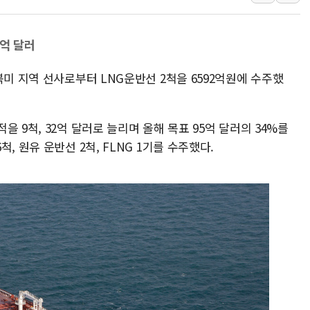
구미 폐염산처리업체서 불 2시간30여
해군과 함께하는 '불금전파, 송정' 시
2억 달러
강원도 폭염특보 11일째…온열질환·가
북미 지역 선사로부터 LNG운반선 2척을 6592억원에 수주했
[코인 시황] 비트코인, ETF 자금 
[르포] 39도 폭염 속 잠실 개표소 시위
강원·전라권 폭염중대경보 확대…온열질
 9척, 32억 달러로 늘리며 올해 목표 95억 달러의 34%를
빚투·레버리지 줄었지만, 반도체 두 종
, 원유 운반선 2척, FLNG 1기를 수주했다.
[2보] 북한, 원산서 동해상 단거리 
양주 가전제품 창고서 화재…차량 3대