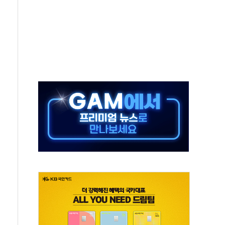
분만에 진화...외국인 노동자 숨져
즌2
축 피해 최소화 '총력 대응'
유입에도 박스권…美 암호화폐 법안 처리 여부도 변수
 '62일째'..."대부분 여기서 상주"
환자 2665명·사망 23명
목에 코스피 '휘청'
탄도미사일 발사
·건물 1동 전소