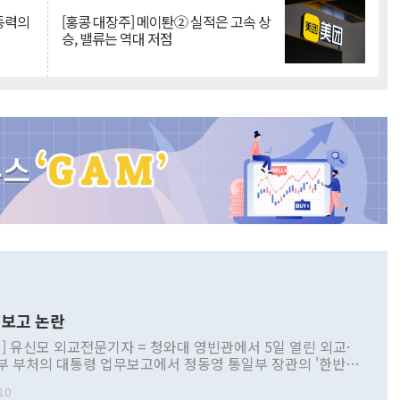
 동력의
[홍콩 대장주] 메이퇀② 실적은 고속 상
승, 밸류는 역대 저점
보고 논란
] 유신모 외교전문기자 = 청와대 영빈관에서 5일 열린 외교·
부 부처의 대통령 업무보고에서 정동영 통일부 장관의 '한반도
 구상'과 업무보고 발언이 논란을 빚고 있다. 이날 정 장관의
10
정부 내 조율을 거치지 않은 사안을 정책으로 추진하겠다고 공