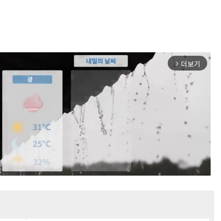
더보기
arrow_forward_ios
Mute