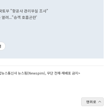
국토부 "항공사 관리부실 조사"
열려..."승객 호흡곤란'
행
뉴스통신사 뉴스핌(Newspim), 무단 전재-재배포 금지>
맨위로