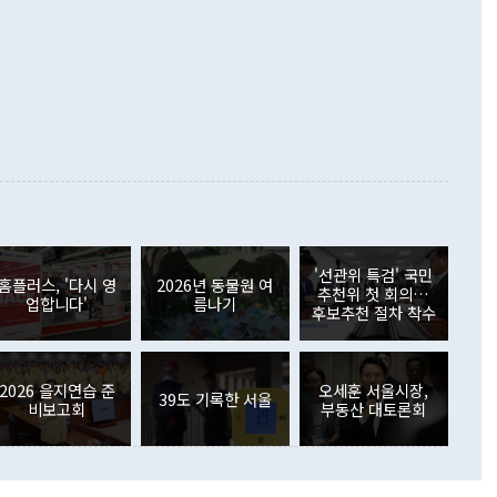
령은 정 장관의 구상에 대부분 제동을 걸었다. 이 대통령은 "평
▲철강제품(17.9%) ▲승용차(6.1%) 등을 중심으로 18.6% 증가
 정치적으로 악용되는 측면이 있다"며 "많이 조심하셔야 한
준 수입은 ▲원자재(30.5%) ▲자본재(35.3%) ▲소비재
다. 북한을 다른 이름으로 불러야 한다는 주장에는 "표현에 꼬
가 모두 늘었다. 서비스수지는 12억9000만달러 적자를 기록해 전
정쟁으로 휘몰아 들어가면 원래 하고자 했던 데에서 오히려 나
000만달러)보다 적자 폭이 확대됐다. 여행수지는 외국인 입국자
래될 수 있다"고 경고했다. 이 대통령은 남북 신뢰 구축을 위해
증료 인상 등에 따른 출국자 감소로 4억4000만달러 흑자를
합의를 선제적으로 복원해야 한다는 정 장관의 주장에 대해서도
지식재산권사용료수지는 전월 흑자에서 4억4000만달러 적자
대로 하는 게 과연 한반도의 평화와 안정에 플러스냐, 결론적
 본원소득수지는 배당소득을 중심으로 32억7000만달러 흑자
이 들 때도 있다"며 부정적으로 반응했다. 조현 외교부 장
월(21억7000만달러)보다 흑자 폭이 확대됐다. 배당소득수지
 사후 브리핑에서 정 장관이 언급한 '4자 회담'에 대해 "이상
이 늘어난 데다 전월 분기배당에 따른 기저효과로 배당지급이
 어떤 희망이라 하더라도 그건 아직 조율되지 않은 방법"이
6000만달러 흑자를 나타냈다. 금융계정 순자산은 6월 중 467
들께서 디스카운트해 주시면 좋겠다"고 선을 그었다. 정 장관
러 증가해 월간 기준 역대 최대 증가 폭을 기록했다. 종전 최대
아 블라디보스토크에서 열리는 '동방경제포럼(EEF)'을 언급하
월(369억9000만달러)을 넘어선 것이다. 직접투자에서는 내국
원에서 (참석을) 검토하고 있다"고 발언한 데 대해서도 조 장관
가 80억1000만달러, 외국인의 국내투자가 46억3000만달러
'선관위 특검' 국민
외교부의 몫"이라며 "아직 거기까지 진도가 나가지 않았다"고
홈플러스, '다시 영
2026년 동물원 여
. 증권투자에서는 외국인의 국내 주식 매도세가 이어졌다. 외
추천위 첫 회의…
업합니다'
름나기
장관이 이날 소개한 대북 구상과 설명은 정부 내 조율을 거치지
주식 투자는 차익실현 매도 등의 영향으로 316억1000만달러
후보추천 절차 착수
서 문제가 있다. 특히 주적 표현 대체와 국호 사용, 9·19 군
(-310억5000만달러)에 이어 역대 최대 순매도 기록을 다시
 4자회담 추진 등은 통일부 장관이 결정할 사안이 아니어서 월
국인의 국내 채권투자는 세계국채지수(WGBI) 자금 유입에도
이 나오고 있다. 이 대통령은 정 장관의 업무보고를 듣고 난
도래 영향으로 증가 폭이 줄어든 52억9000만달러를 기록했
무보고에 발표했다고 승인난 건 아니다"라고 재차 확인했다. 정
2026 을지연습 준
오세훈 서울시장,
 해외 증권투자는 주식을 중심으로 35억6000만달러 증가했
39도 기록한 서울
비보고회
부동산 대토론회
통은 "정 장관의 발언 내용은 대부분 국가안전보장회의(NSC)
newspim.com
된 사안이 아닌 정 장관의 개인적 생각에 가깝다"며 "안보 관
이 정부의 공식 정책이 아닌 사안을 추진하겠다고 업무보고를
 면전에서 '국군통수권자가 나서야 한다'고 주장한 것은 심각
 5일 청와대 영빈관에서 열린 통일