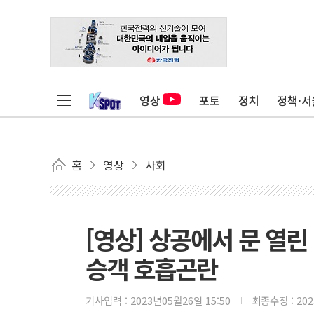
영상
포토
정치
정책·서
홈
영상
사회
[영상] 상공에서 문 열린
승객 호흡곤란
기사입력 :
2023년05월26일 15:50
최종수정 :
20