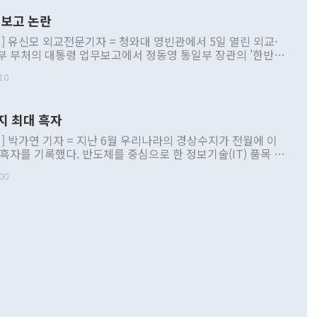
보고 논란
] 유신모 외교전문기자 = 청와대 영빈관에서 5일 열린 외교·
부 부처의 대통령 업무보고에서 정동영 통일부 장관의 '한반도
 구상'과 업무보고 발언이 논란을 빚고 있다. 이날 정 장관의
10
정부 내 조율을 거치지 않은 사안을 정책으로 추진하겠다고 공
는가 하면 사실 관계에 맞지 않은 설명도 있었다. 이재명 대통
로 신중을 기해 달라고 경고했고, 조현 외교부 장관은 '이상
지 최대 흑자
 근거한 비현실적 구상'이라는 비판을 내놨다. 그동안 정 장
책 관련 발언이 물의를 빚은 적은 여러 번 있지만 대통령과 유
] 박가연 기자 = 지난 6월 우리나라의 경상수지가 전월에 이
이 공개적으로 부정적 입장을 표명한 것은 이례적이다. 정 장
 흑자를 기록했다. 반도체를 중심으로 한 정보기술(IT) 품목 수
대북 접근법과 월권을 제어해야 한다는 목소리도 높아지고 있
간 상품수출이 처음으로 1000억달러를 넘어선 영향이다. [자
00
 따르
기자간담회를 하고 있다. [사진=통일부] 2026.07.23 ◆통일
 경상수지는 497억3000만달러 흑자로 집계됐다. 전월(386억
 넘어선 주장 정 장관은 이날 업무보고에서 '한반도 평화공존
)에 이어 두 달 연속 월간 기준 역대 최대 기록을 갈아치웠다.
 설명하면서 이재명 정부 2년차 핵심 과제로 상호 존중·평화
해 상반기 누적 경상수지 흑자는 1910억1000만달러를 기록
·핵 없는 한반도 등 3대 기본 방향을 제시했다. 정 장관은 "대
지 흑자를 견인한 것은 상품수지다. 6월 상품수지는 478억
언어는 멈춰야 한다"면서 주적 용어 대체를 주장했다. 지난 25
 흑자를 기록하며 전월에 이어 역대 최대를 다시 썼다. 국제수
D(완전하고 검증가능하며 되돌릴 수 없는 비핵화) 구도는 이미
수출은 1123억7000만달러로 전년 동월 대비 84.5% 증가하
했다. 또 "현 시점에서 흘러간 선(先)비핵화만 되뇌는 것은
 처음으로 1000억달러를 넘어섰다. 상품수입은 644억8000만
 데 힘이 되지 않는다"고 주장했다. 정 장관은 또 "정전 체제
6% 늘었다. 통관 기준으로는 반도체 수출이 전년 동월 대비
로 바꾸는 논의에 착수하겠다"면서 "북·미 정상회담 견인과
증했고 컴퓨터·주변기기(SSD)는 282.7% 증가했다. IT 품목
화의 동력을 확보하기 위해 최선을 다할 것"이라고 말했다. 하
.4% 늘었으며 비IT 품목도 ▲석유제품(47.5%) ▲화공품