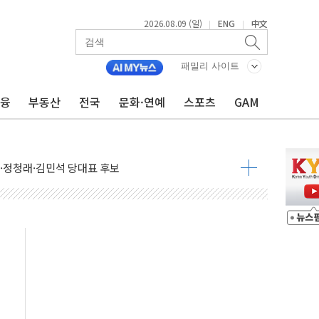
2026.08.09 (일)
ENG
中文
|
|
패밀리 사이트
투입…고수온 양식장 복구·지원 '총력'
금융
부동산
전국
문화·연예
스포츠
GAM
산사태 주의보'...경북도, 호우 피해·통제구간 없어
%p' 차 재역전 성공...金 45.42% vs 鄭 44.56%
·정청래·김민석 당대표 후보
 정청래에 승리...47.75% vs 42.08%
과 발표...김민석 47.75% 정청래 42.08%
표...김민석 45.09% 정청래 43.27% 송영길 11.63%
표...김민석 52.64% 정청래 39.89% 송영길 7.47%
0~8.14)
…공습 한계·탄약 부족 현실화