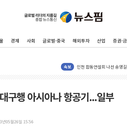
포항시 재난예산 40억 긴급 
울
경제
사회
글로벌·중국
해외투자
산업
증권·
울진·영덕 '호우특보'-포항 '
[종합] 김민석, 정청래에 '0.86
인천 합동연설회 나선 송영길
속보
김민석, 2주차 제주·인천 경선서
인사하는 김민석 당대표 후보
[속보] 민주, 제주·인천 경선 결
 대구행 아시아나 항공기...일부
[속보] 민주, 인천 경선 결과 발
[속보] 민주, 제주 경선 결과 발
이번주 국내 주요 금융일정(8.1
23년05월26일 15:56
美, 이란전 출구전략 만지작