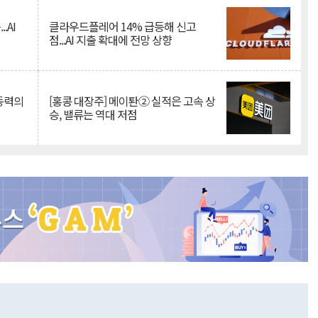
.AI
클라우드플레어 14% 급등해 신고
점...AI 지출 확대에 전망 상향
 동력의
[홍콩 대장주] 메이퇀② 실적은 고속 상
승, 밸류는 역대 저점