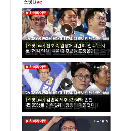
스팟
Live
[스팟Live] 환호 속 입장해 나란히 ‘찰칵’…서
로 ‘저격 연설’ 들을 때 후보들 표정은? |
26.08.08 더불어민주당 당대표·최고위원 후
보 인천 합동연설회
[스팟Live] 김민석 제주 52.64%·인천
45.09%로 연속 1위…정청래 따돌렸다’ |
26.08.08 더불어민주당 당대표·최고위원 후
보 인천 합동연설회