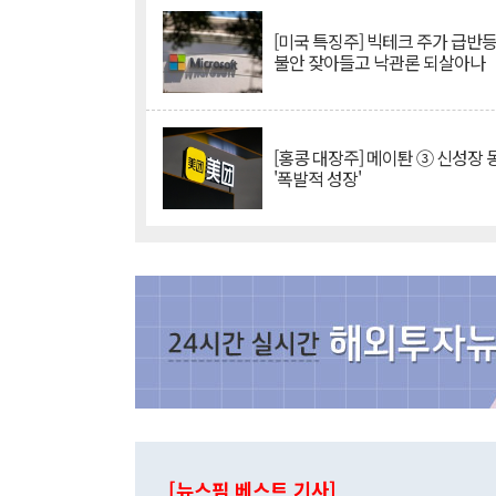
[미국 특징주] 빅테크 주가 급반등..
불안 잦아들고 낙관론 되살아나
[홍콩 대장주] 메이퇀 ③ 신성장
'폭발적 성장'
[뉴스핌 베스트 기사]