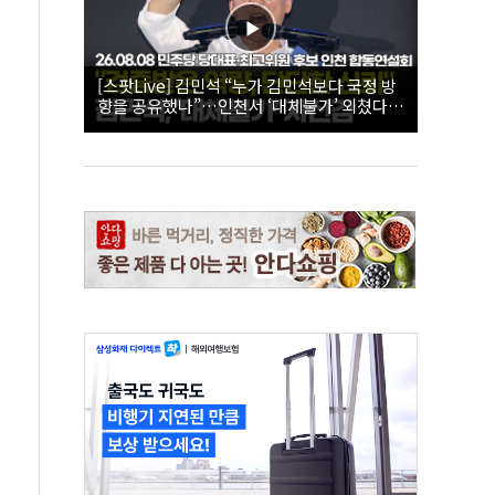
[스팟Live] 김민석 “누가 김민석보다 국정 방
향을 공유했나”…인천서 ‘대체불가’ 외쳤다 |
26.08.08 더불어민주당 당대표·최고위원 후
보 인천 합동연설회