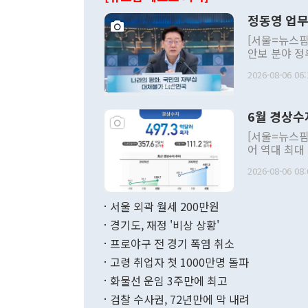
정동영 업무
[서울=뉴스핌
안보 분야 정
평화공존 발전
2026-08-06 06:
발언 중에는 
언한 것이 있
령은 공개적으
6월 경상수
주의적 희망에
관의 대북 정
[서울=뉴스핌
관 부처 장관
어 역대 최대
관의 무리한 
출 호조로 월
다. [정동영 통일부 장관이 지난달 23일 오후 서울 종로구 정부서울청사에
2026-08-06 08:
료=한국은행] 한국은행이 6일 발표한 '2026년 6월 국제수지(잠정)'에
서 취임 1주년 
면 지난 6월
부 장관 권한
1000만달러
서울 외곽 월세 200만원
발전 구상'을
이에 따라 올
적 갈등 해결
경기도, 재정 '비상 상황'
했다. 경상수
결과 혐오의 
9000만달러
프로야구 전 경기 폭염 취소
년간의 CVI
지 기준 상품
고령 취업자 첫 1000만명 돌파
무너졌다고도 
며 월간 기준
현실을 바꾸는
달러로 38.
화물선 운임 3주만에 최고
를 평화 체제
196.9% 급
검찰 수사권, 72년만에 막 내려
함께 4자 대
수출은 160