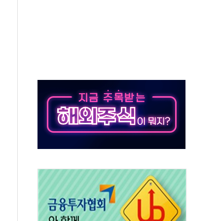
50㎜ 폭우…강원 동해안 강한 비 이어져
 환경미화원 수거차에 치여 사망
동…60대 남성 2명 숨져
보는 일 없게"…'결혼 페널티' 22개 과제 손본다
터보트 전복…1명 사망·1명 실종
의 날 참석..."국제적 시민 연대로 목소리 내야"
 실종 60대 나흘만에 숨진 채 발견
 살해 10대 아들 체포
' 받아친 정청래…제주 연설서 신경전 고조