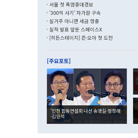
지만 이 대통
서울 첫 폭염중대경보
(18.6%) 
화공존 정책이
했다. 통관 기
'300억 사기' 차가원 구속
다"고 지적했
(16.4%)
투리가 잡혀 
실거주 아니면 세금 껑충
월(-10억9
쁜 상황이 초
증가와 유류할
실적 발표 앞둔 스페이스X
9·19 군사
기록했지만 
[히든스테이지] 즌·오아 첫 도전
"우리의 선의
로 전환됐다.
으로 약간의 의문
를 기록해 전
관은 업무보고
는 배당수입
주의에 근거한
줄면서 25억
[주요포토]
라며 "여러분
억1000만달
이 9월 러시
였던 올해 3
며 "정부 차
인의 해외투자
은 "그것은 
각각 증가했다
잘랐다. 정 
국인의 국내 
않았다는 점에
감소하며 전월
사합의 복원,
경신했다. 외
권이라는 지적
분기 말 만기
뒤 "여기 업
다. 내국인의
'인천 합동연설회 나선 송영길·정청래
부의 한 소식
다. eoyn2@
·김민석
를 거쳐 결정
련 부처 장관
하고 대통령의
한 문제"라고 지적했다. 이재명 대통령이