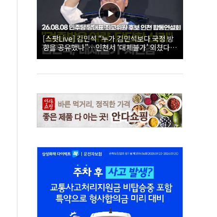
[스팟Live] 김민석 “누가 김민석보다 국정 방
향을 공유했나”…인천서 ‘대체불가’ 외쳤다 |
26.08.08 더불어민주당 당대표·최고위원 후
보 인천 합동연설회