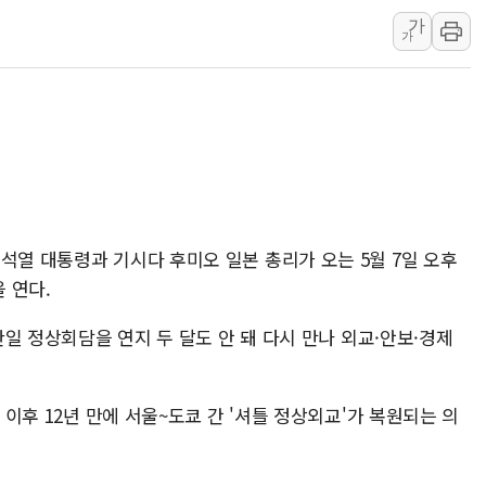
가
폐기물 수거하다 참변…60대
가
서울 중랑구 주택가서 흉기 난
李대통령 "결혼 때문에 손해 
여수 오동도 인근 해상서 모
추미애, '위안부' 피해자 기림
인천 선재도 갯벌서 해루질 중
인천서 말다툼 중 어머니 흉기
'화합' 꺼낸 김민석에 '뻔뻔
석열 대통령과 기시다 후미오 일본 총리가 오는 5월 7일 오후
 연다.
李대통령, ISA 개편 재검토 
 한일 정상회담을 연지 두 달도 안 돼 다시 만나 외교·안보·경제
리 이후 12년 만에 서울~도쿄 간 '셔틀 정상외교'가 복원되는 의