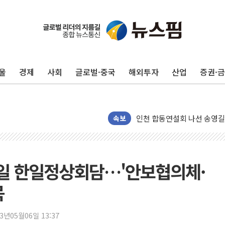
울
경제
사회
글로벌·중국
해외투자
산업
증권·
울진·영덕 '호우특보'-포항 '
[종합] 김민석, 정청래에 '0.86
인천 합동연설회 나선 송영길
김민석, 2주차 제주·인천 경선서
속보
인사하는 김민석 당대표 후보
[속보] 민주, 제주·인천 경선 결
[속보] 민주, 인천 경선 결과 발
 7일 한일정상회담…'안보협의체·
[속보] 민주, 제주 경선 결과 발
목
이번주 국내 주요 금융일정(8.1
美, 이란전 출구전략 만지작
23년05월06일 13:37
강릉·동해·삼척 시간당 최대 