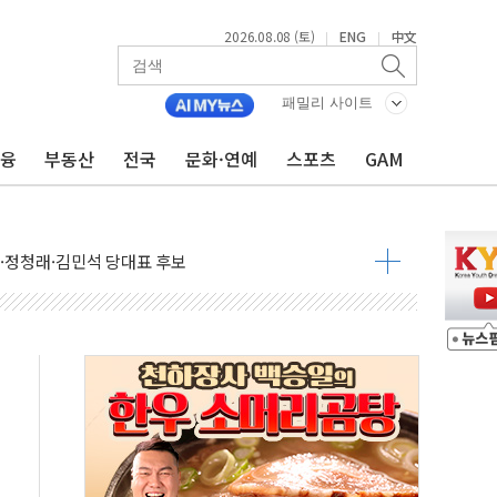
2026.08.08 (토)
ENG
中文
|
|
패밀리 사이트
금융
부동산
전국
문화·연예
스포츠
GAM
산사태 주의보'...경북도, 호우 피해·통제구간 없어
%p' 차 재역전 성공...金 45.42% vs 鄭 44.56%
·정청래·김민석 당대표 후보
 정청래에 승리...47.75% vs 42.08%
과 발표...김민석 47.75% 정청래 42.08%
표...김민석 45.09% 정청래 43.27% 송영길 11.63%
표...김민석 52.64% 정청래 39.89% 송영길 7.47%
0~8.14)
…공습 한계·탄약 부족 현실화
50㎜ 폭우…강원 동해안 강한 비 이어져