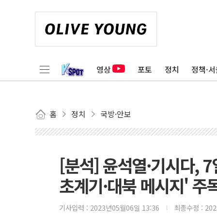
영상
포토
정치
정책·서
홈
정치
국방·안보
[분석] 윤석열·기시다,
초계기·대북 메시지' 주
기사입력 :
2023년05월06일 13:36
최종수정 :
20