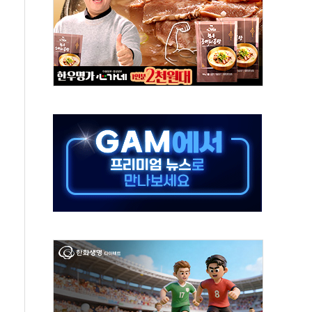
 환경미화원 수거차에 치여 사망
동…60대 남성 2명 숨져
보는 일 없게"…'결혼 페널티' 22개 과제 손본다
터보트 전복…1명 사망·1명 실종
의 날 참석..."국제적 시민 연대로 목소리 내야"
 실종 60대 나흘만에 숨진 채 발견
 살해 10대 아들 체포
' 받아친 정청래…제주 연설서 신경전 고조
지시…與 "적극 환영"·野 "졸속 국정"