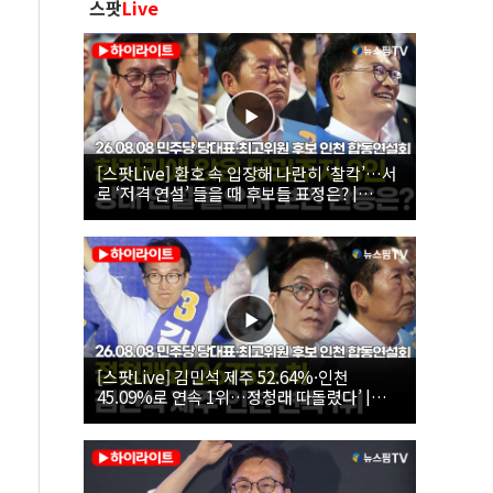
스팟
Live
[스팟Live] 환호 속 입장해 나란히 ‘찰칵’…서
로 ‘저격 연설’ 들을 때 후보들 표정은? |
26.08.08 더불어민주당 당대표·최고위원 후
보 인천 합동연설회
[스팟Live] 김민석 제주 52.64%·인천
45.09%로 연속 1위…정청래 따돌렸다’ |
26.08.08 더불어민주당 당대표·최고위원 후
보 인천 합동연설회