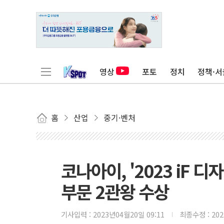
영상
포토
정치
정책·서
홈
산업
중기·벤처
코나아이, '2023 iF
부문 2관왕 수상
기사입력 :
2023년04월20일 09:11
최종수정 :
20