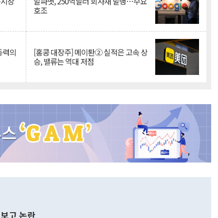
측시장
알파벳, 250억달러 회사채 발행…수요
호조
 동력의
[홍콩 대장주] 메이퇀② 실적은 고속 상
승, 밸류는 역대 저점
보고 논란