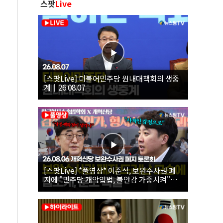
스팟
Live
[스팟Live] 더불어민주당 원내대책회의 생중
계｜26.08.07
[스팟Live] *풀영상* 이준석, 보완수사권 폐
지에 "민주당 개악입법, 불안감 가중시켜"｜
26.08.06 개혁신당 보완수사권 폐지 토론회