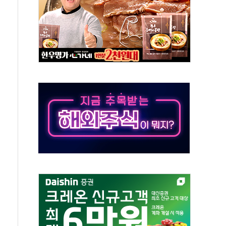
것"…군수품 부족설 일축 "막대한 무기 보유"
적 방어…다음 과제는 '외형 확대'
해협 통항 제한 검토에 유가 3% 급등…금값 보합
하락…다우 5거래일 랠리 '마침표'
개방 합의 막바지.."美와 직접 협상 없어"
나·기자회견·주요 정당 - 8월 7일
정청래·김민석 후보 - 8월 7일
동산정책 2차 점검회의…주택 공급 대책 막바지 조율