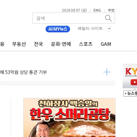
2026.08.07 (금)
ENG
中文
|
|
패밀리 사이트
기…매출 16% 늘고 영업이익은 제자리
금융
부동산
전국
문화·연예
스포츠
GAM
뷰티 페스타'…최대 91% 할인
 '팔도음식대전'
해 53억원 상당 통큰 기부
'생계형 적합업종' 재지정...5년 더 보호
가 완화 불확실성에 1.2% 하락 마감
오늘 부동산 2차 회의 外
트래블카드'…휴가철 넘어 장기 고객 묶는다
모델 발탁… 부산 광안서 약국 팝업스토어 운영
15% 관세…한국 등엔 '합산 상한' 적용
 미 국채금리·달러 동반 상승…시장, 美 고용지표 촉각
단' 행정명령 서명…출생시민권 제한 재시동