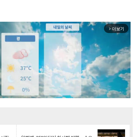
더보기
arrow_forward_ios
Mute