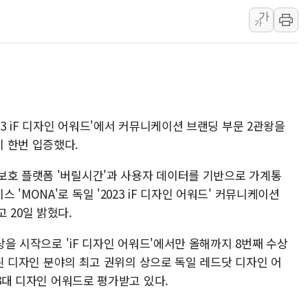
가
트럼프 "이란전 조만간 끝날 
가
현대리바트, 원가 개선으로 실
[금/유가] 이란의 호르무즈 
뉴욕증시, 유가·금리 부담에 
이란, 오만과 호르무즈 해협 재
[오늘의 국회일정] 상임위·세미
23 iF 디자인 어워드'에서 커뮤니케이션 브랜딩 부문 2관왕을
[민주 당권주자 일정] 송영길·
 한번 입증했다.
李대통령, 오늘 오후 2시 부
보호 플랫폼 '버릴시간'과 사용자 데이터를 기반으로 가계통
'MONA'로 독일 '2023 iF 디자인 어워드' 커뮤니케이션
 20일 밝혔다.
수상을 시작으로 'iF 디자인 어워드'에서만 올해까지 8번째 수상
시작된 디자인 분야의 최고 권위의 상으로 독일 레드닷 디자인 어
 3대 디자인 어워드로 평가받고 있다.