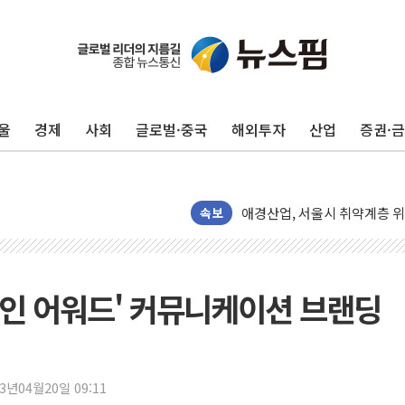
네이버, AI 투자로 숨 고르
울
경제
사회
글로벌·중국
해외투자
산업
증권·
카카오스타일 지그재그, '직잭
풀무원푸드앤컬처, 인천공항서
애경산업, 서울시 취약계층 위
중기부, 떡국·떡볶이떡 제조업 
속보
[브라질증시] 금리 인하에도 추
[뉴스핌 이 시각 PICK] 李, 
카드사 고객 유입 창구 된 '
 디자인 어워드' 커뮤니케이션 브랜딩
제나벨, 배우 공승연 브랜드 
트럼프, 폴리실리콘·태양광에 
[채권/외환] 국제유가 급등에
23년04월20일 09:11
트럼프, '원정출산 시민권 차