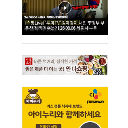
[스팟Live] '투미TV' 김제경이 내린 李정부 부
동산 정책 점수는? | 26.08.06 서울시 부동산
대토론회