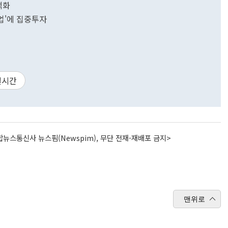
격화
업'에 집중투자
릴시간
뉴스통신사 뉴스핌(Newspim), 무단 전재-재배포 금지>
맨위로