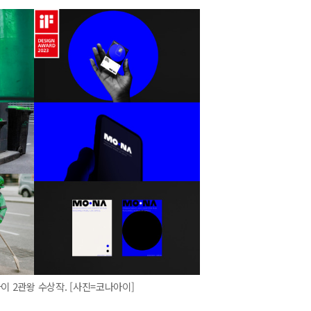
나아이 2관왕 수상작. [사진=코나아이]