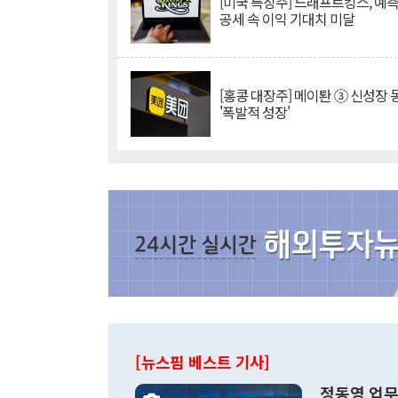
[미국 특징주] 드래프트킹스, 예
공세 속 이익 기대치 미달
[홍콩 대장주] 메이퇀 ③ 신성장
'폭발적 성장'
[뉴스핌 베스트 기사]
정동영 업무