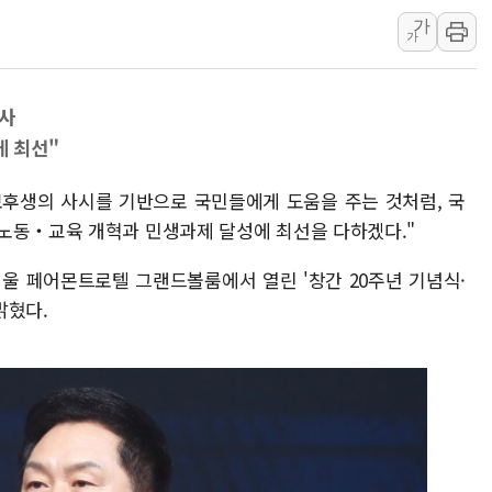
[베트남 증시] 지수 하락 속 'DGC
가
가
'월가의 황제' 다이먼 "금융시장 레
양주 섬유염색공장서 화재 1명 중상…
김정관 산업부 장관 "주 52시간 손봐
축사
해군 1함대 창설 80주년…지역과 함께
 최선"
[3보] 북, 원산서 동해로 단거리 탄도
정보후생의 사시를 기반으로 국민들에게 도움을 주는 것처럼, 국
우크라 드론 전술, 중남미 콜롬비아에
노동‧교육 개혁과 민생과제 달성에 최선을 다하겠다."
동해해경, 독도 해상서 부유물 감긴 
주한미군 "오산기지 누출, 백린 아닌 
서울 페어몬트로텔 그랜드볼룸에서 열린 '창간 20주년 기념식·
밝혔다.
구미 폐염산처리업체서 불 2시간30여