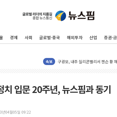
울
경제
사회
글로벌·중국
해외투자
산업
증권·
유럽증시, 견조한 실적 소화하며 대부분
리투아니아 국방 "러, 우크라 드론으로
구광모, 내주 실리콘밸리서 젠슨 황 
속보
뉴욕증시 개장 전 특징주...모더나
김정관 장관 "영업이익 N% 성과급
뉴욕증시 프리뷰, 미 주가선물 AI주
"정치 입문 20주년, 뉴스핌과 동기
청와대, 북한 단거리 탄도미사일 발사
금값 7주 만에 최고…美 고용 둔화·
[인도증시] 중동 긴장 완화에 실적 호
23년04월05일 09:22
러, 1인칭시점 드론으로 우크라 민간