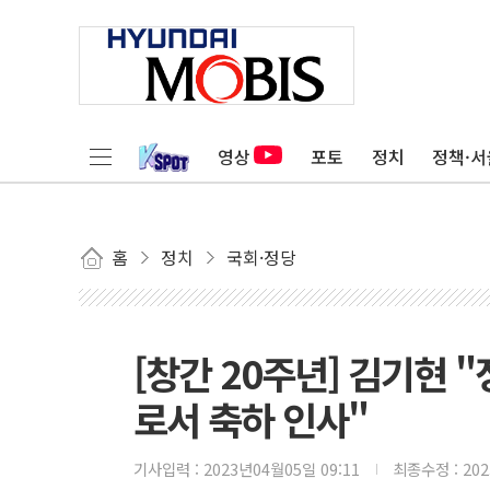
영상
포토
정치
정책·서
홈
정치
국회·정당
[창간 20주년] 김기현 
로서 축하 인사"
기사입력 :
2023년04월05일 09:11
최종수정 :
20