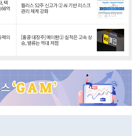
, 텍
퀄리스 52주 신고가 ② AI 기반 리스크
168억
관리 체계 강화
 동력의
[홍콩 대장주] 메이퇀② 실적은 고속 상
승, 밸류는 역대 저점