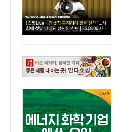
[스팟Live] "전셋집 구하려다 월세 선택"...사
회에 첫발 내디딘 청년의 한탄 | 26.08.06 서울
시 부동산 대토론회