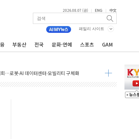
2026.08.07 (금)
ENG
中文
|
|
패밀리 사이트
금융
부동산
전국
문화·연예
스포츠
GAM
 상승… "2분기 기업 순이익 21% 증가" 전망
 나토 회원국 공격 검토… 거짓 깃발 작전"
재회…로봇·AI 데이터센터·모빌리티 구체화
·아이온큐·도어대시↑ VS 샌디스크·피그마·앱러빈↓
 반대…상법·자본시장법 개정 논의"
 차익실현 속 혼조세...웨스턴디지털·샌디스크↓
에 긴급 안보 점검회의
호르무즈 재개방 기대에 강세
조까지, 상승...호실적 보고 기업 상승세 뚜렷
인 '사파리' 공격… 시민들 공포감 극대화 전략