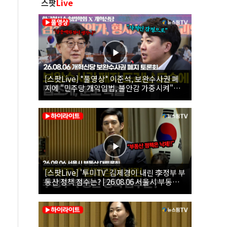
스팟
Live
[스팟Live] *풀영상* 이준석, 보완수사권 폐
지에 "민주당 개악입법, 불안감 가중시켜"｜
26.08.06 개혁신당 보완수사권 폐지 토론회
[스팟Live] '투미TV' 김제경이 내린 李정부 부
동산 정책 점수는? | 26.08.06 서울시 부동산
대토론회