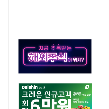
' 임시 주총 기대감에 홀로 상한가…마진 잔액은 사상 최고
버리지 위험수위…숨은 차입이 더 큰 변수"
대응 1단계 진압 중
야, 경쟁상대 中과 비교해야"
하는 '선봉'의 대민 봉사
미사일 1발 발사… 올해 10번째·42일 만 도발
 새 안보 위기… 반군·마약카르텔이 습득해 전투 활용
어선 구조
무해한 표면 부식 물질"
분만에 진화...외국인 노동자 숨져