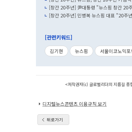
[창간 20주년] 尹대통령 "뉴스핌 창간 20
[창간 20주년] 민병복 뉴스핌 대표 "20주
[관련키워드]
김기현
뉴스핌
서울이코노믹포
<저작권자(c) 글로벌리더의 지름길 종합
디지털뉴스콘텐츠 이용규칙 보기
뒤로가기