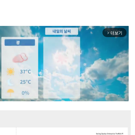
더보기
arrow_forward_ios
Mute