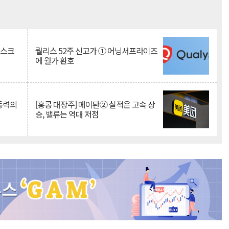
Mute
리스크
퀄리스 52주 신고가 ① 어닝서프라이즈
에 월가 환호
 동력의
[홍콩 대장주] 메이퇀② 실적은 고속 상
승, 밸류는 역대 저점