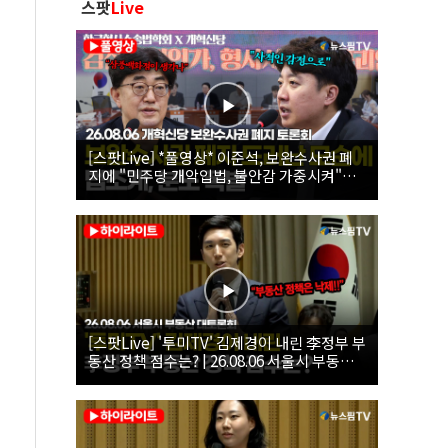
스팟
Live
[스팟Live] *풀영상* 이준석, 보완수사권 폐
지에 "민주당 개악입법, 불안감 가중시켜"｜
26.08.06 개혁신당 보완수사권 폐지 토론회
[스팟Live] '투미TV' 김제경이 내린 李정부 부
동산 정책 점수는? | 26.08.06 서울시 부동산
대토론회