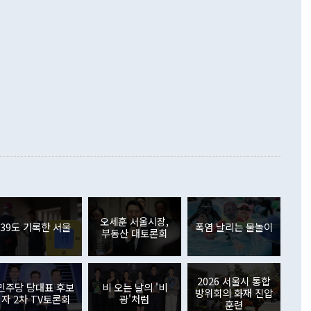
 처음으로 1000억달러를 넘어섰다. 상품수입은 644억8000만
 데 힘이 되지 않는다"고 주장했다. 정 장관은 또 "정전 체제
6% 늘었다. 통관 기준으로는 반도체 수출이 전년 동월 대비
로 바꾸는 논의에 착수하겠다"면서 "북·미 정상회담 견인과
증했고 컴퓨터·주변기기(SSD)는 282.7% 증가했다. IT 품목
화의 동력을 확보하기 위해 최선을 다할 것"이라고 말했다. 하
.4% 늘었으며 비IT 품목도 ▲석유제품(47.5%) ▲화공품
령은 정 장관의 구상에 대부분 제동을 걸었다. 이 대통령은 "평
▲철강제품(17.9%) ▲승용차(6.1%) 등을 중심으로 18.6% 증가
 정치적으로 악용되는 측면이 있다"며 "많이 조심하셔야 한
준 수입은 ▲원자재(30.5%) ▲자본재(35.3%) ▲소비재
다. 북한을 다른 이름으로 불러야 한다는 주장에는 "표현에 꼬
가 모두 늘었다. 서비스수지는 12억9000만달러 적자를 기록해 전
정쟁으로 휘몰아 들어가면 원래 하고자 했던 데에서 오히려 나
000만달러)보다 적자 폭이 확대됐다. 여행수지는 외국인 입국자
래될 수 있다"고 경고했다. 이 대통령은 남북 신뢰 구축을 위해
증료 인상 등에 따른 출국자 감소로 4억4000만달러 흑자를
합의를 선제적으로 복원해야 한다는 정 장관의 주장에 대해서도
지식재산권사용료수지는 전월 흑자에서 4억4000만달러 적자
대로 하는 게 과연 한반도의 평화와 안정에 플러스냐, 결론적
 본원소득수지는 배당소득을 중심으로 32억7000만달러 흑자
이 들 때도 있다"며 부정적으로 반응했다. 조현 외교부 장
월(21억7000만달러)보다 흑자 폭이 확대됐다. 배당소득수지
 사후 브리핑에서 정 장관이 언급한 '4자 회담'에 대해 "이상
이 늘어난 데다 전월 분기배당에 따른 기저효과로 배당지급이
 어떤 희망이라 하더라도 그건 아직 조율되지 않은 방법"이
6000만달러 흑자를 나타냈다. 금융계정 순자산은 6월 중 467
들께서 디스카운트해 주시면 좋겠다"고 선을 그었다. 정 장관
러 증가해 월간 기준 역대 최대 증가 폭을 기록했다. 종전 최대
아 블라디보스토크에서 열리는 '동방경제포럼(EEF)'을 언급하
월(369억9000만달러)을 넘어선 것이다. 직접투자에서는 내국
원에서 (참석을) 검토하고 있다"고 발언한 데 대해서도 조 장관
가 80억1000만달러, 외국인의 국내투자가 46억3000만달러
외교부의 몫"이라며 "아직 거기까지 진도가 나가지 않았다"고
오세훈 서울시장,
. 증권투자에서는 외국인의 국내 주식 매도세가 이어졌다. 외
39도 기록한 서울
폭염 날리는 물놀이
부동산 대토론회
장관이 이날 소개한 대북 구상과 설명은 정부 내 조율을 거치지
주식 투자는 차익실현 매도 등의 영향으로 316억1000만달러
서 문제가 있다. 특히 주적 표현 대체와 국호 사용, 9·19 군
(-310억5000만달러)에 이어 역대 최대 순매도 기록을 다시
 4자회담 추진 등은 통일부 장관이 결정할 사안이 아니어서 월
국인의 국내 채권투자는 세계국채지수(WGBI) 자금 유입에도
이 나오고 있다. 이 대통령은 정 장관의 업무보고를 듣고 난
도래 영향으로 증가 폭이 줄어든 52억9000만달러를 기록했
2026 서울시 통합
무보고에 발표했다고 승인난 건 아니다"라고 재차 확인했다. 정
민주당 당대표 후보
비 오는 날의 '비
 해외 증권투자는 주식을 중심으로 35억6000만달러 증가했
방위회의 화재 진압
자 2차 TV토론회
광'처럼
통은 "정 장관의 발언 내용은 대부분 국가안전보장회의(NSC)
newspim.com
훈련