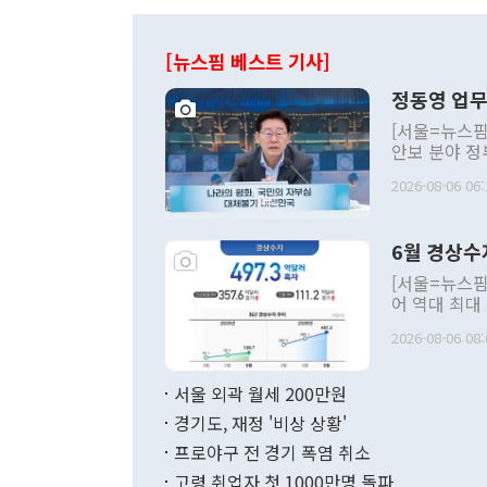
[뉴스핌 베스트 기사]
정동영 업무
[서울=뉴스핌
안보 분야 정
평화공존 발전
2026-08-06 06:
발언 중에는 
언한 것이 있
령은 공개적으
6월 경상수
주의적 희망에
관의 대북 정
[서울=뉴스핌
관 부처 장관
어 역대 최대
관의 무리한 
출 호조로 월
다. [정동영 통일부 장관이 지난달 23일 오후 서울 종로구 정부서울청사에
2026-08-06 08:
료=한국은행] 한국은행이 6일 발표한 '2026년 6월 국제수지(잠정)'에
서 취임 1주년 
면 지난 6월
부 장관 권한
1000만달러
서울 외곽 월세 200만원
발전 구상'을
이에 따라 올
적 갈등 해결
경기도, 재정 '비상 상황'
했다. 경상수
결과 혐오의 
9000만달러
프로야구 전 경기 폭염 취소
년간의 CVI
지 기준 상품
고령 취업자 첫 1000만명 돌파
무너졌다고도 