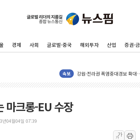
울
경제
사회
글로벌·중국
해외투자
산업
증권·
[코인 시황] 비트코인, ETF 
[르포] 39도 폭염 속 잠실 개표소 
강원·전라권 폭염중대경보 확대…
속보
빚투·레버리지 줄었지만, 반도체 
양주 가전제품 창고서 화재…차량 
[2보] 북한, 원산서 동해상 단거
는 마크롱-EU 수장
종로·중구 오피스 78%가 준공 
법원, '관저 이전 봐주기 감사' 
23년04월04일 07:39
성폭력 피해자 보호단체, 경찰수
가
우크라, 러 탄도미사일 공격에 속
가