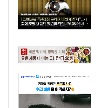
[스팟Live] "전셋집 구하려다 월세 선택"...사
회에 첫발 내디딘 청년의 한탄 | 26.08.06 서울
시 부동산 대토론회