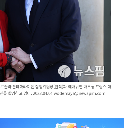
 우르줄라 폰데어라이엔 집행위원장(왼쪽)과 에마뉘엘 마크롱 프랑스 대
촬영하고 있다. 2023.04.04 wodemaya@newspim.com