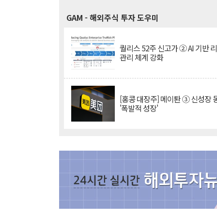
GAM
- 해외주식 투자 도우미
퀄리스 52주 신고가 ② AI 기반 
관리 체계 강화
[홍콩 대장주] 메이퇀 ③ 신성장
'폭발적 성장'