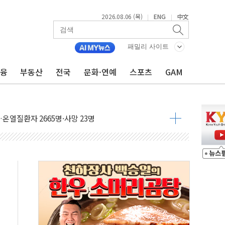
2026.08.06 (목)
ENG
中文
|
|
패밀리 사이트
금융
부동산
전국
문화·연예
스포츠
GAM
자금 유입에도 박스권…美 암호화폐 법안 처리 여부도 변수
시위 '62일째'..."대부분 여기서 상주"
온열질환자 2665명·사망 23명
두 종목에 코스피 '휘청'
3대·건물 1동 전소
리 탄도미사일 발사
10년 이상…리뉴얼이 경쟁력 가른다
유병호 구속적부심 기각
사개혁위에 보완수사권 폐지 우려 전달
수무책… 패트리엇 미사일 지원, 작년의 3분의 1