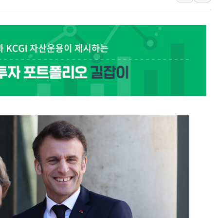
"5.18은 북한 지령" 설교한 목사
[종합] 특검, '양평' 원희룡 2
[내일날씨] 절기상 '입추'에 폭염
제천 바이오밸리 공장 옥상서 불
개혁신당 "민주, '盧 수사' 악
CJ온스타일, 2분기 영업익 260
AI 연산은 포항, 전력 저장은 영
[속보] 북, 동해상으로 미상 발사
한국투자증권, 국내 최초 상반기 
[IPO] 니어스랩 "피지컬 AI 자