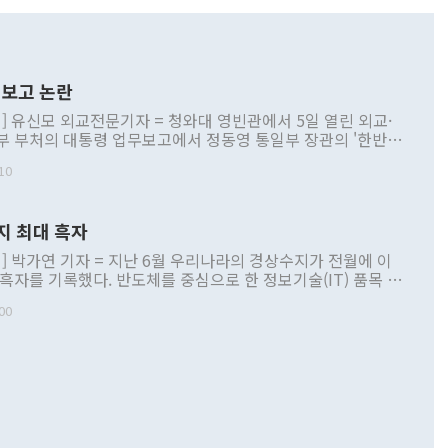
보고 논란
] 유신모 외교전문기자 = 청와대 영빈관에서 5일 열린 외교·
부 부처의 대통령 업무보고에서 정동영 통일부 장관의 '한반도
 구상'과 업무보고 발언이 논란을 빚고 있다. 이날 정 장관의
10
정부 내 조율을 거치지 않은 사안을 정책으로 추진하겠다고 공
는가 하면 사실 관계에 맞지 않은 설명도 있었다. 이재명 대통
로 신중을 기해 달라고 경고했고, 조현 외교부 장관은 '이상
지 최대 흑자
 근거한 비현실적 구상'이라는 비판을 내놨다. 그동안 정 장
책 관련 발언이 물의를 빚은 적은 여러 번 있지만 대통령과 유
] 박가연 기자 = 지난 6월 우리나라의 경상수지가 전월에 이
이 공개적으로 부정적 입장을 표명한 것은 이례적이다. 정 장
 흑자를 기록했다. 반도체를 중심으로 한 정보기술(IT) 품목 수
대북 접근법과 월권을 제어해야 한다는 목소리도 높아지고 있
간 상품수출이 처음으로 1000억달러를 넘어선 영향이다. [자
00
 따르
기자간담회를 하고 있다. [사진=통일부] 2026.07.23 ◆통일
 경상수지는 497억3000만달러 흑자로 집계됐다. 전월(386억
 넘어선 주장 정 장관은 이날 업무보고에서 '한반도 평화공존
)에 이어 두 달 연속 월간 기준 역대 최대 기록을 갈아치웠다.
 설명하면서 이재명 정부 2년차 핵심 과제로 상호 존중·평화
해 상반기 누적 경상수지 흑자는 1910억1000만달러를 기록
·핵 없는 한반도 등 3대 기본 방향을 제시했다. 정 장관은 "대
지 흑자를 견인한 것은 상품수지다. 6월 상품수지는 478억
언어는 멈춰야 한다"면서 주적 용어 대체를 주장했다. 지난 25
 흑자를 기록하며 전월에 이어 역대 최대를 다시 썼다. 국제수
D(완전하고 검증가능하며 되돌릴 수 없는 비핵화) 구도는 이미
수출은 1123억7000만달러로 전년 동월 대비 84.5% 증가하
했다. 또 "현 시점에서 흘러간 선(先)비핵화만 되뇌는 것은