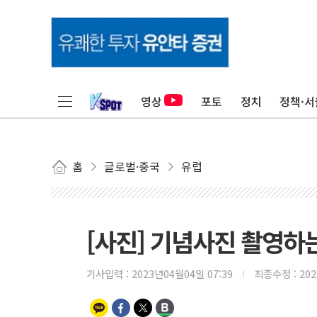
영상
포토
정치
정책·서
홈
글로벌·중국
유럽
[사진] 기념사진 촬영하
기사입력 :
2023년04월04일 07:39
최종수정 :
20