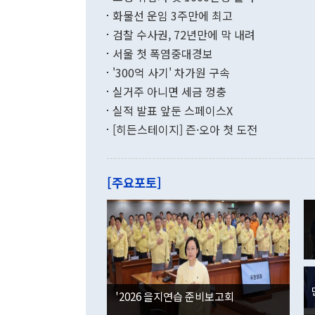
며 월간 기준
현실을 바꾸는
달러로 38.
화물선 운임 3주만에 최고
를 평화 체제
196.9% 급
검찰 수사권, 72년만에 막 내려
함께 4자 대
수출은 160
지만 이 대통
서울 첫 폭염중대경보
(18.6%) 
화공존 정책이
했다. 통관 기
'300억 사기' 차가원 구속
다"고 지적했
(16.4%)
투리가 잡혀 
실거주 아니면 세금 껑충
월(-10억9
쁜 상황이 초
증가와 유류할
실적 발표 앞둔 스페이스X
9·19 군사
기록했지만 
[히든스테이지] 즌·오아 첫 도전
"우리의 선의
로 전환됐다.
으로 약간의 의문
를 기록해 전
관은 업무보고
는 배당수입
주의에 근거한
줄면서 25억
[주요포토]
라며 "여러분
억1000만달
이 9월 러시
였던 올해 3
며 "정부 차
인의 해외투자
은 "그것은 
각각 증가했다
잘랐다. 정 
국인의 국내 
않았다는 점에
감소하며 전월
사합의 복원,
경신했다. 외
권이라는 지적
분기 말 만기
뒤 "여기 업
다. 내국인의
'2026 을지연습 준비보고회
부의 한 소식
다. eoyn2@