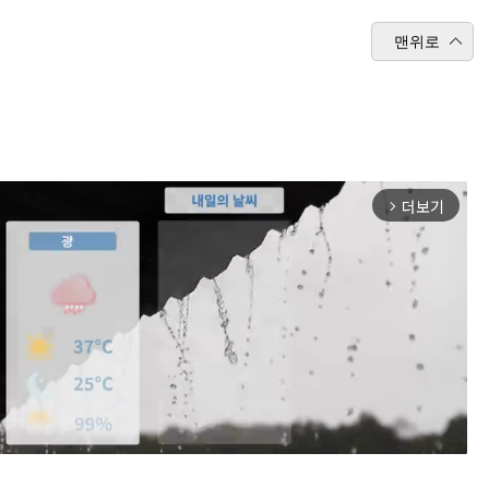
맨위로
더보기
arrow_forward_ios