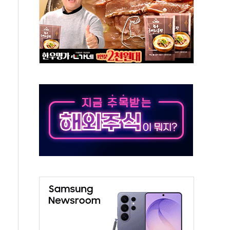
 불구속 송치
차 조사…'당정대 회의' 한동훈·방기선 수사도 속도
 절정…서울 한낮 39도
…30여분 만에 진화
연으로 형사사법 틀 바꿔…국민 불안감 가중"
억원…전년 比 21.2%↑
광…지역펀드 9·10호 확정
체 발사
영업이익 2조 돌파
율비행 기술로 글로벌 방산 시장 공략"