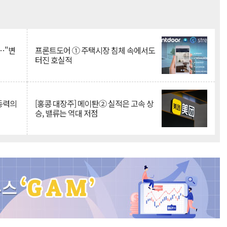
Mute
…"변
프론트도어 ① 주택시장 침체 속에서도
터진 호실적
 동력의
[홍콩 대장주] 메이퇀② 실적은 고속 상
승, 밸류는 역대 저점