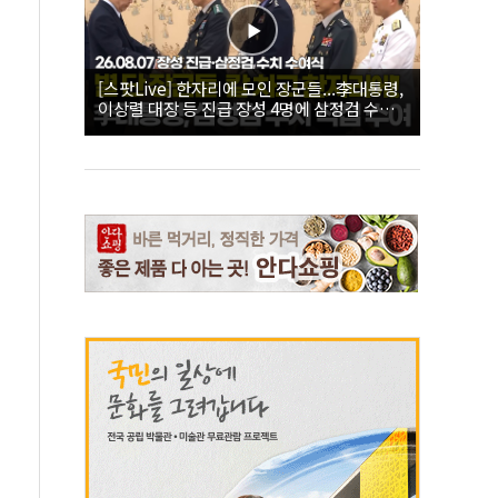
[스팟Live] 한자리에 모인 장군들...李대통령,
이상렬 대장 등 진급 장성 4명에 삼정검 수치
직접 수여｜26.08.07 장성 진급·삼정검 수치
수여식