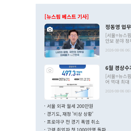
[뉴스핌 베스트 기사]
정동영 업무
[서울=뉴스핌
안보 분야 정
평화공존 발전
2026-08-06 06:
발언 중에는 
언한 것이 있
령은 공개적으
6월 경상수
주의적 희망에
관의 대북 정
[서울=뉴스핌
관 부처 장관
어 역대 최대
관의 무리한 
출 호조로 월
다. [정동영 통일부 장관이 지난달 23일 오후 서울 종로구 정부서울청사에
2026-08-06 08:
료=한국은행] 한국은행이 6일 발표한 '2026년 6월 국제수지(잠정)'에
서 취임 1주년 
면 지난 6월
부 장관 권한
1000만달러
서울 외곽 월세 200만원
발전 구상'을
이에 따라 올
적 갈등 해결
경기도, 재정 '비상 상황'
했다. 경상수
결과 혐오의 
9000만달러
프로야구 전 경기 폭염 취소
년간의 CVI
지 기준 상품
고령 취업자 첫 1000만명 돌파
무너졌다고도 