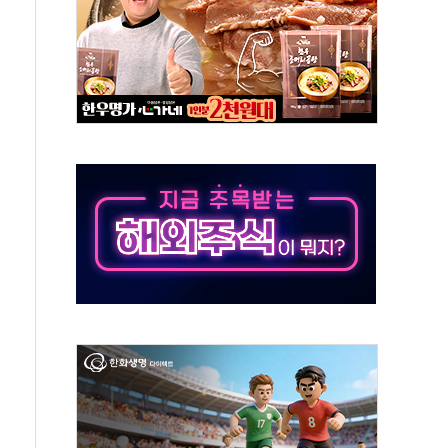
해도 놀랍지 않아"
태양광 착공…여의도 1.6배 규모
...금융주 낙폭 커
부정책 아냐" 해명
~9일 최대 100mm 호우
체결… 수니파 국가들의 새 안보 협력 구도
비온 59㎡ 18억원대
-서울시 '정책 엇박자'
…생애최초만 경쟁 치열