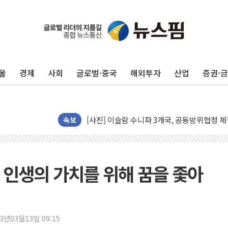
울
경제
사회
글로벌·중국
해외투자
산업
증권·
뉴욕증시 프리뷰, 美 고용 쇼크에 금리 인상 
[종합] 美 7월 고용 2만3000명 감소 '쇼크'
[사진] 이슬람 수니파 3개국, 공동방위협정 
속보
뉴욕증시 개장 전 특징주...아틀라시안·클
보훈부, 미 DPAA와 MOU… "6·25 미군 실
트럼프 "금리 내려야"…파월 때와 달리 워시엔
큰 인생의 가치를 위해 꿈을 좇아
특정 정치인 측근 포항시 정책특보 내정설...포
李 "해남 태양광, 대한민국 다음 100년 밑거
李 대통령, '6시간 마라톤 부동산 2차 회의'
트럼프, 中 겨냥 폴리실리콘 관세 15% 부과
23년03월13일 09:15