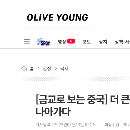
영상
포토
정치
정책·서
홈
영상
국제
[금교로 보는 중국] 더 
나아가다
기사입력 :
2023년03월13일 09:15
최종수정 :
20