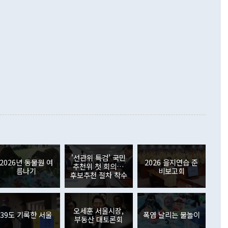
 처음으로 1000억달러를 넘어섰다. 상품수입은 644억8000만
 데 힘이 되지 않는다"고 주장했다. 정 장관은 또 "정전 체제
6% 늘었다. 통관 기준으로는 반도체 수출이 전년 동월 대비
로 바꾸는 논의에 착수하겠다"면서 "북·미 정상회담 견인과
증했고 컴퓨터·주변기기(SSD)는 282.7% 증가했다. IT 품목
화의 동력을 확보하기 위해 최선을 다할 것"이라고 말했다. 하
.4% 늘었으며 비IT 품목도 ▲석유제품(47.5%) ▲화공품
령은 정 장관의 구상에 대부분 제동을 걸었다. 이 대통령은 "평
▲철강제품(17.9%) ▲승용차(6.1%) 등을 중심으로 18.6% 증가
 정치적으로 악용되는 측면이 있다"며 "많이 조심하셔야 한
준 수입은 ▲원자재(30.5%) ▲자본재(35.3%) ▲소비재
다. 북한을 다른 이름으로 불러야 한다는 주장에는 "표현에 꼬
가 모두 늘었다. 서비스수지는 12억9000만달러 적자를 기록해 전
정쟁으로 휘몰아 들어가면 원래 하고자 했던 데에서 오히려 나
000만달러)보다 적자 폭이 확대됐다. 여행수지는 외국인 입국자
래될 수 있다"고 경고했다. 이 대통령은 남북 신뢰 구축을 위해
증료 인상 등에 따른 출국자 감소로 4억4000만달러 흑자를
합의를 선제적으로 복원해야 한다는 정 장관의 주장에 대해서도
지식재산권사용료수지는 전월 흑자에서 4억4000만달러 적자
대로 하는 게 과연 한반도의 평화와 안정에 플러스냐, 결론적
 본원소득수지는 배당소득을 중심으로 32억7000만달러 흑자
이 들 때도 있다"며 부정적으로 반응했다. 조현 외교부 장
월(21억7000만달러)보다 흑자 폭이 확대됐다. 배당소득수지
 사후 브리핑에서 정 장관이 언급한 '4자 회담'에 대해 "이상
이 늘어난 데다 전월 분기배당에 따른 기저효과로 배당지급이
 어떤 희망이라 하더라도 그건 아직 조율되지 않은 방법"이
6000만달러 흑자를 나타냈다. 금융계정 순자산은 6월 중 467
들께서 디스카운트해 주시면 좋겠다"고 선을 그었다. 정 장관
러 증가해 월간 기준 역대 최대 증가 폭을 기록했다. 종전 최대
아 블라디보스토크에서 열리는 '동방경제포럼(EEF)'을 언급하
월(369억9000만달러)을 넘어선 것이다. 직접투자에서는 내국
원에서 (참석을) 검토하고 있다"고 발언한 데 대해서도 조 장관
가 80억1000만달러, 외국인의 국내투자가 46억3000만달러
'선관위 특검' 국민
외교부의 몫"이라며 "아직 거기까지 진도가 나가지 않았다"고
2026년 동물원 여
2026 을지연습 준
. 증권투자에서는 외국인의 국내 주식 매도세가 이어졌다. 외
추천위 첫 회의…
름나기
비보고회
장관이 이날 소개한 대북 구상과 설명은 정부 내 조율을 거치지
주식 투자는 차익실현 매도 등의 영향으로 316억1000만달러
후보추천 절차 착수
서 문제가 있다. 특히 주적 표현 대체와 국호 사용, 9·19 군
(-310억5000만달러)에 이어 역대 최대 순매도 기록을 다시
 4자회담 추진 등은 통일부 장관이 결정할 사안이 아니어서 월
국인의 국내 채권투자는 세계국채지수(WGBI) 자금 유입에도
이 나오고 있다. 이 대통령은 정 장관의 업무보고를 듣고 난
도래 영향으로 증가 폭이 줄어든 52억9000만달러를 기록했
무보고에 발표했다고 승인난 건 아니다"라고 재차 확인했다. 정
오세훈 서울시장,
 해외 증권투자는 주식을 중심으로 35억6000만달러 증가했
39도 기록한 서울
폭염 날리는 물놀이
부동산 대토론회
통은 "정 장관의 발언 내용은 대부분 국가안전보장회의(NSC)
newspim.com