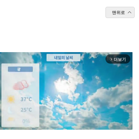
맨위로
더보기
arrow_forward_ios