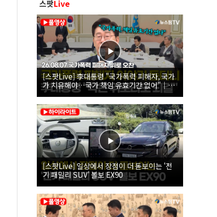
스팟
Live
[스팟Live] 李대통령 "국가폭력 피해자, 국가
가 치유해야…국가 책임 유효기간 없어"｜
26.08.07 국가폭력 피해자 위로 오찬
[스팟Live] 일상에서 장점이 더 돋보이는 '전
기 패밀리 SUV' 볼보 EX90