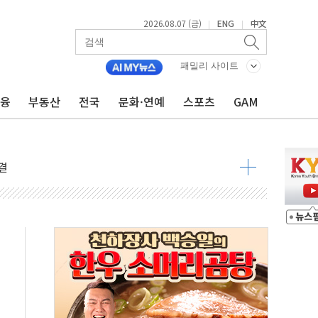
2026.08.07 (금)
ENG
中文
|
|
패밀리 사이트
금융
부동산
전국
문화·연예
스포츠
GAM
우려 후퇴…나스닥 선물 1%대 상승
…9월 금리 인상 기대 후퇴
체결
라우드플레어·태양광주↑ VS 트레이드데스크·웬디스↓
종자 7359명 끝까지 찾겠다"
 톤 낮춰
항시 '시끌'
름…수도권 집중 완화 전환점"
 주재… "전폭적 공급 확대·속도전 총력"
…美 태양광주 급등