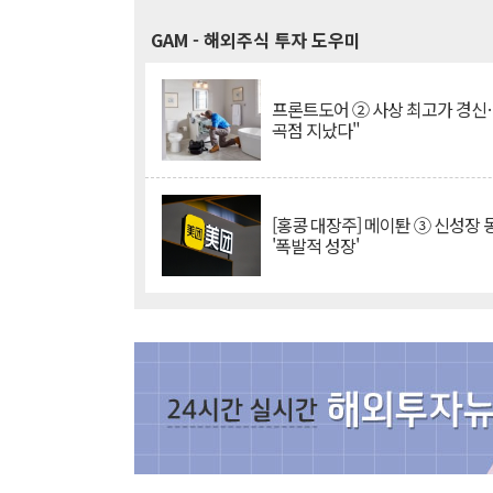
GAM
- 해외주식 투자 도우미
프론트도어 ② 사상 최고가 경신
곡점 지났다"
[홍콩 대장주] 메이퇀 ③ 신성장
'폭발적 성장'