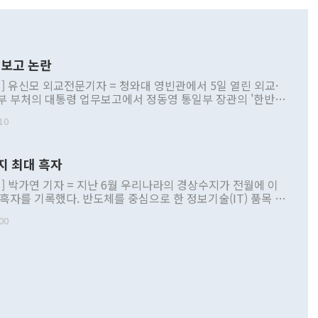
보고 논란
] 유신모 외교전문기자 = 청와대 영빈관에서 5일 열린 외교·
부 부처의 대통령 업무보고에서 정동영 통일부 장관의 '한반도
 구상'과 업무보고 발언이 논란을 빚고 있다. 이날 정 장관의
10
정부 내 조율을 거치지 않은 사안을 정책으로 추진하겠다고 공
는가 하면 사실 관계에 맞지 않은 설명도 있었다. 이재명 대통
로 신중을 기해 달라고 경고했고, 조현 외교부 장관은 '이상
지 최대 흑자
 근거한 비현실적 구상'이라는 비판을 내놨다. 그동안 정 장
책 관련 발언이 물의를 빚은 적은 여러 번 있지만 대통령과 유
] 박가연 기자 = 지난 6월 우리나라의 경상수지가 전월에 이
이 공개적으로 부정적 입장을 표명한 것은 이례적이다. 정 장
 흑자를 기록했다. 반도체를 중심으로 한 정보기술(IT) 품목 수
대북 접근법과 월권을 제어해야 한다는 목소리도 높아지고 있
간 상품수출이 처음으로 1000억달러를 넘어선 영향이다. [자
00
 따르
기자간담회를 하고 있다. [사진=통일부] 2026.07.23 ◆통일
 경상수지는 497억3000만달러 흑자로 집계됐다. 전월(386억
 넘어선 주장 정 장관은 이날 업무보고에서 '한반도 평화공존
)에 이어 두 달 연속 월간 기준 역대 최대 기록을 갈아치웠다.
 설명하면서 이재명 정부 2년차 핵심 과제로 상호 존중·평화
해 상반기 누적 경상수지 흑자는 1910억1000만달러를 기록
·핵 없는 한반도 등 3대 기본 방향을 제시했다. 정 장관은 "대
지 흑자를 견인한 것은 상품수지다. 6월 상품수지는 478억
언어는 멈춰야 한다"면서 주적 용어 대체를 주장했다. 지난 25
 흑자를 기록하며 전월에 이어 역대 최대를 다시 썼다. 국제수
D(완전하고 검증가능하며 되돌릴 수 없는 비핵화) 구도는 이미
수출은 1123억7000만달러로 전년 동월 대비 84.5% 증가하
했다. 또 "현 시점에서 흘러간 선(先)비핵화만 되뇌는 것은