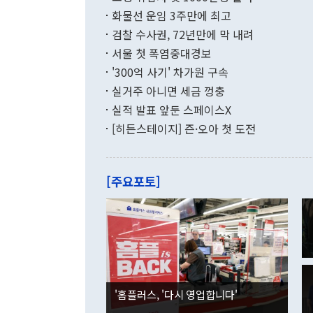
며 월간 기준
현실을 바꾸는
달러로 38.
화물선 운임 3주만에 최고
를 평화 체제
196.9% 급
검찰 수사권, 72년만에 막 내려
함께 4자 대
수출은 160
지만 이 대통
서울 첫 폭염중대경보
(18.6%) 
화공존 정책이
했다. 통관 기
'300억 사기' 차가원 구속
다"고 지적했
(16.4%)
투리가 잡혀 
실거주 아니면 세금 껑충
월(-10억9
쁜 상황이 초
증가와 유류할
실적 발표 앞둔 스페이스X
9·19 군사
기록했지만 
[히든스테이지] 즌·오아 첫 도전
"우리의 선의
로 전환됐다.
으로 약간의 의문
를 기록해 전
관은 업무보고
는 배당수입
주의에 근거한
줄면서 25억
[주요포토]
라며 "여러분
억1000만달
이 9월 러시
였던 올해 3
며 "정부 차
인의 해외투자
은 "그것은 
각각 증가했다
잘랐다. 정 
국인의 국내 
않았다는 점에
감소하며 전월
사합의 복원,
경신했다. 외
권이라는 지적
분기 말 만기
뒤 "여기 업
다. 내국인의
'홈플러스, '다시 영업합니다'
부의 한 소식
다. eoyn2@