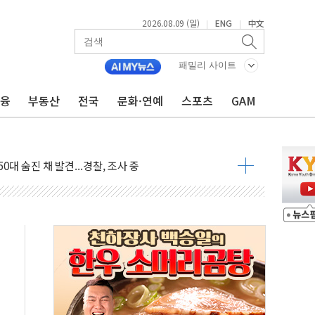
2026.08.09 (일)
ENG
中文
|
|
패밀리 사이트
금융
부동산
전국
문화·연예
스포츠
GAM
고 발생…작업자 1명 숨져
철강 AI융합실증센터' 들어선다
대 숨진 채 발견...경찰, 조사 중
.48%p 차 선두 유지...金 46.01% vs 鄭 44.53%
기 당선...합산득표율 68.63%
해 10대 구속…범행 후 반려견도 죽여
 정청래에 승리…金 48.54% vs 鄭 44.40%
경선 결과...김민석 48.54% 정청래 44.40%
발표...김민석 47.37% 정청래 45.71% 송영길 6.92%
발표...정청래 47.82% 김민석 46.35% 송영길 5.83%