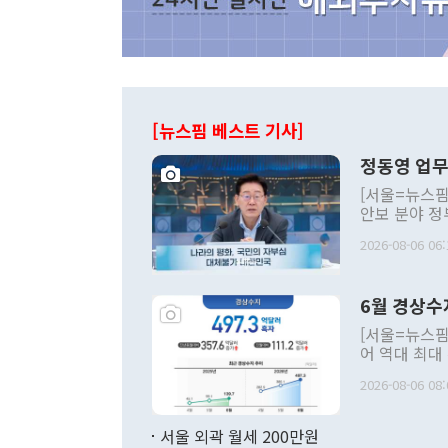
[뉴스핌 베스트 기사]
정동영 업무
[서울=뉴스핌
안보 분야 정
평화공존 발전
2026-08-06 06:
발언 중에는 
언한 것이 있
령은 공개적으
6월 경상수
주의적 희망에
관의 대북 정
[서울=뉴스핌
관 부처 장관
어 역대 최대
관의 무리한 
출 호조로 월
다. [정동영 통일부 장관이 지난달 23일 오후 서울 종로구 정부서울청사에
2026-08-06 08:
료=한국은행] 한국은행이 6일 발표한 '2026년 6월 국제수지(잠정)'에
서 취임 1주년 
면 지난 6월
부 장관 권한
1000만달러
서울 외곽 월세 200만원
발전 구상'을