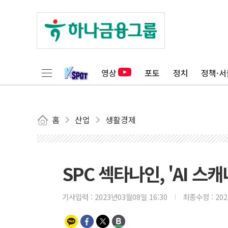
영상
포토
정치
정책·서
홈
산업
생활경제
SPC 섹타나인, 'AI 스
기사입력 :
2023년03월08일 16:30
최종수정 :
20