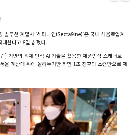
[속보] 민주, 강원 경선 결과 
정재헌 CEO, SKT 장기고
영
최태원, 노소영에 9440억
팅 솔루션 계열사 '섹타나인(Secta9ine)'은 국내 식음료업계
하나금융, 명동 소상공인에 
 확대한다고 8일 밝혔다.
인천시 광복절 현수막 '태
병무청, 보충역 전면 손질…
 심층학습) 기반의 객체 인식 AI 기술을 활용한 제품인식 스캐너로
홈플러스發 대형마트 판매,
상품을 계산대 위에 올려두기만 하면 1초 전후의 스캔만으로 제
윤준병·이해민 의원, '정부
'호우·산사태 주의보' 울진 
여야, 황희 '버스 하우스' 공