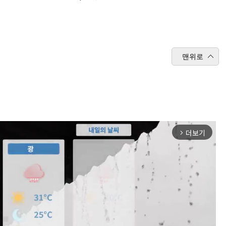
맨위로
더보기
arrow_forward_ios