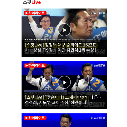
스팟
Live
[스팟Live] 정청래 대구 승리에도 1622표
차…강원·TK 경선 이긴 김민석 1위 수성 |
26.08.09 더불어민주당 당대표·최고위원 후
보 대구·경북 합동연설회
[스팟Live] “맞습니다! 교체해야 합니다!”…
정청래, 지도부 교체 주장 ‘정면돌파’ |
26.08.09 더불어민주당 당대표·최고위원 후
보 대구·경북 합동연설회