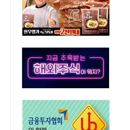
발표...김민석 50.30% 정청래 41.94% 송영길 7.76%
객 400명 맞이…"마음 잇는 시간 되길"
 지급 확정되나…재상고 앞두고 막판 셈법
'행복상자' 전달
극기 거꾸로' 논란…이틀만에 철거
 예술·체육요원 최대 33% 감축
 역대 최대폭 감소한 9.4%↓…유통업계 양극화 심화
 특사'로 콜롬비아 대통령 취임식 참석
시간당 30mm 강한 비...호우 피해 없어
방…野 "청년 우롱 기괴" vs 與 "송구한 해프닝"