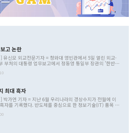
보고 논란
] 유신모 외교전문기자 = 청와대 영빈관에서 5일 열린 외교·
부 부처의 대통령 업무보고에서 정동영 통일부 장관의 '한반도
 구상'과 업무보고 발언이 논란을 빚고 있다. 이날 정 장관의
10
정부 내 조율을 거치지 않은 사안을 정책으로 추진하겠다고 공
는가 하면 사실 관계에 맞지 않은 설명도 있었다. 이재명 대통
로 신중을 기해 달라고 경고했고, 조현 외교부 장관은 '이상
지 최대 흑자
 근거한 비현실적 구상'이라는 비판을 내놨다. 그동안 정 장
책 관련 발언이 물의를 빚은 적은 여러 번 있지만 대통령과 유
] 박가연 기자 = 지난 6월 우리나라의 경상수지가 전월에 이
이 공개적으로 부정적 입장을 표명한 것은 이례적이다. 정 장
 흑자를 기록했다. 반도체를 중심으로 한 정보기술(IT) 품목 수
대북 접근법과 월권을 제어해야 한다는 목소리도 높아지고 있
간 상품수출이 처음으로 1000억달러를 넘어선 영향이다. [자
00
 따르
기자간담회를 하고 있다. [사진=통일부] 2026.07.23 ◆통일
 경상수지는 497억3000만달러 흑자로 집계됐다. 전월(386억
 넘어선 주장 정 장관은 이날 업무보고에서 '한반도 평화공존
)에 이어 두 달 연속 월간 기준 역대 최대 기록을 갈아치웠다.
 설명하면서 이재명 정부 2년차 핵심 과제로 상호 존중·평화