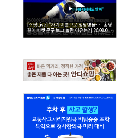
[스팟Live] “자기 이름으로 정당명을…” 송영
길이 피켓 문구 보고 놀란 이유는? | 26.08.09
더불어민주당 당대표·최고위원 후보 대구·경
북 합동연설회