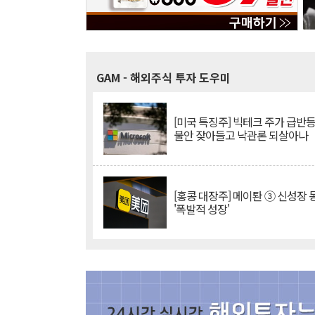
GAM
- 해외주식 투자 도우미
[미국 특징주] 빅테크 주가 급반등..
불안 잦아들고 낙관론 되살아나
[홍콩 대장주] 메이퇀 ③ 신성장
'폭발적 성장'