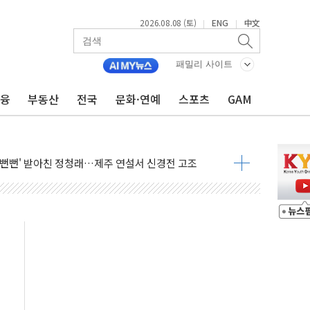
2026.08.08 (토)
ENG
中文
|
|
패밀리 사이트
금융
부동산
전국
문화·연예
스포츠
GAM
자 기림의 날 참석..."국제적 시민 연대로 목소리 내야"
루질 중 실종 60대 나흘만에 숨진 채 발견
니 흉기 살해…10대 아들 체포
 '뻔뻔' 받아친 정청래…제주 연설서 신경전 고조
재검토 지시…與 "적극 환영"·野 "졸속 국정"
주의보…10일까지 최대 3.5m 높은 물결
 사망 23명…정부, 비상대응기구 가동
, 수도 베이징도 부동산 규제 철폐
수위 상승으로 피서객 7명 고립…전원 구조
'별똥별 멍' 운영…페르세우스 유성우 관측
 시간당 50mm 이상 폭우…호우경보 발효