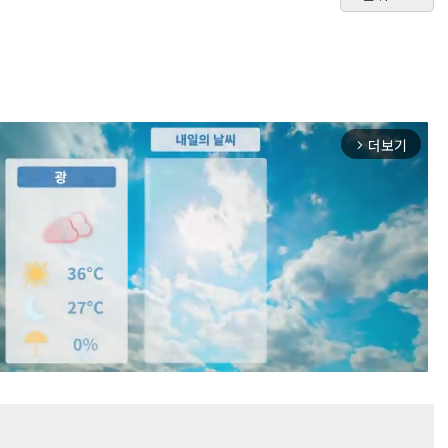
더보기
arrow_forward_ios
Mute