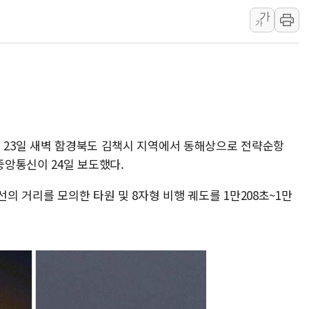
가
청양 밭에서 일하던 
가
폭염에 車 운전면허 
李대통령, 'ISA·주
'호우 특보' 경북 울진
주말 무더위·열대야 
오세훈 "용산공원 주택
충북 주말 무더위 지속
이 23일 새벽 함경북도 김책시 지역에서 동해상으로 전략순항
중앙통신이 24일 보도했다.
10월 보완수사권 폐
한상협, 업계 개인정보
선의 거리를 모의한 타원 및 8자형 비행 궤도를 1만208초~1만