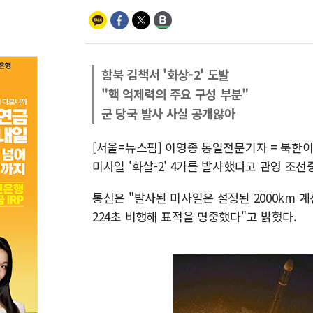
함북 김책서 '화상-2' 도발
"핵 억제력의 주요 구성 부분"
군 당국 발사 사실 공개않아
[서울=뉴스핌] 이영종 통일전문기자 = 북한
미사일 '화살-2' 4기를 발사했다고 관영 조선
통신은 "발사된 미사일은 설정된 2000km 계
224초 비행해 표적을 명중했다"고 밝혔다.