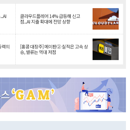
.AI
클라우드플레어 14% 급등해 신고
점...AI 지출 확대에 전망 상향
 동력의
[홍콩 대장주] 메이퇀② 실적은 고속 상
승, 밸류는 역대 저점