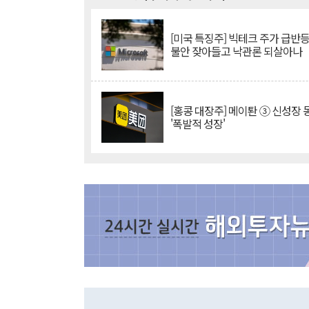
[미국 특징주] 빅테크 주가 급반등..
불안 잦아들고 낙관론 되살아나
[홍콩 대장주] 메이퇀 ③ 신성장
'폭발적 성장'