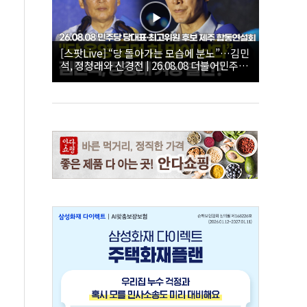
[스팟Live] “당 돌아가는 모습에 분노”…김민
석, 정청래와 신경전 | 26.08.08 더불어민주당
당대표·최고위원 후보 제주 합동연설회