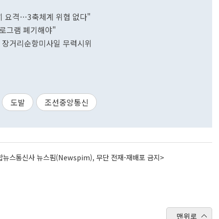
히 요격…3축체계 위협 없다"
 프로그램 폐기해야"
격' 장거리순항미사일 무력시위
도발
조선중앙통신
뉴스통신사 뉴스핌(Newspim), 무단 전재-재배포 금지>
맨위로