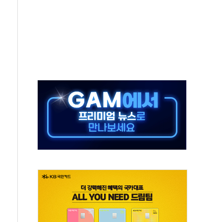
90대 숨져…온열질환 여부 조사
기능시험 오전 집중 편성…체감온도 38도 넘으면 중단
가누르기 방지법' 전면 재검토 지시
 시간당 20~30mm 강한 비...가뭄 해소될 듯
지속…내륙 곳곳 소나기
 검토, 민주당 스스로 원칙 뒤집는 것"
…청주·진천 35도, 곳곳 소나기
지·공소청 출범…피해자들 '범죄 사각지대' 우려
 보안 새판 짠다…'자율규제단체' 타진