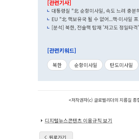
[관련기사]
대통령실 "北 순항미사일, 속도 느려 충분
EU "北 핵보유국 될 수 없어...핵·미사일
[분석] 북한, 전술핵 탑재 '저고도 정밀타
[관련키워드]
북한
순항미사일
탄도미사일
<저작권자(c) 글로벌리더의 지름길 종합
디지털뉴스콘텐츠 이용규칙 보기
뒤로가기