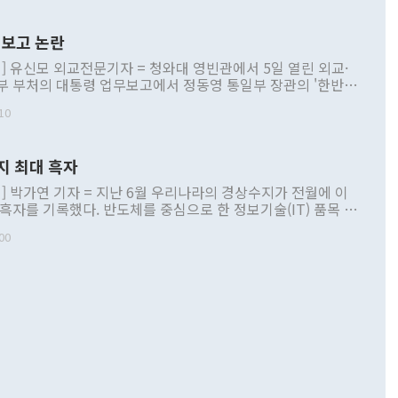
보고 논란
] 유신모 외교전문기자 = 청와대 영빈관에서 5일 열린 외교·
부 부처의 대통령 업무보고에서 정동영 통일부 장관의 '한반도
 구상'과 업무보고 발언이 논란을 빚고 있다. 이날 정 장관의
10
정부 내 조율을 거치지 않은 사안을 정책으로 추진하겠다고 공
는가 하면 사실 관계에 맞지 않은 설명도 있었다. 이재명 대통
로 신중을 기해 달라고 경고했고, 조현 외교부 장관은 '이상
지 최대 흑자
 근거한 비현실적 구상'이라는 비판을 내놨다. 그동안 정 장
책 관련 발언이 물의를 빚은 적은 여러 번 있지만 대통령과 유
] 박가연 기자 = 지난 6월 우리나라의 경상수지가 전월에 이
이 공개적으로 부정적 입장을 표명한 것은 이례적이다. 정 장
 흑자를 기록했다. 반도체를 중심으로 한 정보기술(IT) 품목 수
대북 접근법과 월권을 제어해야 한다는 목소리도 높아지고 있
간 상품수출이 처음으로 1000억달러를 넘어선 영향이다. [자
00
 따르
기자간담회를 하고 있다. [사진=통일부] 2026.07.23 ◆통일
 경상수지는 497억3000만달러 흑자로 집계됐다. 전월(386억
 넘어선 주장 정 장관은 이날 업무보고에서 '한반도 평화공존
)에 이어 두 달 연속 월간 기준 역대 최대 기록을 갈아치웠다.
 설명하면서 이재명 정부 2년차 핵심 과제로 상호 존중·평화
해 상반기 누적 경상수지 흑자는 1910억1000만달러를 기록
·핵 없는 한반도 등 3대 기본 방향을 제시했다. 정 장관은 "대
지 흑자를 견인한 것은 상품수지다. 6월 상품수지는 478억
언어는 멈춰야 한다"면서 주적 용어 대체를 주장했다. 지난 25
 흑자를 기록하며 전월에 이어 역대 최대를 다시 썼다. 국제수
D(완전하고 검증가능하며 되돌릴 수 없는 비핵화) 구도는 이미
수출은 1123억7000만달러로 전년 동월 대비 84.5% 증가하
했다. 또 "현 시점에서 흘러간 선(先)비핵화만 되뇌는 것은
 처음으로 1000억달러를 넘어섰다. 상품수입은 644억8000만
 데 힘이 되지 않는다"고 주장했다. 정 장관은 또 "정전 체제
6% 늘었다. 통관 기준으로는 반도체 수출이 전년 동월 대비
로 바꾸는 논의에 착수하겠다"면서 "북·미 정상회담 견인과
증했고 컴퓨터·주변기기(SSD)는 282.7% 증가했다. IT 품목