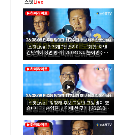
스팟
Live
[스팟Live] 정청래 “뻔뻔하다”…‘화합’ 꺼낸
김민석에 정면 반격 | 26.08.08 더불어민주당
당대표·최고위원 후보 제주 합동연설회
[스팟Live] “정청래 후보 그동안 고생 많이 했
습니다”…송영길, 연임에 선 긋기 | 26.08.08
더불어민주당 당대표·최고위원 후보 제주 합
동연설회