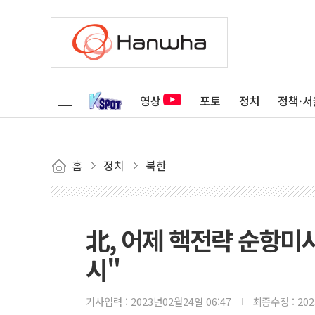
영상
포토
정치
정책·서
홈
정치
북한
北, 어제 핵전략 순항미사
시"
기사입력 :
2023년02월24일 06:47
최종수정 :
20