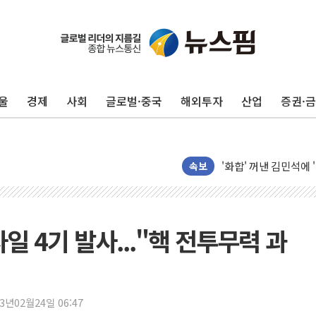
울
경제
사회
글로벌·중국
해외투자
산업
증권·
추미애, '위안부' 피해
인천 선재도 갯벌서 해
인천서 말다툼 중 어머
'화합' 꺼낸 김민석에
속보
李대통령, ISA 개편 
동해중부 전 해상 풍랑
연일 폭염에 온열질환
일 4기 발사..."핵 전투무력 과
中 전방위 아파트 부양
인제 용대리 계곡서 
동해시, 11~14일 
23년02월24일 06:47
강원 중·남부 동해안