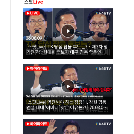
스팟
Live
[스팟Live] TK 당심 잡을 후보는?…제3차 정
기전국당원대회 후보자 대구·경북 합동연설
회 생중계 | 26.08.09
[스팟Live] 역전해야 하는 정청래, 강원 합동
연설 내내 ‘어머니’ 찾은 이유는?! | 26.08.09
더불어민주당 당대표·최고위원 후보 강원 합
동연설회