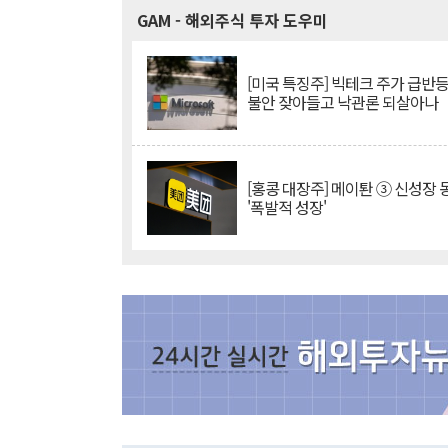
GAM
- 해외주식 투자 도우미
[미국 특징주] 빅테크 주가 급반등..
불안 잦아들고 낙관론 되살아나
[홍콩 대장주] 메이퇀 ③ 신성장
'폭발적 성장'