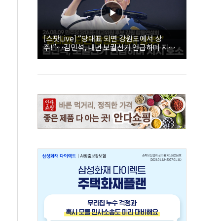
[스팟Live] “당대표 되면 강원도에서 상
주!”…김민석, 내년 보궐선거 언급하며 지지
호소 | 26.08.09 더불어민주당 당대표·최고위
원 후보 강원 합동연설회