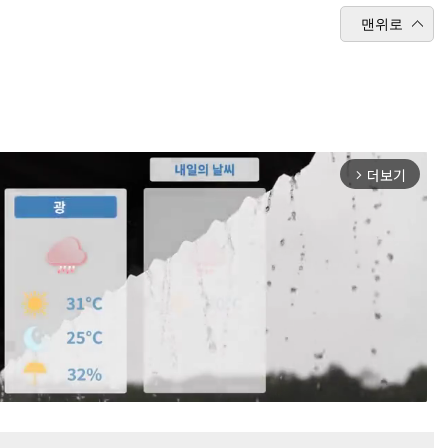
맨위로
더보기
arrow_forward_ios