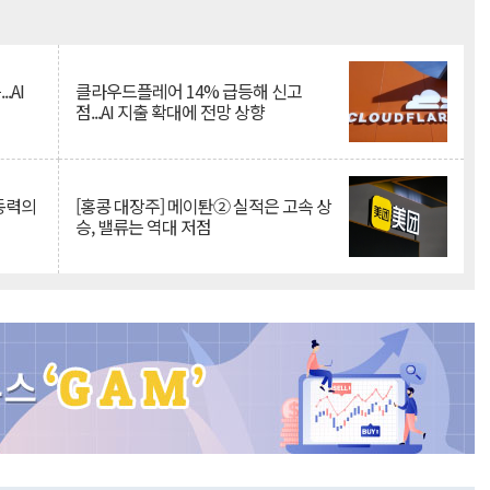
Mute
.AI
클라우드플레어 14% 급등해 신고
점...AI 지출 확대에 전망 상향
 동력의
[홍콩 대장주] 메이퇀② 실적은 고속 상
승, 밸류는 역대 저점