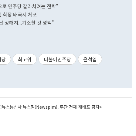
임으로 민주당 갈라치려는 전략"
전 회장 태국서 체포
 답 정해져...기소할 것 명백"
시당
최고위
더불어민주당
윤석열
뉴스통신사 뉴스핌(Newspim), 무단 전재-재배포 금지>