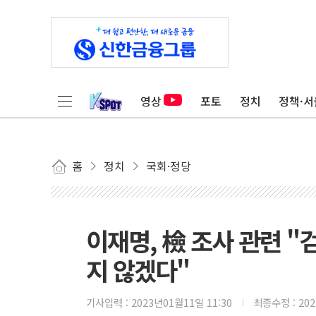
영상
포토
정치
정책·서
홈
정치
국회·정당
이재명, 檢 조사 관련 "
지 않겠다"
기사입력 :
2023년01월11일 11:30
최종수정 :
20