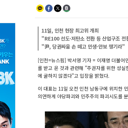
11일, 인천 현장 최고위 개최
"RE100 선도·저탄소 전환 등 산업구조 
"尹, 당권싸움 손 떼고 민생·안보 챙기라"
[인천=뉴스핌] 박서영 기자 = 이재명 더불어민
를 받고 온 것과 관련해 "주권자를 위한 성
에 굴하지 않겠다"고 입장을 밝혔다.
이 대표는 11일 오전 인천 남동구에 위치한
의연하게 야당파괴와 민주주의 파괴시도를 분