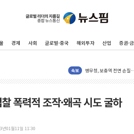
울
경제
사회
글로벌·중국
해외투자
산업
증권·
하나금융, 명동 소상공인에 
인천시 광복절 현수막 '태
병무청, 보충역 전면 손질…
속보
홈플러스發 대형마트 판매,
윤준병·이해민 의원, '정부
'호우·산사태 주의보' 울진 
검찰 폭력적 조작·왜곡 시도 굴하
여야, 황희 '버스 하우스' 
풀무원재단, '국제과학연극제
현대그린푸드 '텍사스로드하
與 "세제개편안 8월 말 당
23년01월11일 11:30