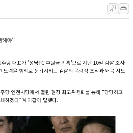
경인고속도로서 차량 4대 연
가
가
"AI가 먼저 알아채고 고친
삼성전자, 美국립연구소와 
[인사] 국무조정실·국무
롯데백화점, 앰배서더 2기
전환해야"
한수원 "폭염 속 전력수급
박형수 의원 '선관위 견제·감
주당 대표가 '성남FC 후원금 의혹'으로 지난 10일 검찰 조사
장동혁, 李 대통령에 "결혼
실한 노력을 범죄로 둔갑시키는 검찰의 폭력적 조작과 왜곡 시도
정부, 독도 조사활동 日 항
김성회, 국민의힘에 "청년
 민주당 인천시당에서 열린 현장 최고위원회를 통해 "당당하고
쇄하겠다"며 이같이 말했다.