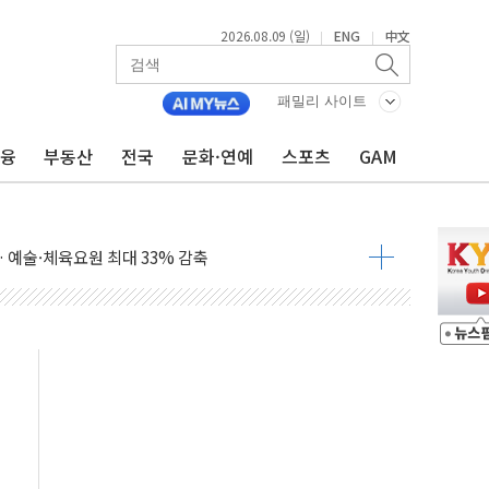
2026.08.09 (일)
ENG
中文
|
|
패밀리 사이트
금융
부동산
전국
문화·연예
스포츠
GAM
'행복상자' 전달
극기 거꾸로' 논란…이틀만에 철거
 예술·체육요원 최대 33% 감축
 역대 최대폭 감소한 9.4%↓…유통업계 양극화 심화
 특사'로 콜롬비아 대통령 취임식 참석
시간당 30mm 강한 비...호우 피해 없어
공방…野 "청년 우롱 기괴" vs 與 "송구한 해프닝"
 2026'서 어린이 과학연극 2편 수상
우스' 잠실점, 직장인 핫플레이스로 부상
정 조율 완료…초고가·비거주 1주택 등 여론 수렴"