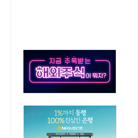
쇄 추돌…7세 남아 등 4명 부상
다"…LG유플러스, AI 홈네트워크 구현 첫발
영하 30도 극저온 난방기술 개발한다
총리비서실
 모집…지역 크리에이터 확대
 이상무"…김회천 사장, 원전 현장점검
독 강화' 2개 법 대표 발의
 페널티 만든 건 이 정권…신생아 특례 대출까지 줄여"
의에 "수용할 수 없다" 반박
 결혼까지 정쟁 소재 삼아…청년 삶 가로막는 걸림돌"