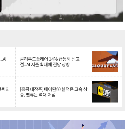
Mute
.AI
클라우드플레어 14% 급등해 신고
점...AI 지출 확대에 전망 상향
 동력의
[홍콩 대장주] 메이퇀② 실적은 고속 상
승, 밸류는 역대 저점