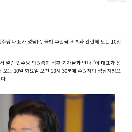
한상협, 업계 개인정보 보안 새판 짠다…'자율규제단체' 
민주당, 오늘 제주·인천 경선 발표...김민석 '재역전' vs 정
뉴욕증시, 고용 쇼크에 금리 인상 우려 후퇴…S&P500 
트럼프, 쿡 연준 이사 해임 재추진…"26일까지 의혹 소명"
민주당 대표가 성남FC 불법 후원금 의혹과 관련해 오는 10일
유럽증시, 美 고용 예상 밖 부진에 연준 금리 인상 가능성 
미 연준 매파 기세 꺾이나…고용 감소에 9월 동결 전망 우
서 열린 민주당 의원총회 직후 기자들과 만나 "이 대표가 성
오는 10일 화요일 오전 10시 30분에 수원지법 성남지청으
다.