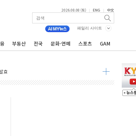
2026.08.08 (토)
ENG
中文
|
|
 물결
동
패밀리 사이트
금융
부동산
전국
문화·연예
스포츠
GAM
 구조
관측
 발효
8도 넘으면 중단
해소될 듯
것"
지대' 우려