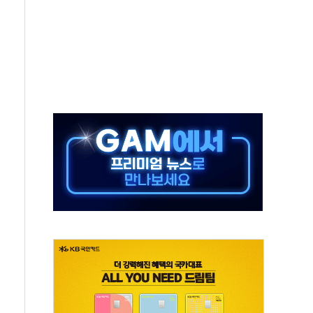
타진
청래 '격차 확대'
최고치
 요구
낮아지며 상승… STOXX 600 지수는 나흘 연속 최고치
세