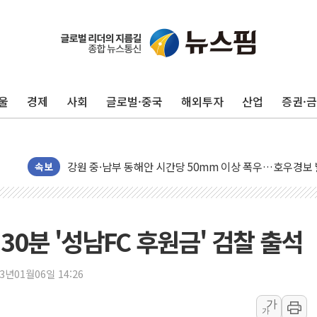
동해중부 전 해상 풍랑주의보…10일까지 최대 3.5m 높은
연일 폭염에 온열질환 사망 23명…정부, 비상대응기구 가
中 전방위 아파트 부양, 수도 베이징도 부동산 규제 철폐
울
경제
사회
글로벌·중국
해외투자
산업
증권·
인제 용대리 계곡서 수위 상승으로 피서객 7명 고립…전원
동해시, 11~14일 '별똥별 멍' 운영…페르세우스 유성우 
강원 중·남부 동해안 시간당 50mm 이상 폭우…호우경보
청양 밭에서 일하던 90대 숨져…온열질환 여부 조사
속보
폭염에 車 운전면허 기능시험 오전 집중 편성…체감온도 3
李대통령, 'ISA·주가누르기 방지법' 전면 재검토 지시
'호우 특보' 경북 울진 시간당 20~30mm 강한 비...가뭄 
 30분 '성남FC 후원금' 검찰 출석
주말 무더위·열대야 지속…내륙 곳곳 소나기
오세훈 "용산공원 주택 검토, 민주당 스스로 원칙 뒤집는 
23년01월06일 14:26
충북 주말 무더위 지속…청주·진천 35도, 곳곳 소나기
가
가
10월 보완수사권 폐지·공소청 출범…피해자들 '범죄 사각