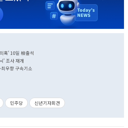
의혹' 10일 檢출석
닉' 조사 재개
한성·최우향 구속기소
민주당
신년기자회견