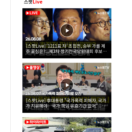
스팟
Live
[스팟Live] ‘1211표 차’ 초접전, 승부 가를 제
주 표심은?...제3차 정기전국당원대회 후보자
제주 합동연설회 생중계 | 26.08.08
[스팟Live] 李대통령 "국가폭력 피해자, 국가
가 치유해야…국가 책임 유효기간 없어"｜
26.08.07 국가폭력 피해자 위로 오찬