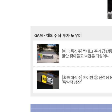
GAM
- 해외주식 투자 도우미
[미국 특징주] 빅테크 주가 급반등..
불안 잦아들고 낙관론 되살아나
[홍콩 대장주] 메이퇀 ③ 신성장
'폭발적 성장'