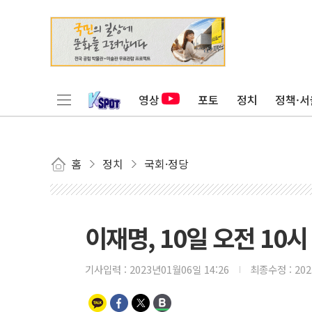
영상
포토
정치
정책·서
홈
정치
국회·정당
이재명, 10일 오전 10시
기사입력 :
2023년01월06일 14:26
최종수정 :
20