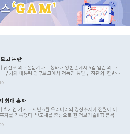
보고 논란
] 유신모 외교전문기자 = 청와대 영빈관에서 5일 열린 외교·
부 부처의 대통령 업무보고에서 정동영 통일부 장관의 '한반도
 구상'과 업무보고 발언이 논란을 빚고 있다. 이날 정 장관의
10
정부 내 조율을 거치지 않은 사안을 정책으로 추진하겠다고 공
는가 하면 사실 관계에 맞지 않은 설명도 있었다. 이재명 대통
로 신중을 기해 달라고 경고했고, 조현 외교부 장관은 '이상
지 최대 흑자
 근거한 비현실적 구상'이라는 비판을 내놨다. 그동안 정 장
책 관련 발언이 물의를 빚은 적은 여러 번 있지만 대통령과 유
] 박가연 기자 = 지난 6월 우리나라의 경상수지가 전월에 이
이 공개적으로 부정적 입장을 표명한 것은 이례적이다. 정 장
 흑자를 기록했다. 반도체를 중심으로 한 정보기술(IT) 품목 수
대북 접근법과 월권을 제어해야 한다는 목소리도 높아지고 있
간 상품수출이 처음으로 1000억달러를 넘어선 영향이다. [자
00
 따르
기자간담회를 하고 있다. [사진=통일부] 2026.07.23 ◆통일
 경상수지는 497억3000만달러 흑자로 집계됐다. 전월(386억