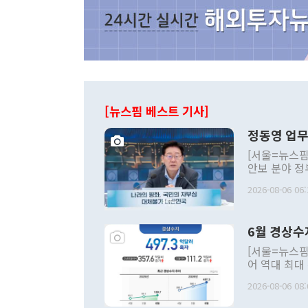
[뉴스핌 베스트 기사]
정동영 업무
[서울=뉴스핌
안보 분야 정
평화공존 발전
2026-08-06 06:
발언 중에는 
언한 것이 있
령은 공개적으
6월 경상수
주의적 희망에
관의 대북 정
[서울=뉴스핌
관 부처 장관
어 역대 최대
관의 무리한 
출 호조로 월
다. [정동영 통일부 장관이 지난달 23일 오후 서울 종로구 정부서울청사에
2026-08-06 08:
료=한국은행] 한국은행이 6일 발표한 '2026년 6월 국제수지(잠정)'에
서 취임 1주년 
면 지난 6월