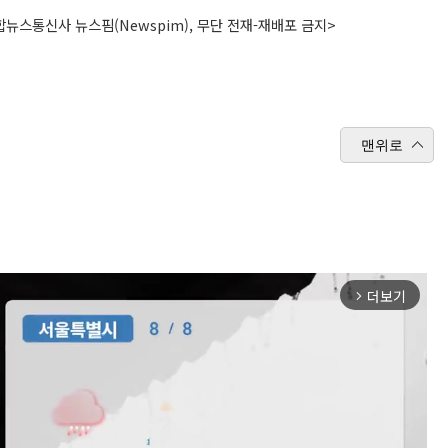
뉴스통신사 뉴스핌(Newspim), 무단 전재-재배포 금지>
맨위로
더보기
arrow_forward_ios