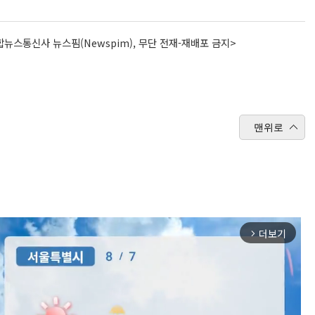
뉴스통신사 뉴스핌(Newspim), 무단 전재-재배포 금지>
맨위로
더보기
arrow_forward_ios