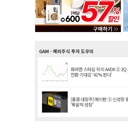
GAM
- 해외주식 투자 도우미
화려한 스타십 뒤의 AADX ② 2Q
전환 기대감 '41% 뛴다'
[홍콩 대장주] 메이퇀 ③ 신성장
'폭발적 성장'