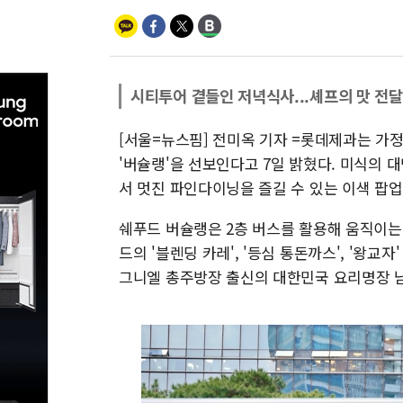
시티투어 곁들인 저녁식사...셰프의 맛 전
[서울=뉴스핌] 전미옥 기자 =롯데제과는 가정간
'버슐랭'을 선보인다고 7일 밝혔다. 미식의 
서 멋진 파인다이닝을 즐길 수 있는 이색 팝
쉐푸드 버슐랭은 2층 버스를 활용해 움직이는
드의 '블렌딩 카레', '등심 통돈까스', '왕
그니엘 총주방장 출신의 대한민국 요리명장 