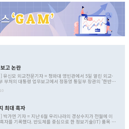
보고 논란
] 유신모 외교전문기자 = 청와대 영빈관에서 5일 열린 외교·
부 부처의 대통령 업무보고에서 정동영 통일부 장관의 '한반도
 구상'과 업무보고 발언이 논란을 빚고 있다. 이날 정 장관의
10
정부 내 조율을 거치지 않은 사안을 정책으로 추진하겠다고 공
는가 하면 사실 관계에 맞지 않은 설명도 있었다. 이재명 대통
로 신중을 기해 달라고 경고했고, 조현 외교부 장관은 '이상
지 최대 흑자
 근거한 비현실적 구상'이라는 비판을 내놨다. 그동안 정 장
책 관련 발언이 물의를 빚은 적은 여러 번 있지만 대통령과 유
] 박가연 기자 = 지난 6월 우리나라의 경상수지가 전월에 이
이 공개적으로 부정적 입장을 표명한 것은 이례적이다. 정 장
 흑자를 기록했다. 반도체를 중심으로 한 정보기술(IT) 품목 수
대북 접근법과 월권을 제어해야 한다는 목소리도 높아지고 있
간 상품수출이 처음으로 1000억달러를 넘어선 영향이다. [자