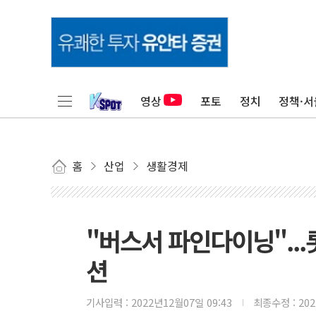
영상
포토
정치
정책·서
홈
산업
생활경제
"버스서 파인다이닝"..
션
기사입력 :
2022년12월07일 09:43
최종수정 :
20