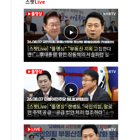
스팟
Live
[스팟Live] *풀영상* "부동산 지옥 고집한다
면!"...李대통령 향한 장동혁의 서슬퍼런 일갈
| 26.08.07 국민의힘 부동산정책 정상화 특별
위원회 전체회의
[스팟Live] *풀영상* 한병도 “국민의힘, 말로
만 주택 공급…공급 법안 처리 협조하라”｜
26.08.07 더불어민주당 원내대책회의