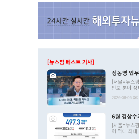
[뉴스핌 베스트 기사]
정동영 업무
[서울=뉴스핌
안보 분야 정
평화공존 발전
2026-08-06 06:
발언 중에는 
언한 것이 있
령은 공개적으
6월 경상수
주의적 희망에
관의 대북 정
[서울=뉴스핌
관 부처 장관
어 역대 최대
관의 무리한 
출 호조로 월