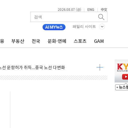
2026.08.07 (금)
ENG
中文
|
|
06건 공매
X90…'올 터치'는 호불호
패밀리 사이트
시간36분만에 주불진화....인명피해 없어
금융
부동산
전국
문화·연예
스포츠
GAM
…자료는 전·현직 직원으로부터 확보"
가자 3만 명 돌파
선 운항허가 취득...중국 노선 다변화
 창작자 지원 규모 2배 확대
...휴대폰 결제 최대 6000원 할인
고 제휴 전자책 요금제 출시
 호출 서비스
..지역축제 '불금전파, 송정'과 상생
비 본격화…'AI 데이터 기반 메디테크 혁신허브' 구상
로 출입 통제
추돌…1명 심정지·5명 부상