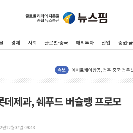
캠코, 5918억원 규모 압류재산 15
[시승기] 공간·승차감 잡은 볼보 E
[종합] 청도 흥선리 야산 산불 1
울
경제
사회
글로벌·중국
해외투자
산업
증권·
한미 법카 제보자 "신동국과 무관
라인게임즈, '콰이어트' 테스트 참
에어로케이항공, 청주-중국 청두 노
네이버, AI 브리핑 도입 후 블로그
속보
SKT, '8월 월간 럭키 페스타' 실시
LG헬로비전 '헬로모바일', 교보문
KTis, 02-114로 카카오 T 택시
.롯데제과, 쉐푸드 버슐랭 프로모
해군1함대 '창설 80주년' 기념식.
원주시, 첨단의료복합단지 지정 준
삼척시, 무건리 이끼폭포 생태탐방
22년12월07일 09:43
전남광주 화정역 인근 도로 4중 