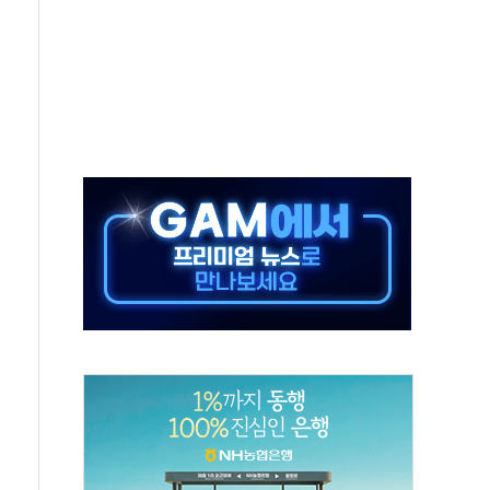
..진화헬기 3대 투입
 항소심도 징역 3년
000억원 돌파
 금융 지원
적금 완판
개...장바구니에 홈플러스 담아달라" 호소