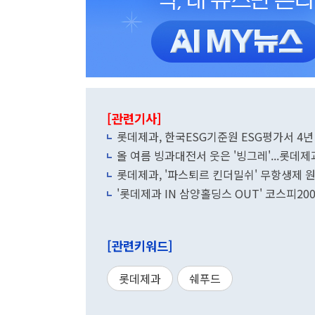
[관련기사]
롯데제과, 한국ESG기준원 ESG평가서 4년
올 여름 빙과대전서 웃은 '빙그레'...롯데
롯데제과, '파스퇴르 킨더밀쉬' 무항생제 
'롯데제과 IN 삼양홀딩스 OUT' 코스피20
[관련키워드]
롯데제과
쉐푸드