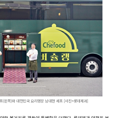
프(왼쪽)와 대한민국 요리명장 남대현 셰프 [사진=롯데제과]
다양한 볼거리를 곁들여 특별함을 더했다. 롯데제과 양평동 본