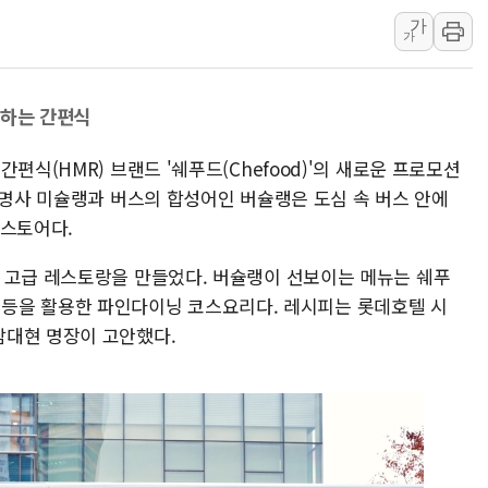
가
청도 문수리 야산서 산불 진화 중.
가
'해병 순직 책임' 임성근 전 사단장
헥토이노베이션, 상반기 매출 첫 2
달하는 간편식
우리은행, 고창해상풍력에 4000억
NH농협은행, 모두투어 제휴 여행
편식(HMR) 브랜드 '쉐푸드(Chefood)'의 새로운 프로모션
민병덕 "오늘 67개 점포 영업 재
대명사 미슐랭과 버스의 합성어인 버슐랭은 도심 속 버스 안에
업스토어다.
 고급 레스토랑을 만들었다. 버슐랭이 선보이는 메뉴는 쉐푸
교자' 등을 활용한 파인다이닝 코스요리다. 레시피는 롯데호텔 시
남대현 명장이 고안했다.