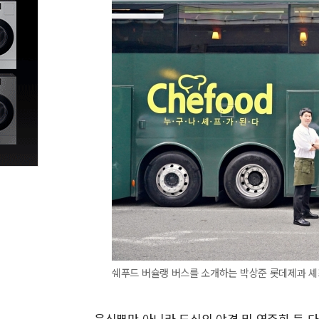
쉐푸드 버슐랭 버스를 소개하는 박상준 롯데제과 셰
음식뿐만 아니라 도심의 야경 및 연주회 등 