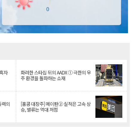
Mute
 흑자
화려한 스타십 뒤의 AADX ① 극한의 우
주 환경을 돌파하는 소재
 동력의
[홍콩 대장주] 메이퇀② 실적은 고속 상
승, 밸류는 역대 저점