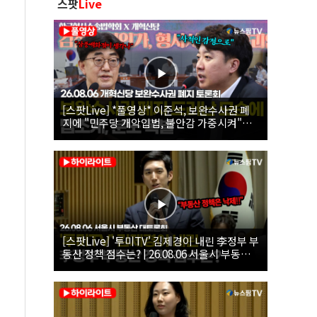
스팟
Live
[스팟Live] *풀영상* 이준석, 보완수사권 폐
지에 "민주당 개악입법, 불안감 가중시켜"｜
26.08.06 개혁신당 보완수사권 폐지 토론회
[스팟Live] '투미TV' 김제경이 내린 李정부 부
동산 정책 점수는? | 26.08.06 서울시 부동산
대토론회