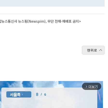
뉴스통신사 뉴스핌(Newspim), 무단 전재-재배포 금지>
맨위로
더보기
arrow_forward_ios