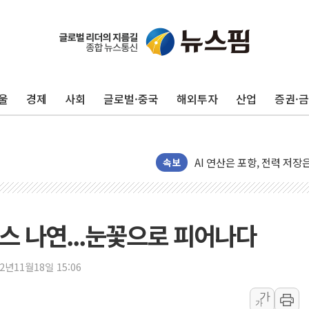
[종합] 특검, '양평' 원희
[내일날씨] 절기상 '입추'
제천 바이오밸리 공장 옥상
울
경제
사회
글로벌·중국
해외투자
산업
증권·
개혁신당 "민주, '盧 수사
CJ온스타일, 2분기 영업익 
AI 연산은 포항, 전력 저장
[속보] 북, 동해상으로 미
속보
한국투자증권, 국내 최초 
[IPO] 니어스랩 "피지컬 
한패스, 월 송금 60만건 돌
스 나연...눈꽃으로 피어나다
李대통령 "청소년 SNS 
초등학교 앞서 '쾅'…대전 
22년11월18일 15:06
중소기업계 "세제개편안 기
가
가
"전월세 대책 없고 집값만