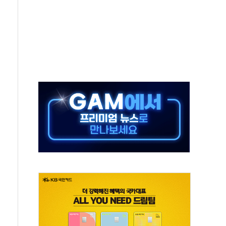
컵 파리서 개막
2차 회의"…주택 공급 방안 논의한다
2136억원
, 중고령층엔 안정을"…세대상생 일자리 특위 출범
16% 증가…역대 2분기 최대 실적
용률 40%로 높인다…2040 RE100 속도