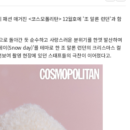
배틀그라운드 모바일 월드
청와대 "내일 부동산 점검 
 패션 매거진 <코스모폴리탄> 12월호에 '조 말론 런던'과 함
케이피에프, 2분기 매출액 
국민통합위 "청년엔 기회를
으로 돌아간 듯 순수하고 사랑스러운 분위기를 한껏 발산하며
레드캡투어, 2분기 영업익 
이(Snow day)'를 테마로 한 조 말론 런던의 크리스마스 컬
HD건설기계, 재생에너지 사
선보여 촬영 현장에 있던 스태프들의 극찬이 이어졌다고.