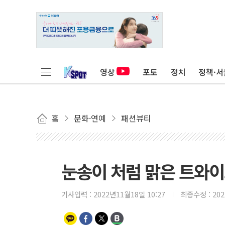
영상
포토
정치
정책·서
홈
문화·연예
패션뷰티
눈송이 처럼 맑은 트와이
기사입력 :
2022년11월18일 10:27
최종수정 :
20