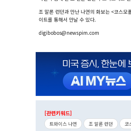
조 말론 런던과 만난 나연의 화보는 <코스모폴
이트를 통해서 만날 수 있다.
digibobos@newspim.com
[관련키워드]
트와이스 나연
조 말론 런던
코