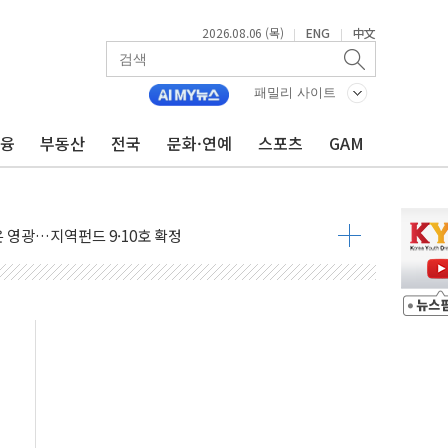
2026.08.06 (목)
ENG
中文
|
|
룡 2차 조사…'당정대 회의' 한동훈·방기선 수사도 속도
에 폭염 절정…서울 한낮 39도
패밀리 사이트
서 불…30여분 만에 진화
금융
부동산
전국
문화·연예
스포츠
GAM
' 악연으로 형사사법 틀 바꿔…국민 불안감 가중"
260억원…전년 比 21.2%↑
은 영광…지역펀드 9·10호 확정
상 발사체 발사
상반기 영업이익 2조 돌파
AI 자율비행 기술로 글로벌 방산 시장 공략"
파
제한, 형평성·여론 고려해야…충분한 사회적 논의 주문"
중구서 시내버스 등 3중 추돌·1명 부상
본방향 공감...현장 목소리 반영되길"
 오른다"…서울시 부동산 토론회서 쏟아진 우려