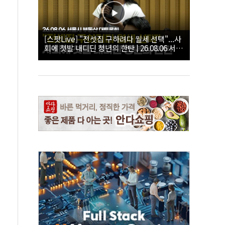
[스팟Live] "전셋집 구하려다 월세 선택"...사
회에 첫발 내디딘 청년의 한탄 | 26.08.06 서울
시 부동산 대토론회