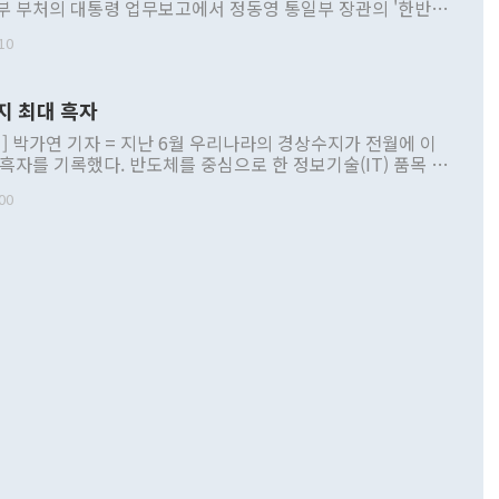
부 부처의 대통령 업무보고에서 정동영 통일부 장관의 '한반도
 구상'과 업무보고 발언이 논란을 빚고 있다. 이날 정 장관의
10
정부 내 조율을 거치지 않은 사안을 정책으로 추진하겠다고 공
는가 하면 사실 관계에 맞지 않은 설명도 있었다. 이재명 대통
로 신중을 기해 달라고 경고했고, 조현 외교부 장관은 '이상
지 최대 흑자
 근거한 비현실적 구상'이라는 비판을 내놨다. 그동안 정 장
책 관련 발언이 물의를 빚은 적은 여러 번 있지만 대통령과 유
] 박가연 기자 = 지난 6월 우리나라의 경상수지가 전월에 이
이 공개적으로 부정적 입장을 표명한 것은 이례적이다. 정 장
 흑자를 기록했다. 반도체를 중심으로 한 정보기술(IT) 품목 수
대북 접근법과 월권을 제어해야 한다는 목소리도 높아지고 있
간 상품수출이 처음으로 1000억달러를 넘어선 영향이다. [자
00
 따르
기자간담회를 하고 있다. [사진=통일부] 2026.07.23 ◆통일
 경상수지는 497억3000만달러 흑자로 집계됐다. 전월(386억
 넘어선 주장 정 장관은 이날 업무보고에서 '한반도 평화공존
)에 이어 두 달 연속 월간 기준 역대 최대 기록을 갈아치웠다.
 설명하면서 이재명 정부 2년차 핵심 과제로 상호 존중·평화
해 상반기 누적 경상수지 흑자는 1910억1000만달러를 기록
·핵 없는 한반도 등 3대 기본 방향을 제시했다. 정 장관은 "대
지 흑자를 견인한 것은 상품수지다. 6월 상품수지는 478억
언어는 멈춰야 한다"면서 주적 용어 대체를 주장했다. 지난 25
 흑자를 기록하며 전월에 이어 역대 최대를 다시 썼다. 국제수
D(완전하고 검증가능하며 되돌릴 수 없는 비핵화) 구도는 이미
수출은 1123억7000만달러로 전년 동월 대비 84.5% 증가하
했다. 또 "현 시점에서 흘러간 선(先)비핵화만 되뇌는 것은
 처음으로 1000억달러를 넘어섰다. 상품수입은 644억8000만
 데 힘이 되지 않는다"고 주장했다. 정 장관은 또 "정전 체제
6% 늘었다. 통관 기준으로는 반도체 수출이 전년 동월 대비
로 바꾸는 논의에 착수하겠다"면서 "북·미 정상회담 견인과
증했고 컴퓨터·주변기기(SSD)는 282.7% 증가했다. IT 품목
화의 동력을 확보하기 위해 최선을 다할 것"이라고 말했다. 하
.4% 늘었으며 비IT 품목도 ▲석유제품(47.5%) ▲화공품
령은 정 장관의 구상에 대부분 제동을 걸었다. 이 대통령은 "평
▲철강제품(17.9%) ▲승용차(6.1%) 등을 중심으로 18.6% 증가
 정치적으로 악용되는 측면이 있다"며 "많이 조심하셔야 한
준 수입은 ▲원자재(30.5%) ▲자본재(35.3%) ▲소비재
다. 북한을 다른 이름으로 불러야 한다는 주장에는 "표현에 꼬
가 모두 늘었다. 서비스수지는 12억9000만달러 적자를 기록해 전
정쟁으로 휘몰아 들어가면 원래 하고자 했던 데에서 오히려 나