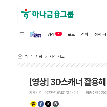
영상
포토
정치
정책·서
홈
사회
사건·사고
[영상] 3D스캐너 활용
기사입력 :
2022년10월31일 14:46
최종수정 :
20