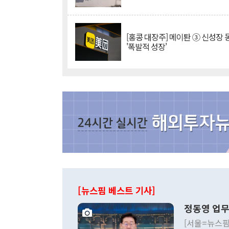
[홍콩 대장주] 메이퇀 ③ 신성장
'폭발적 성장'
[뉴스핌 베스트 기사]
정동영 업무
[서울=뉴스핌