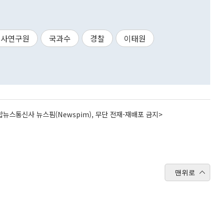
수사연구원
국과수
경찰
이태원
뉴스통신사 뉴스핌(Newspim), 무단 전재-재배포 금지>
맨위로