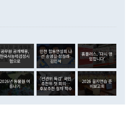
000만달러)보다 적자 폭이 확대됐다. 여행수지는 외국인 입국자
래될 수 있다"고 경고했다. 이 대통령은 남북 신뢰 구축을 위해
증료 인상 등에 따른 출국자 감소로 4억4000만달러 흑자를
합의를 선제적으로 복원해야 한다는 정 장관의 주장에 대해서도
지식재산권사용료수지는 전월 흑자에서 4억4000만달러 적자
대로 하는 게 과연 한반도의 평화와 안정에 플러스냐, 결론적
 본원소득수지는 배당소득을 중심으로 32억7000만달러 흑자
이 들 때도 있다"며 부정적으로 반응했다. 조현 외교부 장
월(21억7000만달러)보다 흑자 폭이 확대됐다. 배당소득수지
 사후 브리핑에서 정 장관이 언급한 '4자 회담'에 대해 "이상
이 늘어난 데다 전월 분기배당에 따른 기저효과로 배당지급이
 어떤 희망이라 하더라도 그건 아직 조율되지 않은 방법"이
6000만달러 흑자를 나타냈다. 금융계정 순자산은 6월 중 467
들께서 디스카운트해 주시면 좋겠다"고 선을 그었다. 정 장관
러 증가해 월간 기준 역대 최대 증가 폭을 기록했다. 종전 최대
아 블라디보스토크에서 열리는 '동방경제포럼(EEF)'을 언급하
월(369억9000만달러)을 넘어선 것이다. 직접투자에서는 내국
원에서 (참석을) 검토하고 있다"고 발언한 데 대해서도 조 장관
가 80억1000만달러, 외국인의 국내투자가 46억3000만달러
공무원 공개채용,
인천 합동연설회 나
외교부의 몫"이라며 "아직 거기까지 진도가 나가지 않았다"고
홈플러스, '다시 영
. 증권투자에서는 외국인의 국내 주식 매도세가 이어졌다. 외
한국사능력검정시
선 송영길·정청래·
업합니다'
장관이 이날 소개한 대북 구상과 설명은 정부 내 조율을 거치지
주식 투자는 차익실현 매도 등의 영향으로 316억1000만달러
험으로
김민석
서 문제가 있다. 특히 주적 표현 대체와 국호 사용, 9·19 군
(-310억5000만달러)에 이어 역대 최대 순매도 기록을 다시
 4자회담 추진 등은 통일부 장관이 결정할 사안이 아니어서 월
국인의 국내 채권투자는 세계국채지수(WGBI) 자금 유입에도
이 나오고 있다. 이 대통령은 정 장관의 업무보고를 듣고 난
도래 영향으로 증가 폭이 줄어든 52억9000만달러를 기록했
'선관위 특검' 국민
무보고에 발표했다고 승인난 건 아니다"라고 재차 확인했다. 정
2026년 동물원 여
2026 을지연습 준
 해외 증권투자는 주식을 중심으로 35억6000만달러 증가했
추천위 첫 회의…
름나기
비보고회
통은 "정 장관의 발언 내용은 대부분 국가안전보장회의(NSC)
newspim.com
후보추천 절차 착수
된 사안이 아닌 정 장관의 개인적 생각에 가깝다"며 "안보 관
이 정부의 공식 정책이 아닌 사안을 추진하겠다고 업무보고를
 면전에서 '국군통수권자가 나서야 한다'고 주장한 것은 심각
 5일 청와대 영빈관에서 열린 통일
 외교 안보 부처 업무보고에서 발언하고 있다. [사진=청와대]
장이 현 시점에서 이미 참고가 될 수 없는 과거의 경험 또는 사