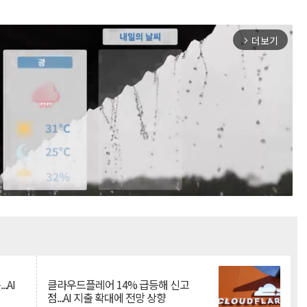
더보기
arrow_forward_ios
Mute
.AI
클라우드플레어 14% 급등해 신고
점...AI 지출 확대에 전망 상향