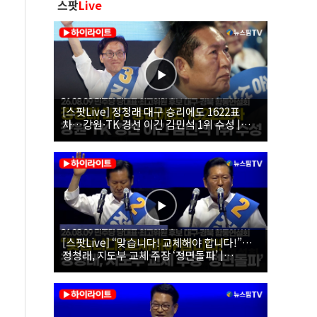
스팟
Live
[스팟Live] 정청래 대구 승리에도 1622표
차…강원·TK 경선 이긴 김민석 1위 수성 |
26.08.09 더불어민주당 당대표·최고위원 후
보 대구·경북 합동연설회
[스팟Live] “맞습니다! 교체해야 합니다!”…
정청래, 지도부 교체 주장 ‘정면돌파’ |
26.08.09 더불어민주당 당대표·최고위원 후
보 대구·경북 합동연설회