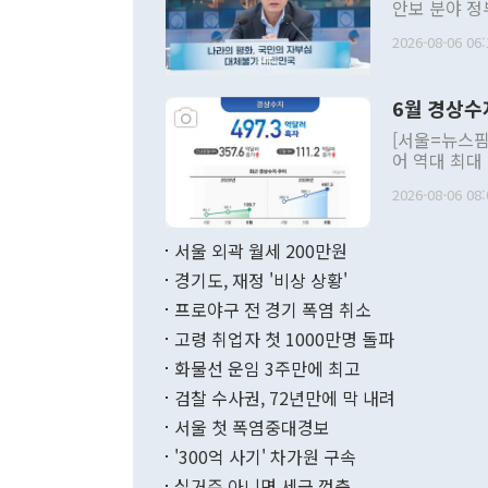
안보 분야 정
평화공존 발전
2026-08-06 06:
발언 중에는 
언한 것이 있
령은 공개적으
6월 경상수
주의적 희망에
관의 대북 정
[서울=뉴스핌
관 부처 장관
어 역대 최대
관의 무리한 
출 호조로 월
다. [정동영 통일부 장관이 지난달 23일 오후 서울 종로구 정부서울청사에
2026-08-06 08:
료=한국은행] 한국은행이 6일 발표한 '2026년 6월 국제수지(잠정)'에
서 취임 1주년 
면 지난 6월
부 장관 권한
1000만달러
서울 외곽 월세 200만원
발전 구상'을
이에 따라 올
적 갈등 해결
경기도, 재정 '비상 상황'
했다. 경상수
결과 혐오의 
9000만달러
프로야구 전 경기 폭염 취소
년간의 CVI
지 기준 상품
고령 취업자 첫 1000만명 돌파
무너졌다고도 
며 월간 기준
현실을 바꾸는
달러로 38.
화물선 운임 3주만에 최고
를 평화 체제
196.9% 급
검찰 수사권, 72년만에 막 내려
함께 4자 대
수출은 160
지만 이 대통
서울 첫 폭염중대경보
(18.6%) 
화공존 정책이
했다. 통관 기
'300억 사기' 차가원 구속
다"고 지적했
(16.4%)
투리가 잡혀 
실거주 아니면 세금 껑충