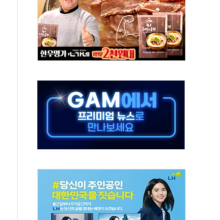
발표...김민석 50.30% 정청래 41.94% 송영길 7.76%
객 400명 맞이…"마음 잇는 시간 되길"
 지급 확정되나…재상고 앞두고 막판 셈법
'행복상자' 전달
극기 거꾸로' 논란…이틀만에 철거
 예술·체육요원 최대 33% 감축
 역대 최대폭 감소한 9.4%↓…유통업계 양극화 심화
 특사'로 콜롬비아 대통령 취임식 참석
시간당 30mm 강한 비...호우 피해 없어
방…野 "청년 우롱 기괴" vs 與 "송구한 해프닝"