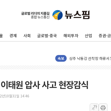
울
경제
사회
글로벌·중국
해외투자
산업
증권·
평택 진위면 공장서 질식사
포항 블루밸리 국가산단에 '
상주 낙동강 선착장 하류서 50
속보
[종합] 김민석, 정청래에 누적 1
민주당 경북도당위원장에 오중
인천서 말다툼 중 어머니 살
해 이태원 압사 사고 현장감식
김민석, 강원·대구·경북 경선서
[속보] 민주, 강원·대구·경북 
22년10월31일 14:46
[속보] 민주, 경북 경선 결과 
가
가
[속보] 민주, 대구 경선 결과 