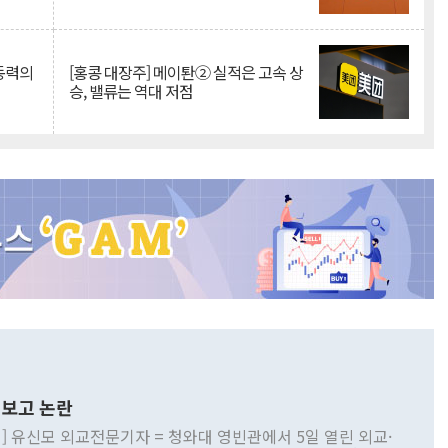
 동력의
[홍콩 대장주] 메이퇀② 실적은 고속 상
승, 밸류는 역대 저점
보고 논란
] 유신모 외교전문기자 = 청와대 영빈관에서 5일 열린 외교·