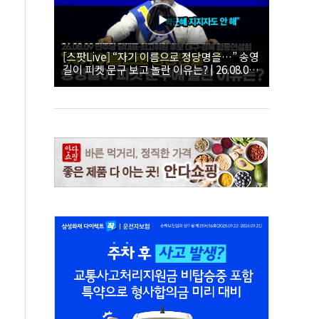
[스팟Live] “자기 이름으로 정당명을…” 송영
길이 피켓 문구 보고 놀란 이유는? | 26.08.09
더불어민주당 당대표·최고위원 후보 대구·경
북 합동연설회