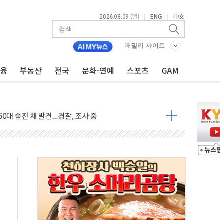
2026.08.09 (일)
ENG
中文
|
|
패밀리 사이트
금융
부동산
전국
문화·연예
스포츠
GAM
고 발생…작업자 1명 숨져
철강 AI융합실증센터' 들어선다
대 숨진 채 발견...경찰, 조사 중
.48%p 차 선두 유지...金 46.01% vs 鄭 44.53%
기 당선...합산득표율 68.63%
해 10대 구속…범행 후 반려견도 죽여
 정청래에 승리…金 48.54% vs 鄭 44.40%
경선 결과...김민석 48.54% 정청래 44.40%
발표...김민석 47.37% 정청래 45.71% 송영길 6.92%
발표...정청래 47.82% 김민석 46.35% 송영길 5.83%