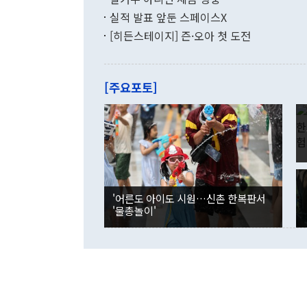
월(-10억9
쁜 상황이 초
증가와 유류할
실적 발표 앞둔 스페이스X
9·19 군사
기록했지만 
[히든스테이지] 즌·오아 첫 도전
"우리의 선의
로 전환됐다.
으로 약간의 의문
를 기록해 전
관은 업무보고
는 배당수입
주의에 근거한
줄면서 25억
[주요포토]
라며 "여러분
억1000만달
이 9월 러시
였던 올해 3
며 "정부 차
인의 해외투자
은 "그것은 
각각 증가했다
잘랐다. 정 
국인의 국내 
않았다는 점에
감소하며 전월
사합의 복원,
경신했다. 외
권이라는 지적
분기 말 만기
뒤 "여기 업
다. 내국인의
'어른도 아이도 시원…신촌 한복판서
부의 한 소식
다. eoyn2@
'물총놀이'
를 거쳐 결정
련 부처 장관
하고 대통령의
한 문제"라고 지적했다. 이재명 대통령이
외교 국방 등
2026.08.05 ◆시대착오적 접근, 대북 인식 오류 더욱 문제인 것은 정 장관
의 이같은 주