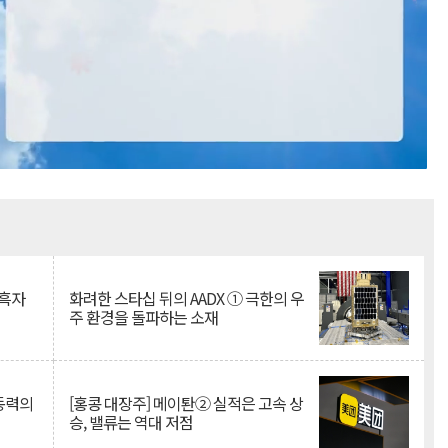
Mute
 흑자
화려한 스타십 뒤의 AADX ① 극한의 우
주 환경을 돌파하는 소재
 동력의
[홍콩 대장주] 메이퇀② 실적은 고속 상
승, 밸류는 역대 저점