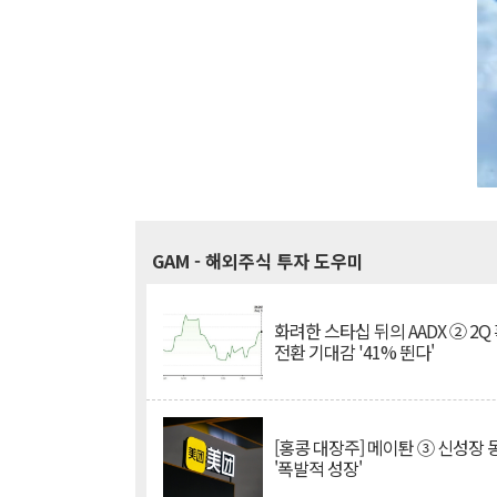
GAM
- 해외주식 투자 도우미
화려한 스타십 뒤의 AADX ② 2Q
전환 기대감 '41% 뛴다'
[홍콩 대장주] 메이퇀 ③ 신성장
'폭발적 성장'