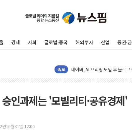
[시승기] 공간·승차감 잡은 볼보 E
[종합] 청도 흥선리 야산 산불 1
울
경제
사회
글로벌·중국
해외투자
산업
증권·
한미 법카 제보자 "신동국과 무관
라인게임즈, '콰이어트' 테스트 참
에어로케이항공, 청주-중국 청두 노
네이버, AI 브리핑 도입 후 블로그
속보
SKT, '8월 월간 럭키 페스타' 실시
LG헬로비전 '헬로모바일', 교보문
KTis, 02-114로 카카오 T 택시
 승인과제는 '모빌리티·공유경제'
해군1함대 '창설 80주년' 기념식.
원주시, 첨단의료복합단지 지정 준
삼척시, 무건리 이끼폭포 생태탐방
22년10월31일 12:00
전남광주 화정역 인근 도로 4중 