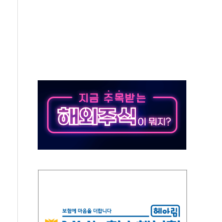
..진화헬기 3대 투입
 항소심도 징역 3년
000억원 돌파
 금융 지원
적금 완판
개...장바구니에 홈플러스 담아달라" 호소
금융지주 포용금융 조직개편 신호탄