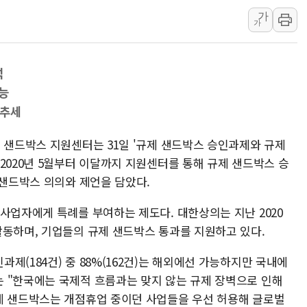
가
청도 문수리 야산서 산불 진화 중.
가
'해병 순직 책임' 임성근 전 사단장
헥토이노베이션, 상반기 매출 첫 2
석
우리은행, 고창해상풍력에 4000억
능
NH농협은행, 모두투어 제휴 여행
가추세
민병덕 "오늘 67개 점포 영업 재
하나금융이 쏘아 올린 CIFO, 
 샌드박스 지원센터는 31일 '규제 샌드박스 승인과제와 규제
2020년 5월부터 이달까지 지원센터를 통해 규제 샌드박스 승
 샌드박스 의의와 제언을 담았다.
사업자에게 특례를 부여하는 제도다. 대한상의는 지난 2020
활동하며, 기업들의 규제 샌드박스 통과를 지원하고 있다.
제(184건) 중 88%(162건)는 해외에선 가능하지만 국내에
 "한국에는 국제적 흐름과는 맞지 않는 규제 장벽으로 인해
제 샌드박스는 개점휴업 중이던 사업들을 우선 허용해 글로벌