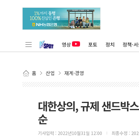
영상
포토
정치
정책·서
홈
산업
재계·경영
대한상의, 규제 샌드박스
순
기사입력 :
2022년10월31일 12:00
최종수정 :
20