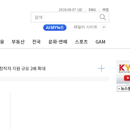
2026.08.07 (금)
ENG
中文
|
|
X90…'올 터치'는 호불호
패밀리 사이트
시간36분만에 주불진화....인명피해 없어
금융
부동산
전국
문화·연예
스포츠
GAM
…자료는 전·현직 직원으로부터 확보"
가자 3만 명 돌파
선 운항허가 취득...중국 노선 다변화
 창작자 지원 규모 2배 확대
...휴대폰 결제 최대 6000원 할인
고 제휴 전자책 요금제 출시
 호출 서비스
..지역축제 '불금전파, 송정'과 상생
비 본격화…'AI 데이터 기반 메디테크 혁신허브' 구상
로 출입 통제
추돌…1명 심정지·5명 부상