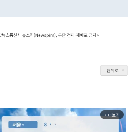
뉴스통신사 뉴스핌(Newspim), 무단 전재-재배포 금지>
맨위로
더보기
arrow_forward_ios