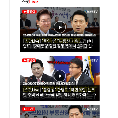
스팟
Live
[스팟Live] *풀영상* "부동산 지옥 고집한다
면!"...李대통령 향한 장동혁의 서슬퍼런 일갈
| 26.08.07 국민의힘 부동산정책 정상화 특별
위원회 전체회의
[스팟Live] *풀영상* 한병도 “국민의힘, 말로
만 주택 공급…공급 법안 처리 협조하라”｜
26.08.07 더불어민주당 원내대책회의