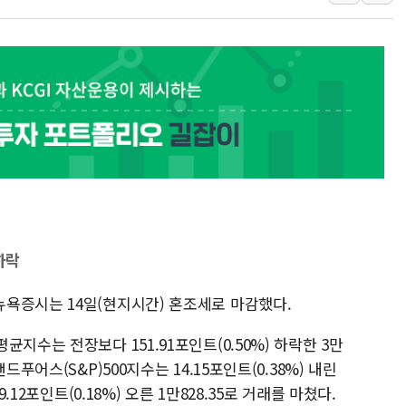
뉴욕증시 개장 전 특징주...아틀라시안·클라우드플레어
보훈부, 미 DPAA와 MOU… "6·25 미군 실종자 7359명
트럼프 "금리 내려야"…파월 때와 달리 워시엔 톤 낮춰
특정 정치인 측근 포항시 정책특보 내정설...포항시 '시끌'
李 "해남 태양광, 대한민국 다음 100년 밑거름…수도권 집
李 대통령, '6시간 마라톤 부동산 2차 회의' 주재… "전폭
트럼프, 中 겨냥 폴리실리콘 관세 15% 부과…美 태양광주
[사진] 빈살만과 에르도안의 만남
이란와이어 "이란 최고지도자 위독…곧 사망해도 놀랍지 
하락
욕증시는 14일(현지시간) 혼조세로 마감했다.
지수는 전장보다 151.91포인트(0.50%) 하락한 3만
푸어스(S&P)500지수는 14.15포인트(0.38%) 내린
.12포인트(0.18%) 오른 1만828.35로 거래를 마쳤다.