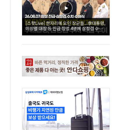
[스팟Live] 한자리에 모인 장군들...李대통령,
이상렬 대장 등 진급 장성 4명에 삼정검 수치
직접 수여｜26.08.07 장성 진급·삼정검 수치
수여식