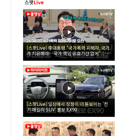
스팟
Live
[스팟Live] 李대통령 "국가폭력 피해자, 국가
가 치유해야…국가 책임 유효기간 없어"｜
26.08.07 국가폭력 피해자 위로 오찬
[스팟Live] 일상에서 장점이 더 돋보이는 '전
기 패밀리 SUV' 볼보 EX90