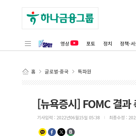
영상
포토
정치
정책·서
홈
글로벌·중국
특파원
[뉴욕증시] FOMC 결
기사입력 :
2022년06월15일 05:38
최종수정 :
20