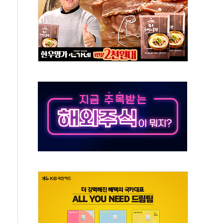
·태양광주↑ VS 트레이드데스크·웬디스↓
 끝까지 찾겠다"
중 완화 전환점"
적 공급 확대·속도전 총력"
 급등
않아"