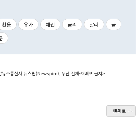
환율
유가
채권
금리
달러
금
준
뉴스통신사 뉴스핌(Newspim), 무단 전재-재배포 금지>
맨위로