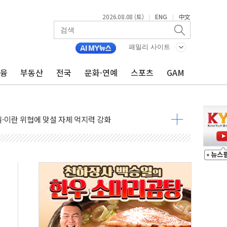
2026.08.08 (토)
ENG
中文
|
|
패밀리 사이트
금융
부동산
전국
문화·연예
스포츠
GAM
낮아지며 상승… STOXX 600 지수는 나흘 연속 최고치
세
엘·이란 위협에 맞설 자체 억지력 강화
동
톱'… 美 해상봉쇄 영향
각
체주 '활짝'
스닥 선물 1%대 상승
상 기대 후퇴