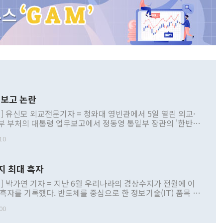
보고 논란
] 유신모 외교전문기자 = 청와대 영빈관에서 5일 열린 외교·
부 부처의 대통령 업무보고에서 정동영 통일부 장관의 '한반도
 구상'과 업무보고 발언이 논란을 빚고 있다. 이날 정 장관의
10
정부 내 조율을 거치지 않은 사안을 정책으로 추진하겠다고 공
는가 하면 사실 관계에 맞지 않은 설명도 있었다. 이재명 대통
로 신중을 기해 달라고 경고했고, 조현 외교부 장관은 '이상
지 최대 흑자
 근거한 비현실적 구상'이라는 비판을 내놨다. 그동안 정 장
책 관련 발언이 물의를 빚은 적은 여러 번 있지만 대통령과 유
] 박가연 기자 = 지난 6월 우리나라의 경상수지가 전월에 이
이 공개적으로 부정적 입장을 표명한 것은 이례적이다. 정 장
 흑자를 기록했다. 반도체를 중심으로 한 정보기술(IT) 품목 수
대북 접근법과 월권을 제어해야 한다는 목소리도 높아지고 있
간 상품수출이 처음으로 1000억달러를 넘어선 영향이다. [자
00
 따르
기자간담회를 하고 있다. [사진=통일부] 2026.07.23 ◆통일
 경상수지는 497억3000만달러 흑자로 집계됐다. 전월(386억