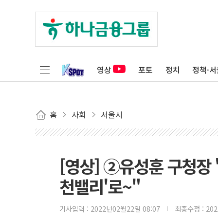
영상
포토
정치
정책·서
홈
사회
서울시
[영상] ②유성훈 구청장 
천밸리'로~"
기사입력 :
2022년02월22일 08:07
최종수정 :
20