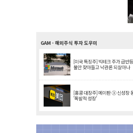
GAM
- 해외주식 투자 도우미
[미국 특징주] 빅테크 주가 급반등..
불안 잦아들고 낙관론 되살아나
[홍콩 대장주] 메이퇀 ③ 신성장
'폭발적 성장'