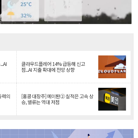
Mute
.AI
클라우드플레어 14% 급등해 신고
점...AI 지출 확대에 전망 상향
 동력의
[홍콩 대장주] 메이퇀② 실적은 고속 상
승, 밸류는 역대 저점