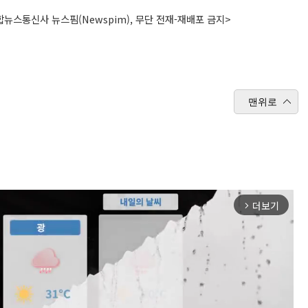
뉴스통신사 뉴스핌(Newspim), 무단 전재-재배포 금지>
맨위로
더보기
arrow_forward_ios