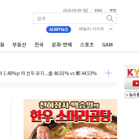
2026.08.09 (일)
ENG
中文
|
|
패밀리 사이트
금융
부동산
전국
문화·연예
스포츠
GAM
고 발생…작업자 1명 숨져
철강 AI융합실증센터' 들어선다
대 숨진 채 발견...경찰, 조사 중
.48%p 차 선두 유지...金 46.01% vs 鄭 44.53%
기 당선...합산득표율 68.63%
해 10대 구속…범행 후 반려견도 죽여
 정청래에 승리…金 48.54% vs 鄭 44.40%
경선 결과...김민석 48.54% 정청래 44.40%
발표...김민석 47.37% 정청래 45.71% 송영길 6.92%
발표...정청래 47.82% 김민석 46.35% 송영길 5.83%
발표...김민석 50.30% 정청래 41.94% 송영길 7.76%