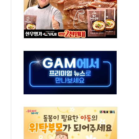
객 400명 맞이…"마음 잇는 시간 되길"
 지급 확정되나…재상고 앞두고 막판 셈법
'행복상자' 전달
극기 거꾸로' 논란…이틀만에 철거
 예술·체육요원 최대 33% 감축
 역대 최대폭 감소한 9.4%↓…유통업계 양극화 심화
 특사'로 콜롬비아 대통령 취임식 참석
시간당 30mm 강한 비...호우 피해 없어
방…野 "청년 우롱 기괴" vs 與 "송구한 해프닝"