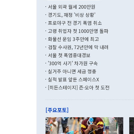
부 장관 권한
1000만달러
서울 외곽 월세 200만원
발전 구상'을
이에 따라 올
적 갈등 해결
경기도, 재정 '비상 상황'
했다. 경상수
결과 혐오의 
9000만달러
프로야구 전 경기 폭염 취소
년간의 CVI
지 기준 상품
고령 취업자 첫 1000만명 돌파
무너졌다고도 
며 월간 기준
현실을 바꾸는
달러로 38.
화물선 운임 3주만에 최고
를 평화 체제
196.9% 급
검찰 수사권, 72년만에 막 내려
함께 4자 대
수출은 160
지만 이 대통
서울 첫 폭염중대경보
(18.6%) 
화공존 정책이
했다. 통관 기
'300억 사기' 차가원 구속
다"고 지적했
(16.4%)
투리가 잡혀 
실거주 아니면 세금 껑충
월(-10억9
쁜 상황이 초
증가와 유류할
실적 발표 앞둔 스페이스X
9·19 군사
기록했지만 
[히든스테이지] 즌·오아 첫 도전
"우리의 선의
로 전환됐다.
으로 약간의 의문
를 기록해 전
관은 업무보고
는 배당수입
주의에 근거한
줄면서 25억
[주요포토]
라며 "여러분
억1000만달
이 9월 러시
였던 올해 3
며 "정부 차
인의 해외투자
은 "그것은 
각각 증가했다
잘랐다. 정 