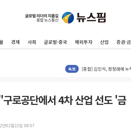
울
경제
사회
글로벌·중국
해외투자
산업
증권·
평택 진위면 공장서 질식사
포항 블루밸리 국가산단에 '
상주 낙동강 선착장 하류서 50
[종합] 김민석, 정청래에 누적 1
속보
민주당 경북도당위원장에 오중
인천서 말다툼 중 어머니 살
김민석, 강원·대구·경북 경선서
"구로공단에서 4차 산업 선도 '금
[속보] 민주, 강원·대구·경북 
[속보] 민주, 경북 경선 결과 
[속보] 민주, 대구 경선 결과 
22년02월22일 08:07
[속보] 민주, 강원 경선 결과 