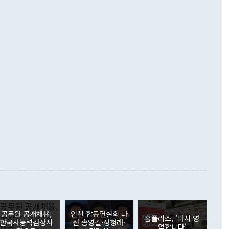
 넘어선 주장 정 장관은 이날 업무보고에서 '한반도 평화공존
)에 이어 두 달 연속 월간 기준 역대 최대 기록을 갈아치웠다.
 설명하면서 이재명 정부 2년차 핵심 과제로 상호 존중·평화
해 상반기 누적 경상수지 흑자는 1910억1000만달러를 기록
·핵 없는 한반도 등 3대 기본 방향을 제시했다. 정 장관은 "대
지 흑자를 견인한 것은 상품수지다. 6월 상품수지는 478억
언어는 멈춰야 한다"면서 주적 용어 대체를 주장했다. 지난 25
 흑자를 기록하며 전월에 이어 역대 최대를 다시 썼다. 국제수
D(완전하고 검증가능하며 되돌릴 수 없는 비핵화) 구도는 이미
수출은 1123억7000만달러로 전년 동월 대비 84.5% 증가하
했다. 또 "현 시점에서 흘러간 선(先)비핵화만 되뇌는 것은
 처음으로 1000억달러를 넘어섰다. 상품수입은 644억8000만
 데 힘이 되지 않는다"고 주장했다. 정 장관은 또 "정전 체제
6% 늘었다. 통관 기준으로는 반도체 수출이 전년 동월 대비
로 바꾸는 논의에 착수하겠다"면서 "북·미 정상회담 견인과
증했고 컴퓨터·주변기기(SSD)는 282.7% 증가했다. IT 품목
화의 동력을 확보하기 위해 최선을 다할 것"이라고 말했다. 하
.4% 늘었으며 비IT 품목도 ▲석유제품(47.5%) ▲화공품
령은 정 장관의 구상에 대부분 제동을 걸었다. 이 대통령은 "평
▲철강제품(17.9%) ▲승용차(6.1%) 등을 중심으로 18.6% 증가
 정치적으로 악용되는 측면이 있다"며 "많이 조심하셔야 한
준 수입은 ▲원자재(30.5%) ▲자본재(35.3%) ▲소비재
다. 북한을 다른 이름으로 불러야 한다는 주장에는 "표현에 꼬
가 모두 늘었다. 서비스수지는 12억9000만달러 적자를 기록해 전
정쟁으로 휘몰아 들어가면 원래 하고자 했던 데에서 오히려 나
000만달러)보다 적자 폭이 확대됐다. 여행수지는 외국인 입국자
래될 수 있다"고 경고했다. 이 대통령은 남북 신뢰 구축을 위해
증료 인상 등에 따른 출국자 감소로 4억4000만달러 흑자를
합의를 선제적으로 복원해야 한다는 정 장관의 주장에 대해서도
지식재산권사용료수지는 전월 흑자에서 4억4000만달러 적자
대로 하는 게 과연 한반도의 평화와 안정에 플러스냐, 결론적
 본원소득수지는 배당소득을 중심으로 32억7000만달러 흑자
이 들 때도 있다"며 부정적으로 반응했다. 조현 외교부 장
월(21억7000만달러)보다 흑자 폭이 확대됐다. 배당소득수지
 사후 브리핑에서 정 장관이 언급한 '4자 회담'에 대해 "이상
이 늘어난 데다 전월 분기배당에 따른 기저효과로 배당지급이
 어떤 희망이라 하더라도 그건 아직 조율되지 않은 방법"이
6000만달러 흑자를 나타냈다. 금융계정 순자산은 6월 중 467
들께서 디스카운트해 주시면 좋겠다"고 선을 그었다. 정 장관
러 증가해 월간 기준 역대 최대 증가 폭을 기록했다. 종전 최대
아 블라디보스토크에서 열리는 '동방경제포럼(EEF)'을 언급하
월(369억9000만달러)을 넘어선 것이다. 직접투자에서는 내국
원에서 (참석을) 검토하고 있다"고 발언한 데 대해서도 조 장관
가 80억1000만달러, 외국인의 국내투자가 46억3000만달러
공무원 공개채용,
인천 합동연설회 나
외교부의 몫"이라며 "아직 거기까지 진도가 나가지 않았다"고
홈플러스, '다시 영
. 증권투자에서는 외국인의 국내 주식 매도세가 이어졌다. 외
한국사능력검정시
선 송영길·정청래·
업합니다'
장관이 이날 소개한 대북 구상과 설명은 정부 내 조율을 거치지