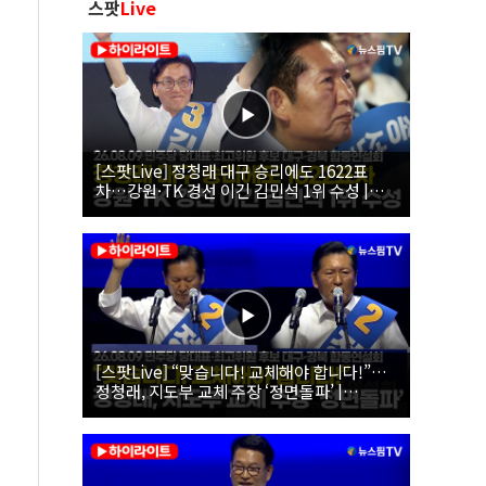
스팟
Live
[스팟Live] 정청래 대구 승리에도 1622표
차…강원·TK 경선 이긴 김민석 1위 수성 |
26.08.09 더불어민주당 당대표·최고위원 후
보 대구·경북 합동연설회
[스팟Live] “맞습니다! 교체해야 합니다!”…
정청래, 지도부 교체 주장 ‘정면돌파’ |
26.08.09 더불어민주당 당대표·최고위원 후
보 대구·경북 합동연설회