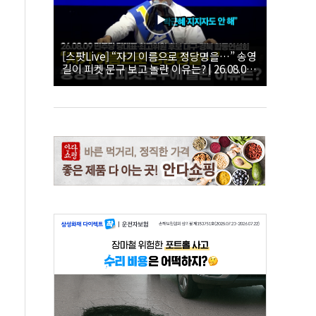
[스팟Live] “자기 이름으로 정당명을…” 송영
길이 피켓 문구 보고 놀란 이유는? | 26.08.09
더불어민주당 당대표·최고위원 후보 대구·경
북 합동연설회