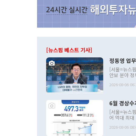
[뉴스핌 베스트 기사]
정동영 업무
[서울=뉴스핌
안보 분야 정
평화공존 발전
2026-08-06 06:
발언 중에는 
언한 것이 있
령은 공개적으
6월 경상수
주의적 희망에
관의 대북 정
[서울=뉴스핌
관 부처 장관
어 역대 최대
관의 무리한 
출 호조로 월
다. [정동영 통일부 장관이 지난달 23일 오후 서울 종로구 정부서울청사에
2026-08-06 08:
료=한국은행] 한국은행이 6일 발표한 '2026년 6월 국제수지(잠정)'에
서 취임 1주년 
면 지난 6월