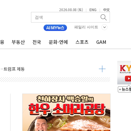
2026.08.08 (토)
ENG
中文
|
|
패밀리 사이트
금융
부동산
전국
문화·연예
스포츠
GAM
동결 전망 우세
체결… 이스라엘·이란 위협에 맞설 자체 억지력 강화
 다음 주"
령…트럼프 제동
 이상 '올스톱'… 美 해상봉쇄 영향
개입했나" 촉각
용 쇼크에 반도체주 '활짝'
우려 후퇴…나스닥 선물 1%대 상승
…9월 금리 인상 기대 후퇴
체결
라우드플레어·태양광주↑ VS 트레이드데스크·웬디스↓