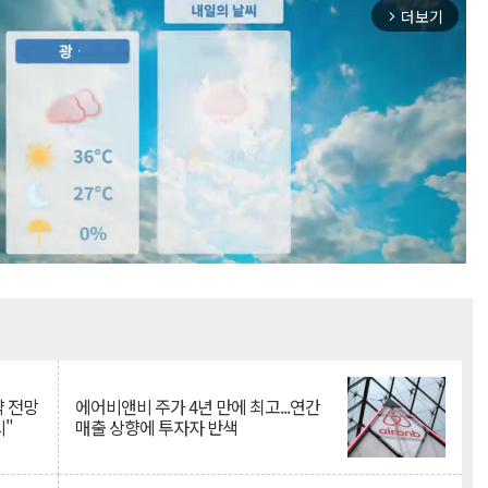
더보기
arrow_forward_ios
Mute
약 전망
에어비앤비 주가 4년 만에 최고...연간
시"
매출 상향에 투자자 반색