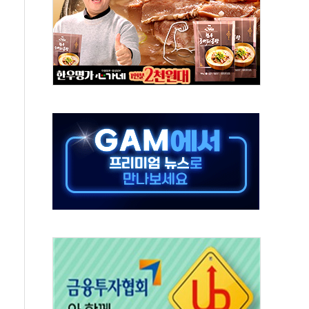
종자 7359명 끝까지 찾겠다"
 톤 낮춰
항시 '시끌'
름…수도권 집중 완화 전환점"
 주재… "전폭적 공급 확대·속도전 총력"
…美 태양광주 급등
해도 놀랍지 않아"
태양광 착공…여의도 1.6배 규모