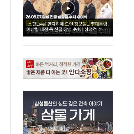
[스팟Live] 한자리에 모인 장군들...李대통령,
이상렬 대장 등 진급 장성 4명에 삼정검 수치
직접 수여｜26.08.07 장성 진급·삼정검 수치
수여식