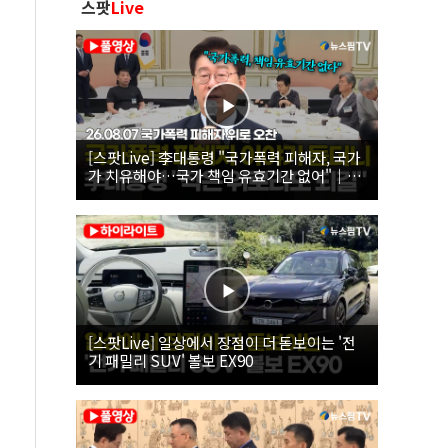
스팟
Live
[스팟Live] 李대통령 "국가폭력 피해자, 국가
가 치유해야…국가 책임 유효기간 없어"｜
26.08.07 국가폭력 피해자 위로 오찬
[스팟Live] 일상에서 장점이 더 돋보이는 '전
기 패밀리 SUV' 볼보 EX90