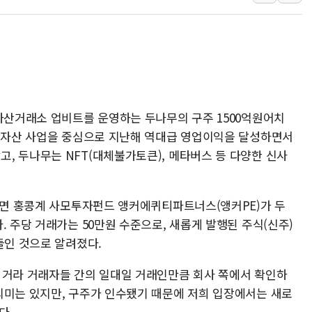
보훈부, 미 DPAA와 MOU… "6·25 미군 실
트럼프 "금리 내려야"…파월 때와 달리 워시엔
특정 정치인 측근 포항시 정책특보 내정설...포
李 "해남 태양광, 대한민국 다음 100년 밑거
李 대통령, '6시간 마라톤 부동산 2차 회의'
상자산거래소 업비트를 운영하는 두나무의 구주 1500억원어치
트럼프, 中 겨냥 폴리실리콘 관세 15% 부과
가상자산 사업을 중심으로 지난해 역대급 영업이익을 달성하면서
[사진] 빈살만과 에르도안의 만남
, 두나무는 NFT(대체불가토큰), 메타버스 등 다양한 신사
이란와이어 "이란 최고지도자 위독…곧 사망
남동발전, 해남군에 국내 최대 규모 400MW 
따르면 홍콩계 사모투자펀드 앵커에퀴티파트너스(앵커PE)가 두
. 주당 거래가는 50만원 수준으로, 새롭게 발행된 주식(신주)
들인 것으로 알려졌다.
 거라 거래자들 간의 일대일 거래인만큼 회사 쪽에서 확인하
의미는 있지만, 구주가 인수됐기 때문에 저희 입장에서는 새로
다.