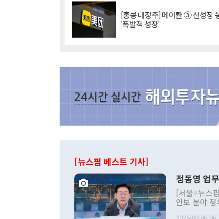
[홍콩 대장주] 메이퇀 ③ 신성장
'폭발적 성장'
[뉴스핌 베스트 기사]
정동영 업무
[서울=뉴스핌
안보 분야 정
평화공존 발전
2026-08-06 06: