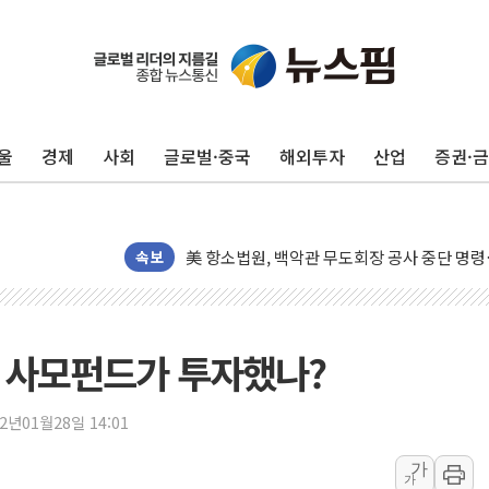
울
경제
사회
글로벌·중국
해외투자
산업
증권·
미 연준 매파 기세 꺾이나…고용 감소에 9월 
[종합] 이슬람 수니파 3국, '공동방위협정' 
트럼프, 백신·자폐증 행정명령 검토…"이르면
美 항소법원, 백악관 무도회장 공사 중단 명
속보
이란 핵심 원유 수출항 '하르그섬', 최근 1주일
美 고용 쇼크에 엔화 장중 급등…시장은 "또 
[AI MY 뉴스] 뉴욕 반도체주 프리뷰...美 고
왜 사모펀드가 투자했나?
뉴욕증시 프리뷰, 美 고용 쇼크에 금리 인상 
[종합] 美 7월 고용 2만3000명 감소 '쇼크'
22년01월28일 14:01
[사진] 이슬람 수니파 3개국, 공동방위협정 
가
가
뉴욕증시 개장 전 특징주...아틀라시안·클