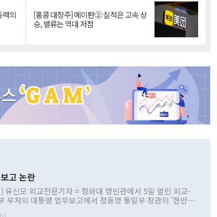
 동력의
[홍콩 대장주] 메이퇀② 실적은 고속 상
승, 밸류는 역대 저점
보고 논란
] 유신모 외교전문기자 = 청와대 영빈관에서 5일 열린 외교·
부 부처의 대통령 업무보고에서 정동영 통일부 장관의 '한반도
 구상'과 업무보고 발언이 논란을 빚고 있다. 이날 정 장관의
10