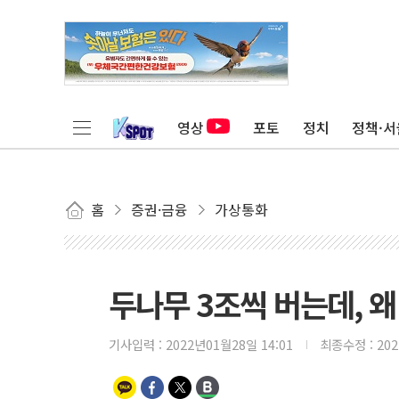
영상
포토
정치
정책·서
홈
증권·금융
가상통화
두나무 3조씩 버는데, 
기사입력 :
2022년01월28일 14:01
최종수정 :
20