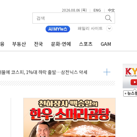
2026.08.06 (목)
ENG
中文
|
|
패밀리 사이트
금융
부동산
전국
문화·연예
스포츠
GAM
 수출 역대 최대 실적…3% 성장 궤도 가능성 높아져"
견지"...히로시마서 "핵없는 세계 노력"
매물에 코스피, 1%대 하락 출발…삼전닉스 약세
로 MLCC 내부결함 검사
터 대구 도심서 자율주행 화물운송
 전문관 2분기 거래액 50% 증가
서머마켓' 첫선…포켓몬 협업
원 전용 특가전…12일까지 150여 종 선보여
판매 25만대…수출 202% 급증
로'…그랜드 조선 제주, 강임윤 개인전 개최
코 롱롱 Plus 캠프 진행