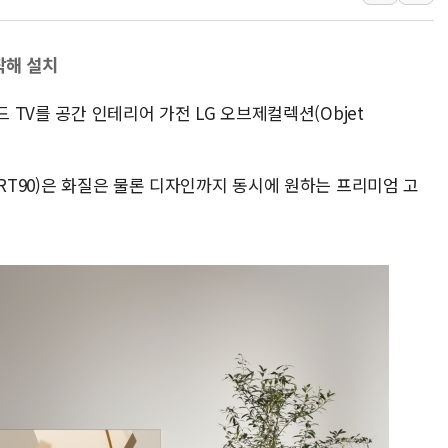
배민도시락 캠페인 영상
[컨콜] 카카오톡-쿠팡
착해 설치
한화손보, 고려대 안암
드 TV를 공간 인테리어 가전 LG 오브제컬렉션(Objet
키움증권, 트래블월렛
신한운용 TDF 수탁고
삼성화재 모빌리티뮤지엄
ART90)은 화질은 물론 디자인까지 동시에 원하는 프리미엄 고
하나은행, 어린이 경제
케이뱅크, 통신비 비교
경북도 '재해 예방 최