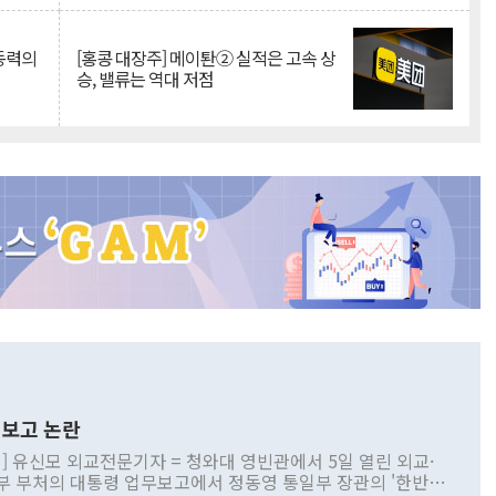
 동력의
[홍콩 대장주] 메이퇀② 실적은 고속 상
승, 밸류는 역대 저점
보고 논란
] 유신모 외교전문기자 = 청와대 영빈관에서 5일 열린 외교·
부 부처의 대통령 업무보고에서 정동영 통일부 장관의 '한반도