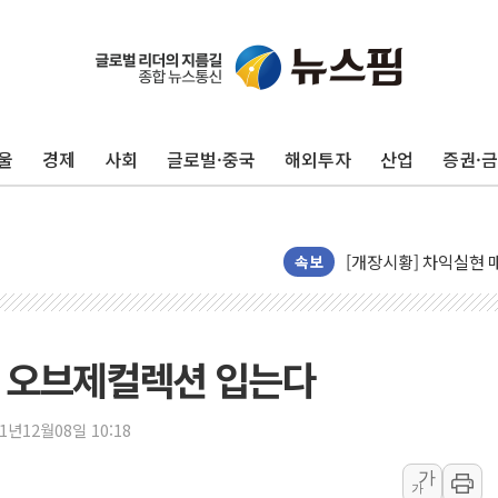
울
경제
사회
글로벌·중국
해외투자
산업
증권·
구윤철 "반도체 호조에
다카이치 "비핵 3원칙 
[개장시황] 차익실현 
한울반도체, AI 초음파
속보
CJ대한통운, 10월부
GS샵, 패션·뷰티·푸드
롯데백화점, 잠실에 '
보' 오브제컬렉션 입는다
SSG닷컴, 쓱7클럽 회
지리자동차그룹, 7월 
21년12월08일 10:18
'호텔 곳곳을 전시장으
가
가
코오롱, 제10회 에