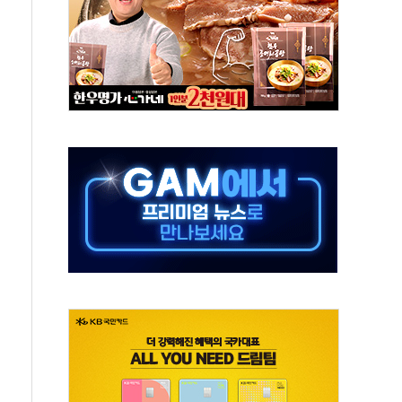
 잇단 흥행…최대 887만뷰
이츠와 손 잡는다
병원에 환아 보호자용 '웰니스 키트' 전달
과 MOU…여행·투자 잇는 금융서비스 추진
 2조 돌파…올해 6000억원 유입
, 올드카·클래식카 전시 '야간 카밋' 진행
 뮤지컬 공연
·경매 서비스 출시
상위 프로젝트' 자연재해저감 종합계획 수립 착수