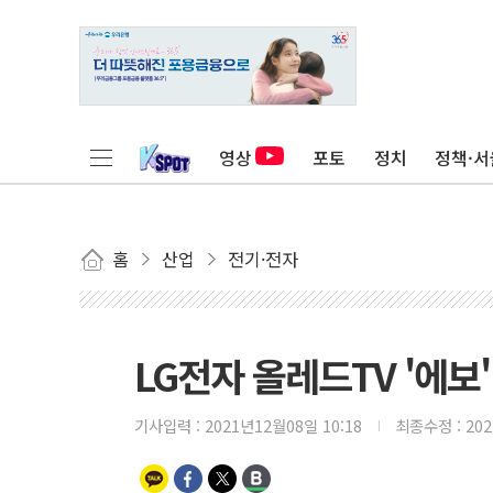
영상
포토
정치
정책·서
홈
산업
전기·전자
LG전자 올레드TV '에
기사입력 :
2021년12월08일 10:18
최종수정 :
20