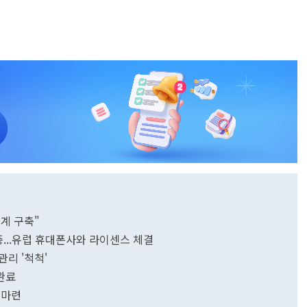
계 구축"
증...유럽 휴대폰사와 라이센스 체결
관리 '척척'
 완료
간 마련