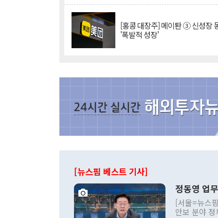
[홍콩 대장주] 메이퇀 ③ 신성장
'폭발적 성장'
[뉴스핌 베스트 기사]
정동영 업무
[서울=뉴스핌
안보 분야 정