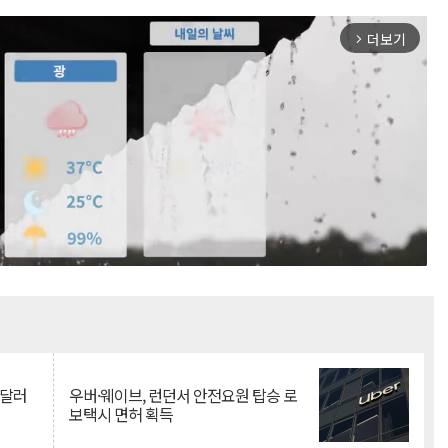
더보기
arrow_forward_ios
Mute
억달러
우버·웨이브, 런던서 안전요원 탑승 로
보택시 면허 획득