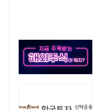
 환경미화원 수거차에 치여 사망
동…60대 남성 2명 숨져
보는 일 없게"…'결혼 페널티' 22개 과제 손본다
터보트 전복…1명 사망·1명 실종
의 날 참석..."국제적 시민 연대로 목소리 내야"
 실종 60대 나흘만에 숨진 채 발견
 살해 10대 아들 체포
' 받아친 정청래…제주 연설서 신경전 고조
지시…與 "적극 환영"·野 "졸속 국정"