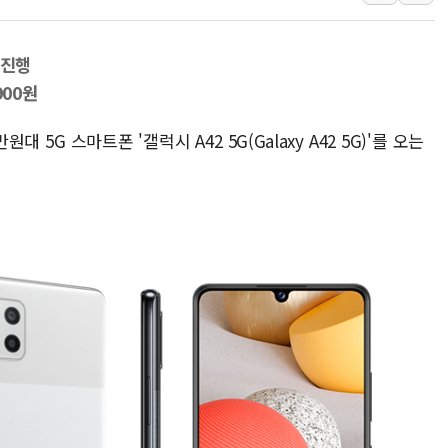
폐기물 수거하다 참변…60대
서울 중랑구 주택가서 흉기 난
 진행
李대통령 "결혼 때문에 손해 
900원
여수 오동도 인근 해상서 모
 5G 스마트폰 '갤럭시 A42 5G(Galaxy A42 5G)'를 오는
추미애, '위안부' 피해자 기림
인천 선재도 갯벌서 해루질 중
인천서 말다툼 중 어머니 흉기
'화합' 꺼낸 김민석에 '뻔뻔
李대통령, ISA 개편 재검토 