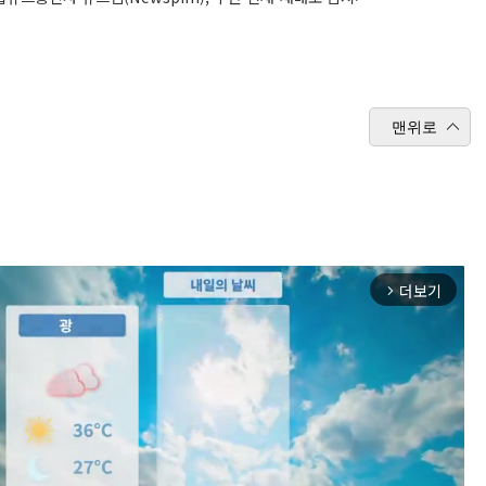
맨위로
더보기
arrow_forward_ios