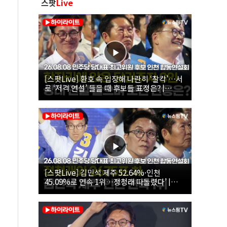
스팟
Live
[스팟Live] 환호 속 입장해 나란히 ‘찰칵’…서
로 ‘저격 연설’ 들을 때 후보들 표정은? |
26.08.08 더불어민주당 당대표·최고위원 후
보 인천 합동연설회
[스팟Live] 김민석 제주 52.64%·인천
45.09%로 연속 1위…정청래 따돌렸다’ |
26.08.08 더불어민주당 당대표·최고위원 후
보 인천 합동연설회