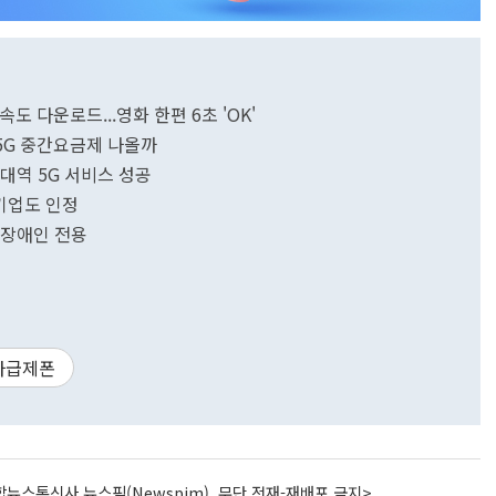
속도 다운로드...영화 한편 6초 'OK'
5G 중간요금제 나올까
z 대역 5G 서비스 성공
허 기업도 인정
선…장애인 전용
자급제폰
뉴스통신사 뉴스핌(Newspim), 무단 전재-재배포 금지>