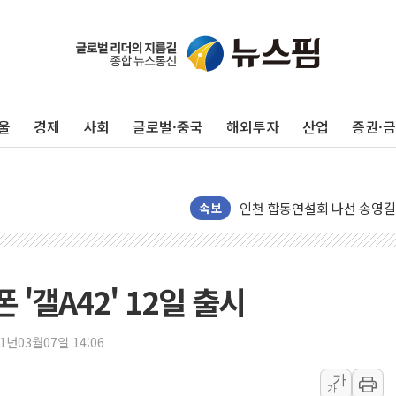
울
경제
사회
글로벌·중국
해외투자
산업
증권·
울진·영덕 '호우특보'-포항 '
[종합] 김민석, 정청래에 '0.86
인천 합동연설회 나선 송영길
김민석, 2주차 제주·인천 경선서
속보
인사하는 김민석 당대표 후보
[속보] 민주, 제주·인천 경선 결
[속보] 민주, 인천 경선 결과 발
 '갤A42' 12일 출시
[속보] 민주, 제주 경선 결과 발
이번주 국내 주요 금융일정(8.1
21년03월07일 14:06
美, 이란전 출구전략 만지작
가
가
강릉·동해·삼척 시간당 최대 