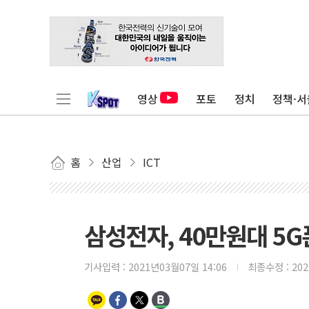
영상
포토
정치
정책·서
홈
산업
ICT
삼성전자, 40만원대 5G폰
기사입력 :
2021년03월07일 14:06
최종수정 :
20