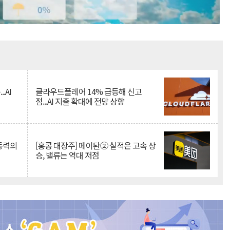
Mute
.AI
클라우드플레어 14% 급등해 신고
점...AI 지출 확대에 전망 상향
 동력의
[홍콩 대장주] 메이퇀② 실적은 고속 상
승, 밸류는 역대 저점