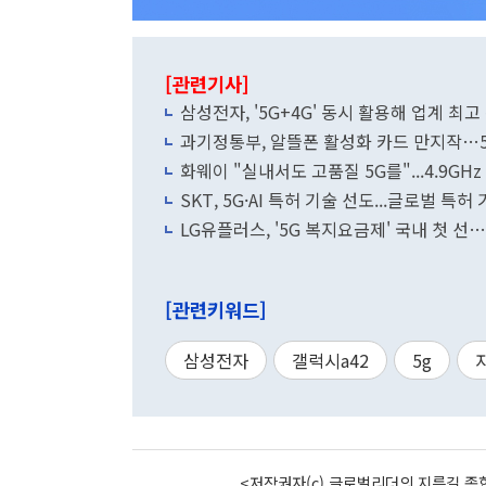
[관련기사]
삼성전자, '5G+4G' 동시 활용해 업계 최고 
과기정통부, 알뜰폰 활성화 카드 만지작…
화웨이 "실내서도 고품질 5G를"...4.9GH
SKT, 5G·AI 특허 기술 선도...글로벌 특
LG유플러스, '5G 복지요금제' 국내 첫 
[관련키워드]
삼성전자
갤럭시a42
5g
<저작권자(c) 글로벌리더의 지름길 종합