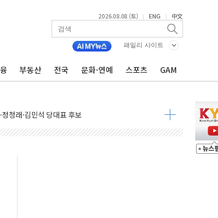
2026.08.08 (토)
ENG
中文
|
|
패밀리 사이트
금융
부동산
전국
문화·연예
스포츠
GAM
산사태 주의보'...경북도, 호우 피해·통제구간 없어
%p' 차 재역전 성공...金 45.42% vs 鄭 44.56%
·정청래·김민석 당대표 후보
 정청래에 승리...47.75% vs 42.08%
과 발표...김민석 47.75% 정청래 42.08%
표...김민석 45.09% 정청래 43.27% 송영길 11.63%
표...김민석 52.64% 정청래 39.89% 송영길 7.47%
0~8.14)
…공습 한계·탄약 부족 현실화
50㎜ 폭우…강원 동해안 강한 비 이어져