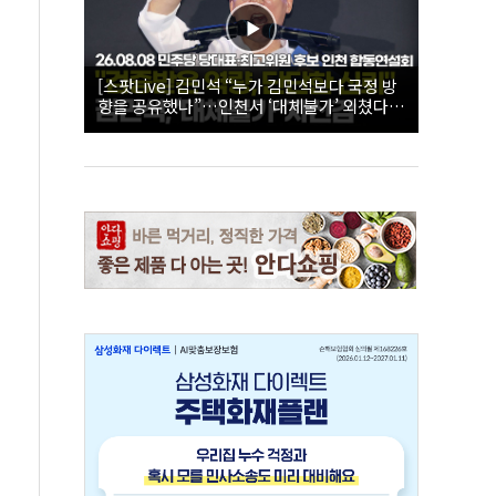
[스팟Live] 김민석 “누가 김민석보다 국정 방
향을 공유했나”…인천서 ‘대체불가’ 외쳤다 |
26.08.08 더불어민주당 당대표·최고위원 후
보 인천 합동연설회