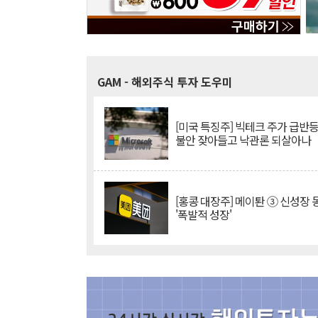
GAM
- 해외주식 투자 도우미
[미국 특징주] 빅테크 주가 급반등..
불안 잦아들고 낙관론 되살아나
[홍콩 대장주] 메이퇀 ③ 신성장
'폭발적 성장'