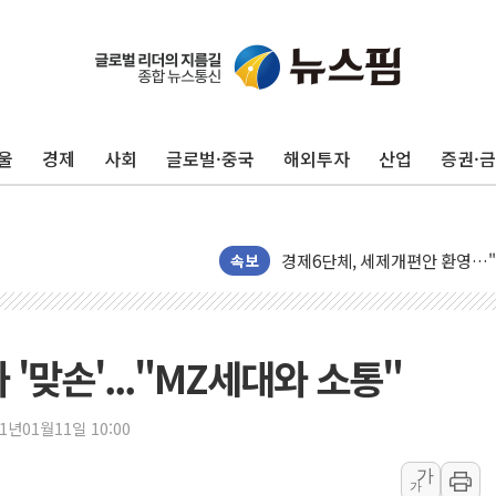
울
경제
사회
글로벌·중국
해외투자
산업
증권·
대상, 청정원 동물복지 청정유정란
LG 엑사원, 구글·알리바바 제쳤
유의동 국토위원장 "주택 공급 
경제6단체, 세제개편안 환영…"
속보
전세사기 등 '민생 전담재판부'
[뉴스핌 이 시각 글로벌 PICK] 
남성, 'NS AI LINK' 월마트 3
'맞손'..."MZ세대와 소통"
예탁결제원, 비상장주식·조각투
올데이올가닉, 정부 '혁신 프리미어
21년01월11일 10:00
엑스플러스, '갤럭시 Z 플립8·
가
가
삼성증권, 연금저축계좌 ETF·