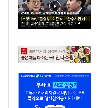
[스팟Live] *풀영상* 이준석, 보완수사권 폐
지에 "민주당 개악입법, 불안감 가중시켜"｜
26.08.06 개혁신당 보완수사권 폐지 토론회