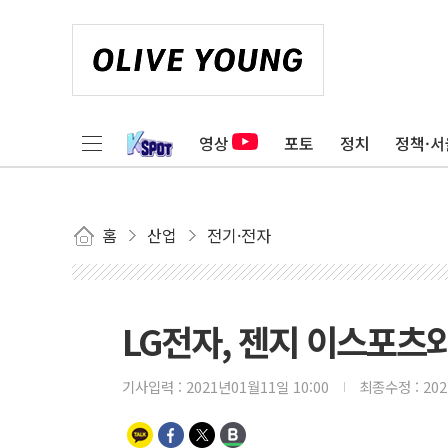
영상
포토
정치
정책·서
홈
산업
전기·전자
LG전자, 젠지 이스포츠와 
기사입력 :
2021년01월11일 10:00
최종수정 :
20