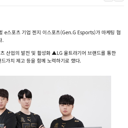
신한자산운용, 팔란티어 급등에 '
강원·호남·대구경북 곳곳 '폭염
서금원, 상반기 미소금융 1600
 e스포츠 기업 젠지 이스포츠(Gen.G Esports)가 마케팅 협
美 민주, 트럼프 측에 200만 
.
지방공기업 경영평가, 서울농수산식
예천 실종신고 80대 남성 논둑서
츠 산업의 발전 및 활성화 ▲LG 울트라기어 브랜드를 통한
"35초마다 중국과 통신"...美
랜드가치 제고 등을 함께 노력하기로 했다.
한병도 "막말 정치를 좌시하지 
원내대책회의 참석하는 한병도