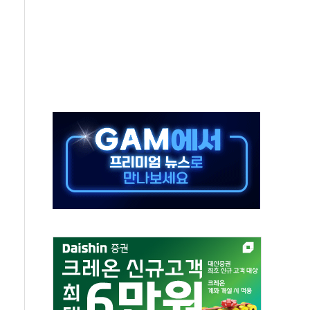
SOL 팔란티어 커버드콜' ETF 주목
중대경보'…전국 49개 지역으로 확대
억원 돌파...취약계층 지원 확대
달러 건넨 韓기업 조사… "관세 무마용 뇌물 의혹"
품공사 등 20곳 '최우수'...인천환경공단 등 '부진'
 숨진 채 발견
보안기업, 중국제 공유기서 '백도어' 발견
않겠다"