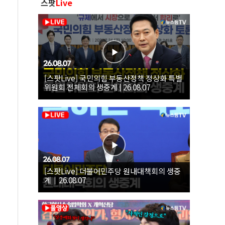
스팟
Live
[스팟Live] 국민의힘 부동산정책 정상화 특별
위원회 전체회의 생중계 | 26.08.07
[스팟Live] 더불어민주당 원내대책회의 생중
계｜26.08.07