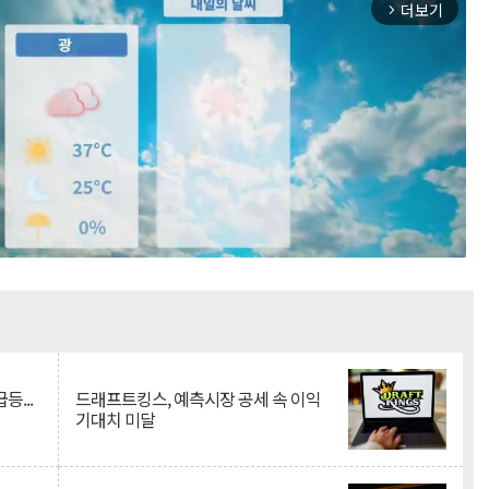
더보기
arrow_forward_ios
Mute
등...
드래프트킹스, 예측시장 공세 속 이익
기대치 미달