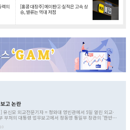
 동력의
[홍콩 대장주] 메이퇀② 실적은 고속 상
승, 밸류는 역대 저점
보고 논란
] 유신모 외교전문기자 = 청와대 영빈관에서 5일 열린 외교·
부 부처의 대통령 업무보고에서 정동영 통일부 장관의 '한반도
 구상'과 업무보고 발언이 논란을 빚고 있다. 이날 정 장관의
10
정부 내 조율을 거치지 않은 사안을 정책으로 추진하겠다고 공