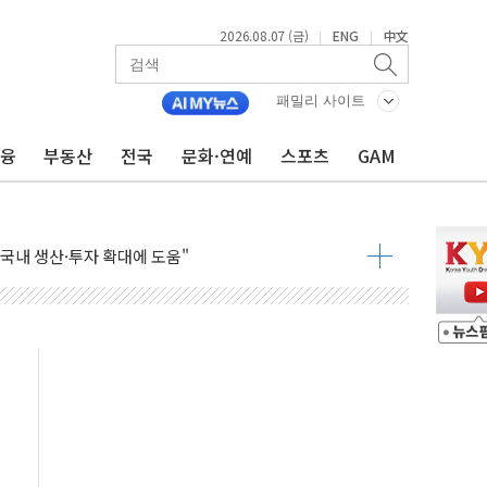
2026.08.07 (금)
ENG
中文
|
|
패밀리 사이트
금융
부동산
전국
문화·연예
스포츠
GAM
 3만5775알 기부
다…산업 예측 AI 잇단 세계 1위
지지부잔...숫자보다 실천 가능한 대책이 중요"
국내 생산·투자 확대에 도움"
 시범운영…평균 3개월 만에 1심 결론
이란 협상단장, 트럼프 'TACO' 조롱 外
600개 매장 판매
자 장외거래 청산결제 인프라 구축 착수
 1000' 선정
폴드8' 전용 액세서리 출시
리츠 온라인 거래수수료 우대