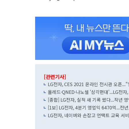
[관련기사]
LG전자, CES 2021 온라인 전시관 오픈..
올레드·QNED·나노셀 '삼각편대'...LG전자,
[종합] LG전자, 실적 새 기록 썼다...작년 
[1보] LG전자, 4분기 영업익 6470억...전
LG전자, 네이버와 손잡고 언택트 교육 서