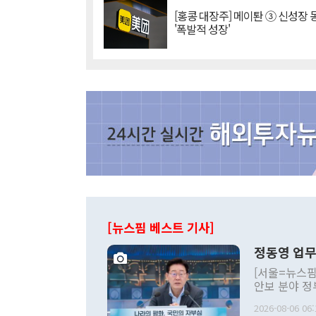
[홍콩 대장주] 메이퇀 ③ 신성장
'폭발적 성장'
[뉴스핌 베스트 기사]
정동영 업무
[서울=뉴스핌
안보 분야 정
평화공존 발전
2026-08-06 06:
발언 중에는 