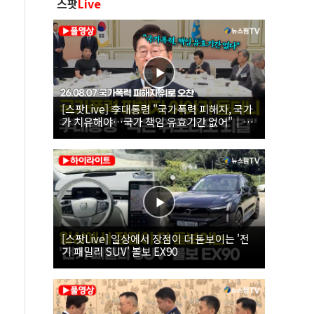
스팟
Live
[스팟Live] 李대통령 "국가폭력 피해자, 국가
가 치유해야…국가 책임 유효기간 없어"｜
26.08.07 국가폭력 피해자 위로 오찬
[스팟Live] 일상에서 장점이 더 돋보이는 '전
기 패밀리 SUV' 볼보 EX90