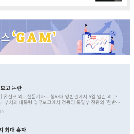
보고 논란
] 유신모 외교전문기자 = 청와대 영빈관에서 5일 열린 외교·
부 부처의 대통령 업무보고에서 정동영 통일부 장관의 '한반도
 구상'과 업무보고 발언이 논란을 빚고 있다. 이날 정 장관의
10
정부 내 조율을 거치지 않은 사안을 정책으로 추진하겠다고 공
는가 하면 사실 관계에 맞지 않은 설명도 있었다. 이재명 대통
로 신중을 기해 달라고 경고했고, 조현 외교부 장관은 '이상
지 최대 흑자
 근거한 비현실적 구상'이라는 비판을 내놨다. 그동안 정 장