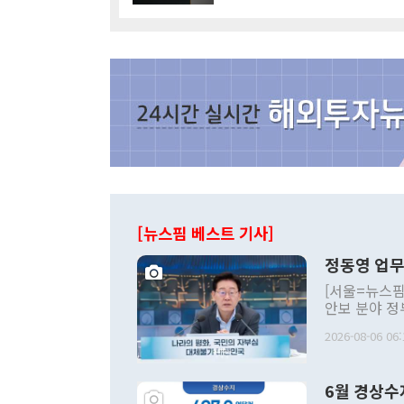
[뉴스핌 베스트 기사]
정동영 업무
[서울=뉴스핌
안보 분야 정
평화공존 발전
2026-08-06 06:
발언 중에는 
언한 것이 있
령은 공개적으
6월 경상수
주의적 희망에