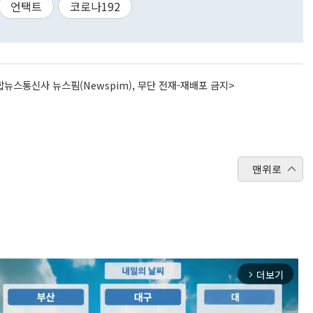
언택트
코로나192
뉴스통신사 뉴스핌(Newspim), 무단 전재-재배포 금지>
맨위로
더보기
arrow_forward_ios