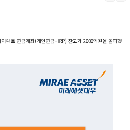
李대통령, 호우 피해 경북 
'변기 수리' 집주인에게 흉기
워트, 상반기 영업이익 30
프롬바이오, 10일 거래 재
다이렉트 연금계좌(개인연금+IRP) 잔고가 2000억원을 돌파했
NH농협생명, 농작업 중 온
아바코, 2분기 매출 120억원
랩지노믹스 "디엑솜과 美 암
보로노이, 폐암 치료제 'VRN
푸본현대생명, 육군 3군단과
교보생명, '교보K-맞춤건강
벼랑 끝 선 '동전주' 무더기