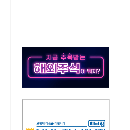
안동·의성 특별재난지역 선포
 휘두른 30대 세입자…경찰, 현행범 체포
억원
개…"재무구조 개편"
열질환 보장…폭염기 신속 보상 강화
 진단 분야 독점 라이선스 계약"
11' 캐나다 IND 신청
 군 장병 금융교육·전역 지원 협약
보험' 6개월 배타적사용권 획득
 상폐 위기…관리종목 우려 지정예고 총 63개