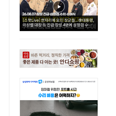
[스팟Live] 한자리에 모인 장군들...李대통령,
이상렬 대장 등 진급 장성 4명에 삼정검 수치
직접 수여｜26.08.07 장성 진급·삼정검 수치
수여식