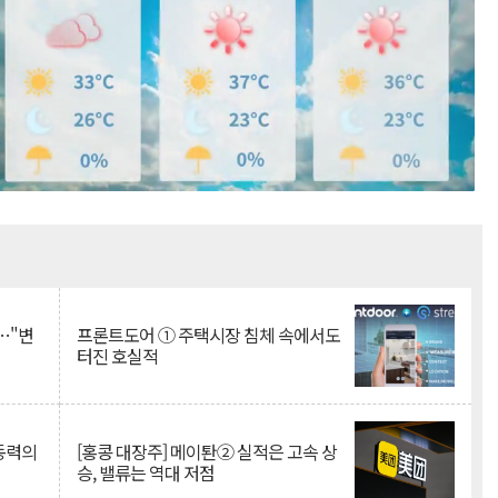
Mute
…"변
프론트도어 ① 주택시장 침체 속에서도
터진 호실적
 동력의
[홍콩 대장주] 메이퇀② 실적은 고속 상
승, 밸류는 역대 저점