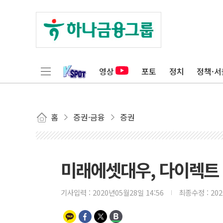
영상
포토
정치
정책·서
홈
증권·금융
증권
미래에셋대우, 다이렉트 
기사입력 :
2020년05월28일 14:56
최종수정 :
20