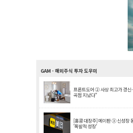
GAM
- 해외주식 투자 도우미
프론트도어 ② 사상 최고가 경신
곡점 지났다"
[홍콩 대장주] 메이퇀 ③ 신성장
'폭발적 성장'