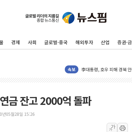
울
경제
사회
글로벌·중국
해외투자
산업
증권·
'찜통더위'에 전력수요 역대 
후티 반군, 예멘 정부군과 
속보
42.5도 역대급 폭염…동물
경찰, 9월부터 '가족 사건'
포스코홀딩스, 포스코인터·D
연금 잔고 2000억 돌파
태국 학교서 중학생 총기 난사
40.2도 찍은 서울 등 폭염
20년05월28일 15:26
"文정부 악몽 재현 안돼"..
가
신세계사이먼 '대구 프리미엄 
가