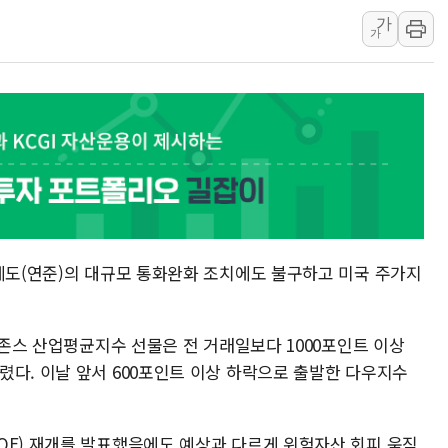
가
中 '항생제 개구리' 파장
가
'엔화 방어 공조'라는 이
청와대 "조희대 대법원장
서울 최고 기온 39도 기
폭염 이어지는 서울... 3
李대통령 "40도 폭염,
법무법인 YK, 교정위
컴투스, 8일부터 서머너
제주항공, 하반기 객실
비제도(연준)의 대규모 통화완화 조치에도 불구하고 미국 주가지
다우존스 산업평균지수 선물은 전 거래일보다 1000포인트 이상
렸다. 이날 앞서 600포인트 이상 하락으로 출발한 다우지수
QE) 재개를 발표했음에도 예상과 다르게 위험자산 회피 움직