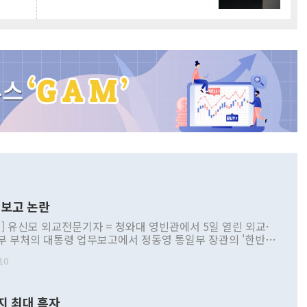
보고 논란
] 유신모 외교전문기자 = 청와대 영빈관에서 5일 열린 외교·
부 부처의 대통령 업무보고에서 정동영 통일부 장관의 '한반도
 구상'과 업무보고 발언이 논란을 빚고 있다. 이날 정 장관의
10
정부 내 조율을 거치지 않은 사안을 정책으로 추진하겠다고 공
는가 하면 사실 관계에 맞지 않은 설명도 있었다. 이재명 대통
로 신중을 기해 달라고 경고했고, 조현 외교부 장관은 '이상
지 최대 흑자
 근거한 비현실적 구상'이라는 비판을 내놨다. 그동안 정 장