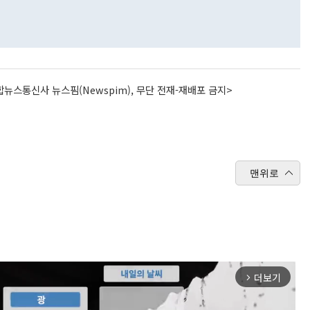
뉴스통신사 뉴스핌(Newspim), 무단 전재-재배포 금지>
맨위로
더보기
arrow_forward_ios