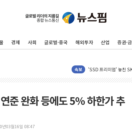
울
경제
사회
글로벌·중국
해외투자
산업
증권·
[뉴스핌 이 시각 PICK]
LG전자, IFA 2026서 '
'SSD 프리미엄' 놓친 
속보
제이씨케미칼, 상반기 영
李대통령 "기후재난 뉴노
오세훈 "서민 전·월세 
 연준 완화 등에도 5% 하한가 추
보훈부 "노태우 참배 계
온코닉테라퓨틱스 '자큐보
오세훈 '여론조사 대납'
현대百 지주체제 '마지막
20년03월16일 08:47
'檢 합수본 참여' 여부 