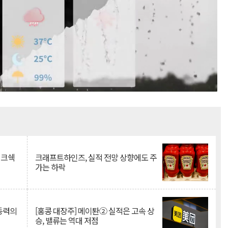
Mute
이크쉑
크래프트하인즈, 실적 전망 상향에도 주
가는 하락
 동력의
[홍콩 대장주] 메이퇀② 실적은 고속 상
승, 밸류는 역대 저점