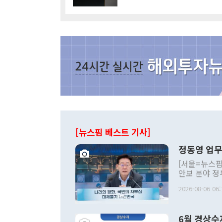
[뉴스핌 베스트 기사]
정동영 업무
[서울=뉴스핌
안보 분야 정
평화공존 발전
2026-08-06 06:
발언 중에는 
언한 것이 있
령은 공개적으
6월 경상수
주의적 희망에