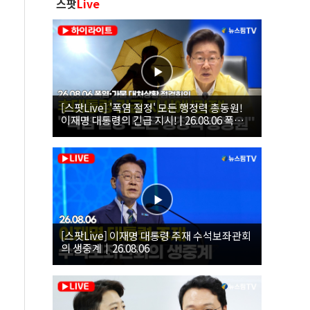
스팟
Live
[스팟Live] '폭염 절정' 모든 행정력 총동원!
이재명 대통령의 긴급 지시! | 26.08.06 폭염•
가뭄 대처상황 점검회의
[스팟Live] 이재명 대통령 주재 수석보좌관회
의 생중계｜26.08.06