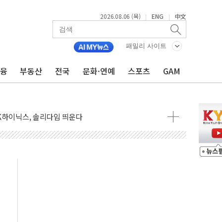
2026.08.06 (목)
ENG
中文
|
|
패밀리 사이트
금융
부동산
전국
문화·연예
스포츠
GAM
 李 "40도 폭염, 외신에서나 보던 일" 外
차세대 AI 홈' 비전 공개
SK하이닉스, 솔리다임 띄운다
업익 108% 증가
멀…주거·전력 인프라 개선 예산 반영 검토"
외면한 세제개편"…용산공원 훼손 안 돼
획 없다"…전직 대통령 예우 대상 제외·국민 정서 고려
', 인도 품목허가…해외 첫 허가
 항소심 21일 첫 공판…1심은 시장직 상실형
 퍼즐'…현대홈쇼핑 1.2조 투자자산 떼낸다
논란...법조계 "법적근거 없어, 위법수집증거 가능성"