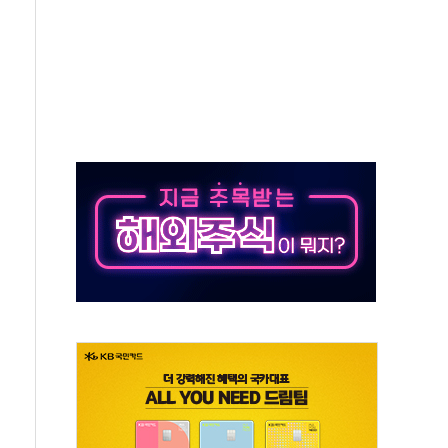
 확산, 식품안전 점검 강화
름의 베선트식 QE..."연준에 부담 가중"
 탄핵 공감, 사실 아니다…대법관 신속 제청 해야"
록
9도 기록
 외신에서나 보던 일"…전방위 대응 지시
원 중앙협의회와 맞손…수용자·가족 법률지원 확대
즈 워 챔피언십 개최
승무원 공개채용