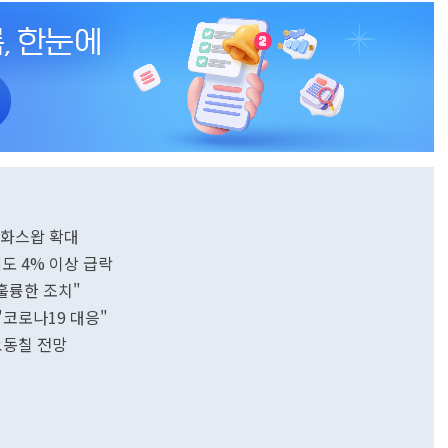
 통화스왑 확대
에도 4% 이상 급락
"훌륭한 조치"
"코로나19 대응"
요동칠 전망