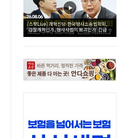
[스팟Live] 개혁신당·한국형사소송법학회,
'검찰개혁인가, 형사사법의 붕괴인가' 긴급 세
미나｜26.08.06