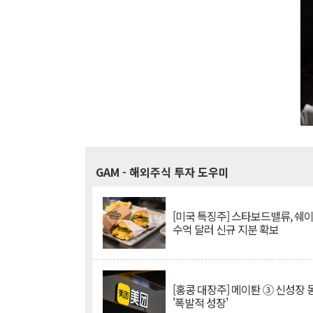
GAM
- 해외주식 투자 도우미
[미국 특징주] 스타보드밸류, 쉐
수억 달러 신규 지분 확보
[홍콩 대장주] 메이퇀 ③ 신성장
'폭발적 성장'