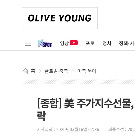
영상
포토
정치
정책·서
홈
글로벌·중국
미국·북미
[종합] 美 주가지수선물,
락
기사입력 :
2020년03월16일 07:36
최종수정 :
20