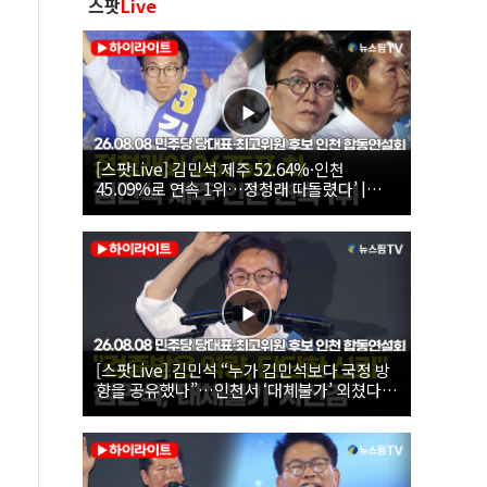
스팟
Live
[스팟Live] 김민석 제주 52.64%·인천
45.09%로 연속 1위…정청래 따돌렸다’ |
26.08.08 더불어민주당 당대표·최고위원 후
보 인천 합동연설회
[스팟Live] 김민석 “누가 김민석보다 국정 방
향을 공유했나”…인천서 ‘대체불가’ 외쳤다 |
26.08.08 더불어민주당 당대표·최고위원 후
보 인천 합동연설회