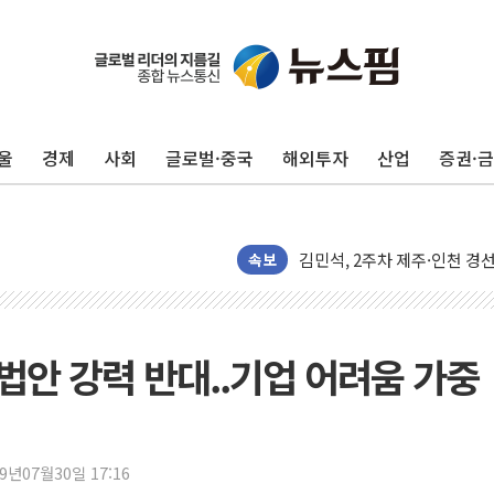
울
경제
사회
글로벌·중국
해외투자
산업
증권·
[종합] 김민석, 정청래에 '0.86
인천 합동연설회 나선 송영길
김민석, 2주차 제주·인천 경선서
속보
인사하는 김민석 당대표 후보
[속보] 민주, 제주·인천 경선 결
[속보] 민주, 인천 경선 결과 발
입법안 강력 반대..기업 어려움 가중
[속보] 민주, 제주 경선 결과 발
이번주 국내 주요 금융일정(8.1
美, 이란전 출구전략 만지작
강릉·동해·삼척 시간당 최대 
19년07월30일 17:16