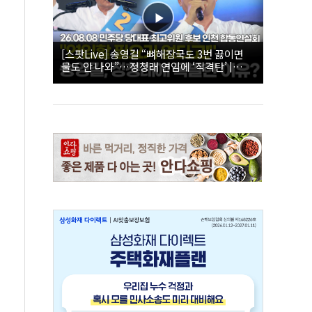
[스팟Live] 송영길 “뼈해장국도 3번 끓이면
물도 안 나와”…정청래 연임에 ‘직격탄’ |
26.08.08 더불어민주당 당대표·최고위원 후
보 인천 합동연설회