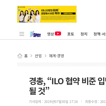
영상
포토
정치
정책·서
홈
산업
재계·경영
경총, “ILO 협약 비준 
될 것”
기사입력 :
2019년07월30일 17:16
최종수정 :
20