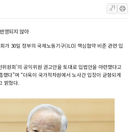
폐기물 수거하다 참변…60대
가
서울 중랑구 주택가서 흉기 난
가
李대통령 "결혼 때문에 손해 
여수 오동도 인근 해상서 모
 반영되지 않아
추미애, '위안부' 피해자 기림
회가 30일 정부의 국제노동기구(ILO) 핵심협약 비준 관련 입
인천 선재도 갯벌서 해루질 중
인천서 말다툼 중 어머니 흉기
'화합' 꺼낸 김민석에 '뻔뻔
개선위원회’의 공익위원 권고안을 토대로 입법안을 마련했다고
李대통령, ISA 개편 재검토 
미흡했다”며 “더욱이 국가적차원에서 노사간 입장이 균형되게
동해중부 전 해상 풍랑주의보…
 밝혔다.