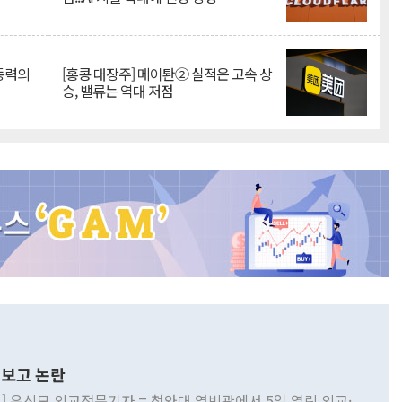
 동력의
[홍콩 대장주] 메이퇀② 실적은 고속 상
승, 밸류는 역대 저점
보고 논란
] 유신모 외교전문기자 = 청와대 영빈관에서 5일 열린 외교·