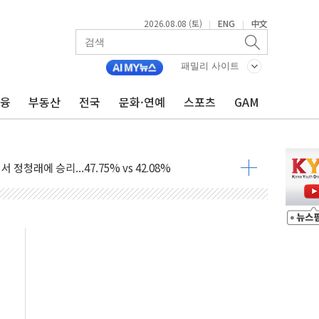
2026.08.08 (토)
ENG
中文
|
|
패밀리 사이트
금융
부동산
전국
문화·연예
스포츠
GAM
%p' 차 재역전 성공...金 45.42% vs 鄭 44.56%
·정청래·김민석 당대표 후보
 정청래에 승리...47.75% vs 42.08%
과 발표...김민석 47.75% 정청래 42.08%
표...김민석 45.09% 정청래 43.27% 송영길 11.63%
표...김민석 52.64% 정청래 39.89% 송영길 7.47%
0~8.14)
…공습 한계·탄약 부족 현실화
50㎜ 폭우…강원 동해안 강한 비 이어져