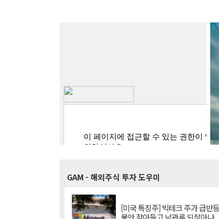
GAM
- 해외주식 투자 도우미
[미국 특징주] 빅테크 주가 급반등..
불안 잦아들고 낙관론 되살아나