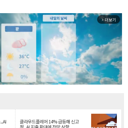
더보기
arrow_forward_ios
Mute
.AI
클라우드플레어 14% 급등해 신고
점...AI 지출 확대에 전망 상향