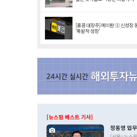
[홍콩 대장주] 메이퇀 ③ 신성장
'폭발적 성장'
[뉴스핌 베스트 기사]
정동영 업무
[서울=뉴스핌