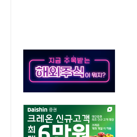
 환경미화원 수거차에 치여 사망
동…60대 남성 2명 숨져
보는 일 없게"…'결혼 페널티' 22개 과제 손본다
터보트 전복…1명 사망·1명 실종
의 날 참석..."국제적 시민 연대로 목소리 내야"
 실종 60대 나흘만에 숨진 채 발견
 살해 10대 아들 체포
' 받아친 정청래…제주 연설서 신경전 고조
지시…與 "적극 환영"·野 "졸속 국정"
10일까지 최대 3.5m 높은 물결