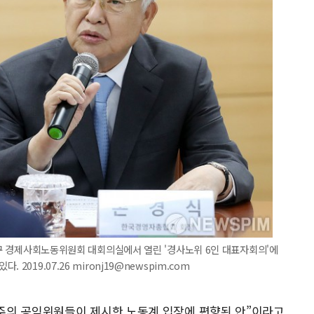
종로구 경제사회노동위원회 대회의실에서 열린 '경사노위 6인 대표자회의'에
019.07.26 mironj19@newspim.com
주의 공익위원들이 제시한 노동계 입장에 편향된 안”이라고