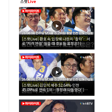
스팟
Live
[스팟Live] 환호 속 입장해 나란히 ‘찰칵’…서
로 ‘저격 연설’ 들을 때 후보들 표정은? |
26.08.08 더불어민주당 당대표·최고위원 후
보 인천 합동연설회
[스팟Live] 김민석 제주 52.64%·인천
45.09%로 연속 1위…정청래 따돌렸다’ |
26.08.08 더불어민주당 당대표·최고위원 후
보 인천 합동연설회