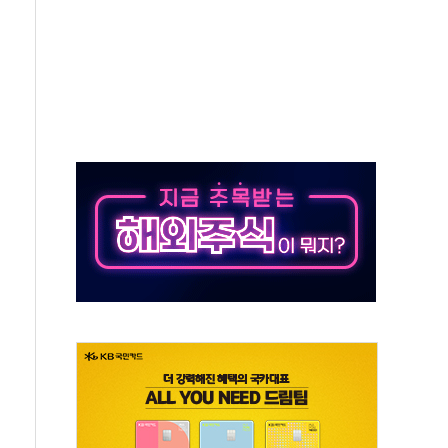
50㎜ 폭우…강원 동해안 강한 비 이어져
 환경미화원 수거차에 치여 사망
동…60대 남성 2명 숨져
보는 일 없게"…'결혼 페널티' 22개 과제 손본다
터보트 전복…1명 사망·1명 실종
의 날 참석..."국제적 시민 연대로 목소리 내야"
 실종 60대 나흘만에 숨진 채 발견
 살해 10대 아들 체포
' 받아친 정청래…제주 연설서 신경전 고조