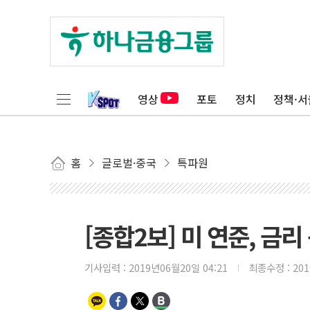
영상
포토
정치
정책·서
홈
글로벌·중국
특파원
[종합2보] 미 연준, 금
기사입력 :
2019년06월20일 04:21
최종수정 :
20