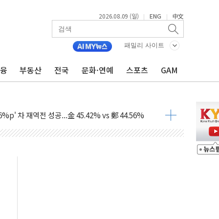
2026.08.09 (일)
ENG
中文
|
|
패밀리 사이트
금융
부동산
전국
문화·연예
스포츠
GAM
투입…고수온 양식장 복구·지원 '총력'
산사태 주의보'...경북도, 호우 피해·통제구간 없어
%p' 차 재역전 성공...金 45.42% vs 鄭 44.56%
·정청래·김민석 당대표 후보
 정청래에 승리...47.75% vs 42.08%
과 발표...김민석 47.75% 정청래 42.08%
표...김민석 45.09% 정청래 43.27% 송영길 11.63%
표...김민석 52.64% 정청래 39.89% 송영길 7.47%
0~8.14)
…공습 한계·탄약 부족 현실화