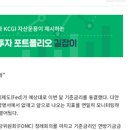
강릉·동해·삼척 시간당 최대 
폐기물 수거하다 참변…60대
서울 중랑구 주택가서 흉기 난
李대통령 "결혼 때문에 손해 
여수 오동도 인근 해상서 모
추미애, '위안부' 피해자 기림
인천 선재도 갯벌서 해루질 중
인천서 말다툼 중 어머니 흉기
봐”
'화합' 꺼낸 김민석에 '뻔뻔
비제도(Fed)가 예상대로 이번 달 기준금리를 동결했다. 다만
성명서에서 없애고 앞으로 나오는 지표를 면밀히 모니터링하
열어뒀다.
장위원회(FOMC) 정례회의를 마치고 기준금리인 연방기금금