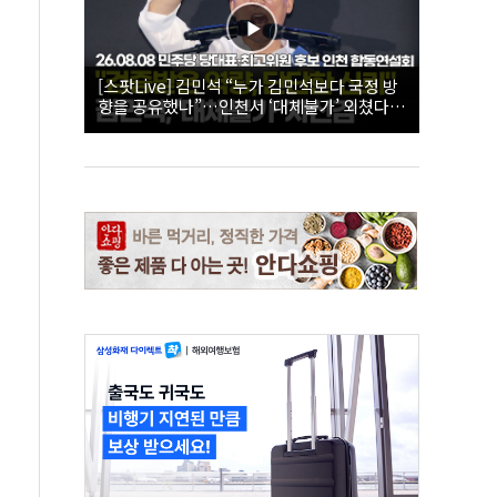
[스팟Live] 김민석 “누가 김민석보다 국정 방
향을 공유했나”…인천서 ‘대체불가’ 외쳤다 |
26.08.08 더불어민주당 당대표·최고위원 후
보 인천 합동연설회