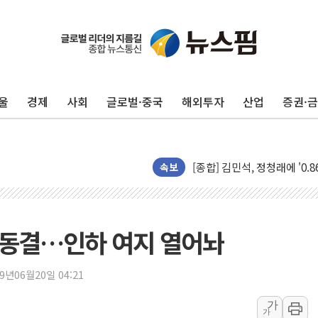
울
경제
사회
글로벌·중국
해외투자
산업
증권·
포항시 재난예산 40억 긴급 
울진·영덕 '호우특보'-포항 '
[종합] 김민석, 정청래에 '0.86
인천 합동연설회 나선 송영길
속보
김민석, 2주차 제주·인천 경선서
인사하는 김민석 당대표 후보
[속보] 민주, 제주·인천 경선 결
리 동결…인하 여지 열어놔
[속보] 민주, 인천 경선 결과 발
[속보] 민주, 제주 경선 결과 발
19년06월20일 04:21
이번주 국내 주요 금융일정(8.1
가
가
美, 이란전 출구전략 만지작