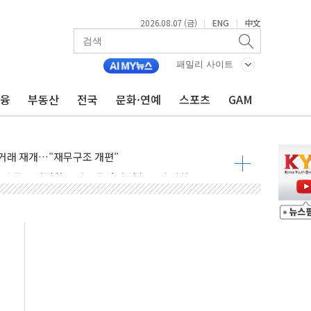
2026.08.07 (금)
ENG
中文
|
|
패밀리 사이트
금융
부동산
전국
문화·연예
스포츠
GAM
인에게 흉기 휘두른 30대 세입자…경찰, 현행범 체포
이익 30억원
 거래 재개…"재무구조 개편"
업 중 온열질환 보장…폭염기 신속 보상 강화
 120억원
과 美 암 진단 분야 독점 라이선스 계약"
제 'VRN11' 캐나다 IND 신청
 3군단과 군 장병 금융교육·전역 지원 협약
-맞춤건강보험' 6개월 배타적사용권 획득
주' 무더기 상폐 위기…관리종목 우려 지정예고 총 63개
특별공급 경쟁률… 실수요자 관심