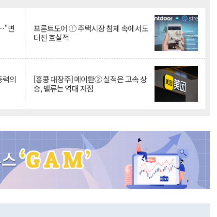
Mute
…"변
프론트도어 ① 주택시장 침체 속에서도
터진 호실적
 동력의
[홍콩 대장주] 메이퇀② 실적은 고속 상
승, 밸류는 역대 저점