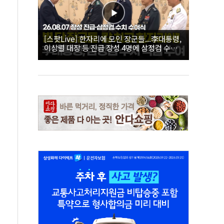
[스팟Live] 한자리에 모인 장군들...李대통령,
이상렬 대장 등 진급 장성 4명에 삼정검 수치
직접 수여｜26.08.07 장성 진급·삼정검 수치
수여식