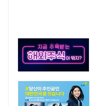
만의 신' 26일 출시, 유저의 캐릭터가 AI로 플레이한다
 만으로 혜택 얻는 피드코인 이벤트 진행
 정상화시 5년 내 9만가구 순증...이주 대란도 제한적
위원회
 3파전…한화·흥국·한투 참여
D직 주 52시간제 개선해야…기술격차 확대 막아야"
임금협약 타결…연봉 6.3% 인상
실리카겔 등 8~9월 공연 라인업 공개
31년까지 3개 보급단 '1등급 스마트 물류센터' 전환