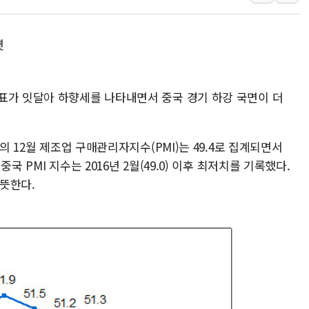
컴투스 '제우스: 오
네이버 클립, 시청
렷
서울 재건축·재개발
[인사] 공정거래
표가 잇달아 하향세를 나타내면서 중국 경기 하강 국면이 더
KDB생명 본입찰
반도체공학회 "R&
카카오, 2026년 
의 12월 제조업 구매관리자지수(PMI)는 49.4로 집계되면서
현대카드, 박재범·
국 PMI 지수는 2016년 2월(49.0) 이후 최저치를 기록했다.
 뜻한다.
[르포] 육군, 20