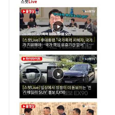
스팟
Live
[스팟Live] 李대통령 "국가폭력 피해자, 국가
가 치유해야…국가 책임 유효기간 없어"｜
26.08.07 국가폭력 피해자 위로 오찬
[스팟Live] 일상에서 장점이 더 돋보이는 '전
기 패밀리 SUV' 볼보 EX90