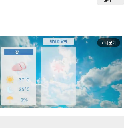
더보기
arrow_forward_ios