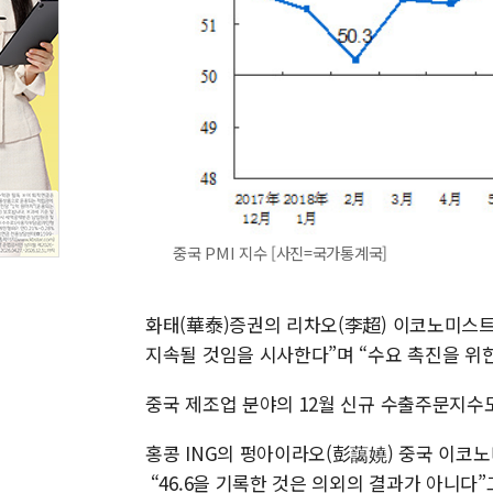
중국 PMI 지수 [사진=국가통계국]
화태(華泰)증권의 리차오(李超) 이코노미스트는
지속될 것임을 시사한다”며 “수요 촉진을 위
중국 제조업 분야의 12월 신규 수출주문지수도
홍콩 ING의 펑아이라오(彭藹嬈) 중국 이코노
“46.6을 기록한 것은 의외의 결과가 아니다”