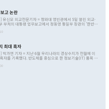
보고 논란
] 유신모 외교전문기자 = 청와대 영빈관에서 5일 열린 외교·
부 부처의 대통령 업무보고에서 정동영 통일부 장관의 '한반도
 구상'과 업무보고 발언이 논란을 빚고 있다. 이날 정 장관의
10
정부 내 조율을 거치지 않은 사안을 정책으로 추진하겠다고 공
는가 하면 사실 관계에 맞지 않은 설명도 있었다. 이재명 대통
로 신중을 기해 달라고 경고했고, 조현 외교부 장관은 '이상
지 최대 흑자
 근거한 비현실적 구상'이라는 비판을 내놨다. 그동안 정 장
책 관련 발언이 물의를 빚은 적은 여러 번 있지만 대통령과 유
] 박가연 기자 = 지난 6월 우리나라의 경상수지가 전월에 이
이 공개적으로 부정적 입장을 표명한 것은 이례적이다. 정 장
 흑자를 기록했다. 반도체를 중심으로 한 정보기술(IT) 품목 수
대북 접근법과 월권을 제어해야 한다는 목소리도 높아지고 있
간 상품수출이 처음으로 1000억달러를 넘어선 영향이다. [자
00
 따르
기자간담회를 하고 있다. [사진=통일부] 2026.07.23 ◆통일
 경상수지는 497억3000만달러 흑자로 집계됐다. 전월(386억
 넘어선 주장 정 장관은 이날 업무보고에서 '한반도 평화공존
)에 이어 두 달 연속 월간 기준 역대 최대 기록을 갈아치웠다.
 설명하면서 이재명 정부 2년차 핵심 과제로 상호 존중·평화
해 상반기 누적 경상수지 흑자는 1910억1000만달러를 기록
·핵 없는 한반도 등 3대 기본 방향을 제시했다. 정 장관은 "대
지 흑자를 견인한 것은 상품수지다. 6월 상품수지는 478억
언어는 멈춰야 한다"면서 주적 용어 대체를 주장했다. 지난 25
 흑자를 기록하며 전월에 이어 역대 최대를 다시 썼다. 국제수
D(완전하고 검증가능하며 되돌릴 수 없는 비핵화) 구도는 이미
수출은 1123억7000만달러로 전년 동월 대비 84.5% 증가하
했다. 또 "현 시점에서 흘러간 선(先)비핵화만 되뇌는 것은
 처음으로 1000억달러를 넘어섰다. 상품수입은 644억8000만
 데 힘이 되지 않는다"고 주장했다. 정 장관은 또 "정전 체제
6% 늘었다. 통관 기준으로는 반도체 수출이 전년 동월 대비
로 바꾸는 논의에 착수하겠다"면서 "북·미 정상회담 견인과
증했고 컴퓨터·주변기기(SSD)는 282.7% 증가했다. IT 품목