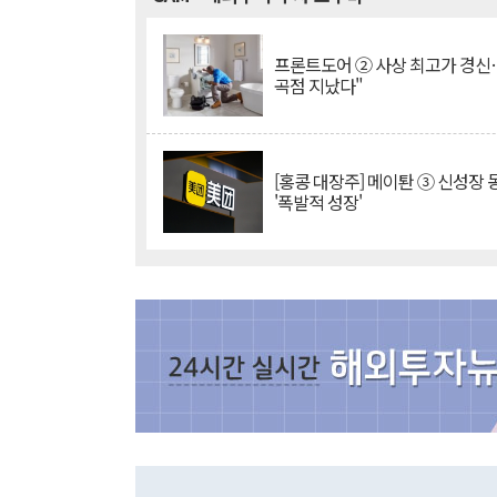
프론트도어 ② 사상 최고가 경신
곡점 지났다"
[홍콩 대장주] 메이퇀 ③ 신성장
'폭발적 성장'