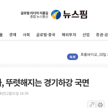
울
경제
사회
글로벌·중국
해외투자
산업
증권·
'변기 수리' 집주
워트, 상반기 영업
프롬바이오, 10일
NH농협생명, 농작
속보
아바코, 2분기 매출
랩지노믹스 "디엑솜
보로노이, 폐암 치료
화, 뚜렷해지는 경기하강 국면
푸본현대생명, 육군
교보생명, '교보K
18년12월31일 16:39
벼랑 끝 선 '동전
가
가
1순위보다 낮은 