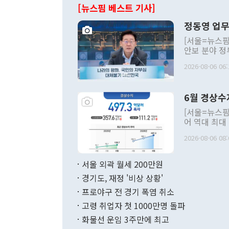
[뉴스핌 베스트 기사]
정동영 업무
[서울=뉴스핌
안보 분야 정
평화공존 발전
2026-08-06 06:
발언 중에는 
언한 것이 있
령은 공개적으
6월 경상수
주의적 희망에
관의 대북 정
[서울=뉴스핌
관 부처 장관
어 역대 최대
관의 무리한 
출 호조로 월
다. [정동영 통일부 장관이 지난달 23일 오후 서울 종로구 정부서울청사에
2026-08-06 08:
료=한국은행] 한국은행이 6일 발표한 '2026년 6월 국제수지(잠정)'에
서 취임 1주년 
면 지난 6월
부 장관 권한
1000만달러
서울 외곽 월세 200만원
발전 구상'을
이에 따라 올
적 갈등 해결
경기도, 재정 '비상 상황'
했다. 경상수
결과 혐오의 
9000만달러
프로야구 전 경기 폭염 취소
년간의 CVI
지 기준 상품
고령 취업자 첫 1000만명 돌파
무너졌다고도 
며 월간 기준
현실을 바꾸는
달러로 38.
화물선 운임 3주만에 최고
를 평화 체제
196.9% 급